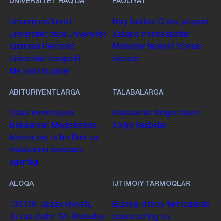
UNIVERSITET HAQIDA
FAOLIYAT
Umumiy maʼlumot
Ilmiy faoliyat
Oʻquv jarayoni
Universitet tarixi
Universitet
Xalqaro munosabatlar
tuzilmasi
Rektorat
Moliyaviy faoliyat
Yoshlar
Universitet kengashi
siyosati
Me'yoriy hujjatlar
ABITURIYENTLARGA
TALABALARGA
Qabul komissiyasi
Bakalavriat
Magistratura
Bakalavriat
Magistratura
Xorijiy talabalar
Ikkinchi oliy taʼlim
Bilim va
malakalarni baholash
agentligi
ALOQA
IJTIMOIY TARMOQLAR
130100. Jizzax viloyati,
Bizning ijtimoiy tarmoqlarda
Jizzax shahri, Sh. Rashidov
obuna boʻling va