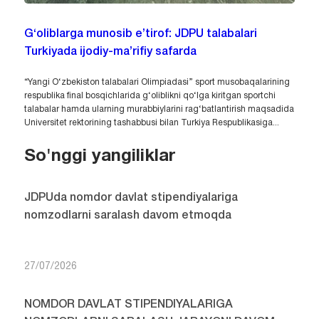
G‘oliblarga munosib e’tirof: JDPU talabalari
Turkiyada ijodiy-ma’rifiy safarda
“Yangi O‘zbekiston talabalari Olimpiadasi” sport musobaqalarining
respublika final bosqichlarida g‘oliblikni qo‘lga kiritgan sportchi
talabalar hamda ularning murabbiylarini rag‘batlantirish maqsadida
Universitet rektorining tashabbusi bilan Turkiya Respublikasiga...
So'nggi yangiliklar
JDPUda nomdor davlat stipendiyalariga
nomzodlarni saralash davom etmoqda
27/07/2026
NOMDOR DAVLAT STIPENDIYALARIGA