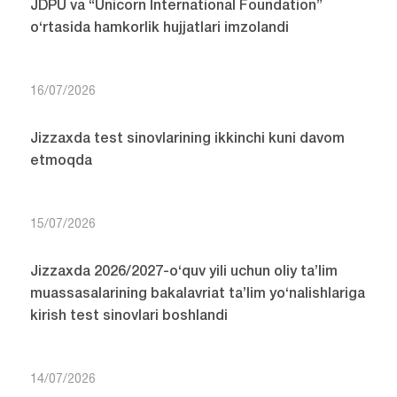
JDPU va “Unicorn International Foundation”
o‘rtasida hamkorlik hujjatlari imzolandi
16/07/2026
Jizzaxda test sinovlarining ikkinchi kuni davom
etmoqda
15/07/2026
Jizzaxda 2026/2027-o‘quv yili uchun oliy ta’lim
muassasalarining bakalavriat ta’lim yo‘nalishlariga
kirish test sinovlari boshlandi
14/07/2026