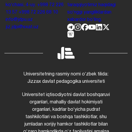
koʻchasi, 4-uy.
+998 72 226
taraqqiyotimiz haqidagi
13 57
+998 72 226 68 10
soʻnggi yangiliklardan
info@jdpu.uz
xabardor boʻling.
jiz.jdpi@exat.uz
Universitetning rasmiy nomi oʻzbek tilida:
Jizzax davlat pedagogika universiteti
Universitet iqtisodiyotni davlat boshqaruvi
organlari, mahalliy davlat hokimiyati
organlari, kadrlar boʻyicha pudrat
tashkilotlari va boshqa tashkilotlar, shu
jumladan xorijiy hamkor tashkilotlar bilan
oʻzaro hamkorlikda oʻz faoliyatini amalga