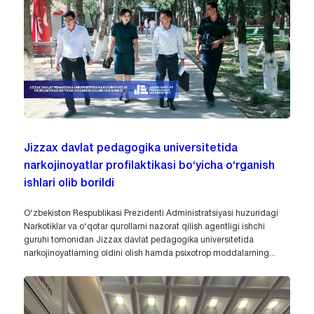
Jizzax davlat pedagogika universitetida
narkojinoyatlar profilaktikasi bo‘yicha o‘rganish
ishlari olib borildi
O‘zbekiston Respublikasi Prezidenti Administratsiyasi huzuridagi
Narkotiklar va o‘qotar qurollarni nazorat qilish agentligi ishchi
guruhi tomonidan Jizzax davlat pedagogika universitetida
narkojinoyatlarning oldini olish hamda psixotrop moddalarning...