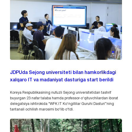
JDPUda Sejong universiteti bilan hamkorlikdagi
xalqaro IT va madaniyat dasturiga start berildi
Koreya Respublikasining nufuzli Sejong universitetidan tashrif
buyurgan 23 nafar talaba hamda professor-o‘qituvchilardan iborat
delegatsiya ishtirokida “WFK IT Ko‘ngillilar Guruhi Dasturi”ning
tantanali ochilish marosimi bo‘lib o‘tdi.