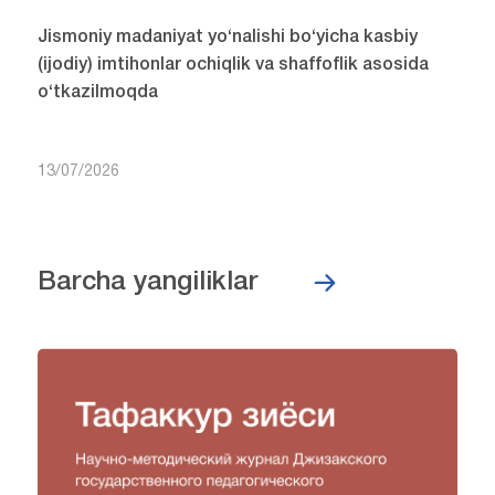
Jismoniy madaniyat yo‘nalishi bo‘yicha kasbiy
(ijodiy) imtihonlar ochiqlik va shaffoflik asosida
o‘tkazilmoqda
13/07/2026
Barcha yangiliklar