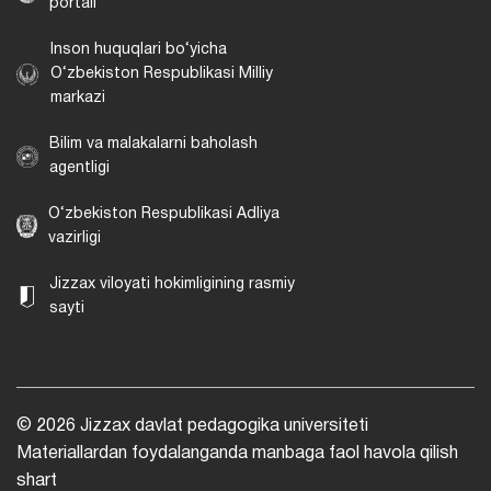
portali
Inson huquqlari bo‘yicha
O‘zbekiston Respublikasi Milliy
markazi
Bilim va malakalarni baholash
agentligi
O‘zbekiston Respublikasi Adliya
vazirligi
Jizzax viloyati hokimligining rasmiy
sayti
© 2026 Jizzax davlat pedagogika universiteti
Materiallardan foydalanganda manbaga faol havola qilish
shart