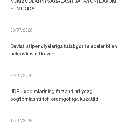
NOMZODLARNI SARALASH JARAYONI DAVOM
ETMOQDA
23/07/2026
Davlat stipendiyalariga talabgor talabalar bilan
uchrashuv o‘tkazildi
22/07/2026
JDPU xodimlarining farzandlari yozgi
sog‘lomlashtirish oromgohiga kuzatildi
17/07/2026