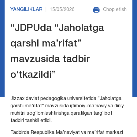
YANGILIKLAR
15/05/2026
Chop etish
|
“JDPUda “Jaholatga
qarshi ma’rifat”
mavzusida tadbir
o‘tkazildi”
Jizzax davlat pedagogika universitetida “Jaholatga
qarshi ma’rifat” mavzusida ijtimoiy-ma’naviy va diniy
muhitni sog‘lomlashtirishga qaratilgan targ‘ibot
tadbiri tashkil etildi.
Tadbirda Respublika Ma’naviyat va ma’rifat markazi