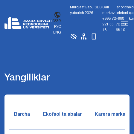
Murojaat
Qabul
SDG
Call
Ishonch
Ko
yuborish
2026
markaz:
telefoni:
qa
+998 72
+998
ku
O'ZB
221 55
72 226
РУС
16
68 10
ENG
Yangiliklar
Barcha
Ekofaol talabalar
Karera markazi