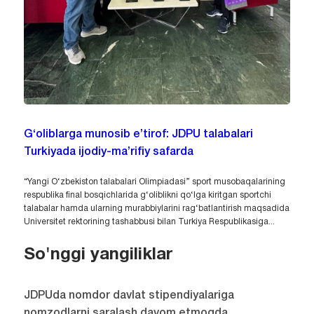
G‘oliblarga munosib e’tirof: JDPU talabalari
Turkiyada ijodiy-ma’rifiy safarda
“Yangi O‘zbekiston talabalari Olimpiadasi” sport musobaqalarining
respublika final bosqichlarida g‘oliblikni qo‘lga kiritgan sportchi
talabalar hamda ularning murabbiylarini rag‘batlantirish maqsadida
Universitet rektorining tashabbusi bilan Turkiya Respublikasiga...
So'nggi yangiliklar
JDPUda nomdor davlat stipendiyalariga
nomzodlarni saralash davom etmoqda