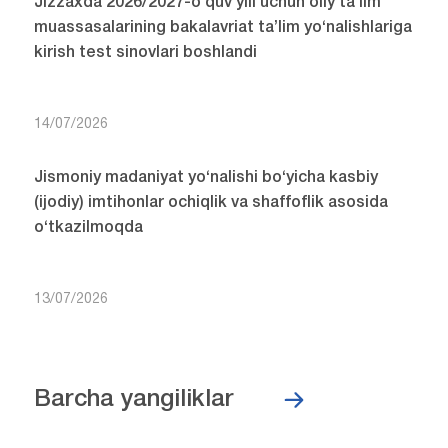
Jizzaxda 2026/2027-o‘quv yili uchun oliy ta’lim
muassasalarining bakalavriat ta’lim yo‘nalishlariga
kirish test sinovlari boshlandi
14/07/2026
Jismoniy madaniyat yo‘nalishi bo‘yicha kasbiy
(ijodiy) imtihonlar ochiqlik va shaffoflik asosida
o‘tkazilmoqda
13/07/2026
Barcha yangiliklar