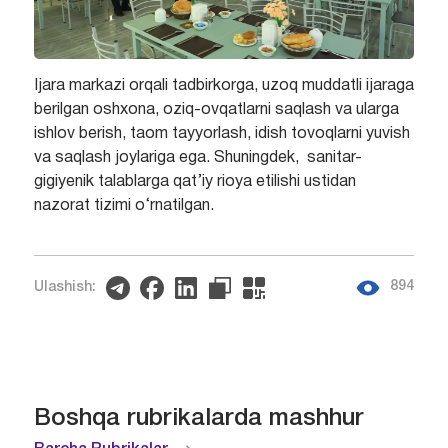
Ijara markazi orqali tadbirkorga, uzoq muddatli ijaraga
berilgan oshxona, oziq-ovqatlarni saqlash va ularga
ishlov berish, taom tayyorlash, idish tovoqlarni yuvish
va saqlash joylariga ega. Shuningdek, sanitar-
gigiyenik talablarga qat’iy rioya etilishi ustidan
nazorat tizimi o‘rnatilgan.
894
Ulashish:
Boshqa rubrikalarda mashhur