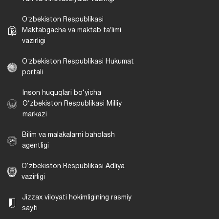
Oʻzbekiston Respublikasi
Maktabgacha va maktab taʼlimi
vazirligi
Oʻzbekiston Respublikasi Hukumat
portali
Inson huquqlari bo‘yicha
O‘zbekiston Respublikasi Milliy
markazi
Bilim va malakalarni baholash
agentligi
O‘zbekiston Respublikasi Adliya
vazirligi
Jizzax viloyati hokimligining rasmiy
sayti