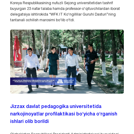
Koreya Respublikasining nufuzli Sejong universitetidan tashrif
buyurgan 23 nafar talaba hamda professor-o‘qituvchilardan iborat
delegatsiya ishtirokida “WFK IT Ko‘ngillilar Guruhi Dasturi”ning
tantanali ochilish marosimi bo‘lib o‘tdi.
Jizzax davlat pedagogika universitetida
narkojinoyatlar profilaktikasi bo‘yicha o‘rganish
ishlari olib borildi