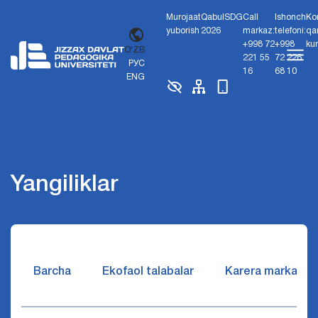
Murojaat
Qabul
SDG
Call
Ishonch
Ko
yuborish
2026
markaz:
telefoni:
qa
+998 72
+998
ku
O'ZB
221 55
72 226
РУС
16
68 10
ENG
Yangiliklar
Barcha
Ekofaol talabalar
Karera markazi