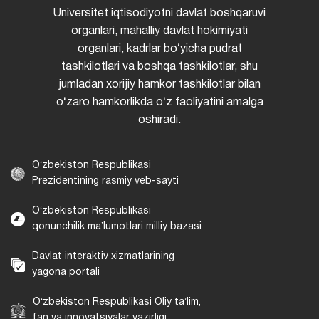
Universitet iqtisodiyotni davlat boshqaruvi
organlari, mahalliy davlat hokimiyati
organlari, kadrlar boʻyicha pudrat
tashkilotlari va boshqa tashkilotlar, shu
jumladan xorijiy hamkor tashkilotlar bilan
oʻzaro hamkorlikda oʻz faoliyatini amalga
oshiradi.
Oʻzbekiston Respublikasi
Prezidentining rasmiy veb-sayti
Oʻzbekiston Respublikasi
qonunchilik maʼlumotlari milliy bazasi
Davlat interaktiv xizmatlarining
yagona portali
Oʻzbekiston Respublikasi Oliy taʼlim,
fan va innovatsiyalar vazirligi