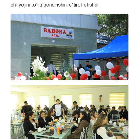
ehtiyojini to‘liq qondirishini e’tirof etishdi.