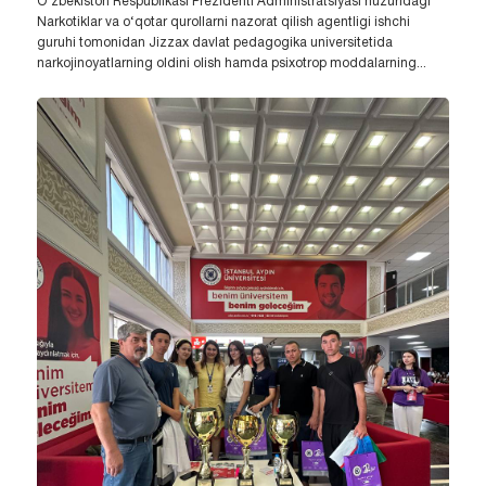
O‘zbekiston Respublikasi Prezidenti Administratsiyasi huzuridagi
Narkotiklar va o‘qotar qurollarni nazorat qilish agentligi ishchi
guruhi tomonidan Jizzax davlat pedagogika universitetida
narkojinoyatlarning oldini olish hamda psixotrop moddalarning...