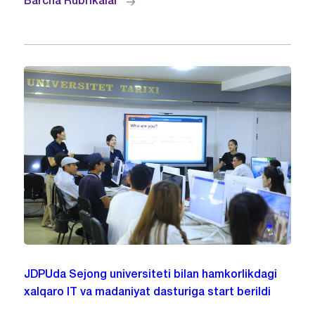
Barcha Rubrikalar
JDPUda Sejong universiteti bilan hamkorlikdagi
xalqaro IT va madaniyat dasturiga start berildi