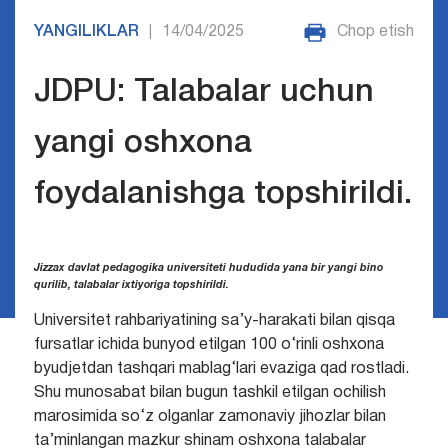
YANGILIKLAR
14/04/2025
Chop etish
|
JDPU: Talabalar uchun
yangi oshxona
foydalanishga topshirildi.
Jizzax davlat pedagogika universiteti hududida yana bir yangi bino
qurilib, talabalar ixtiyoriga topshirildi.
Universitet rahbariyatining sa’y-harakati bilan qisqa
fursatlar ichida bunyod etilgan 100 o‘rinli oshxona
byudjetdan tashqari mablag‘lari evaziga qad rostladi.
Shu munosabat bilan bugun tashkil etilgan ochilish
marosimida so‘z olganlar zamonaviy jihozlar bilan
ta’minlangan mazkur shinam oshxona talabalar