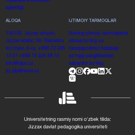
malakalarni baholash
agentligi
ALOQA
IJTIMOIY TARMOQLAR
130100. Jizzax viloyati,
Bizning ijtimoiy tarmoqlarda
Jizzax shahri, Sh. Rashidov
obuna boʻling va
koʻchasi, 4-uy.
+998 72 226
taraqqiyotimiz haqidagi
13 57
+998 72 226 68 10
soʻnggi yangiliklardan
info@jdpu.uz
xabardor boʻling.
jiz.jdpi@exat.uz
Universitetning rasmiy nomi oʻzbek tilida:
Jizzax davlat pedagogika universiteti