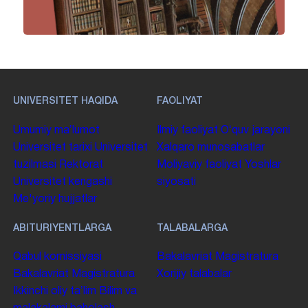
UNIVERSITET HAQIDA
FAOLIYAT
Umumiy maʼlumot
Ilmiy faoliyat
Oʻquv jarayoni
Universitet tarixi
Universitet
Xalqaro munosabatlar
tuzilmasi
Rektorat
Moliyaviy faoliyat
Yoshlar
Universitet kengashi
siyosati
Me'yoriy hujjatlar
ABITURIYENTLARGA
TALABALARGA
Qabul komissiyasi
Bakalavriat
Magistratura
Bakalavriat
Magistratura
Xorijiy talabalar
Ikkinchi oliy taʼlim
Bilim va