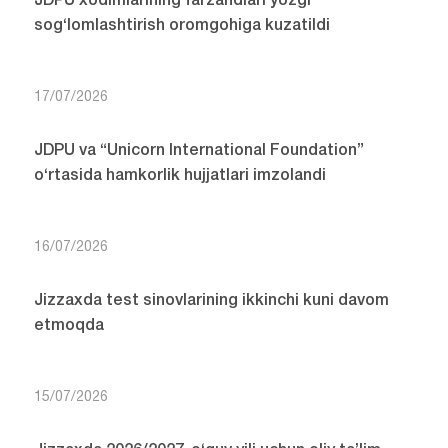
JDPU xodimlarining farzandlari yozgi
sog‘lomlashtirish oromgohiga kuzatildi
17/07/2026
JDPU va “Unicorn International Foundation”
o‘rtasida hamkorlik hujjatlari imzolandi
16/07/2026
Jizzaxda test sinovlarining ikkinchi kuni davom
etmoqda
15/07/2026