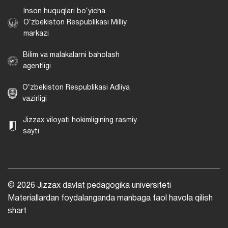
Inson huquqlari bo‘yicha
O‘zbekiston Respublikasi Milliy
markazi
Bilim va malakalarni baholash
agentligi
O‘zbekiston Respublikasi Adliya
vazirligi
Jizzax viloyati hokimligining rasmiy
sayti
© 2026 Jizzax davlat pedagogika universiteti
Materiallardan foydalanganda manbaga faol havola qilish
shart