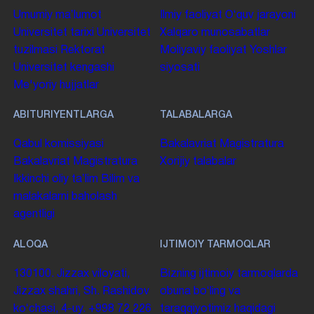
Umumiy maʼlumot
Ilmiy faoliyat
Oʻquv jarayoni
Universitet tarixi
Universitet
Xalqaro munosabatlar
tuzilmasi
Rektorat
Moliyaviy faoliyat
Yoshlar
Universitet kengashi
siyosati
Me'yoriy hujjatlar
ABITURIYENTLARGA
TALABALARGA
Qabul komissiyasi
Bakalavriat
Magistratura
Bakalavriat
Magistratura
Xorijiy talabalar
Ikkinchi oliy taʼlim
Bilim va
malakalarni baholash
agentligi
ALOQA
IJTIMOIY TARMOQLAR
130100. Jizzax viloyati,
Bizning ijtimoiy tarmoqlarda
Jizzax shahri, Sh. Rashidov
obuna boʻling va
koʻchasi, 4-uy.
+998 72 226
taraqqiyotimiz haqidagi