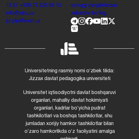
13 57
+998 72 226 68 10
soʻnggi yangiliklardan
info@jdpu.uz
xabardor boʻling.
jiz.jdpi@exat.uz
Universitetning rasmiy nomi oʻzbek tilida:
Jizzax davlat pedagogika universiteti
Universitet iqtisodiyotni davlat boshqaruvi
organlari, mahalliy davlat hokimiyati
organlari, kadrlar boʻyicha pudrat
tashkilotlari va boshqa tashkilotlar, shu
jumladan xorijiy hamkor tashkilotlar bilan
oʻzaro hamkorlikda oʻz faoliyatini amalga