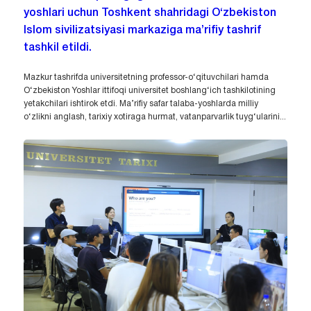
yoshlari uchun Toshkent shahridagi O‘zbekiston
Islom sivilizatsiyasi markaziga ma’rifiy tashrif
tashkil etildi.
Mazkur tashrifda universitetning professor-o‘qituvchilari hamda
O‘zbekiston Yoshlar ittifoqi universitet boshlang‘ich tashkilotining
yetakchilari ishtirok etdi. Ma’rifiy safar talaba-yoshlarda milliy
o‘zlikni anglash, tarixiy xotiraga hurmat, vatanparvarlik tuyg‘ularini...