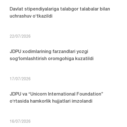
Davlat stipendiyalariga talabgor talabalar bilan
uchrashuv o‘tkazildi
22/07/2026
JDPU xodimlarining farzandlari yozgi
sog‘lomlashtirish oromgohiga kuzatildi
17/07/2026
JDPU va “Unicorn International Foundation”
o‘rtasida hamkorlik hujjatlari imzolandi
16/07/2026