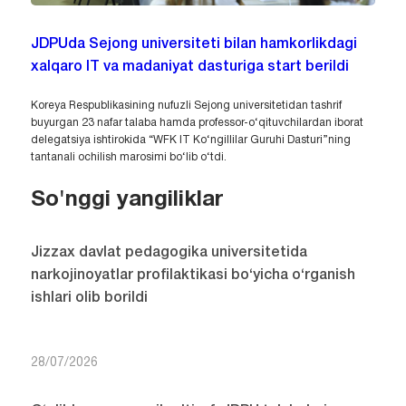
JDPUda Sejong universiteti bilan hamkorlikdagi
xalqaro IT va madaniyat dasturiga start berildi
Koreya Respublikasining nufuzli Sejong universitetidan tashrif
buyurgan 23 nafar talaba hamda professor-o‘qituvchilardan iborat
delegatsiya ishtirokida “WFK IT Ko‘ngillilar Guruhi Dasturi”ning
tantanali ochilish marosimi bo‘lib o‘tdi.
So'nggi yangiliklar
Jizzax davlat pedagogika universitetida
narkojinoyatlar profilaktikasi bo‘yicha o‘rganish
ishlari olib borildi
28/07/2026