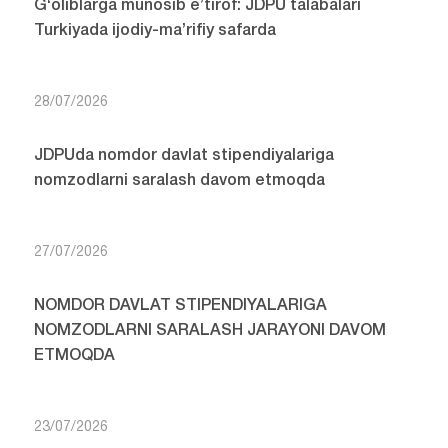
G‘oliblarga munosib e’tirof: JDPU talabalari
Turkiyada ijodiy-ma’rifiy safarda
28/07/2026
JDPUda nomdor davlat stipendiyalariga
nomzodlarni saralash davom etmoqda
27/07/2026
NOMDOR DAVLAT STIPENDIYALARIGA
NOMZODLARNI SARALASH JARAYONI DAVOM
ETMOQDA
23/07/2026