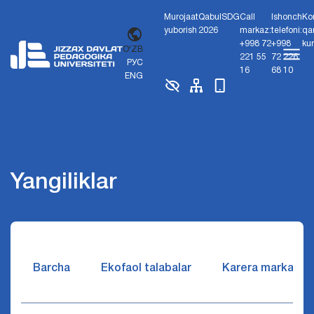
Murojaat
Qabul
SDG
Call
Ishonch
Ko
yuborish
2026
markaz:
telefoni:
qa
+998 72
+998
ku
O'ZB
221 55
72 226
РУС
16
68 10
ENG
Yangiliklar
Barcha
Ekofaol talabalar
Karera markazi