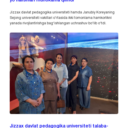
yo‘nalishlari muhokama qilindi
Jizzax davlat pedagogika universiteti hamda Janubiy Koreyaning
Sejong universiteti vakillari o‘rtasida ikki tomonlama hamkorlikni
yanada rivojlantirishga bag‘ishlangan uchrashuv bo‘lib o‘tdi.
Jizzax davlat pedagogika universiteti talaba-