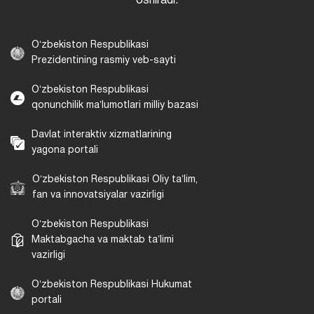
oshiradi.
Oʻzbekiston Respublikasi
Prezidentining rasmiy veb-sayti
Oʻzbekiston Respublikasi
qonunchilik maʼlumotlari milliy bazasi
Davlat interaktiv xizmatlarining
yagona portali
Oʻzbekiston Respublikasi Oliy taʼlim,
fan va innovatsiyalar vazirligi
Oʻzbekiston Respublikasi
Maktabgacha va maktab taʼlimi
vazirligi
Oʻzbekiston Respublikasi Hukumat
portali