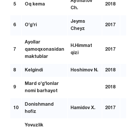
Aytmatov
5
Oq kema
2018
Ch.
Jeyms
6
O‘g‘ri
2017
Cheyz
Ayollar
H
.
H
immat
7
qamoqxonasidan
2017
qizi
maktublar
8
Kelgindi
H
oshimov N.
2018
Mard o‘g‘lonlar
9
2018
nomi bar
h
ayot
Donishmand
10
H
amidov X.
2017
h
ofiz
Yovuzlik