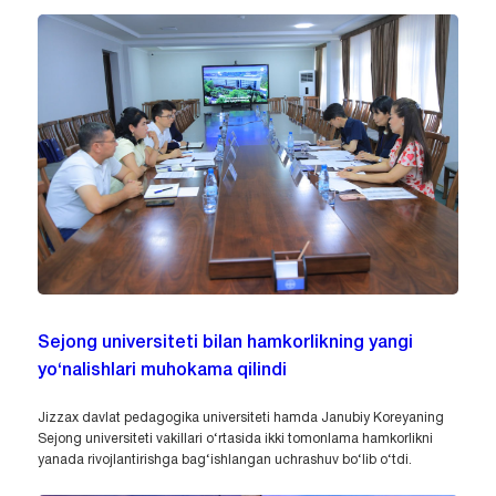
Sejong universiteti bilan hamkorlikning yangi
yo‘nalishlari muhokama qilindi
Jizzax davlat pedagogika universiteti hamda Janubiy Koreyaning
Sejong universiteti vakillari o‘rtasida ikki tomonlama hamkorlikni
yanada rivojlantirishga bag‘ishlangan uchrashuv bo‘lib o‘tdi.