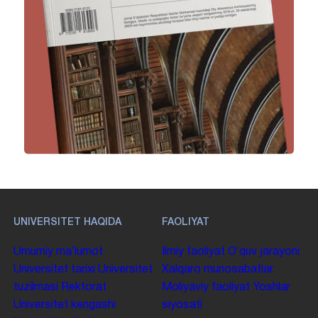
UNIVERSITET HAQIDA
FAOLIYAT
Umumiy maʼlumot
Ilmiy faoliyat
Oʻquv jarayoni
Universitet tarixi
Universitet
Xalqaro munosabatlar
tuzilmasi
Rektorat
Moliyaviy faoliyat
Yoshlar
Universitet kengashi
siyosati