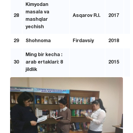
Kimyodan
masala va
28
Asqarov R.I.
2017
mashqlar
yechish
29
Shohnoma
Firdavsiy
2018
Ming bir kecha :
30
arab ertaklari: 8
2015
jildlik