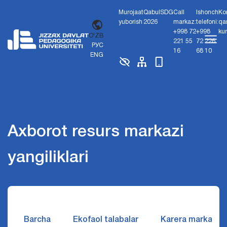
Murojaat
Qabul
SDG
Call
Ishonch
Ko
yuborish
2026
markaz:
telefoni:
qa
+998 72
+998
ku
O'ZB
221 55
72 226
РУС
16
68 10
ENG
Axborot resurs markazi
yangiliklari
Barcha
Ekofaol talabalar
Karera markazi