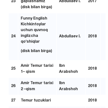
23
gaplashamiz
Abdullaev I.
2017
(disk bilan birga)
Funny English
Kichkintoylar
uchun quvnoq
inglizcha
24
Abdullaev I.
2018
qo‘shiqlar
(disk bilan birga)
Amir Temur tarixi
Ibn
25
2018
1
–
qism
Arabsho
h
Amir Temur tarixi
Ibn
26
2018
2
–
qism
Arabsho
h
27
Temur tuzuklari
2018