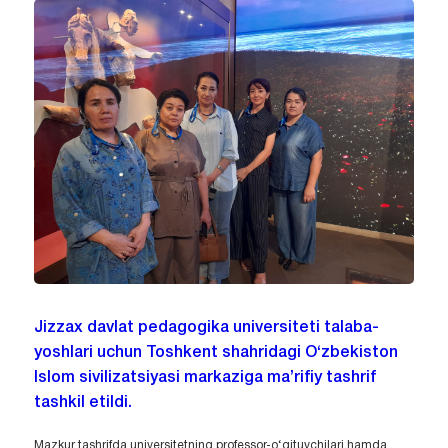
Jizzax davlat pedagogika universiteti talaba-
yoshlari uchun Toshkent shahridagi O‘zbekiston
Islom sivilizatsiyasi markaziga ma’rifiy tashrif
tashkil etildi.
Mazkur tashrifda universitetning professor-o‘qituvchilari hamda