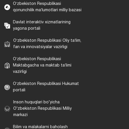
Oʻzbekiston Respublikasi
qonunchilik maʼlumotlari milliy bazasi
Davlat interaktiv xizmatlarining
yagona portali
Oʻzbekiston Respublikasi Oliy taʼlim,
fan va innovatsiyalar vazirligi
Oʻzbekiston Respublikasi
Maktabgacha va maktab taʼlimi
vazirligi
Oʻzbekiston Respublikasi Hukumat
portali
Inson huquqlari bo‘yicha
O‘zbekiston Respublikasi Milliy
markazi
Bilim va malakalarni baholash