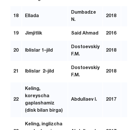
Dumbadze
18
Ellada
2018
N.
19
Jimjitlik
Said A
h
mad
2016
Dostoevskiy
20
Iblislar 1
–
jild
2018
F.M.
Dostoevskiy
21
Iblislar 2
–
jild
2018
F.M.
Keling,
koreyscha
22
Abdullaev I.
2017
gaplashamiz
(disk bilan birga)
Keling, inglizcha