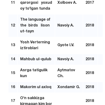
11
qarorgoxi yoxud
Xolboev A.
2017
oy to‘lgan tunda
The language of
12
the birds lison
Navoiy A.
2018
ut-tayn
Yosh Verterning
13
Gyote I.V.
2018
iztiroblari
14
Ma
h
bub ul-qulub
Navoiy A.
2018
Asrga tatigulik
Aytmatov
15
2018
kun
Ch.
16
Makorim ul axloq
Xondamir G.
2018
O‘
n sakkizga
17
2018
kirmagan kim bor