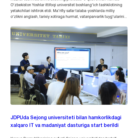
O‘zbekiston Yoshlar ittifoqi universitet boshlang‘ich tashkilotining
yetakchilari ishtirok etdi. Ma’rifiy safar talaba-yoshlarda milliy
o‘zlikni anglash, tarixiy xotiraga hurmat, vatanparvarlik tuyg‘ularini...
JDPUda Sejong universiteti bilan hamkorlikdagi
xalqaro IT va madaniyat dasturiga start berildi