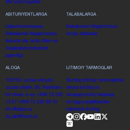
Me'yoriy hujjatlar
ABITURIYENTLARGA
TALABALARGA
Qabul komissiyasi
Bakalavriat
Magistratura
Bakalavriat
Magistratura
Xorijiy talabalar
Ikkinchi oliy taʼlim
Bilim va
malakalarni baholash
agentligi
ALOQA
IJTIMOIY TARMOQLAR
130100. Jizzax viloyati,
Bizning ijtimoiy tarmoqlarda
Jizzax shahri, Sh. Rashidov
obuna boʻling va
koʻchasi, 4-uy.
+998 72 226
taraqqiyotimiz haqidagi
13 57
+998 72 226 68 10
soʻnggi yangiliklardan
info@jdpu.uz
xabardor boʻling.
jiz.jdpi@exat.uz