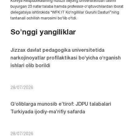
Koreya Respublikasining nufuzli Sejong universitetidan tashrif
buyurgan 23 nafar talaba hamda professor-o‘qituvchilardan iborat
delegatsiya ishtirokida “WFK IT Ko‘ngillilar Guruhi Dasturi”ning
tantanali ochilish marosimi bo‘lib o‘tdi.
So'nggi yangiliklar
Jizzax davlat pedagogika universitetida
narkojinoyatlar profilaktikasi bo‘yicha o‘rganish
ishlari olib borildi
28/07/2026
G‘oliblarga munosib e’tirof: JDPU talabalari
Turkiyada ijodiy-ma’rifiy safarda
28/07/2026