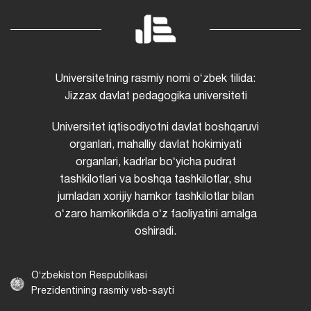
Universitetning rasmiy nomi oʻzbek tilida:
Jizzax davlat pedagogika universiteti
Universitet iqtisodiyotni davlat boshqaruvi
organlari, mahalliy davlat hokimiyati
organlari, kadrlar boʻyicha pudrat
tashkilotlari va boshqa tashkilotlar, shu
jumladan xorijiy hamkor tashkilotlar bilan
oʻzaro hamkorlikda oʻz faoliyatini amalga
oshiradi.
Oʻzbekiston Respublikasi
Prezidentining rasmiy veb-sayti