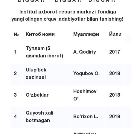
D I Q Q A T! D I Q Q A T! D I Q Q A T!
Institut axborot-resurs markazi fondiga
yangi olingan o‘quv adabiyotlar bilan tanishing!
№
Китоб номи
Муаллифи
Йили
Тўплam (5
1
А. Qodiriy
2017
qismdan iborat)
Ulug‘bek
2
Yoqubov O.
2018
xazinasi
Hoshimov
3
O‘zbeklar
2018
O‘.
Quyosh xali
4
Bo‘rixon L.
2018
botmagan