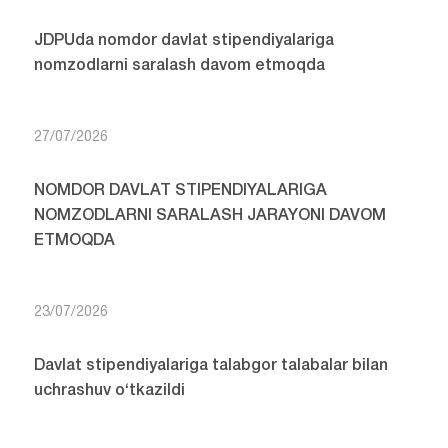
JDPUda nomdor davlat stipendiyalariga
nomzodlarni saralash davom etmoqda
27/07/2026
NOMDOR DAVLAT STIPENDIYALARIGA
NOMZODLARNI SARALASH JARAYONI DAVOM
ETMOQDA
23/07/2026
Davlat stipendiyalariga talabgor talabalar bilan
uchrashuv o‘tkazildi