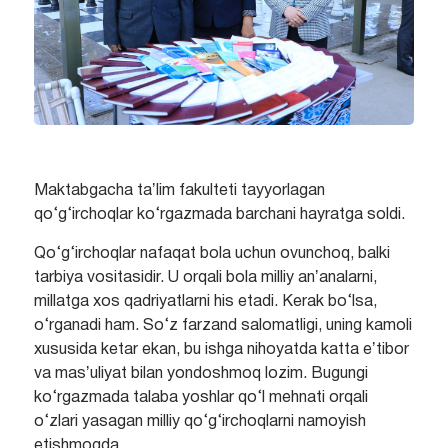
Maktabgacha taʼlim fakulteti tayyorlagan
qo‘g‘irchoqlar ko‘rgazmada barchani hayratga soldi.
Qo‘g‘irchoqlar nafaqat bola uchun ovunchoq, balki
tarbiya vositasidir. U orqali bola milliy anʼanalarni,
millatga xos qadriyatlarni his etadi. Kerak bo‘lsa,
o‘rganadi ham. So‘z farzand salomatligi, uning kamoli
xususida ketar ekan, bu ishga nihoyatda katta eʼtibor
va masʼuliyat bilan yondoshmoq lozim. Bugungi
ko‘rgazmada talaba yoshlar qo‘l mehnati orqali
o‘zlari yasagan milliy qo‘g‘irchoqlarni namoyish
etishmoqda.