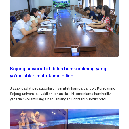
Sejong universiteti bilan hamkorlikning yangi
yo‘nalishlari muhokama qilindi
Jizzax davlat pedagogika universiteti hamda Janubiy Koreyaning
Sejong universiteti vakillari o‘rtasida ikki tomonlama hamkorlikni
yanada rivojlantirishga bag‘ishlangan uchrashuv bo‘lib o‘tdi.