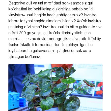
Begoniya guli va uni atrofidagi son-sanoqsiz gul
ko‘chatlari ko‘pchilikning qiziqishiga sabab bo‘ldi.
«invintro» usuli haqida hech eshitganmisiz? invintro
laboratoriyasi haqida nimalarni bilasiz? Xo‘sh invintro
usulining o‘zi nima? invintro usulida bitta guldan tez va
sifatli 200 ga yaqin gul ko‘chatlarini yetishtirish
mumkin. Jizzax davlat pedagogika universiteti Tabiiy
fanlar fakulteti tomonidan taqdim etilayotgan bu
loyiha barcha gulsevarlarni qiziqtirdi desak xato
qilmagan bo‘lamiz