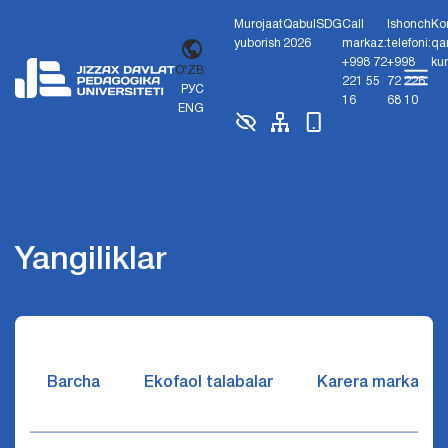
Murojaat
Qabul
SDG
Call
Ishonch
Ko
yuborish
2026
markaz:
telefoni:
qa
+998 72
+998
ku
O'ZB
221 55
72 226
РУС
16
68 10
ENG
Yangiliklar
Barcha
Ekofaol talabalar
Karera markazi