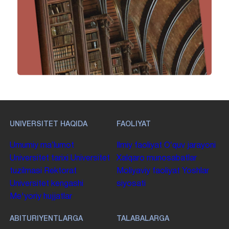
UNIVERSITET HAQIDA
FAOLIYAT
Umumiy maʼlumot
Ilmiy faoliyat
Oʻquv jarayoni
Universitet tarixi
Universitet
Xalqaro munosabatlar
tuzilmasi
Rektorat
Moliyaviy faoliyat
Yoshlar
Universitet kengashi
siyosati
Me'yoriy hujjatlar
ABITURIYENTLARGA
TALABALARGA