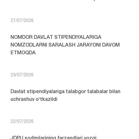
27/07/2026
NOMDOR DAVLAT STIPENDIYALARIGA
NOMZODLARNI SARALASH JARAYONI DAVOM
ETMOQDA
23/07/2026
Davlat stipendiyalariga talabgor talabalar bilan
uchrashuv o‘tkazildi
22/07/2026
JDPU xodimlarining farzandlari yozgi