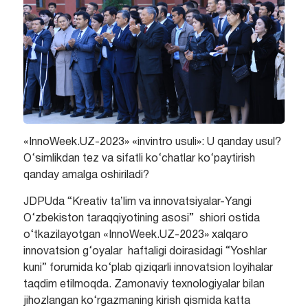
«InnoWeek.UZ-2023» «invintro usuli»: U qanday usul?
O‘simlikdan tez va sifatli ko‘chatlar ko‘paytirish
qanday amalga oshiriladi?
JDPUda “Kreativ taʼlim va innovatsiyalar-Yangi
O‘zbekiston taraqqiyotining asosi” shiori ostida
o‘tkazilayotgan «InnoWeek.UZ-2023» xalqaro
innovatsion g‘oyalar haftaligi doirasidagi “Yoshlar
kuni” forumida ko‘plab qiziqarli innovatsion loyihalar
taqdim etilmoqda. Zamonaviy texnologiyalar bilan
jihozlangan ko‘rgazmaning kirish qismida katta