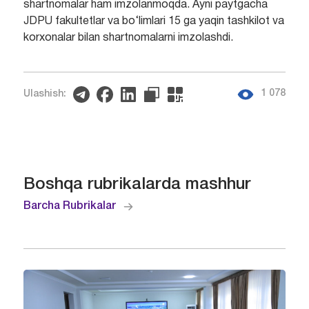
shartnomalar ham imzolanmoqda. Ayni paytgacha
JDPU fakultetlar va bo‘limlari 15 ga yaqin tashkilot va
korxonalar bilan shartnomalarni imzolashdi.
1 078
Ulashish:
Boshqa rubrikalarda mashhur
Barcha Rubrikalar