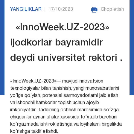
YANGILIKLAR
17/10/2023
Chop etish
|
«InnoWeek.UZ-2023»
ijodkorlar bayramidir
deydi universitet rektori .
«InnoWeek.UZ-2023»— mavjud innovatsion
texnologiyalar bilan tanishish, yangi munosabatlarini
yo‘lga qo‘yish, potensial sarmoyadorlarni jalb etish
va ishonchli hamkorlar topish uchun ajoyib
imkoniyatdir.
Tadbirning ochilish marosimida so‘zga
chiqqanlar aynan shular xususida to‘xtalib barchani
ko‘rgazmada ishtirok etishga va loyihalarni birgalikda
ko‘rishga taklif etishdi.