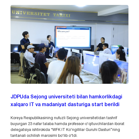
JDPUda Sejong universiteti bilan hamkorlikdagi
xalqaro IT va madaniyat dasturiga start berildi
Koreya Respublikasining nufuzli Sejong universitetidan tashrif
buyurgan 23 nafar talaba hamda professor-o‘qituvchilardan iborat
delegatsiya ishtirokida “WFK IT Ko‘ngillilar Guruhi Dasturi”ning
tantanali ochilish marosimi bo‘lib o‘tdi.