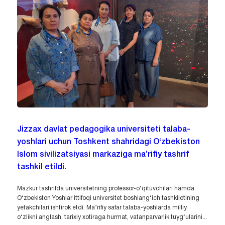
Jizzax davlat pedagogika universiteti talaba-
yoshlari uchun Toshkent shahridagi O‘zbekiston
Islom sivilizatsiyasi markaziga ma’rifiy tashrif
tashkil etildi.
Mazkur tashrifda universitetning professor-o‘qituvchilari hamda
O‘zbekiston Yoshlar ittifoqi universitet boshlang‘ich tashkilotining
yetakchilari ishtirok etdi. Ma’rifiy safar talaba-yoshlarda milliy
o‘zlikni anglash, tarixiy xotiraga hurmat, vatanparvarlik tuyg‘ularini...