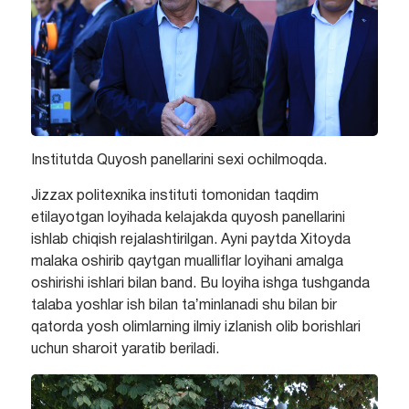
Institutda Quyosh panellarini sexi ochilmoqda.
Jizzax politexnika instituti tomonidan taqdim
etilayotgan loyihada kelajakda quyosh panellarini
ishlab chiqish rejalashtirilgan. Ayni paytda Xitoyda
malaka oshirib qaytgan mualliflar loyihani amalga
oshirishi ishlari bilan band. Bu loyiha ishga tushganda
talaba yoshlar ish bilan taʼminlanadi shu bilan bir
qatorda yosh olimlarning ilmiy izlanish olib borishlari
uchun sharoit yaratib beriladi.