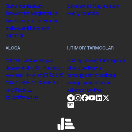
Qabul komissiyasi
Bakalavriat
Magistratura
Bakalavriat
Magistratura
Xorijiy talabalar
Ikkinchi oliy taʼlim
Bilim va
malakalarni baholash
agentligi
ALOQA
IJTIMOIY TARMOQLAR
130100. Jizzax viloyati,
Bizning ijtimoiy tarmoqlarda
Jizzax shahri, Sh. Rashidov
obuna boʻling va
koʻchasi, 4-uy.
+998 72 226
taraqqiyotimiz haqidagi
13 57
+998 72 226 68 10
soʻnggi yangiliklardan
info@jdpu.uz
xabardor boʻling.
jiz.jdpi@exat.uz