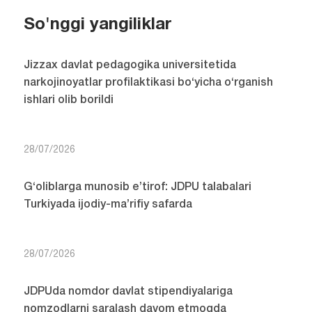
So'nggi yangiliklar
Jizzax davlat pedagogika universitetida
narkojinoyatlar profilaktikasi bo‘yicha o‘rganish
ishlari olib borildi
28/07/2026
G‘oliblarga munosib e’tirof: JDPU talabalari
Turkiyada ijodiy-ma’rifiy safarda
28/07/2026
JDPUda nomdor davlat stipendiyalariga
nomzodlarni saralash davom etmoqda