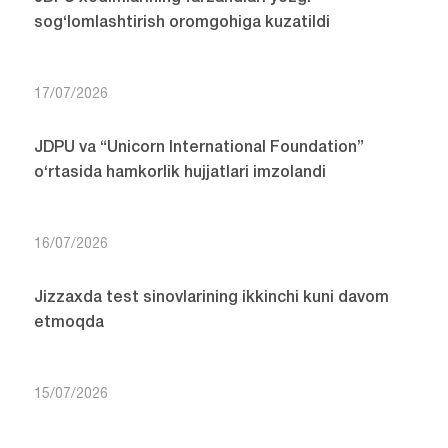
sog‘lomlashtirish oromgohiga kuzatildi
17/07/2026
JDPU va “Unicorn International Foundation”
o‘rtasida hamkorlik hujjatlari imzolandi
16/07/2026
Jizzaxda test sinovlarining ikkinchi kuni davom
etmoqda
15/07/2026