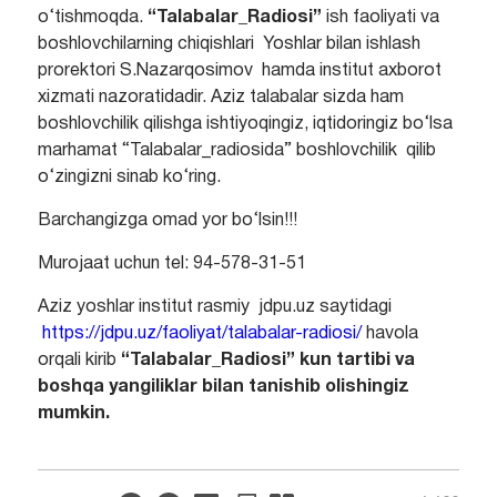
o‘tishmoqda.
“Talabalar_Radiosi”
ish faoliyati va
boshlovchilarning chiqishlari Yoshlar bilan ishlash
prorektori S.Nazarqosimov hamda institut axborot
xizmati nazoratidadir. Aziz talabalar sizda ham
boshlovchilik qilishga ishtiyoqingiz, iqtidoringiz bo‘lsa
marhamat “Talabalar_radiosida” boshlovchilik qilib
o‘zingizni sinab ko‘ring.
Barchangizga omad yor bo‘lsin!!!
Murojaat uchun tel: 94-578-31-51
Aziz yoshlar institut rasmiy jdpu.uz saytidagi
https://jdpu.uz/faoliyat/talabalar-radiosi/
havola
orqali kirib
“Talabalar_Radiosi” kun tartibi va
boshqa yangiliklar bilan tanishib olishingiz
mumkin.