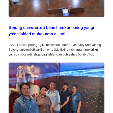
Sejong universiteti bilan hamkorlikning yangi
yo‘nalishlari muhokama qilindi
Jizzax davlat pedagogika universiteti hamda Janubiy Koreyaning
Sejong universiteti vakillari o‘rtasida ikki tomonlama hamkorlikni
yanada rivojlantirishga bag‘ishlangan uchrashuv bo‘lib o‘tdi.