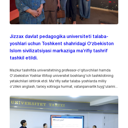
Jizzax davlat pedagogika universiteti talaba-
yoshlari uchun Toshkent shahridagi O‘zbekiston
Islom sivilizatsiyasi markaziga ma’rifiy tashrif
tashkil etildi.
Mazkur tashrifda universitetning professor-o‘qituvchilari hamda
O‘zbekiston Yoshlar ittifoqi universitet boshlang‘ich tashkilotining
yetakchilari ishtirok etdi. Ma’rifiy safar talaba-yoshlarda milliy
o‘zlikni anglash, tarixiy xotiraga hurmat, vatanparvarlik tuyg‘ularini...