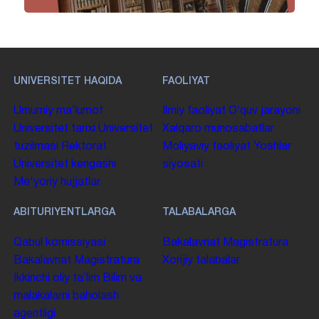
UNIVERSITET HAQIDA
FAOLIYAT
Umumiy maʼlumot
Ilmiy faoliyat
Oʻquv jarayoni
Universitet tarixi
Universitet
Xalqaro munosabatlar
tuzilmasi
Rektorat
Moliyaviy faoliyat
Yoshlar
Universitet kengashi
siyosati
Me'yoriy hujjatlar
ABITURIYENTLARGA
TALABALARGA
Qabul komissiyasi
Bakalavriat
Magistratura
Bakalavriat
Magistratura
Xorijiy talabalar
Ikkinchi oliy taʼlim
Bilim va
malakalarni baholash
agentligi