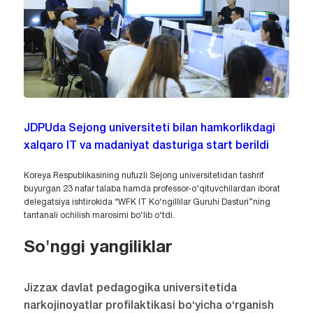
JDPUda Sejong universiteti bilan hamkorlikdagi
xalqaro IT va madaniyat dasturiga start berildi
Koreya Respublikasining nufuzli Sejong universitetidan tashrif
buyurgan 23 nafar talaba hamda professor-o‘qituvchilardan iborat
delegatsiya ishtirokida “WFK IT Ko‘ngillilar Guruhi Dasturi”ning
tantanali ochilish marosimi bo‘lib o‘tdi.
So'nggi yangiliklar
Jizzax davlat pedagogika universitetida
narkojinoyatlar profilaktikasi bo‘yicha o‘rganish