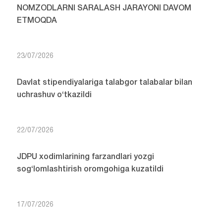
NOMZODLARNI SARALASH JARAYONI DAVOM
ETMOQDA
23/07/2026
Davlat stipendiyalariga talabgor talabalar bilan
uchrashuv o‘tkazildi
22/07/2026
JDPU xodimlarining farzandlari yozgi
sog‘lomlashtirish oromgohiga kuzatildi
17/07/2026