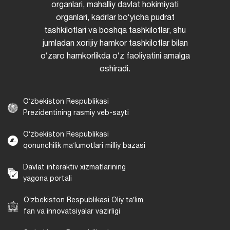
organlari, mahalliy davlat hokimiyati
organlari, kadrlar boʻyicha pudrat
tashkilotlari va boshqa tashkilotlar, shu
jumladan xorijiy hamkor tashkilotlar bilan
oʻzaro hamkorlikda oʻz faoliyatini amalga
oshiradi.
Oʻzbekiston Respublikasi
Prezidentining rasmiy veb-sayti
Oʻzbekiston Respublikasi
qonunchilik maʼlumotlari milliy bazasi
Davlat interaktiv xizmatlarining
yagona portali
Oʻzbekiston Respublikasi Oliy taʼlim,
fan va innovatsiyalar vazirligi