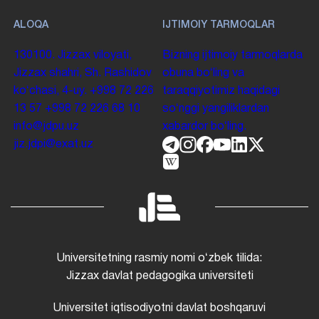
ALOQA
IJTIMOIY TARMOQLAR
130100. Jizzax viloyati,
Bizning ijtimoiy tarmoqlarda
Jizzax shahri, Sh. Rashidov
obuna boʻling va
koʻchasi, 4-uy.
+998 72 226
taraqqiyotimiz haqidagi
13 57
+998 72 226 68 10
soʻnggi yangiliklardan
info@jdpu.uz
xabardor boʻling.
jiz.jdpi@exat.uz
Universitetning rasmiy nomi oʻzbek tilida:
Jizzax davlat pedagogika universiteti
Universitet iqtisodiyotni davlat boshqaruvi