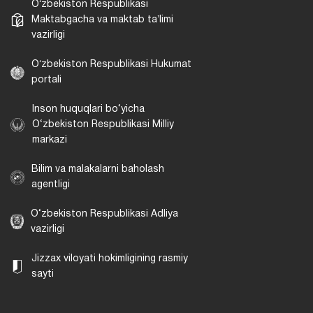
Oʻzbekiston Respublikasi
Maktabgacha va maktab taʼlimi
vazirligi
Oʻzbekiston Respublikasi Hukumat
portali
Inson huquqlari bo‘yicha
O‘zbekiston Respublikasi Milliy
markazi
Bilim va malakalarni baholash
agentligi
O‘zbekiston Respublikasi Adliya
vazirligi
Jizzax viloyati hokimligining rasmiy
sayti