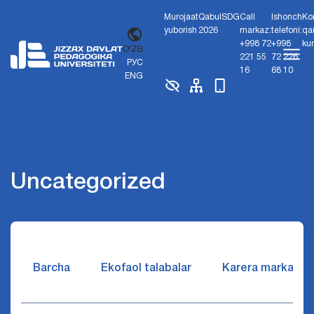
Murojaat
Qabul
SDG
Call
Ishonch
Ko
yuborish
2026
markaz:
telefoni:
qa
+998 72
+998
ku
O'ZB
221 55
72 226
РУС
16
68 10
ENG
Uncategorized
Barcha
Ekofaol talabalar
Karera markazi