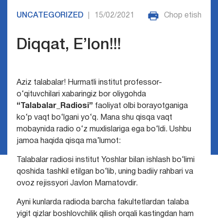
UNCATEGORIZED
15/02/2021
Chop etish
|
Diqqat, E’lon!!!
Aziz talabalar! Hurmatli institut professor-
o‘qituvchilari xabaringiz bor oliygohda
“Talabalar_Radiosi”
faoliyat olbi borayotganiga
ko‘p vaqt bo‘lgani yo‘q. Mana shu qisqa vaqt
mobaynida radio o‘z muxlislariga ega bo‘ldi. Ushbu
jamoa haqida qisqa ma’lumot:
Talabalar radiosi institut Yoshlar bilan ishlash bo‘limi
qoshida tashkil etilgan bo‘lib, uning badiiy rahbari va
ovoz rejissyori Javlon Mamatovdir.
Ayni kunlarda radioda barcha fakultetlardan talaba
yigit qizlar boshlovchilik qilish orqali kastingdan ham