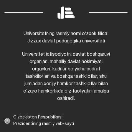
Universitetning rasmiy nomi oʻzbek tilida:
Jizzax davlat pedagogika universiteti
Universitet iqtisodiyotni davlat boshqaruvi
organlari, mahalliy davlat hokimiyati
organlari, kadrlar boʻyicha pudrat
tashkilotlari va boshqa tashkilotlar, shu
jumladan xorijiy hamkor tashkilotlar bilan
oʻzaro hamkorlikda oʻz faoliyatini amalga
oshiradi.
Oʻzbekiston Respublikasi
Prezidentining rasmiy veb-sayti