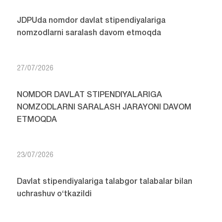
JDPUda nomdor davlat stipendiyalariga
nomzodlarni saralash davom etmoqda
27/07/2026
NOMDOR DAVLAT STIPENDIYALARIGA
NOMZODLARNI SARALASH JARAYONI DAVOM
ETMOQDA
23/07/2026
Davlat stipendiyalariga talabgor talabalar bilan
uchrashuv o‘tkazildi