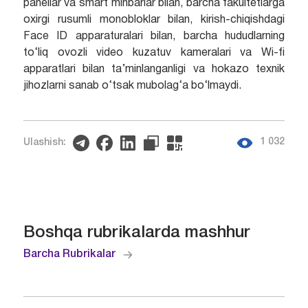
panellar va smart minbarlar bilan, barcha fakultetlarga
oxirgi rusumli monobloklar bilan, kirish-chiqishdagi
Face ID apparaturalari bilan, barcha hududlarning
to‘liq ovozli video kuzatuv kameralari va Wi-fi
apparatlari bilan ta’minlanganligi va hokazo texnik
jihozlarni sanab o‘tsak mubolag‘a bo‘lmaydi.
1 032
Ulashish:
Boshqa rubrikalarda mashhur
Barcha Rubrikalar