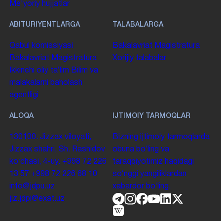
Me'yoriy hujjatlar
ABITURIYENTLARGA
TALABALARGA
Qabul komissiyasi
Bakalavriat
Magistratura
Bakalavriat
Magistratura
Xorijiy talabalar
Ikkinchi oliy taʼlim
Bilim va
malakalarni baholash
agentligi
ALOQA
IJTIMOIY TARMOQLAR
130100. Jizzax viloyati,
Bizning ijtimoiy tarmoqlarda
Jizzax shahri, Sh. Rashidov
obuna boʻling va
koʻchasi, 4-uy.
+998 72 226
taraqqiyotimiz haqidagi
13 57
+998 72 226 68 10
soʻnggi yangiliklardan
info@jdpu.uz
xabardor boʻling.
jiz.jdpi@exat.uz