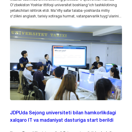
O‘zbekiston Yoshlar ittifoqi universitet boshlang‘ich tashkilotining
yetakchilari ishtirok etdi. Ma’rifiy safar talaba-yoshlarda milliy
o‘zlikni anglash, tarixiy xotiraga hurmat, vatanparvarlik tuyg‘ularini...
JDPUda Sejong universiteti bilan hamkorlikdagi
xalqaro IT va madaniyat dasturiga start berildi