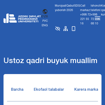
Murojaat
Qabul
SDG
Call
Ishonch
Ko
yuborish
2026
markaz:
telefoni:
qa
+998 72
+998
ku
O'ZB
221 55
72 226
РУС
16
68 10
ENG
Ustoz qadri buyuk muallim
Barcha
Ekofaol talabalar
Karera markazi