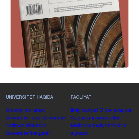
UNIVERSITET HAQIDA
FAOLIYAT
Umumiy maʼlumot
Ilmiy faoliyat
Oʻquv jarayoni
Universitet tarixi
Universitet
Xalqaro munosabatlar
tuzilmasi
Rektorat
Moliyaviy faoliyat
Yoshlar
Universitet kengashi
siyosati