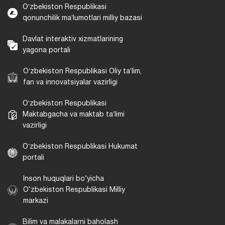
Oʻzbekiston Respublikasi
qonunchilik maʼlumotlari milliy bazasi
Davlat interaktiv xizmatlarining
yagona portali
Oʻzbekiston Respublikasi Oliy taʼlim,
fan va innovatsiyalar vazirligi
Oʻzbekiston Respublikasi
Maktabgacha va maktab taʼlimi
vazirligi
Oʻzbekiston Respublikasi Hukumat
portali
Inson huquqlari bo‘yicha
O‘zbekiston Respublikasi Milliy
markazi
Bilim va malakalarni baholash