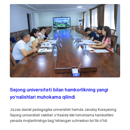
Sejong universiteti bilan hamkorlikning yangi
yo‘nalishlari muhokama qilindi
Jizzax davlat pedagogika universiteti hamda Janubiy Koreyaning
Sejong universiteti vakillari o‘rtasida ikki tomonlama hamkorlikni
yanada rivojlantirishga bag‘ishlangan uchrashuv bo‘lib o‘tdi.