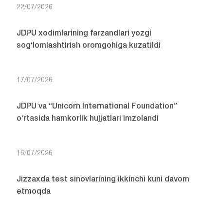
22/07/2026
JDPU xodimlarining farzandlari yozgi
sog‘lomlashtirish oromgohiga kuzatildi
17/07/2026
JDPU va “Unicorn International Foundation”
o‘rtasida hamkorlik hujjatlari imzolandi
16/07/2026
Jizzaxda test sinovlarining ikkinchi kuni davom
etmoqda