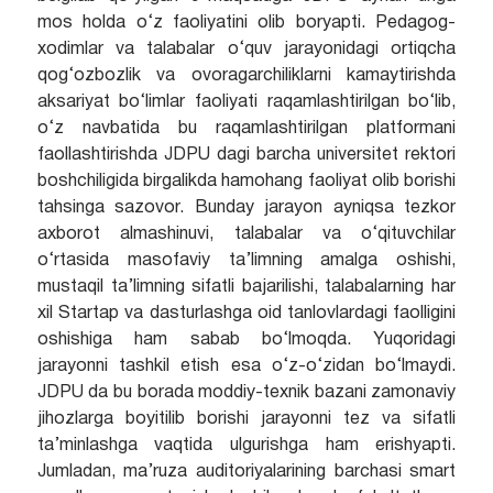
mos holda o‘z faoliyatini olib boryapti. Pedagog-
xodimlar va talabalar o‘quv jarayonidagi ortiqcha
qog‘ozbozlik va ovoragarchiliklarni kamaytirishda
aksariyat bo‘limlar faoliyati raqamlashtirilgan bo‘lib,
o‘z navbatida bu raqamlashtirilgan platformani
faollashtirishda JDPU dagi barcha universitet rektori
boshchiligida birgalikda hamohang faoliyat olib borishi
tahsinga sazovor. Bunday jarayon ayniqsa tezkor
axborot almashinuvi, talabalar va o‘qituvchilar
o‘rtasida masofaviy ta’limning amalga oshishi,
mustaqil ta’limning sifatli bajarilishi, talabalarning har
xil Startap va dasturlashga oid tanlovlardagi faolligini
oshishiga ham sabab bo‘lmoqda. Yuqoridagi
jarayonni tashkil etish esa o‘z-o‘zidan bo‘lmaydi.
JDPU da bu borada moddiy-texnik bazani zamonaviy
jihozlarga boyitilib borishi jarayonni tez va sifatli
ta’minlashga vaqtida ulgurishga ham erishyapti.
Jumladan, ma’ruza auditoriyalarining barchasi smart