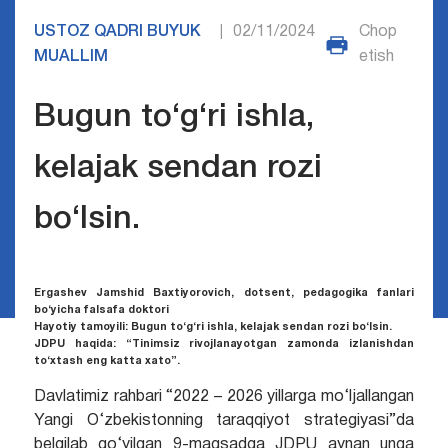
USTOZ QADRI BUYUK
02/11/2024
Chop
|
MUALLIM
etish
Bugun to‘g‘ri ishla,
kelajak sendan rozi
bo‘lsin.
Ergashev Jamshid Baxtiyorovich, dotsent, pedagogika fanlari
bo‘yicha falsafa doktori
Hayotiy tamoyili: Bugun to‘g‘ri ishla, kelajak sendan rozi bo‘lsin.
JDPU haqida: “Tinimsiz rivojlanayotgan zamonda izlanishdan
to‘xtash eng katta xato”.
Davlatimiz rahbari “2022 – 2026 yillarga mo‘ljallangan
Yangi O‘zbekistonning taraqqiyot strategiyasi”da
belgilab qo‘yilgan 9-maqsadga JDPU aynan unga