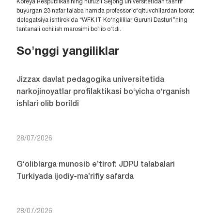
Koreya Respublikasining nufuzli Sejong universitetidan tashrif
buyurgan 23 nafar talaba hamda professor-o‘qituvchilardan iborat
delegatsiya ishtirokida “WFK IT Ko‘ngillilar Guruhi Dasturi”ning
tantanali ochilish marosimi bo‘lib o‘tdi.
So'nggi yangiliklar
Jizzax davlat pedagogika universitetida
narkojinoyatlar profilaktikasi bo‘yicha o‘rganish
ishlari olib borildi
28/07/2026
G‘oliblarga munosib e’tirof: JDPU talabalari
Turkiyada ijodiy-ma’rifiy safarda
28/07/2026