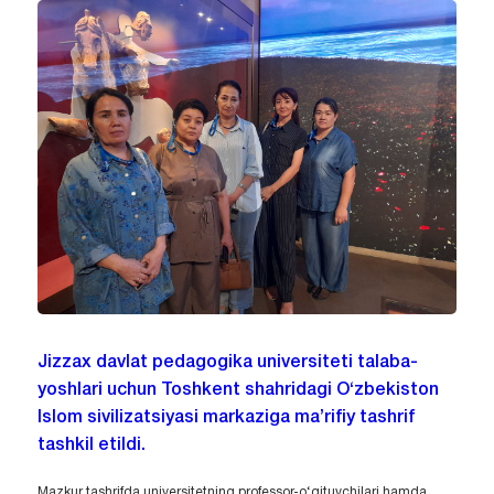
Jizzax davlat pedagogika universiteti talaba-
yoshlari uchun Toshkent shahridagi O‘zbekiston
Islom sivilizatsiyasi markaziga ma’rifiy tashrif
tashkil etildi.
Mazkur tashrifda universitetning professor-o‘qituvchilari hamda