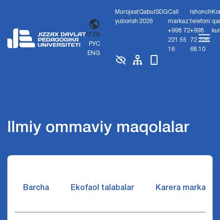
Murojaat
Qabul
SDG
Call
Ishonch
Ko
yuborish
2026
markaz:
telefoni:
qa
+998 72
+998
ku
O'ZB
221 55
72 226
РУС
16
68 10
ENG
Ilmiy ommaviy maqolalar
Barcha
Ekofaol talabalar
Karera markazi