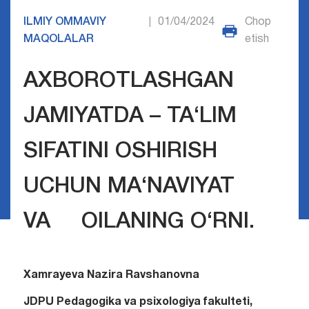
ILMIY OMMAVIY
01/04/2024
Chop
|
MAQOLALAR
etish
AXBOROTLASHGAN
JAMIYATDA – TA‘LIM
SIFATINI OSHIRISH
UCHUN MA‘NAVIYAT
VA OILANING O‘RNI.
Xamrayeva Nazira Ravshanovna
JDPU Pedagogika va psixologiya fakulteti,