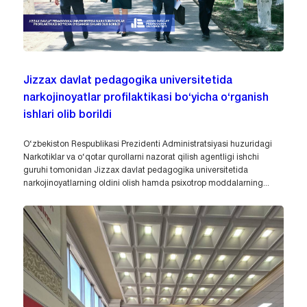
Jizzax davlat pedagogika universitetida
narkojinoyatlar profilaktikasi bo‘yicha o‘rganish
ishlari olib borildi
O‘zbekiston Respublikasi Prezidenti Administratsiyasi huzuridagi
Narkotiklar va o‘qotar qurollarni nazorat qilish agentligi ishchi
guruhi tomonidan Jizzax davlat pedagogika universitetida
narkojinoyatlarning oldini olish hamda psixotrop moddalarning...