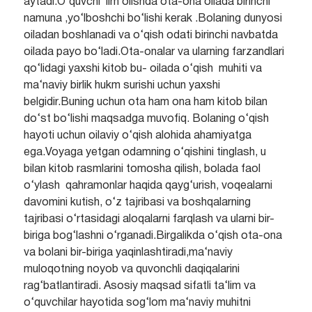
aytadi.O‘quvchi ilm olishda ota-ona oilada birinchi
namuna ,yo‘lboshchi bo‘lishi kerak .Bolaning dunyosi
oiladan boshlanadi va o‘qish odati birinchi navbatda
oilada payo bo‘ladi.Ota-onalar va ularning farzandlari
qo‘lidagi yaxshi kitob bu- oilada o‘qish muhiti va
ma‘naviy birlik hukm surishi uchun yaxshi
belgidir.Buning uchun ota ham ona ham kitob bilan
do‘st bo‘lishi maqsadga muvofiq. Bolaning o‘qish
hayoti uchun oilaviy o‘qish alohida ahamiyatga
ega.Voyaga yetgan odamning o‘qishini tinglash, u
bilan kitob rasmlarini tomosha qilish, bolada faol
o‘ylash qahramonlar haqida qayg‘urish, voqealarni
davomini kutish, o‘z tajribasi va boshqalarning
tajribasi o‘rtasidagi aloqalarni farqlash va ularni bir-
biriga bog‘lashni o‘rganadi.Birgalikda o‘qish ota-ona
va bolani bir-biriga yaqinlashtiradi,ma‘naviy
muloqotning noyob va quvonchli daqiqalarini
rag‘batlantiradi. Asosiy maqsad sifatli ta‘lim va
o‘quvchilar hayotida sog‘lom ma‘naviy muhitni