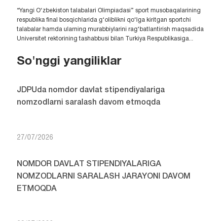
“Yangi O‘zbekiston talabalari Olimpiadasi” sport musobaqalarining
respublika final bosqichlarida g‘oliblikni qo‘lga kiritgan sportchi
talabalar hamda ularning murabbiylarini rag‘batlantirish maqsadida
Universitet rektorining tashabbusi bilan Turkiya Respublikasiga...
So'nggi yangiliklar
JDPUda nomdor davlat stipendiyalariga
nomzodlarni saralash davom etmoqda
27/07/2026
NOMDOR DAVLAT STIPENDIYALARIGA
NOMZODLARNI SARALASH JARAYONI DAVOM
ETMOQDA