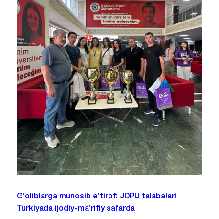
G‘oliblarga munosib e’tirof: JDPU talabalari
Turkiyada ijodiy-ma’rifiy safarda