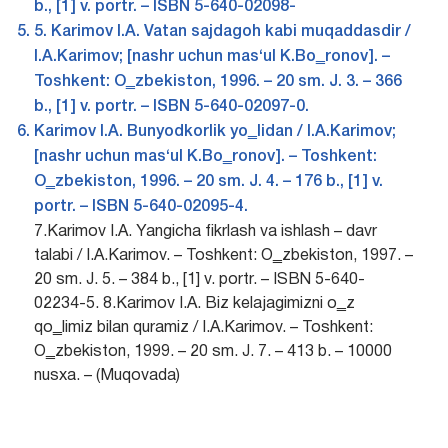
b., [1] v. portr. – ISBN 5-640-02098-
5. Karimov I.A. Vatan sajdagoh kabi muqaddasdir /
I.A.Karimov; [nashr uchun mas‘ul K.Bo‗ronov]. –
Toshkent: O‗zbekiston, 1996. – 20 sm. J. 3. – 366
b., [1] v. portr. – ISBN 5-640-02097-0.
Karimov I.A. Bunyodkorlik yo‗lidan / I.A.Karimov;
[nashr uchun mas‘ul K.Bo‗ronov]. – Toshkent:
O‗zbekiston, 1996. – 20 sm. J. 4. – 176 b., [1] v.
portr. – ISBN 5-640-02095-4.
7.Karimov I.A. Yangicha fikrlash va ishlash – davr
talabi / I.A.Karimov. – Toshkent: O‗zbekiston, 1997. –
20 sm. J. 5. – 384 b., [1] v. portr. – ISBN 5-640-
02234-5. 8.Karimov I.A. Biz kelajagimizni o‗z
qo‗limiz bilan quramiz / I.A.Karimov. – Toshkent:
O‗zbekiston, 1999. – 20 sm. J. 7. – 413 b. – 10000
nusxa. – (Muqovada)