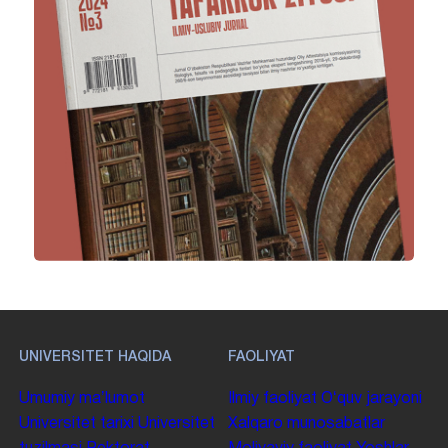
UNIVERSITET HAQIDA
FAOLIYAT
Umumiy maʼlumot
Ilmiy faoliyat
Oʻquv jarayoni
Universitet tarixi
Universitet
Xalqaro munosabatlar