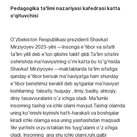
Pedagogika ta’limi nazariyasi kafedrasi katta
o’qituvchisi
O‘zbekiston Respublikasi prezidenti Shavkat
Mirziyoyev 2023-yilni ―Insonga e‘tibor va sifatli
ta‘lim yili‖ deb e‘lon qilishni taklif qildi.Ta‘lim sifatini
oshirishda ma‘naviyatning o‘rni katta bu to‘g‘risida
Shavkat Mirziyoyev ―maktablarda ta‘lim sifatiga
qanday e‘tibor bersak ma‘naviyatga ham shunday
e‘tibor berishimiz kerak‖ deb aytganlar ma‘naviyat
kishilarning falsafiy, huquqiy , ilmiy, badiiy, ahloqiy,
diniy tasavvuralarini o‘z ichiga oladi. Ma‘lumki
insonning tashqi va ichki olami mavjud.Tashqi olamda
uning ko‘rinishi kiyinishi hatti-harakati va boshqalar
kiradi ichki olamga esa uning yashashidan maqsadi
fikr yuritishi orzu istaklari his tuyg‘ularini o‘z ichiga
oladi. Insonning ana shu ichki olami,ruhi,qalbi