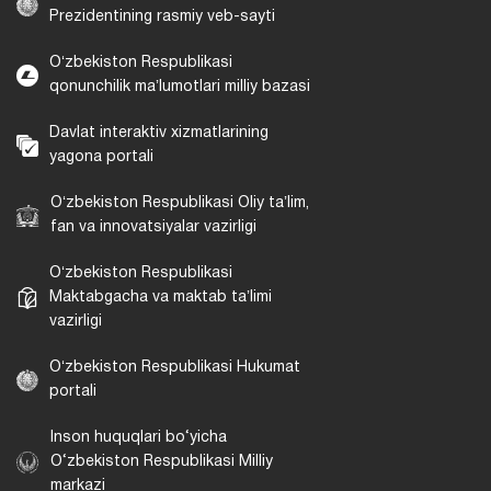
Prezidentining rasmiy veb-sayti
Oʻzbekiston Respublikasi
qonunchilik maʼlumotlari milliy bazasi
Davlat interaktiv xizmatlarining
yagona portali
Oʻzbekiston Respublikasi Oliy taʼlim,
fan va innovatsiyalar vazirligi
Oʻzbekiston Respublikasi
Maktabgacha va maktab taʼlimi
vazirligi
Oʻzbekiston Respublikasi Hukumat
portali
Inson huquqlari bo‘yicha
O‘zbekiston Respublikasi Milliy
markazi