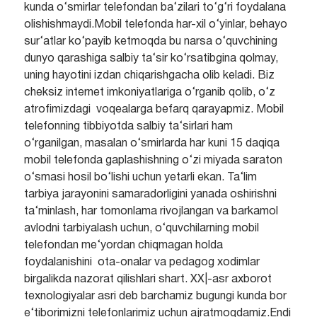
kunda o‘smirlar telefondan ba‘zilari to‘g‘ri foydalana
olishishmaydi.Mobil telefonda har-xil o‘yinlar, behayo
sur‘atlar ko‘payib ketmoqda bu narsa o‘quvchining
dunyo qarashiga salbiy ta‘sir ko‘rsatibgina qolmay,
uning hayotini izdan chiqarishgacha olib keladi. Biz
cheksiz internet imkoniyatlariga o‘rganib qolib, o‘z
atrofimizdagi voqealarga befarq qarayapmiz. Mobil
telefonning tibbiyotda salbiy ta‘sirlari ham
o‘rganilgan, masalan o‘smirlarda har kuni 15 daqiqa
mobil telefonda gaplashishning o‘zi miyada saraton
o‘smasi hosil bo‘lishi uchun yetarli ekan. Ta‘lim
tarbiya jarayonini samaradorligini yanada oshirishni
ta‘minlash, har tomonlama rivojlangan va barkamol
avlodni tarbiyalash uchun, o‘quvchilarning mobil
telefondan me‘yordan chiqmagan holda
foydalanishini ota-onalar va pedagog xodimlar
birgalikda nazorat qilishlari shart. XX|-asr axborot
texnologiyalar asri deb barchamiz bugungi kunda bor
e‘tiborimizni telefonlarimiz uchun ajratmoqdamiz.Endi