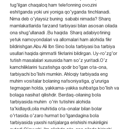
tug‘ilgan chaqaloq ham telefonning ovozini
eshitganda yoki uni yoniga qo‘yganda tinchlanadi.
Nima deb o‘ylaysiz buning sababi nimada? Sharq
mamlakatlarida farzand tarbiyasi bilan asosan oilada
ona shug‘ullanadi .Bu haqida Sharq adabiyotining
yetuk namoyondalari va allomalari ham alohida fikr
bildirishgan.Abu Ali Ibn Sino bola tarbiyasi ba tarbiya
usullari haqida qimmatli fikrlarini bildirgan. Uy-ro‘zg‘or
tutish masalalari xususida ham so‘z yuritadi.O‘z
kamchiliklarini tuzatishga qodir bo‘lgan ota-ona,
tarbiyachi bo‘lishi mumkin. Ahloqiy tarbiyada eng
muhim vositalar bolaning nafsoniyatiga, g‘ururiga
tegmagan holda, yakkama-yakka suhbatga bo‘lish va
bolaga nasihat qilishdir. Berdaq-oilaning bola
tarbiyasida muhim o‘rin tutishini alohida
ta‘kidlaydi,oila muhitida ota-onalar bilan bolar
o‘rtasida o‘zaro hurmat bo‘lgandagina bola
tarbiyasida yaxshi natijalarga erishishi mukinligini