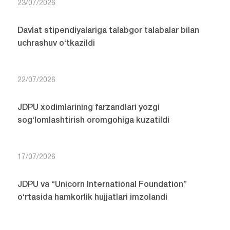
23/07/2026
Davlat stipendiyalariga talabgor talabalar bilan
uchrashuv o‘tkazildi
22/07/2026
JDPU xodimlarining farzandlari yozgi
sog‘lomlashtirish oromgohiga kuzatildi
17/07/2026
JDPU va “Unicorn International Foundation”
o‘rtasida hamkorlik hujjatlari imzolandi