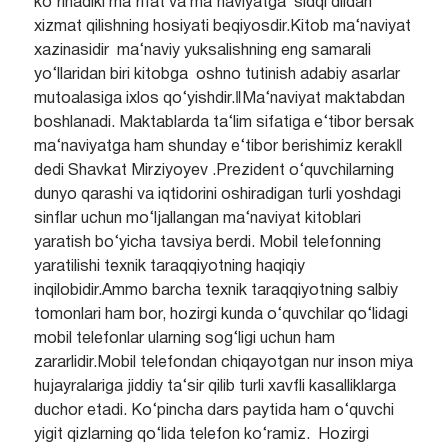
ko‘rinadiki ma‘rifat va ma‘naviyatga sidqi dildan
xizmat qilishning hosiyati beqiyosdir.Kitob ma‘naviyat
xazinasidir ma‘naviy yuksalishning eng samarali
yo‘llaridan biri kitobga oshno tutinish adabiy asarlar
mutoalasiga ixlos qo‘yishdir.‖Ma‘naviyat maktabdan
boshlanadi. Maktablarda ta‘lim sifatiga e‘tibor bersak
ma‘naviyatga ham shunday e‘tibor berishimiz kerak‖
dedi Shavkat Mirziyoyev .Prezident o‘quvchilarning
dunyo qarashi va iqtidorini oshiradigan turli yoshdagi
sinflar uchun mo‘ljallangan ma‘naviyat kitoblari
yaratish bo‘yicha tavsiya berdi. Mobil telefonning
yaratilishi texnik taraqqiyotning haqiqiy
inqilobidir.Ammo barcha texnik taraqqiyotning salbiy
tomonlari ham bor, hozirgi kunda o‘quvchilar qo‘lidagi
mobil telefonlar ularning sog‘ligi uchun ham
zararlidir.Mobil telefondan chiqayotgan nur inson miya
hujayralariga jiddiy ta‘sir qilib turli xavfli kasalliklarga
duchor etadi. Ko‘pincha dars paytida ham o‘quvchi
yigit qizlarning qo‘lida telefon ko‘ramiz. Hozirgi