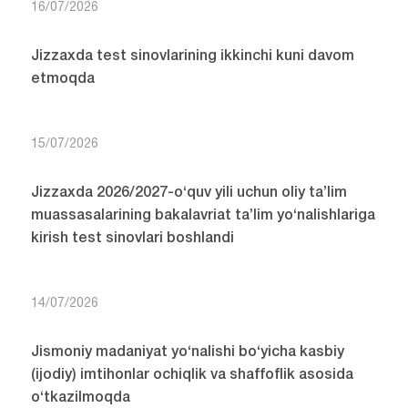
16/07/2026
Jizzaxda test sinovlarining ikkinchi kuni davom
etmoqda
15/07/2026
Jizzaxda 2026/2027-o‘quv yili uchun oliy ta’lim
muassasalarining bakalavriat ta’lim yo‘nalishlariga
kirish test sinovlari boshlandi
14/07/2026
Jismoniy madaniyat yo‘nalishi bo‘yicha kasbiy
(ijodiy) imtihonlar ochiqlik va shaffoflik asosida
o‘tkazilmoqda