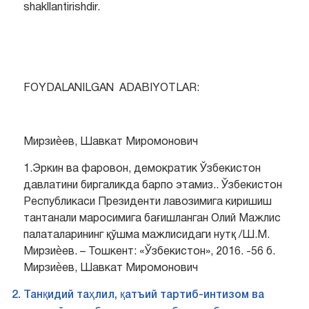
shakllantirishdir.
FOYDALANILGAN ADABIYOTLAR:
Мирзиѐев, Шавкат Миромонович
1.Эркин ва фаровон, демократик Ўзбекистон
давлатини биргаликда барпо этамиз.. Ўзбекистон
Республикаси Президенти лавозимига киришиш
тантанали маросимига бағишланган Олий Мажлис
палаталарининг қўшма мажлисидаги нутқ /Ш.М.
Мирзиѐев. – Тошкент: «Ўзбекистон», 2016. -56 б.
Мирзиѐев, Шавкат Миромонович
Танқидий таҳлил, қатъий тартиб-интизом ва