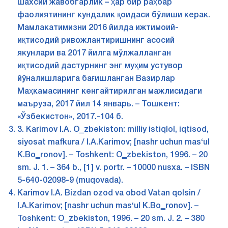
шахсий жавобгарлик – ҳар бир раҳбар
фаолиятининг кундалик қоидаси бўлиши керак.
Мамлакатимизни 2016 йилда ижтимоий-
иқтисодий ривожлантиришнинг асосий
якунлари ва 2017 йилга мўлжалланган
иқтисодий дастурнинг энг муҳим устувор
йўналишларига бағишланган Вазирлар
Маҳкамасининг кенгайтирилган мажлисидаги
маъруза, 2017 йил 14 январь. – Тошкент:
«Ўзбекистон», 2017.-104 б.
3. Karimov I.A. O‗zbekiston: milliy istiqlol, iqtisod,
siyosat mafkura / I.A.Karimov; [nashr uchun mas‘ul
K.Bo‗ronov]. – Toshkent: O‗zbekiston, 1996. – 20
sm. J. 1. – 364 b., [1] v. portr. – 10000 nusxa. – ISBN
5-640-02098-9 (muqovada).
Karimov I.A. Bizdan ozod va obod Vatan qolsin /
I.A.Karimov; [nashr uchun mas‘ul K.Bo‗ronov]. –
Toshkent: O‗zbekiston, 1996. – 20 sm. J. 2. – 380