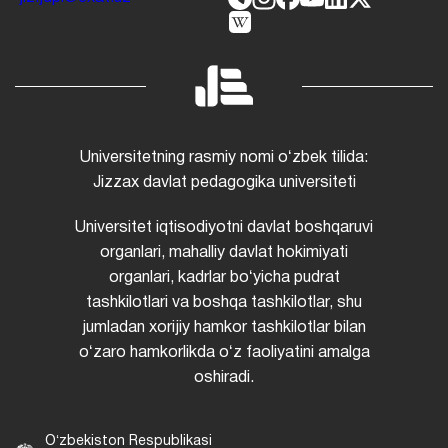
Universitetning rasmiy nomi oʻzbek tilida:
Jizzax davlat pedagogika universiteti
Universitet iqtisodiyotni davlat boshqaruvi
organlari, mahalliy davlat hokimiyati
organlari, kadrlar boʻyicha pudrat
tashkilotlari va boshqa tashkilotlar, shu
jumladan xorijiy hamkor tashkilotlar bilan
oʻzaro hamkorlikda oʻz faoliyatini amalga
oshiradi.
Oʻzbekiston Respublikasi