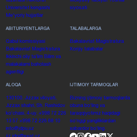
tuzilmasi
Rektorat
Moliyaviy faoliyat
Yoshlar
Universitet kengashi
siyosati
Me'yoriy hujjatlar
ABITURIYENTLARGA
TALABALARGA
Qabul komissiyasi
Bakalavriat
Magistratura
Bakalavriat
Magistratura
Xorijiy talabalar
Ikkinchi oliy taʼlim
Bilim va
malakalarni baholash
agentligi
ALOQA
IJTIMOIY TARMOQLAR
130100. Jizzax viloyati,
Bizning ijtimoiy tarmoqlarda
Jizzax shahri, Sh. Rashidov
obuna boʻling va
koʻchasi, 4-uy.
+998 72 226
taraqqiyotimiz haqidagi
13 57
+998 72 226 68 10
soʻnggi yangiliklardan
info@jdpu.uz
xabardor boʻling.
jiz.jdpi@exat.uz