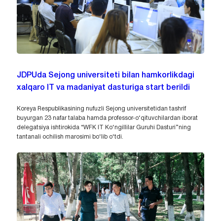
JDPUda Sejong universiteti bilan hamkorlikdagi
xalqaro IT va madaniyat dasturiga start berildi
Koreya Respublikasining nufuzli Sejong universitetidan tashrif
buyurgan 23 nafar talaba hamda professor-o‘qituvchilardan iborat
delegatsiya ishtirokida “WFK IT Ko‘ngillilar Guruhi Dasturi”ning
tantanali ochilish marosimi bo‘lib o‘tdi.