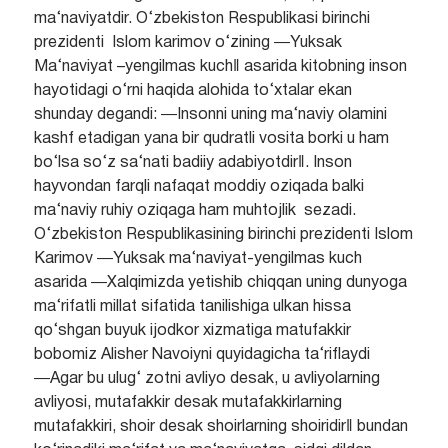
ma‘naviyatdir. O‘zbekiston Respublikasi birinchi
prezidenti Islom karimov o‘zining ―Yuksak
Ma‘naviyat –yengilmas kuch‖ asarida kitobning inson
hayotidagi o‘rni haqida alohida to‘xtalar ekan
shunday degandi: ―Insonni uning ma‘naviy olamini
kashf etadigan yana bir qudratli vosita borki u ham
bo‘lsa so‘z sa‘nati badiiy adabiyotdir‖. Inson
hayvondan farqli nafaqat moddiy oziqada balki
ma‘naviy ruhiy oziqaga ham muhtojlik sezadi.
O‘zbekiston Respublikasining birinchi prezidenti Islom
Karimov ―Yuksak ma‘naviyat-yengilmas kuch
asarida ―Xalqimizda yetishib chiqqan uning dunyoga
ma‘rifatli millat sifatida tanilishiga ulkan hissa
qo‘shgan buyuk ijodkor xizmatiga matufakkir
bobomiz Alisher Navoiyni quyidagicha ta‘riflaydi
―Agar bu ulug‘ zotni avliyo desak, u avliyolarning
avliyosi, mutafakkir desak mutafakkirlarning
mutafakkiri, shoir desak shoirlarning shoiridir‖ bundan