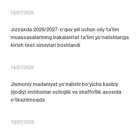
15/07/2026
Jizzaxda 2026/2027-o‘quv yili uchun oliy ta’lim
muassasalarining bakalavriat ta’lim yo‘nalishlariga
kirish test sinovlari boshlandi
14/07/2026
Jismoniy madaniyat yo‘nalishi bo‘yicha kasbiy
(ijodiy) imtihonlar ochiqlik va shaffoflik asosida
o‘tkazilmoqda
13/07/2026