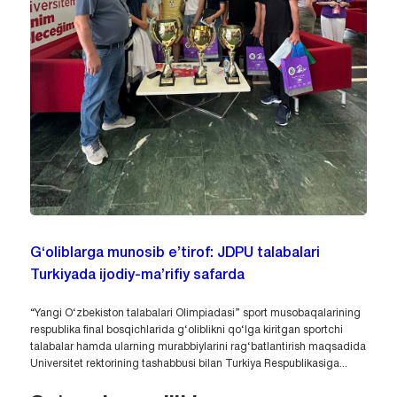
G‘oliblarga munosib e’tirof: JDPU talabalari
Turkiyada ijodiy-ma’rifiy safarda
“Yangi O‘zbekiston talabalari Olimpiadasi” sport musobaqalarining
respublika final bosqichlarida g‘oliblikni qo‘lga kiritgan sportchi
talabalar hamda ularning murabbiylarini rag‘batlantirish maqsadida
Universitet rektorining tashabbusi bilan Turkiya Respublikasiga...