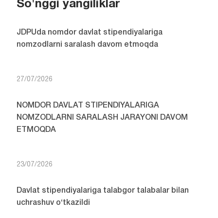
So'nggi yangiliklar
JDPUda nomdor davlat stipendiyalariga
nomzodlarni saralash davom etmoqda
27/07/2026
NOMDOR DAVLAT STIPENDIYALARIGA
NOMZODLARNI SARALASH JARAYONI DAVOM
ETMOQDA
23/07/2026
Davlat stipendiyalariga talabgor talabalar bilan
uchrashuv o‘tkazildi