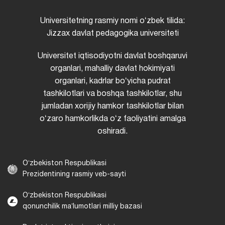
Universitetning rasmiy nomi oʻzbek tilida:
Jizzax davlat pedagogika universiteti
Universitet iqtisodiyotni davlat boshqaruvi
organlari, mahalliy davlat hokimiyati
organlari, kadrlar boʻyicha pudrat
tashkilotlari va boshqa tashkilotlar, shu
jumladan xorijiy hamkor tashkilotlar bilan
oʻzaro hamkorlikda oʻz faoliyatini amalga
oshiradi.
Oʻzbekiston Respublikasi
Prezidentining rasmiy veb-sayti
Oʻzbekiston Respublikasi
qonunchilik maʼlumotlari milliy bazasi