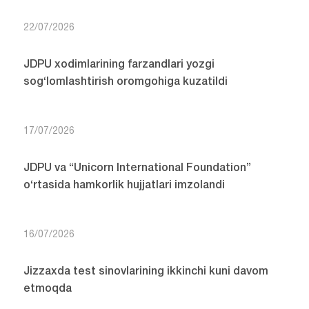
22/07/2026
JDPU xodimlarining farzandlari yozgi
sog‘lomlashtirish oromgohiga kuzatildi
17/07/2026
JDPU va “Unicorn International Foundation”
o‘rtasida hamkorlik hujjatlari imzolandi
16/07/2026
Jizzaxda test sinovlarining ikkinchi kuni davom
etmoqda