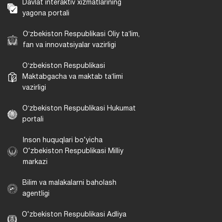
Davlat interaktiv xizmatlarining
yagona portali
Oʻzbekiston Respublikasi Oliy taʼlim,
fan va innovatsiyalar vazirligi
Oʻzbekiston Respublikasi
Maktabgacha va maktab taʼlimi
vazirligi
Oʻzbekiston Respublikasi Hukumat
portali
Inson huquqlari bo‘yicha
O‘zbekiston Respublikasi Milliy
markazi
Bilim va malakalarni baholash
agentligi
O‘zbekiston Respublikasi Adliya