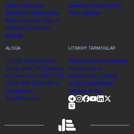
Qabul komissiyasi
Bakalavriat
Magistratura
Bakalavriat
Magistratura
Xorijiy talabalar
Ikkinchi oliy taʼlim
Bilim va
malakalarni baholash
agentligi
ALOQA
IJTIMOIY TARMOQLAR
130100. Jizzax viloyati,
Bizning ijtimoiy tarmoqlarda
Jizzax shahri, Sh. Rashidov
obuna boʻling va
koʻchasi, 4-uy.
+998 72 226
taraqqiyotimiz haqidagi
13 57
+998 72 226 68 10
soʻnggi yangiliklardan
info@jdpu.uz
xabardor boʻling.
jiz.jdpi@exat.uz