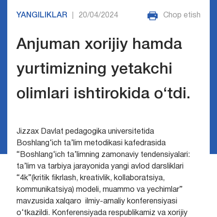
YANGILIKLAR
20/04/2024
Chop etish
|
Anjuman xorijiy hamda
yurtimizning yetakchi
olimlari ishtirokida o‘tdi.
Jizzax Davlat pedagogika universitetida
Boshlang‘ich ta’lim metodikasi kafedrasida
“Boshlang‘ich ta’limning zamonaviy tendensiyalari:
ta’lim va tarbiya jarayonida yangi avlod darsliklari
“4k”(kritik fikrlash, kreativlik, kollaboratsiya,
kommunikatsiya) modeli, muammo va yechimlar”
mavzusida xalqaro ilmiy-amaliy konferensiyasi
o‘tkazildi. Konferensiyada respublikamiz va xorijiy