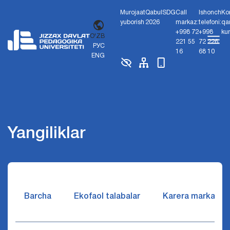
Murojaat
Qabul
SDG
Call
Ishonch
Ko
yuborish
2026
markaz:
telefoni:
qa
+998 72
+998
ku
O'ZB
221 55
72 226
РУС
16
68 10
ENG
Yangiliklar
Barcha
Ekofaol talabalar
Karera markazi