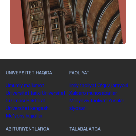
UNIVERSITET HAQIDA
FAOLIYAT
Umumiy maʼlumot
Ilmiy faoliyat
Oʻquv jarayoni
Universitet tarixi
Universitet
Xalqaro munosabatlar
tuzilmasi
Rektorat
Moliyaviy faoliyat
Yoshlar
Universitet kengashi
siyosati
Me'yoriy hujjatlar
ABITURIYENTLARGA
TALABALARGA