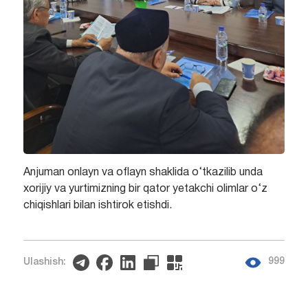
Anjuman onlayn va oflayn shaklida o‘tkazilib unda
xorijiy va yurtimizning bir qator yetakchi olimlar o‘z
chiqishlari bilan ishtirok etishdi.
999
Ulashish: