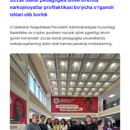
Jizzax davlat pedagogika universitetida
narkojinoyatlar profilaktikasi bo‘yicha o‘rganish
ishlari olib borildi
O‘zbekiston Respublikasi Prezidenti Administratsiyasi huzuridagi
Narkotiklar va o‘qotar qurollarni nazorat qilish agentligi ishchi
guruhi tomonidan Jizzax davlat pedagogika universitetida
narkojinoyatlarning oldini olish hamda psixotrop moddalarning...