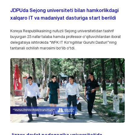
JDPUda Sejong universiteti bilan hamkorlikdagi
xalqaro IT va madaniyat dasturiga start berildi
Koreya Respublikasining nufuzli Sejong universitetidan tashrif
buyurgan 23 nafar talaba hamda professor-o‘qituvchilardan iborat
delegatsiya ishtirokida “WFK IT Ko‘ngillilar Guruhi Dasturi”ning
tantanali ochilish marosimi bo‘lib o‘tdi.