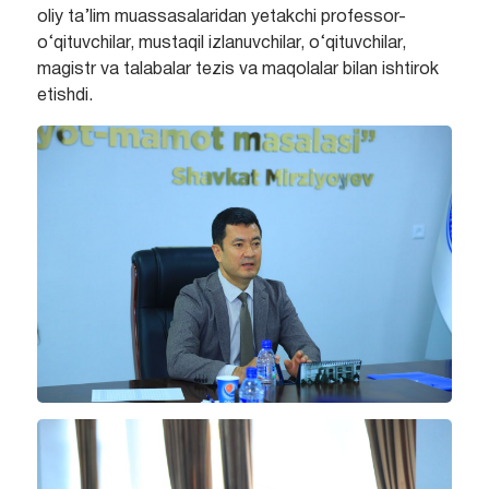
oliy ta’lim muassasalaridan yetakchi professor-
o‘qituvchilar, mustaqil izlanuvchilar, o‘qituvchilar,
magistr va talabalar tezis va maqolalar bilan ishtirok
etishdi.