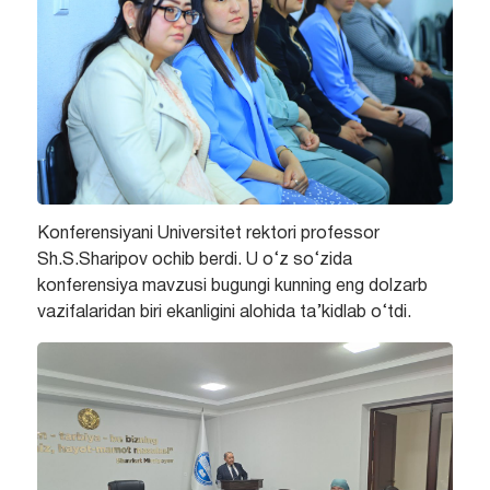
Konferensiyani Universitet rektori professor
Sh.S.Sharipov ochib berdi. U o‘z so‘zida
konferensiya mavzusi bugungi kunning eng dolzarb
vazifalaridan biri ekanligini alohida ta’kidlab o‘tdi.