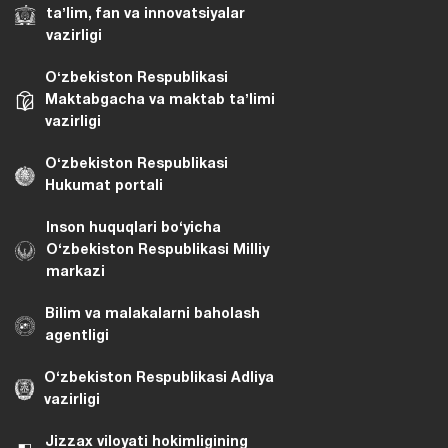
taʼlim, fan va innovatsiyalar
vazirligi
Oʻzbekiston Respublikasi
Maktabgacha va maktab taʼlimi
vazirligi
Oʻzbekiston Respublikasi
Hukumat portali
Inson huquqlari bo‘yicha
O‘zbekiston Respublikasi Milliy
markazi
Bilim va malakalarni baholash
agentligi
O‘zbekiston Respublikasi Adliya
vazirligi
Jizzax viloyati hokimligining