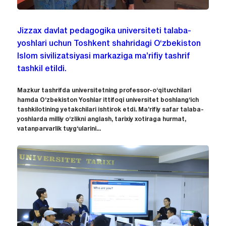
Jizzax davlat pedagogika universiteti talaba-
yoshlari uchun Toshkent shahridagi O‘zbekiston
Islom sivilizatsiyasi markaziga ma’rifiy tashrif
tashkil etildi.
Mazkur tashrifda universitetning professor-o‘qituvchilari
hamda O‘zbekiston Yoshlar ittifoqi universitet boshlang‘ich
tashkilotining yetakchilari ishtirok etdi. Ma’rifiy safar talaba-
yoshlarda milliy o‘zlikni anglash, tarixiy xotiraga hurmat,
vatanparvarlik tuyg‘ularini...