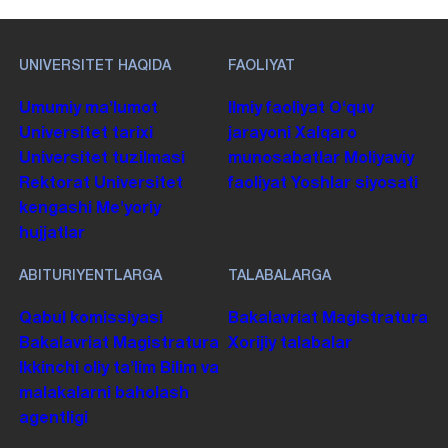
UNIVERSITET HAQIDA
FAOLIYAT
Umumiy maʼlumot
Ilmiy faoliyat
Oʻquv
Universitet tarixi
jarayoni
Xalqaro
Universitet tuzilmasi
munosabatlar
Moliyaviy
Rektorat
Universitet
faoliyat
Yoshlar siyosati
kengashi
Me'yoriy
hujjatlar
ABITURIYENTLARGA
TALABALARGA
Qabul komissiyasi
Bakalavriat
Magistratura
Bakalavriat
Magistratura
Xorijiy talabalar
Ikkinchi oliy taʼlim
Bilim va
malakalarni baholash
agentligi