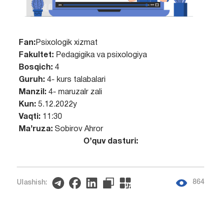
Fan:
Psixologik xizmat
Fakultet:
Pedagigika va psixologiya
Bosqich:
4
Guruh:
4- kurs talabalari
Manzil:
4- maruzalr zali
Kun:
5.12.2022y
Vaqti:
11:30
Ma’ruza:
Sobirov Ahror
O’quv dasturi:
864
Ulashish: