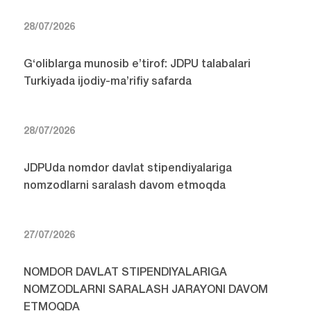
28/07/2026
G‘oliblarga munosib e’tirof: JDPU talabalari
Turkiyada ijodiy-ma’rifiy safarda
28/07/2026
JDPUda nomdor davlat stipendiyalariga
nomzodlarni saralash davom etmoqda
27/07/2026
NOMDOR DAVLAT STIPENDIYALARIGA
NOMZODLARNI SARALASH JARAYONI DAVOM
ETMOQDA