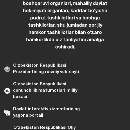
boshqaruvi organlari, mahalliy davlat
hokimiyati organlari, kadrlar boʻyicha
pudrat tashkilotlari va boshqa
tashkilotlar, shu jumladan xorijiy
hamkor tashkilotlar bilan oʻzaro
hamkorlikda oʻz faoliyatini amalga
oshiradi.
Oʻzbekiston Respublikasi
Prezidentining rasmiy veb-sayti
Oʻzbekiston Respublikasi
qonunchilik maʼlumotlari milliy
bazasi
Davlat interaktiv xizmatlarining
yagona portali
Oʻzbekiston Respublikasi Oliy