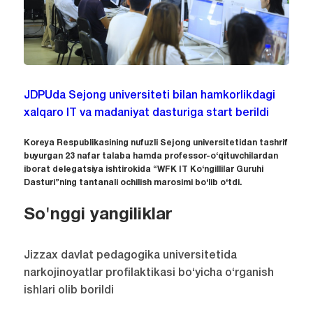
JDPUda Sejong universiteti bilan hamkorlikdagi
xalqaro IT va madaniyat dasturiga start berildi
Koreya Respublikasining nufuzli Sejong universitetidan tashrif
buyurgan 23 nafar talaba hamda professor-o‘qituvchilardan
iborat delegatsiya ishtirokida “WFK IT Ko‘ngillilar Guruhi
Dasturi”ning tantanali ochilish marosimi bo‘lib o‘tdi.
So'nggi yangiliklar
Jizzax davlat pedagogika universitetida
narkojinoyatlar profilaktikasi bo‘yicha o‘rganish
ishlari olib borildi