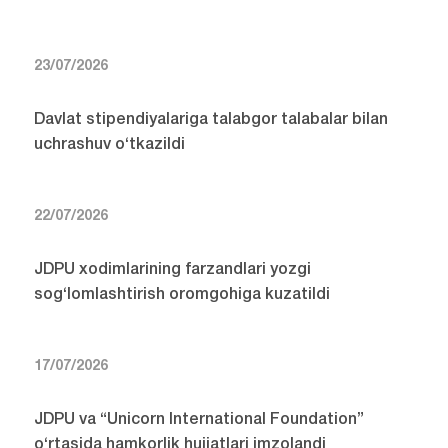
23/07/2026
Davlat stipendiyalariga talabgor talabalar bilan
uchrashuv o‘tkazildi
22/07/2026
JDPU xodimlarining farzandlari yozgi
sog‘lomlashtirish oromgohiga kuzatildi
17/07/2026
JDPU va “Unicorn International Foundation”
o‘rtasida hamkorlik hujjatlari imzolandi