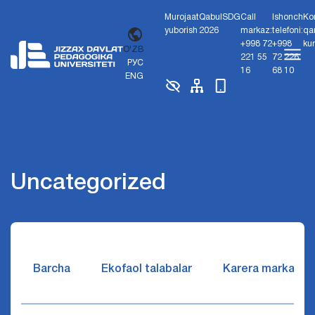
Murojaat
Qabul
SDG
Call
Ishonch
Ko
yuborish
2026
markaz:
telefoni:
qa
+998 72
+998
ku
O'ZB
221 55
72 226
РУС
16
68 10
ENG
Uncategorized
Barcha
Ekofaol talabalar
Karera markazi