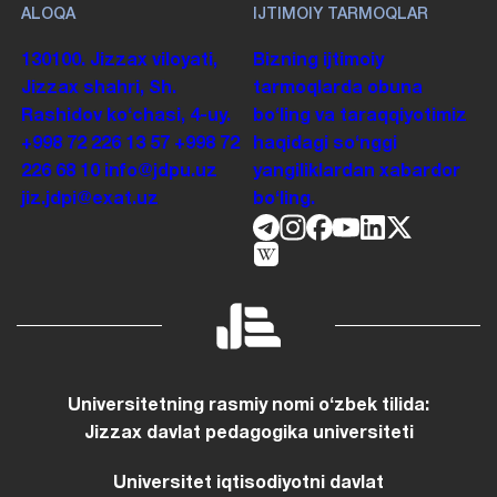
ALOQA
IJTIMOIY TARMOQLAR
130100. Jizzax viloyati,
Bizning ijtimoiy
Jizzax shahri, Sh.
tarmoqlarda obuna
Rashidov koʻchasi, 4-uy.
boʻling va taraqqiyotimiz
+998 72 226 13 57
+998 72
haqidagi soʻnggi
226 68 10
info@jdpu.uz
yangiliklardan xabardor
jiz.jdpi@exat.uz
boʻling.
Universitetning rasmiy nomi oʻzbek tilida:
Jizzax davlat pedagogika universiteti
Universitet iqtisodiyotni davlat