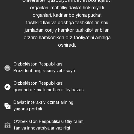
Universitet iqtisodiyotni davlat boshqaruvi
organlari, mahalliy davlat hokimiyati
organlari, kadrlar boʻyicha pudrat
tashkilotlari va boshqa tashkilotlar, shu
jumladan xorijiy hamkor tashkilotlar bilan
oʻzaro hamkorlikda oʻz faoliyatini amalga
oshiradi.
Oʻzbekiston Respublikasi
Prezidentining rasmiy veb-sayti
Oʻzbekiston Respublikasi
qonunchilik maʼlumotlari milliy bazasi
Davlat interaktiv xizmatlarining
yagona portali
Oʻzbekiston Respublikasi Oliy taʼlim,
fan va innovatsiyalar vazirligi