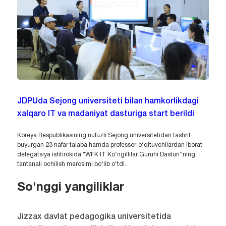
JDPUda Sejong universiteti bilan hamkorlikdagi
xalqaro IT va madaniyat dasturiga start berildi
Koreya Respublikasining nufuzli Sejong universitetidan tashrif
buyurgan 23 nafar talaba hamda professor-o‘qituvchilardan iborat
delegatsiya ishtirokida “WFK IT Ko‘ngillilar Guruhi Dasturi”ning
tantanali ochilish marosimi bo‘lib o‘tdi.
So'nggi yangiliklar
Jizzax davlat pedagogika universitetida