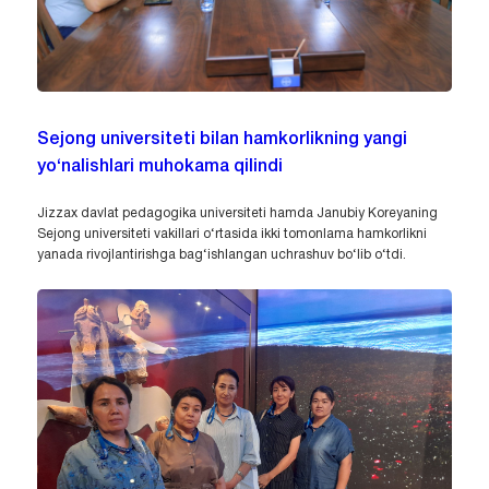
Sejong universiteti bilan hamkorlikning yangi
yo‘nalishlari muhokama qilindi
Jizzax davlat pedagogika universiteti hamda Janubiy Koreyaning
Sejong universiteti vakillari o‘rtasida ikki tomonlama hamkorlikni
yanada rivojlantirishga bag‘ishlangan uchrashuv bo‘lib o‘tdi.