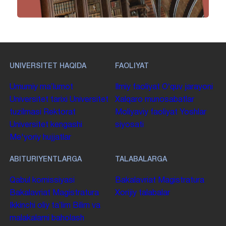
UNIVERSITET HAQIDA
FAOLIYAT
Umumiy maʼlumot
Ilmiy faoliyat
Oʻquv jarayoni
Universitet tarixi
Universitet
Xalqaro munosabatlar
tuzilmasi
Rektorat
Moliyaviy faoliyat
Yoshlar
Universitet kengashi
siyosati
Me'yoriy hujjatlar
ABITURIYENTLARGA
TALABALARGA
Qabul komissiyasi
Bakalavriat
Magistratura
Bakalavriat
Magistratura
Xorijiy talabalar
Ikkinchi oliy taʼlim
Bilim va
malakalarni baholash