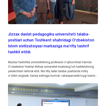
Jizzax davlat pedagogika universiteti talaba-
yoshlari uchun Toshkent shahridagi O‘zbekiston
Islom sivilizatsiyasi markaziga ma’rifiy tashrif
tashkil etildi.
Mazkur tashrifda universitetning professor-o‘qituvchilari hamda
O‘zbekiston Yoshlar ittifoqi universitet boshlang‘ich tashkilotining
yetakchilari ishtirok etdi. Ma’rifiy safar talaba-yoshlarda milliy
o‘zlikni anglash, tarixiy xotiraga hurmat, vatanparvarlik tuyg‘ularini...