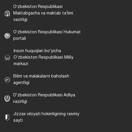
Oʻzbekiston Respublikasi
Maktabgacha va maktab taʼlimi
vazirligi
Oʻzbekiston Respublikasi Hukumat
portali
Inson huquqlari bo‘yicha
O‘zbekiston Respublikasi Milliy
markazi
Bilim va malakalarni baholash
agentligi
O‘zbekiston Respublikasi Adliya
vazirligi
Jizzax viloyati hokimligining rasmiy
sayti