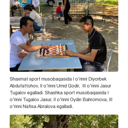
Shaxmat sport musobaqasida I o’rinni Diyorbek
Abdufattohov, II o’rinni Umid Qodir, III o’rinni Jasur
Tugalov egalladi. Shashka sport musobaqasida I
o’rinni Tugalov Jasur, II o’rinni Oydin Bahromova, III
o’rinni Nafisa Abralova egalladi.