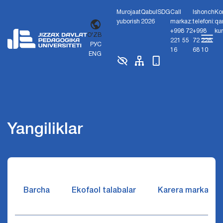
Murojaat
Qabul
SDG
Call
Ishonch
Ko
yuborish
2026
markaz:
telefoni:
qa
+998 72
+998
ku
O'ZB
221 55
72 226
РУС
16
68 10
ENG
Yangiliklar
Barcha
Ekofaol talabalar
Karera markazi