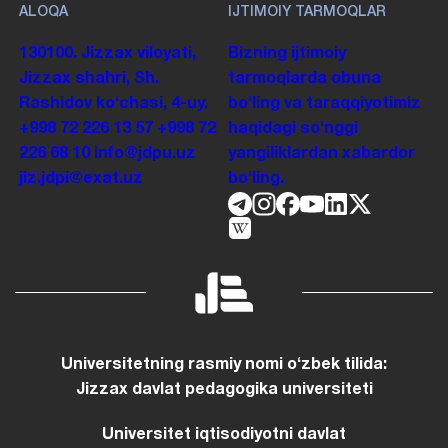
ALOQA
IJTIMOIY TARMOQLAR
130100. Jizzax viloyati,
Bizning ijtimoiy
Jizzax shahri, Sh.
tarmoqlarda obuna
Rashidov koʻchasi, 4-uy.
boʻling va taraqqiyotimiz
+998 72 226 13 57
+998 72
haqidagi soʻnggi
226 68 10
info@jdpu.uz
yangiliklardan xabardor
jiz.jdpi@exat.uz
boʻling.
Universitetning rasmiy nomi oʻzbek tilida:
Jizzax davlat pedagogika universiteti
Universitet iqtisodiyotni davlat