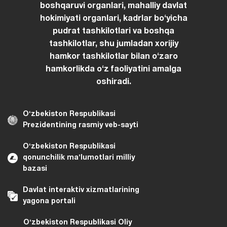
boshqaruvi organlari, mahalliy davlat
hokimiyati organlari, kadrlar boʻyicha
pudrat tashkilotlari va boshqa
tashkilotlar, shu jumladan xorijiy
hamkor tashkilotlar bilan oʻzaro
hamkorlikda oʻz faoliyatini amalga
oshiradi.
Oʻzbekiston Respublikasi
Prezidentining rasmiy veb-sayti
Oʻzbekiston Respublikasi
qonunchilik maʼlumotlari milliy
bazasi
Davlat interaktiv xizmatlarining
yagona portali
Oʻzbekiston Respublikasi Oliy