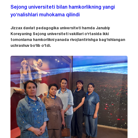
Sejong universiteti bilan hamkorlikning yangi
yo‘nalishlari muhokama qilindi
Jizzax davlat pedagogika universiteti hamda Janubiy
Koreyaning Sejong universiteti vakillari o‘rtasida ikki
tomonlama hamkorlikni yanada rivojlantirishga bag‘ishlangan
uchrashuv bo‘lib o‘tdi.