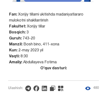
Fan:
Xorijiy tillarni ukitishda madaniyatlararo
mulokotni shakllantirish
Fakultet:
Xorijiy tillar
Bosqich:
3
Guruh:
743-20
Manzil:
Bosh bino, 411-xona
Kun:
2-may 2023 yil
Vaqti:
8:30
Amaliy:
Abdullayeva Fotima
O’quv dasturi:
480
Ulashish: