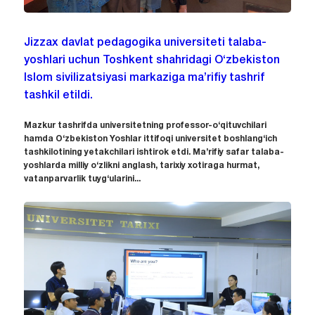
Jizzax davlat pedagogika universiteti talaba-
yoshlari uchun Toshkent shahridagi O‘zbekiston
Islom sivilizatsiyasi markaziga ma’rifiy tashrif
tashkil etildi.
Mazkur tashrifda universitetning professor-o‘qituvchilari
hamda O‘zbekiston Yoshlar ittifoqi universitet boshlang‘ich
tashkilotining yetakchilari ishtirok etdi. Ma’rifiy safar talaba-
yoshlarda milliy o‘zlikni anglash, tarixiy xotiraga hurmat,
vatanparvarlik tuyg‘ularini...