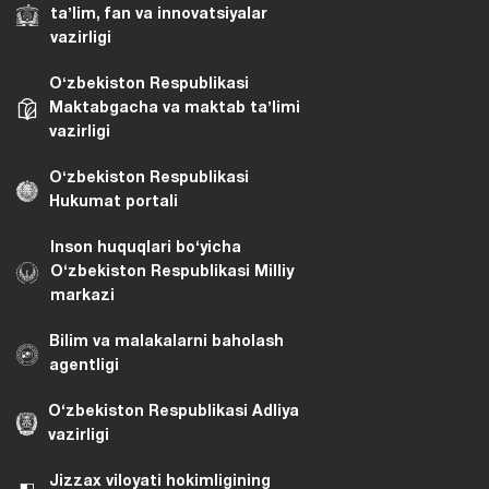
taʼlim, fan va innovatsiyalar
vazirligi
Oʻzbekiston Respublikasi
Maktabgacha va maktab taʼlimi
vazirligi
Oʻzbekiston Respublikasi
Hukumat portali
Inson huquqlari bo‘yicha
O‘zbekiston Respublikasi Milliy
markazi
Bilim va malakalarni baholash
agentligi
O‘zbekiston Respublikasi Adliya
vazirligi
Jizzax viloyati hokimligining