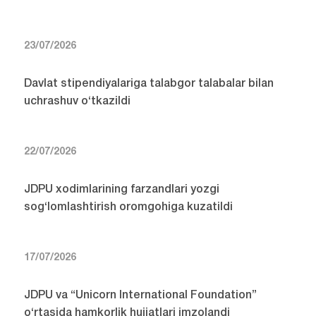
23/07/2026
Davlat stipendiyalariga talabgor talabalar bilan
uchrashuv o‘tkazildi
22/07/2026
JDPU xodimlarining farzandlari yozgi
sog‘lomlashtirish oromgohiga kuzatildi
17/07/2026
JDPU va “Unicorn International Foundation”
o‘rtasida hamkorlik hujjatlari imzolandi