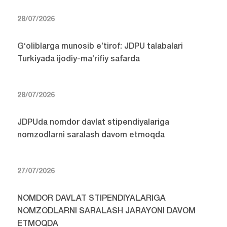
28/07/2026
G‘oliblarga munosib e’tirof: JDPU talabalari
Turkiyada ijodiy-ma’rifiy safarda
28/07/2026
JDPUda nomdor davlat stipendiyalariga
nomzodlarni saralash davom etmoqda
27/07/2026
NOMDOR DAVLAT STIPENDIYALARIGA
NOMZODLARNI SARALASH JARAYONI DAVOM
ETMOQDA