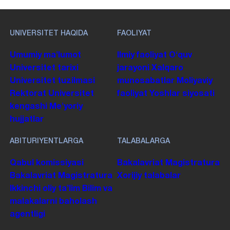
UNIVERSITET HAQIDA
FAOLIYAT
Umumiy maʼlumot
Ilmiy faoliyat
Oʻquv
Universitet tarixi
jarayoni
Xalqaro
Universitet tuzilmasi
munosabatlar
Moliyaviy
Rektorat
Universitet
faoliyat
Yoshlar siyosati
kengashi
Me'yoriy
hujjatlar
ABITURIYENTLARGA
TALABALARGA
Qabul komissiyasi
Bakalavriat
Magistratura
Bakalavriat
Magistratura
Xorijiy talabalar
Ikkinchi oliy taʼlim
Bilim va
malakalarni baholash
agentligi