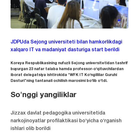
JDPUda Sejong universiteti bilan hamkorlikdagi
xalqaro IT va madaniyat dasturiga start berildi
Koreya Respublikasining nufuzli Sejong universitetidan tashrif
buyurgan 23 nafar talaba hamda professor-o‘qituvchilardan
iborat delegatsiya ishtirokida “WFK IT Ko‘ngillilar Guruhi
Dasturi”ning tantanali ochilish marosimi bo‘lib o‘tdi.
So'nggi yangiliklar
Jizzax davlat pedagogika universitetida
narkojinoyatlar profilaktikasi bo‘yicha o‘rganish
ishlari olib borildi