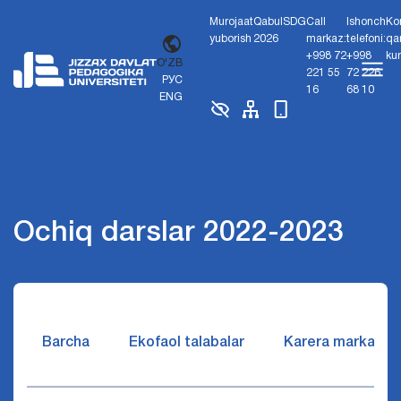
Murojaat
Qabul
SDG
Call
Ishonch
Ko
yuborish
2026
markaz:
telefoni:
qa
+998 72
+998
ku
O'ZB
221 55
72 226
РУС
16
68 10
ENG
Ochiq darslar 2022-2023
Barcha
Ekofaol talabalar
Karera markazi