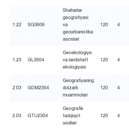
Shaharlar
geografiyasi
1.22
SG3606
va
120
4
geourbanistika
asoslari
Geoekologiya
1.23
GL3604
va landshaft
120
4
ekologiyasi
Geografiyaning
2.03
GDM2304
dolzarb
120
4
muammolari
Geografik
2.03
GTU2304
tadqiqot
120
4
usullari