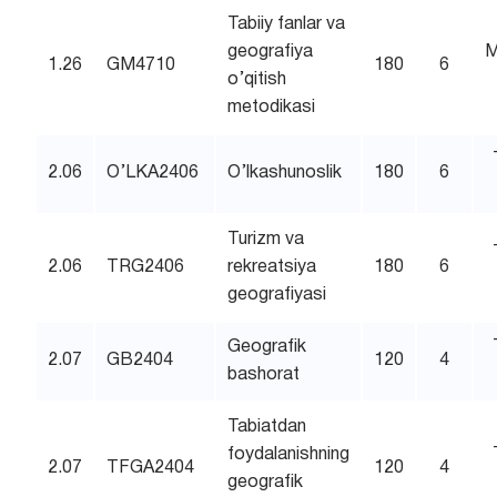
Tabiiy fanlar va
geografiya
M
1.26
GM4710
180
6
o’qitish
metodikasi
2.06
O’LKA2406
O’lkashunoslik
180
6
Turizm va
2.06
TRG2406
rekreatsiya
180
6
geografiyasi
Geografik
2.07
GB2404
120
4
bashorat
Tabiatdan
foydalanishning
2.07
TFGA2404
120
4
geografik