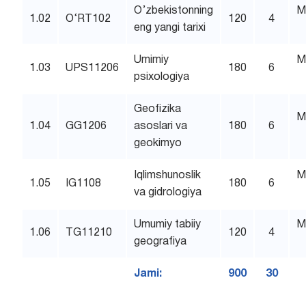
O’zbekistonning
M
1.02
O‘RT102
120
4
eng yangi tarixi
Umimiy
M
1.03
UPS11206
180
6
psixologiya
Geofizika
M
1.04
GG1206
asoslari va
180
6
geokimyo
Iqlimshunoslik
M
1.05
IG1108
180
6
va gidrologiya
Umumiy tabiiy
M
1.06
TG11210
120
4
geografiya
Jami:
900
30