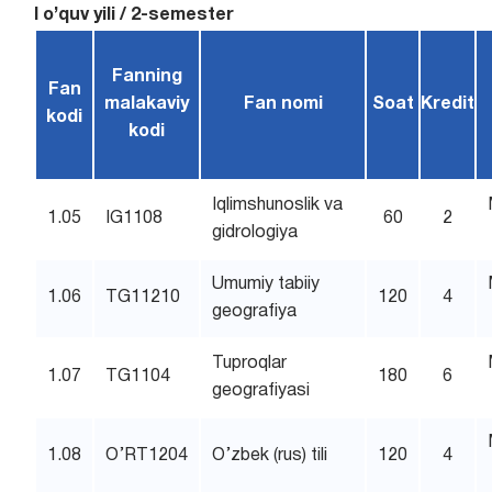
I o’quv yili / 2-semester
Fanning
Fan
malakaviy
Fan nomi
Soat
Kredit
kodi
kodi
Iqlimshunoslik va
1.05
IG1108
60
2
gidrologiya
Umumiy tabiiy
1.06
TG11210
120
4
geografiya
Tuproqlar
1.07
TG1104
180
6
geografiyasi
1.08
O’RT1204
O’zbek (rus) tili
120
4