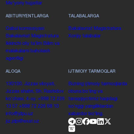
Me'yoriy hujjatlar
ABITURIYENTLARGA
TALABALARGA
Qabul komissiyasi
Bakalavriat
Magistratura
Bakalavriat
Magistratura
Xorijiy talabalar
Ikkinchi oliy taʼlim
Bilim va
malakalarni baholash
agentligi
ALOQA
IJTIMOIY TARMOQLAR
130100. Jizzax viloyati,
Bizning ijtimoiy tarmoqlarda
Jizzax shahri, Sh. Rashidov
obuna boʻling va
koʻchasi, 4-uy.
+998 72 226
taraqqiyotimiz haqidagi
13 57
+998 72 226 68 10
soʻnggi yangiliklardan
info@jdpu.uz
xabardor boʻling.
jiz.jdpi@exat.uz