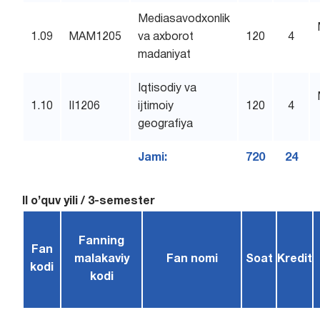
Mediasavodxonlik
1.09
MAM1205
va axborot
120
4
madaniyat
Iqtisodiy va
1.10
II1206
ijtimoiy
120
4
geografiya
Jami:
720
24
II o’quv yili / 3-semester
Fanning
Fan
malakaviy
Fan nomi
Soat
Kredit
kodi
kodi