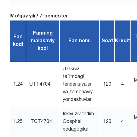
IV o’quv yili / 7-semester
Fanning
Fan
malakaviy
Fan nomi
Soat
Kredit
kodi
kodi
Uzliksiz
ta’limdagi
M
1.24
UTT4704
tendensiyalar
120
4
va zamonaviy
yondashuvlar
Inklyuziv ta’lim.
M
1.25
ITGT4704
Gospital
120
4
pedagogika