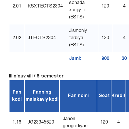
sohada
2.01
KSXTECTS2304
120
4
xorijiy til
(ESTS)
Jismoniy
2.02
JTECTS2304
tarbiya
120
4
(ESTS)
Jami:
900
30
III o’quv yili / 6-semester
Fan
Fanning
Fan nomi
Soat
Kredit
kodi
malakaviy kodi
Jahon
1.16
JG23345620
120
4
geografiyasi