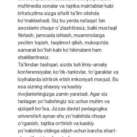
multimedia xonalar va tajriba maktablari kabi
infratuzilma sizga sifatli ta’lim olishda
ko‘maklashadi. Siz bu yerda nafaqat fan
asoslarini chuqur o‘zlashtirasiz, balki mustaqil
fikrlash, jamoada ishlash, muammolarga
yechim topish, taqdimot qilish, muloqotda
samarali bo‘lish kabi ko‘nikmalarni ham
shakllantirasiz.
Ta’limdan tashqari, sizda turli ilmiy-amaliy
konferensiyalar, ko‘rik-tanlovlar, to‘garaklar va
loyihalarda ishtirok etish imkoniyati mavjud. Bu
esa sizning shaxsiy va kasbiy
rivojlanishingizga zamin yaratadi. Agar siz
tanlagan yo‘nalishingiz siz uchun muhim va
qiziqarli bo‘lsa, Jizzax davlat pedagogika
universiteti aynan shu yo‘nalishda chuqur
o‘rganish, tajriba orttirish va kasbiy
yo‘nalishda oldinga siljish uchun barcha shart-