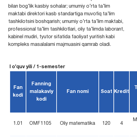
bilan bog‘lik kasbiy sohalar; umumiy o‘rta ta’lim
maktabi direktori kasb standartiga muvofiq ta’lim
tashkilotsini boshqarish; umumiy o‘rta ta’lim maktabi,
professional ta’lim tashkilotlari, oliy ta’limda laborant,
kabinel mudiri, tyutor sifatida faoliyat yuritish kabi
kompleks masalalarni majmuasini qamrab oladi.
I o’quv yili / 1-semester
Fanning
Fan
T
malakaviy
Fan nomi
Soat
Kredit
kodi
kodi
M
1.01
OMF1105
Oliy matematika
120
4