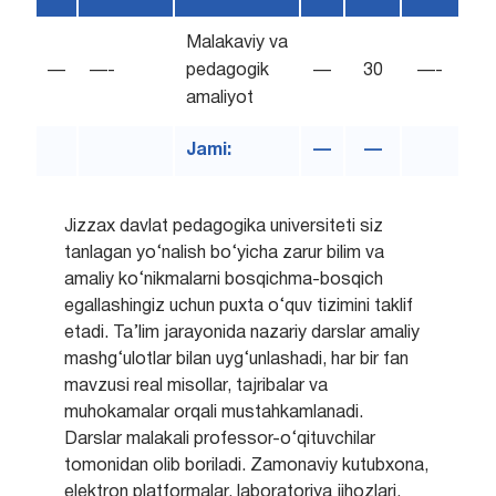
Malakaviy va
—
—-
pedagogik
—
30
—-
amaliyot
Jami:
—
—
Jizzax davlat pedagogika universiteti siz
tanlagan yo‘nalish bo‘yicha zarur bilim va
amaliy ko‘nikmalarni bosqichma-bosqich
egallashingiz uchun puxta o‘quv tizimini taklif
etadi. Ta’lim jarayonida nazariy darslar amaliy
mashg‘ulotlar bilan uyg‘unlashadi, har bir fan
mavzusi real misollar, tajribalar va
muhokamalar orqali mustahkamlanadi.
Darslar malakali professor-o‘qituvchilar
tomonidan olib boriladi. Zamonaviy kutubxona,
elektron platformalar, laboratoriya jihozlari,