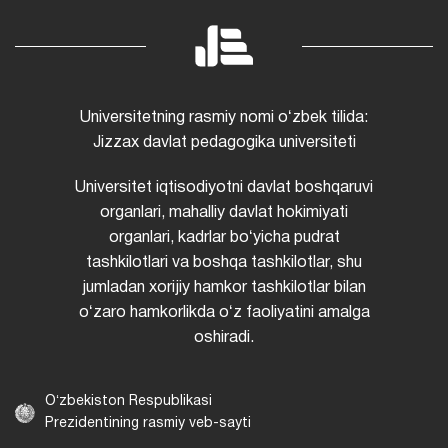
Universitetning rasmiy nomi oʻzbek tilida:
Jizzax davlat pedagogika universiteti
Universitet iqtisodiyotni davlat boshqaruvi
organlari, mahalliy davlat hokimiyati
organlari, kadrlar boʻyicha pudrat
tashkilotlari va boshqa tashkilotlar, shu
jumladan xorijiy hamkor tashkilotlar bilan
oʻzaro hamkorlikda oʻz faoliyatini amalga
oshiradi.
Oʻzbekiston Respublikasi
Prezidentining rasmiy veb-sayti