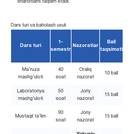
sharoitlarni taqdim etadi.
Dars turi va baholash usuli
1-
Ball
Dars turi
Nazoratlar
semestr
taqsimoti
Ma’ruza
40
Oraliq
10 ball
mashg’uloti
soat
nazorat
Laboratoriya
50
Joriy
15 ball
mashg’uloti
soat
nazorat
90
Joriy
Mustaqil ta’lim
15 ball
soat
nazorat