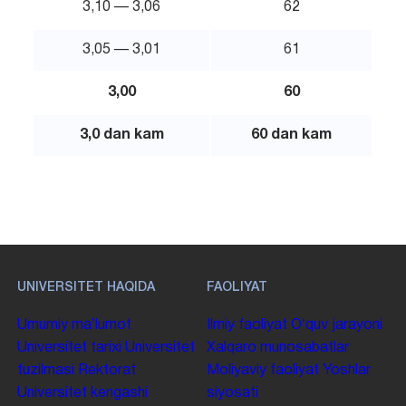
3,10 — 3,06
62
3,05 — 3,01
61
3,00
60
3,0 dan kam
60 dan kam
UNIVERSITET HAQIDA
FAOLIYAT
Umumiy maʼlumot
Ilmiy faoliyat
Oʻquv jarayoni
Universitet tarixi
Universitet
Xalqaro munosabatlar
tuzilmasi
Rektorat
Moliyaviy faoliyat
Yoshlar
Universitet kengashi
siyosati