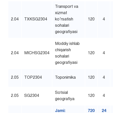
Transport va
xizmat
2.04
TXKSG2304
ko’rsatish
120
4
sohalari
geografiyasi
Moddiy ishlab
chiqarish
2.04
MICHSG2304
120
4
sohalari
geografiyasi
2.05
TOP2304
Toponimika
120
4
Sotsial
2.05
SG2304
120
4
geografiya
Jami:
720
24