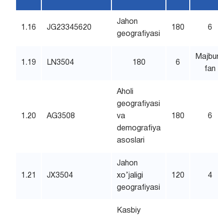
Jahon
1.16
JG23345620
180
6
geografiyasi
Majbur
1.19
LN3504
180
6
fan
Aholi
geografiyasi
1.20
AG3508
va
180
6
demografiya
asoslari
Jahon
1.21
JX3504
xo’jaligi
120
4
geografiyasi
Kasbiy