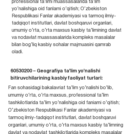
professional ta’limi muassasalarida ta’lim
yo’nalishiga oid fanlarni o‘qitish; O‘zbekiston
Respublikasi Fanlar akademiyasi va tarmoq ilmiy-
tadqiqot institutlari, davlat boshqaruvi organlari,
umumiy o‘rta, o‘rta maxsus kasbiy ta’limining davlat
va nodavlat muassasalarida kompleks masalalar
bilan bog’liq kasbiy sohalar majmuasini qamrab
oladi.
60530200 – Geografiya ta’lim yo‘nalishi
bitiruvchilarining kasbiy faoliyat turlari:
Fan sohasidagi bakalavriat ta’lim yo’nalishi bo‘lib,
umumiy o‘rta, o‘rta maxsus, professional ta’lim
tashkilotlarida ta’lim yo‘nalishiga oid faniami o‘qitish;
O‘zbekiston Respublikasi Fanlar akademiyasi va
tarmoq ilmiy-tadqiqot institutlari, davlat boshqaruvi
organlari, umumiy o‘rta, o‘rta maxsus kasbiy ta’limning
davlat va nodavlat tashkilotlarida kompleks masalalar