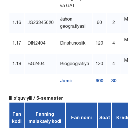
va GAT
Jahon
M
1.16
JG23345620
60
2
geografiyasi
M
1.17
DIN2404
Dinshunoslik
120
4
M
1.18
BG2404
Biogeografiya
120
4
Jami:
900
30
III o’quv yili / 5-semester
Fan
Fanning
Fan nomi
Soat
Kredi
kodi
malakaviy kodi