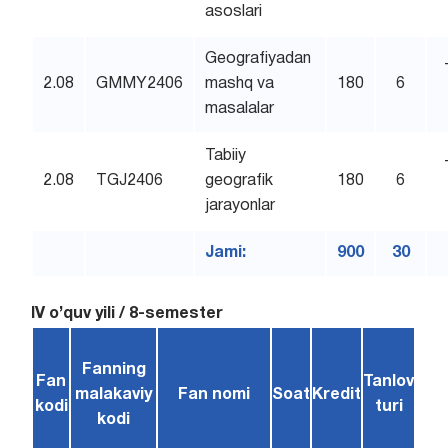
asoslari
Geografiyadan
2.08
GMMY2406
mashq va
180
6
masalalar
Tabiiy
2.08
TGJ2406
geografik
180
6
jarayonlar
Jami:
900
30
IV o’quv yili / 8-semester
Fanning
Fan
Tanlov
malakaviy
Fan nomi
Soat
Kredit
kodi
turi
kodi