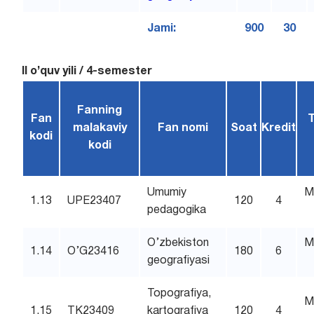
Jami:
900
30
II o’quv yili / 4-semester
Fanning
Fan
T
malakaviy
Fan nomi
Soat
Kredit
kodi
kodi
Umumiy
M
1.13
UPE23407
120
4
pedagogika
O’zbekiston
M
1.14
O’G23416
180
6
geografiyasi
Topografiya,
M
1.15
TK23409
kartografiya
120
4