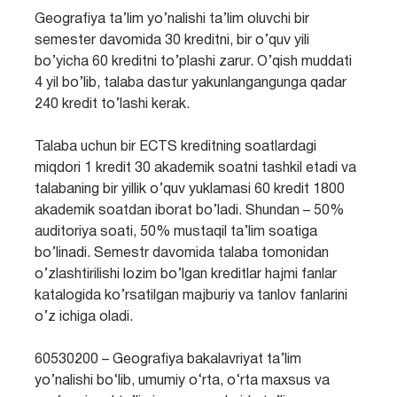
Geografiya ta’lim yo’nalishi ta’lim oluvchi bir
semester davomida 30 kreditni, bir o’quv yili
bo’yicha 60 kreditni to’plashi zarur. O’qish muddati
4 yil bo’lib, talaba dastur yakunlangangunga qadar
240 kredit to’lashi kerak.
Talaba uchun bir ECTS kreditning soatlardagi
miqdori 1 kredit 30 akademik soatni tashkil etadi va
talabaning bir yillik o’quv yuklamasi 60 kredit 1800
akademik soatdan iborat bo’ladi. Shundan – 50%
auditoriya soati, 50% mustaqil ta’lim soatiga
bo’linadi. Semestr davomida talaba tomonidan
o’zlashtirilishi lozim bo’lgan kreditlar hajmi fanlar
katalogida ko’rsatilgan majburiy va tanlov fanlarini
o’z ichiga oladi.
60530200 – Geografiya bakalavriyat ta’lim
yo’nalishi bo‘lib, umumiy o‘rta, o‘rta maxsus va