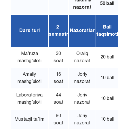
Yakuniy
50 ball
nazorat
2-
Ball
Dars turi
Nazoratlar
semestr
taqsimoti
Ma’ruza
30
Oraliq
20 ball
mashg’uloti
soat
nazorat
Amaliy
16
Joriy
10 ball
mashg’uloti
soat
nazorat
Laboratoriya
44
Joriy
10 ball
mashg’uloti
soat
nazorat
90
Joriy
Mustaqil ta’lim
10 ball
soat
nazorat