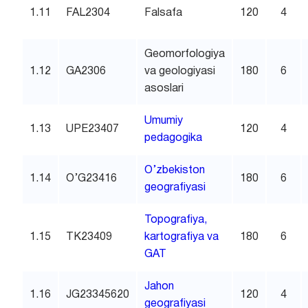
1.11
FAL2304
Falsafa
120
4
Geomorfologiya
1.12
GA2306
va geologiyasi
180
6
asoslari
Umumiy
1.13
UPE23407
120
4
pedagogika
O’zbekiston
1.14
O’G23416
180
6
geografiyasi
Topografiya,
1.15
TK23409
kartografiya va
180
6
GAT
Jahon
1.16
JG23345620
120
4
geografiyasi