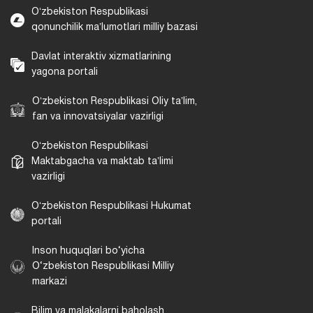
Oʻzbekiston Respublikasi
qonunchilik maʼlumotlari milliy bazasi
Davlat interaktiv xizmatlarining
yagona portali
Oʻzbekiston Respublikasi Oliy taʼlim,
fan va innovatsiyalar vazirligi
Oʻzbekiston Respublikasi
Maktabgacha va maktab taʼlimi
vazirligi
Oʻzbekiston Respublikasi Hukumat
portali
Inson huquqlari bo‘yicha
O‘zbekiston Respublikasi Milliy
markazi
Bilim va malakalarni baholash