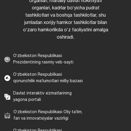
organlari, mahalliy davlat hokimiyati
organlari, kadrlar boʻyicha pudrat
tashkilotlari va boshqa tashkilotlar, shu
jumladan xorijiy hamkor tashkilotlar bilan
oʻzaro hamkorlikda oʻz faoliyatini amalga
oshiradi.
Oʻzbekiston Respublikasi
Prezidentining rasmiy veb-sayti
Oʻzbekiston Respublikasi
qonunchilik maʼlumotlari milliy bazasi
Davlat interaktiv xizmatlarining
yagona portali
Oʻzbekiston Respublikasi Oliy taʼlim,
fan va innovatsiyalar vazirligi
Oʻzbekiston Respublikasi