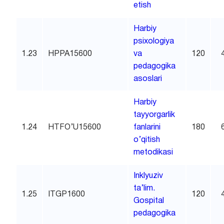
etish
Harbiy
psixologiya
1.23
HPPA15600
va
120
pedagogika
asoslari
Harbiy
tayyorgarlik
1.24
HTFO’U15600
fanlarini
180
o’qitish
metodikasi
Inklyuziv
ta’lim.
1.25
ITGP1600
120
Gospital
pedagogika