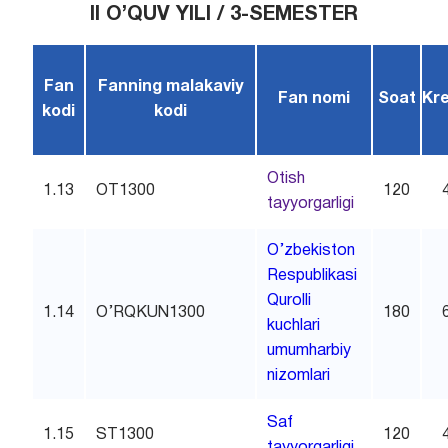
II O’QUV YILI / 3-SEMESTER
Fan
Fanning malakaviy
Fan nomi
Soat
Kre
kodi
kodi
Otish
1.13
OT1300
120
tayyorgarligi
O’zbekiston
Respublikasi
Qurolli
1.14
O’RQKUN1300
180
kuchlari
umumharbiy
nizomlari
Saf
1.15
ST1300
120
tayyorgarligi