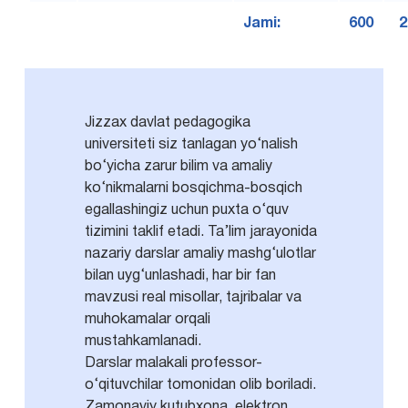
Jami:
600
2
Jizzax davlat pedagogika
universiteti siz tanlagan yo‘nalish
bo‘yicha zarur bilim va amaliy
ko‘nikmalarni bosqichma-bosqich
egallashingiz uchun puxta o‘quv
tizimini taklif etadi. Ta’lim jarayonida
nazariy darslar amaliy mashg‘ulotlar
bilan uyg‘unlashadi, har bir fan
mavzusi real misollar, tajribalar va
muhokamalar orqali
mustahkamlanadi.
Darslar malakali professor-
o‘qituvchilar tomonidan olib boriladi.
Zamonaviy kutubxona, elektron