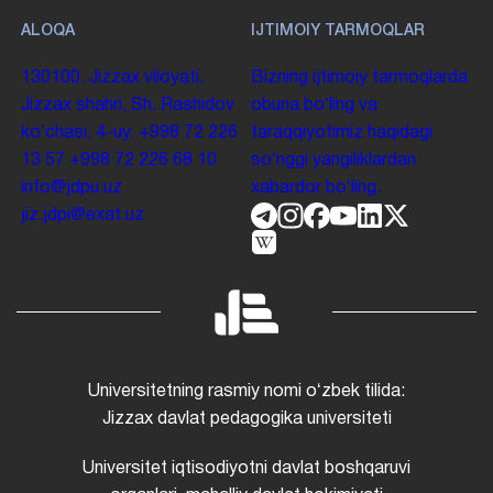
ALOQA
IJTIMOIY TARMOQLAR
130100. Jizzax viloyati,
Bizning ijtimoiy tarmoqlarda
Jizzax shahri, Sh. Rashidov
obuna boʻling va
koʻchasi, 4-uy.
+998 72 226
taraqqiyotimiz haqidagi
13 57
+998 72 226 68 10
soʻnggi yangiliklardan
info@jdpu.uz
xabardor boʻling.
jiz.jdpi@exat.uz
Universitetning rasmiy nomi oʻzbek tilida:
Jizzax davlat pedagogika universiteti
Universitet iqtisodiyotni davlat boshqaruvi