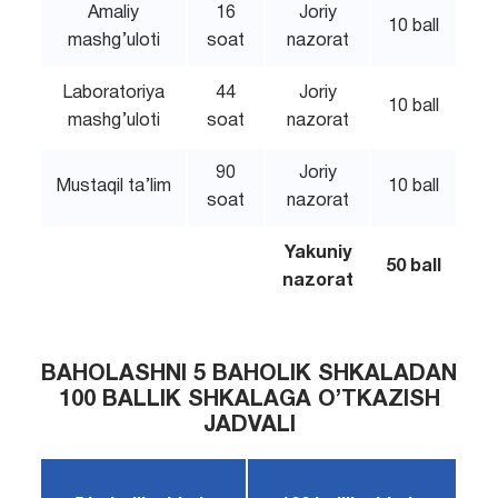
Amaliy
16
Joriy
10 ball
mashg’uloti
soat
nazorat
Laboratoriya
44
Joriy
10 ball
mashg’uloti
soat
nazorat
90
Joriy
Mustaqil ta’lim
10 ball
soat
nazorat
Yakuniy
50 ball
nazorat
BAHOLASHNI 5 BAHOLIK SHKALADAN
100 BALLIK SHKALAGA O’TKAZISH
JADVALI