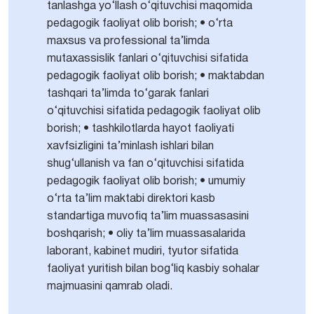
tanlashga yo‘llash o‘qituvchisi maqomida
pedagogik faoliyat olib borish; • o‘rta
maxsus va professional ta’limda
mutaxassislik fanlari o‘qituvchisi sifatida
pedagogik faoliyat olib borish; • maktabdan
tashqari ta’limda to‘garak fanlari
o‘qituvchisi sifatida pedagogik faoliyat olib
borish; • tashkilotlarda hayot faoliyati
xavfsizligini ta’minlash ishlari bilan
shug‘ullanish va fan o‘qituvchisi sifatida
pedagogik faoliyat olib borish; • umumiy
o‘rta ta’lim maktabi direktori kasb
standartiga muvofiq ta’lim muassasasini
boshqarish; • oliy ta’lim muassasalarida
laborant, kabinet mudiri, tyutor sifatida
faoliyat yuritish bilan bog‘liq kasbiy sohalar
majmuasini qamrab oladi.