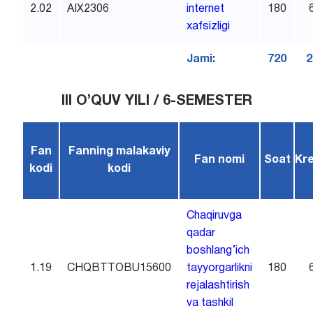
2.02
AIX2306
internet
180
xafsizligi
Jami:
720
2
III O’QUV YILI / 6-SEMESTER
Fan
Fanning malakaviy
Fan nomi
Soat
Kre
kodi
kodi
Chaqiruvga
qadar
boshlang’ich
1.19
CHQBTTOBU15600
tayyorgarlikni
180
rejalashtirish
va tashkil