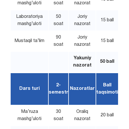
mashg’uloti
soat
nazorat
Laboratoriya
50
Joriy
15 ball
mashg’uloti
soat
nazorat
90
Joriy
Mustaqil ta’lim
15 ball
soat
nazorat
Yakuniy
50 ball
nazorat
2-
Ball
Dars turi
Nazoratlar
semestr
taqsimoti
Ma’ruza
30
Oraliq
20 ball
mashg’uloti
soat
nazorat