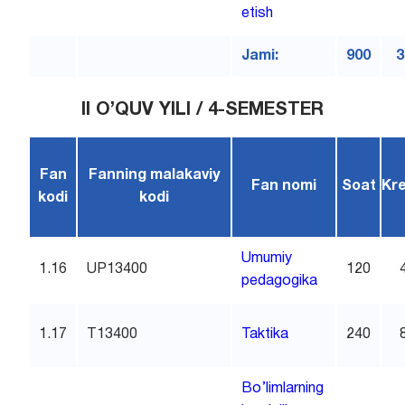
etish
Jami:
900
3
II O’QUV YILI / 4-SEMESTER
Fan
Fanning malakaviy
Fan nomi
Soat
Kre
kodi
kodi
Umumiy
1.16
UP13400
120
pedagogika
1.17
T13400
Taktika
240
Bo’limlarning