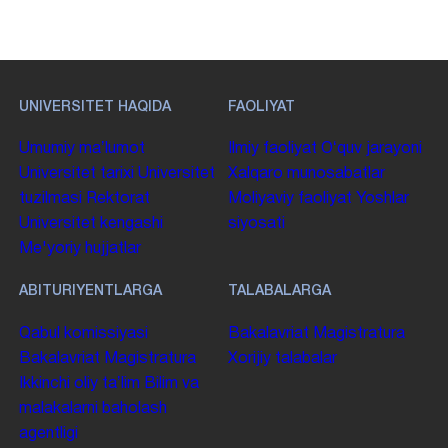
UNIVERSITET HAQIDA
FAOLIYAT
Umumiy maʼlumot
Ilmiy faoliyat
Oʻquv jarayoni
Universitet tarixi
Universitet
Xalqaro munosabatlar
tuzilmasi
Rektorat
Moliyaviy faoliyat
Yoshlar
Universitet kengashi
siyosati
Me'yoriy hujjatlar
ABITURIYENTLARGA
TALABALARGA
Qabul komissiyasi
Bakalavriat
Magistratura
Bakalavriat
Magistratura
Xorijiy talabalar
Ikkinchi oliy taʼlim
Bilim va
malakalarni baholash
agentligi