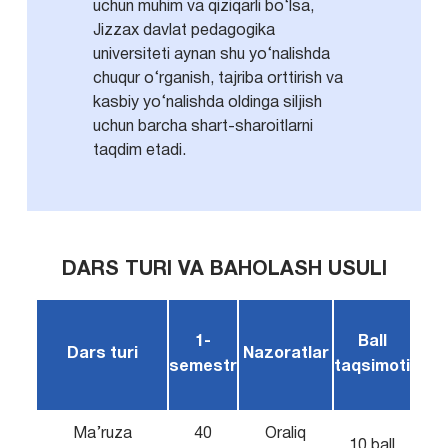
uchun muhim va qiziqarli bo‘lsa,
Jizzax davlat pedagogika
universiteti aynan shu yo‘nalishda
chuqur o‘rganish, tajriba orttirish va
kasbiy yo‘nalishda oldinga siljish
uchun barcha shart-sharoitlarni
taqdim etadi.
DARS TURI VA BAHOLASH USULI
1-
Ball
Dars turi
Nazoratlar
semestr
taqsimoti
Ma’ruza
40
Oraliq
10 ball