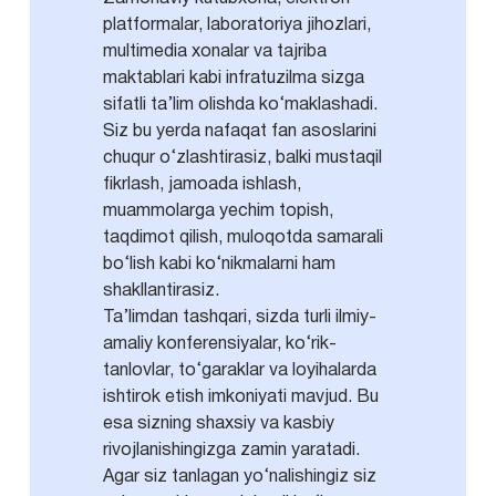
platformalar, laboratoriya jihozlari,
multimedia xonalar va tajriba
maktablari kabi infratuzilma sizga
sifatli ta’lim olishda ko‘maklashadi.
Siz bu yerda nafaqat fan asoslarini
chuqur o‘zlashtirasiz, balki mustaqil
fikrlash, jamoada ishlash,
muammolarga yechim topish,
taqdimot qilish, muloqotda samarali
bo‘lish kabi ko‘nikmalarni ham
shakllantirasiz.
Ta’limdan tashqari, sizda turli ilmiy-
amaliy konferensiyalar, ko‘rik-
tanlovlar, to‘garaklar va loyihalarda
ishtirok etish imkoniyati mavjud. Bu
esa sizning shaxsiy va kasbiy
rivojlanishingizga zamin yaratadi.
Agar siz tanlagan yo‘nalishingiz siz