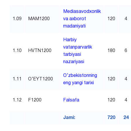
Mediasavodxonlik
1.09
MAM1200
va axborot
120
4
madaniyati
Harbiy
vatanparvarlik
1.10
HVTN1200
180
6
tarbiyasi
nazariyasi
O‘zbekistonning
1.11
O’EYT1200
120
4
eng yangi tarixi
1.12
F1200
Falsafa
120
4
Jami:
720
24