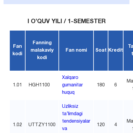
I O’QUV YILI / 1-SEMESTER
Fanning
Fan
Ta
malakaviy
Fan nomi
Soat
Kredit
kodi
kodi
Xalqaro
Ma
1.01
HGH1100
gumanitar
180
6
huquq
Uzliksiz
ta’limdagi
tendensiyalar
Ma
1.02
UTTZY1100
120
4
va