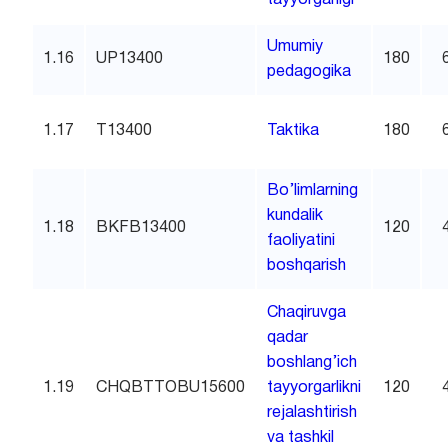
Umumiy
1.16
UP13400
180
pedagogika
1.17
T13400
Taktika
180
Bo’limlarning
kundalik
1.18
BKFB13400
120
faoliyatini
boshqarish
Chaqiruvga
qadar
boshlang’ich
1.19
CHQBTTOBU15600
tayyorgarlikni
120
rejalashtirish
va tashkil