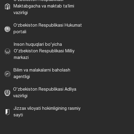
Maktabgacha va maktab taʼlimi
vazirligi
Oʻzbekiston Respublikasi Hukumat
portali
Inson huquqlari bo‘yicha
O‘zbekiston Respublikasi Milliy
markazi
Bilim va malakalarni baholash
agentligi
O‘zbekiston Respublikasi Adliya
vazirligi
Jizzax viloyati hokimligining rasmiy
sayti