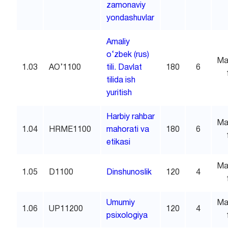
zamonaviy
yondashuvlar
Amaliy
o‘zbek (rus)
Ma
1.03
AO’1100
tili. Davlat
180
6
tilida ish
yuritish
Harbiy rahbar
Ma
1.04
HRME1100
mahorati va
180
6
etikasi
Ma
1.05
D1100
Dinshunoslik
120
4
Umumiy
Ma
1.06
UP11200
120
4
psixologiya