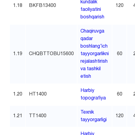
kundalik
1.18
BKFB13400
120
faoliyatini
boshqarish
Chaqiruvga
qadar
boshlang’ich
1.19
CHQBTTOBU15600
tayyorgarlikni
60
rejalashtirish
va tashkil
etish
Harbiy
1.20
HT1400
60
topografiya
Texnik
1.21
TT1400
120
tayyorgarligi
Harbiy