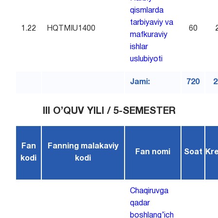
qismlarda
tarbiyaviy va
1.22
HQTMIU1400
60
mafkuraviy
ishlar
uslubiyoti
Jami:
720
2
III O’QUV YILI / 5-SEMESTER
Fan
Fanning malakaviy
Fan nomi
Soat
Kre
kodi
kodi
Chaqiruvga
qadar
boshlang’ich