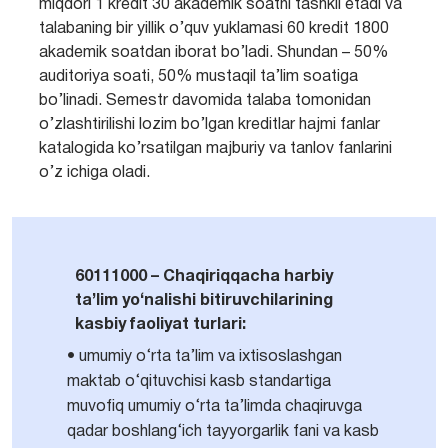
miqdori 1 kredit 30 akademik soatni tashkil etadi va
talabaning bir yillik o’quv yuklamasi 60 kredit 1800
akademik soatdan iborat bo’ladi. Shundan – 50%
auditoriya soati, 50% mustaqil ta’lim soatiga
bo’linadi. Semestr davomida talaba tomonidan
o’zlashtirilishi lozim bo’lgan kreditlar hajmi fanlar
katalogida ko’rsatilgan majburiy va tanlov fanlarini
o’z ichiga oladi.
60111000 – Chaqiriqqacha harbiy
ta’lim yo‘nalishi bitiruvchilarining
kasbiy faoliyat turlari:
• umumiy o‘rta ta’lim va ixtisoslashgan
maktab o‘qituvchisi kasb standartiga
muvofiq umumiy o‘rta ta’limda chaqiruvga
qadar boshlang‘ich tayyorgarlik fani va kasb