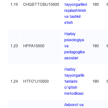
1.19
CHQBTTOBU15600
tayyorgarlikni
180
rejalashtirish
va tashkil
etish
Harbiy
psixologiya
1.23
HPPA15600
va
180
pedagogika
asoslari
Harbiy
tayyorgarlik
1.24
HTFO’U15600
fanlarini
180
o’qitish
metodikasi
Axborot va