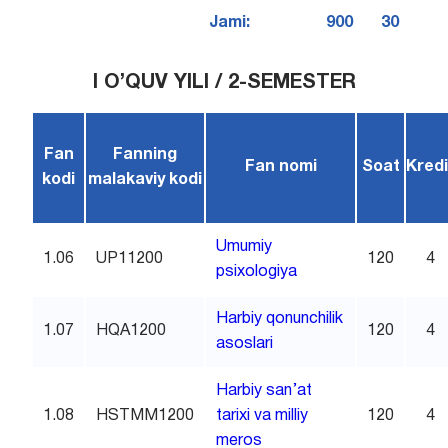
Jami:
900
30
I O’QUV YILI / 2-SEMESTER
Fan
Fanning
Fan nomi
Soat
Kredi
kodi
malakaviy kodi
Umumiy
1.06
UP11200
120
4
psixologiya
Harbiy qonunchilik
1.07
HQA1200
120
4
asoslari
Harbiy san’at
1.08
HSTMM1200
tarixi va milliy
120
4
meros