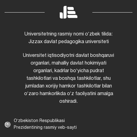
Universitetning rasmiy nomi oʻzbek tilida:
Jizzax davlat pedagogika universiteti
Universitet iqtisodiyotni davlat boshqaruvi
organlari, mahalliy davlat hokimiyati
organlari, kadrlar boʻyicha pudrat
tashkilotlari va boshqa tashkilotlar, shu
jumladan xorijiy hamkor tashkilotlar bilan
oʻzaro hamkorlikda oʻz faoliyatini amalga
oshiradi.
Oʻzbekiston Respublikasi
Prezidentining rasmiy veb-sayti