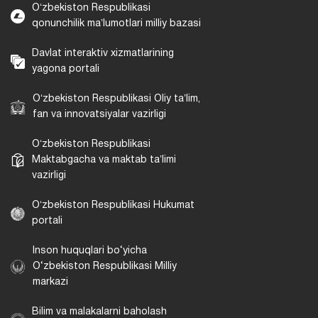
Oʻzbekiston Respublikasi
qonunchilik maʼlumotlari milliy bazasi
Davlat interaktiv xizmatlarining
yagona portali
Oʻzbekiston Respublikasi Oliy taʼlim,
fan va innovatsiyalar vazirligi
Oʻzbekiston Respublikasi
Maktabgacha va maktab taʼlimi
vazirligi
Oʻzbekiston Respublikasi Hukumat
portali
Inson huquqlari bo‘yicha
O‘zbekiston Respublikasi Milliy
markazi
Bilim va malakalarni baholash