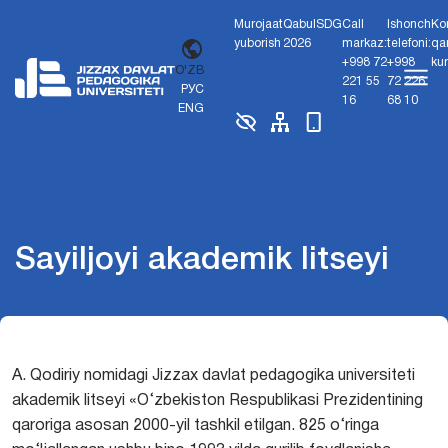
Murojaat
Qabul
SDG
Call
Ishonch
Ko
yuborish
2026
markaz:
telefoni:
qa
+998 72
+998
ku
O'ZB
221 55
72 226
РУС
16
68 10
ENG
Sayiljoyi akademik litseyi
A. Qodiriy nomidagi Jizzax davlat pedagogika universiteti
akademik litseyi «O‘zbekiston Respublikasi Prezidentining
qaroriga asosan 2000-yil tashkil etilgan. 825 o‘ringa