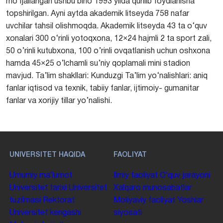
mo‘ljallangan ushbu bino 1993 yilda qurilib foydlanisha
topshirilgan. Ayni aytda akademik litseyda 758 nafar
uvchilar tahsil olishmoqda. Akademik litseyda 43 ta o‘quv
xonalari 300 o‘rinli yotoqxona, 12×24 hajmli 2 ta sport zali,
50 o’rinli kutubxona, 100 o’rinli ovqatlanish uchun oshxona
hamda 45×25 o’lchamli su’niy qoplamali mini stadion
mavjud. Ta’lim shakllari: Kunduzgi Ta’lim yo‘nalishlari: aniq
fanlar iqtisod va texnik, tabiiy fanlar, ijtimoiy- gumanitar
fanlar va xorijiy tillar yo’nalishi.
UNIVERSITET HAQIDA
FAOLIYAT
Umumiy maʼlumot
Ilmiy faoliyat
Oʻquv jarayoni
Universitet tarixi
Universitet
Xalqaro munosabatlar
tuzilmasi
Rektorat
Moliyaviy faoliyat
Yoshlar
Universitet kengashi
siyosati