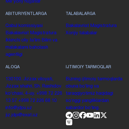
Me'yoriy hujjatlar
ABITURIYENTLARGA
TALABALARGA
Qabul komissiyasi
Bakalavriat
Magistratura
Bakalavriat
Magistratura
Xorijiy talabalar
Ikkinchi oliy taʼlim
Bilim va
malakalarni baholash
agentligi
ALOQA
IJTIMOIY TARMOQLAR
130100. Jizzax viloyati,
Bizning ijtimoiy tarmoqlarda
Jizzax shahri, Sh. Rashidov
obuna boʻling va
koʻchasi, 4-uy.
+998 72 226
taraqqiyotimiz haqidagi
13 57
+998 72 226 68 10
soʻnggi yangiliklardan
info@jdpu.uz
xabardor boʻling.
jiz.jdpi@exat.uz