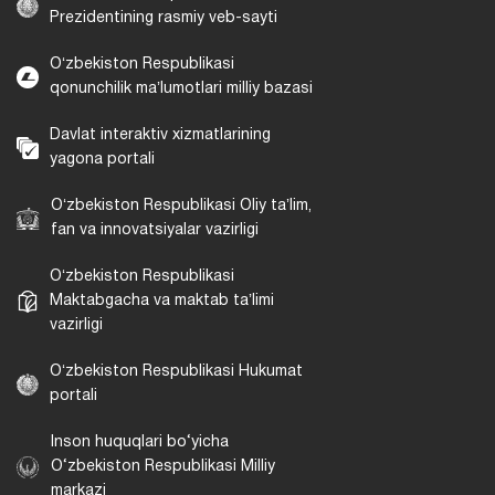
Prezidentining rasmiy veb-sayti
Oʻzbekiston Respublikasi
qonunchilik maʼlumotlari milliy bazasi
Davlat interaktiv xizmatlarining
yagona portali
Oʻzbekiston Respublikasi Oliy taʼlim,
fan va innovatsiyalar vazirligi
Oʻzbekiston Respublikasi
Maktabgacha va maktab taʼlimi
vazirligi
Oʻzbekiston Respublikasi Hukumat
portali
Inson huquqlari bo‘yicha
O‘zbekiston Respublikasi Milliy
markazi