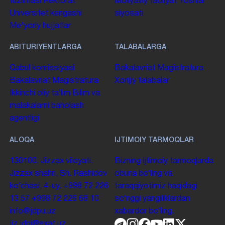
tuzilmasi
Rektorat
Moliyaviy faoliyat
Yoshlar
Universitet kengashi
siyosati
Me'yoriy hujjatlar
ABITURIYENTLARGA
TALABALARGA
Qabul komissiyasi
Bakalavriat
Magistratura
Bakalavriat
Magistratura
Xorijiy talabalar
Ikkinchi oliy taʼlim
Bilim va
malakalarni baholash
agentligi
ALOQA
IJTIMOIY TARMOQLAR
130100. Jizzax viloyati,
Bizning ijtimoiy tarmoqlarda
Jizzax shahri, Sh. Rashidov
obuna boʻling va
koʻchasi, 4-uy.
+998 72 226
taraqqiyotimiz haqidagi
13 57
+998 72 226 68 10
soʻnggi yangiliklardan
info@jdpu.uz
xabardor boʻling.
jiz.jdpi@exat.uz