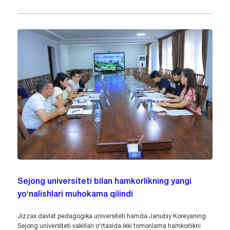
Sejong universiteti bilan hamkorlikning yangi
yo‘nalishlari muhokama qilindi
Jizzax davlat pedagogika universiteti hamda Janubiy Koreyaning
Sejong universiteti vakillari o‘rtasida ikki tomonlama hamkorlikni