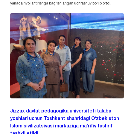
yanada rivojlantirishga bag‘ishlangan uchrashuv bo‘lib o‘tdi.
Jizzax davlat pedagogika universiteti talaba-
yoshlari uchun Toshkent shahridagi O‘zbekiston
Islom sivilizatsiyasi markaziga ma’rifiy tashrif
tashkil etildi.