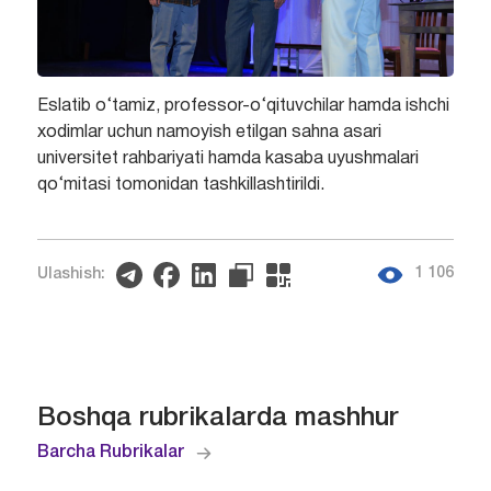
Eslatib o‘tamiz, professor-o‘qituvchilar hamda ishchi
xodimlar uchun namoyish etilgan sahna asari
universitet rahbariyati hamda kasaba uyushmalari
qo‘mitasi tomonidan tashkillashtirildi.
1 106
Ulashish:
Boshqa rubrikalarda mashhur
Barcha Rubrikalar