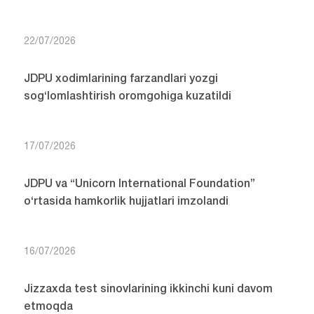
22/07/2026
JDPU xodimlarining farzandlari yozgi
sog‘lomlashtirish oromgohiga kuzatildi
17/07/2026
JDPU va “Unicorn International Foundation”
o‘rtasida hamkorlik hujjatlari imzolandi
16/07/2026
Jizzaxda test sinovlarining ikkinchi kuni davom
etmoqda