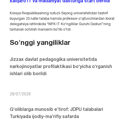
xalqaro IT va madaniyat dasturiga start berildi
Koreya Respublikasining nufuzli Sejong universitetidan tashrif
buyurgan 23 nafar talaba hamda professor-o‘qituvchilardan iborat
delegatsiya ishtirokida “WFK IT Ko‘ngillilar Guruhi Dasturi”ning
tantanali ochilish marosimi bo‘lib o‘tdi.
So'nggi yangiliklar
Jizzax davlat pedagogika universitetida
narkojinoyatlar profilaktikasi bo‘yicha o‘rganish
ishlari olib borildi
28/07/2026
G‘oliblarga munosib e’tirof: JDPU talabalari
Turkiyada ijodiy-ma’rifiy safarda