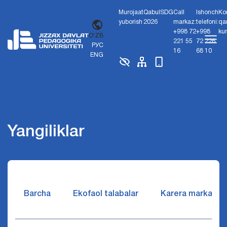
Murojaat
Qabul
SDG
Call
Ishonch
Ko
yuborish
2026
markaz:
telefoni:
qa
+998 72
+998
ku
O'ZB
221 55
72 226
РУС
16
68 10
ENG
Yangiliklar
Barcha
Ekofaol talabalar
Karera markazi