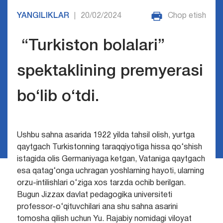
YANGILIKLAR
20/02/2024
Chop etish
|
“Turkiston bolalari”
spektaklining premyerasi
bo‘lib o‘tdi.
Ushbu sahna asarida 1922 yilda tahsil olish, yurtga
qaytgach Turkistonning taraqqiyotiga hissa qo‘shish
istagida olis Germaniyaga ketgan, Vataniga qaytgach
esa qatag‘onga uchragan yoshlarning hayoti, ularning
orzu-intilishlari o‘ziga xos tarzda ochib berilgan.
Bugun Jizzax davlat pedagogika universiteti
professor-o‘qituvchilari ana shu sahna asarini
tomosha qilish uchun Yu. Rajabiy nomidagi viloyat