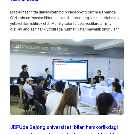
Mazkur tashrifda universitetning professor-o‘qituvchilari hamda
O‘zbekiston Yoshlar ittifoqi universitet boshlang‘ich tashkilotining
yetakchilari ishtirok etdi. Ma’rifiy safar talaba-yoshlarda milliy
o‘zlikni anglash, tarixiy xotiraga hurmat, vatanparvarlik tuyg‘ularini...
JDPUda Sejong universiteti bilan hamkorlikdagi