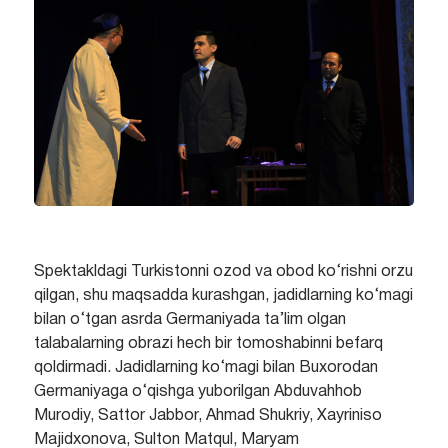
Spektakldagi Turkistonni ozod va obod ko‘rishni orzu
qilgan, shu maqsadda kurashgan, jadidlarning ko‘magi
bilan o‘tgan asrda Germaniyada ta’lim olgan
talabalarning obrazi hech bir tomoshabinni befarq
qoldirmadi. Jadidlarning ko‘magi bilan Buxorodan
Germaniyaga o‘qishga yuborilgan Abduvahhob
Murodiy, Sattor Jabbor, Ahmad Shukriy, Xayriniso
Majidxonova, Sulton Matqul, Maryam