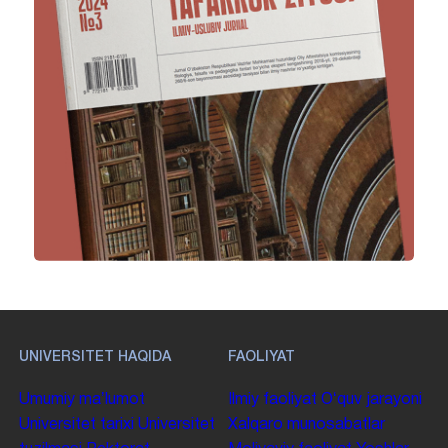
UNIVERSITET HAQIDA
FAOLIYAT
Umumiy maʼlumot
Ilmiy faoliyat
Oʻquv jarayoni
Universitet tarixi
Universitet
Xalqaro munosabatlar