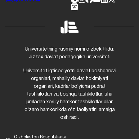
Universitetning rasmiy nomi oʻzbek tilida:
Jizzax davlat pedagogika universiteti
Universitet iqtisodiyotni davlat boshqaruvi
organlari, mahalliy davlat hokimiyati
organlari, kadrlar boʻyicha pudrat
tashkilotlari va boshqa tashkilotlar, shu
jumladan xorijiy hamkor tashkilotlar bilan
oʻzaro hamkorlikda oʻz faoliyatini amalga
oshiradi.
Oʻzbekiston Respublikasi