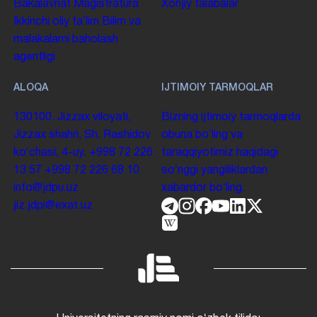
Bakalavriat
Magistratura
Xorijiy talabalar
Ikkinchi oliy taʼlim
Bilim va
malakalarni baholash
agentligi
ALOQA
IJTIMOIY TARMOQLAR
130100. Jizzax viloyati,
Bizning ijtimoiy tarmoqlarda
Jizzax shahri, Sh. Rashidov
obuna boʻling va
koʻchasi, 4-uy.
+998 72 226
taraqqiyotimiz haqidagi
13 57
+998 72 226 68 10
soʻnggi yangiliklardan
info@jdpu.uz
xabardor boʻling.
jiz.jdpi@exat.uz