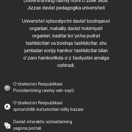
Universitetning rasmiy nomi oʻzbek tilida:
Jizzax davlat pedagogika universiteti
Universitet iqtisodiyotni davlat boshqaruvi
organlari, mahalliy davlat hokimiyati
organlari, kadrlar boʻyicha pudrat
tashkilotlari va boshqa tashkilotlar, shu
jumladan xorijiy hamkor tashkilotlar bilan
oʻzaro hamkorlikda oʻz faoliyatini amalga
oshiradi.
Oʻzbekiston Respublikasi
Prezidentining rasmiy veb-sayti
Oʻzbekiston Respublikasi
qonunchilik maʼlumotlari milliy bazasi
Davlat interaktiv xizmatlarining
yagona portali