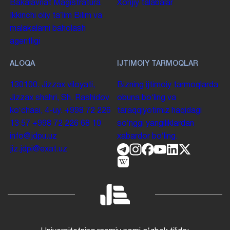
Bakalavriat
Magistratura
Xorijiy talabalar
Ikkinchi oliy taʼlim
Bilim va
malakalarni baholash
agentligi
ALOQA
IJTIMOIY TARMOQLAR
130100. Jizzax viloyati,
Bizning ijtimoiy tarmoqlarda
Jizzax shahri, Sh. Rashidov
obuna boʻling va
koʻchasi, 4-uy.
+998 72 226
taraqqiyotimiz haqidagi
13 57
+998 72 226 68 10
soʻnggi yangiliklardan
info@jdpu.uz
xabardor boʻling.
jiz.jdpi@exat.uz