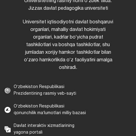
Universitetning rasmiy nomi oʻzbek tilida:
Jizzax davlat pedagogika universiteti
Universitet iqtisodiyotni davlat boshqaruvi
organlari, mahalliy davlat hokimiyati
organlari, kadrlar boʻyicha pudrat
tashkilotlari va boshqa tashkilotlar, shu
jumladan xorijiy hamkor tashkilotlar bilan
oʻzaro hamkorlikda oʻz faoliyatini amalga
oshiradi.
Oʻzbekiston Respublikasi
Prezidentining rasmiy veb-sayti
Oʻzbekiston Respublikasi
qonunchilik maʼlumotlari milliy bazasi
Davlat interaktiv xizmatlarining
yagona portali