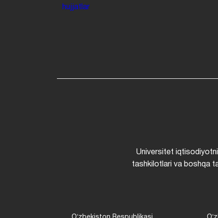
hujjatlar
Universitet iqtisodiyotn
tashkilotlari va boshqa ta
Oʻzbekiston Respublikasi
Oʻz