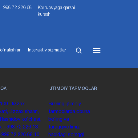
i: +998 72 226 68
Korrupsiyaga qarshi
kurash
o‘nalishlar
Interaktiv xizmatlar
OQA
IJTIMOIY TARMOQLAR
100. Jizzax
Bizning ijtimoiy
yati, Jizzax shahri,
tarmoqlarda obuna
 Rashidov koʻchasi,
boʻling va
y.
+998 72 226 13
taraqqiyotimiz
+998 72 226 68 10
haqidagi soʻnggi