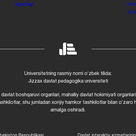
agentligi
inf
jiz
Universitetning rasmiy nomi oʻzbek tilida:
Jizzax davlat pedagogika universiteti
i davlat boshqaruvi organlari, mahalliy davlat hokimiyati organlari
shkilotlar, shu jumladan xorijiy hamkor tashkilotlar bilan oʻzaro 
amalga oshiradi.
bekiston Respublikasi
Davlat interaktiv xizmatlarini