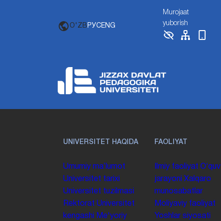
Murojaat
yuborish
O'ZB
РУС
ENG
UNIVERSITET HAQIDA
FAOLIYAT
Umumiy maʼlumot
Ilmiy faoliyat
Oʻquv
Universitet tarixi
jarayoni
Xalqaro
Universitet tuzilmasi
munosabatlar
Rektorat
Universitet
Moliyaviy faoliyat
kengashi
Me'yoriy
Yoshlar siyosati