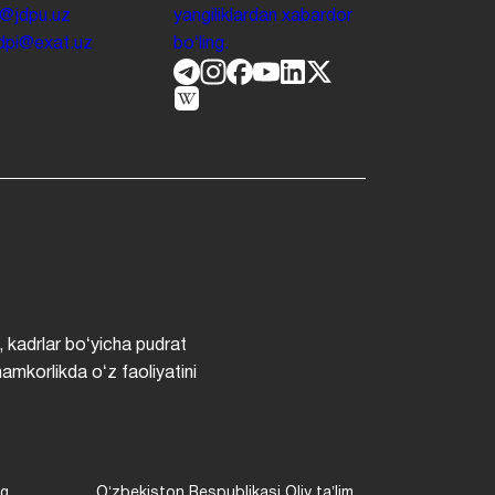
o@jdpu.uz
yangiliklardan xabardor
.jdpi@exat.uz
boʻling.
, kadrlar boʻyicha pudrat
hamkorlikda oʻz faoliyatini
ng
Oʻzbekiston Respublikasi Oliy taʼlim,