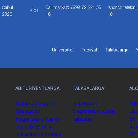
Qabul
Call markaz: +998 72 221 55
Ishonch telefon
SDG
2026
16
10
Universitet
Faoliyat
Talabalarga
Y
ABITURIYENTLARGA
TALABALARGA
AL
Qabul komissiyasi
Bakalavriat
130
Bakalavriat
Magistratura
Xorijiy
vilo
Magistratura
Ikkinchi
talabalar
Sh.
oliy taʼlim
Bilim va
4-u
malakalarni baholash
57