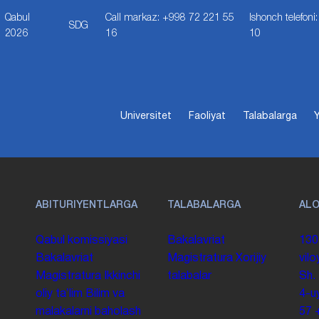
Qabul
Call markaz: +998 72 221 55
Ishonch telefon
SDG
2026
16
10
Universitet
Faoliyat
Talabalarga
Y
ABITURIYENTLARGA
TALABALARGA
AL
Qabul komissiyasi
Bakalavriat
130
Bakalavriat
Magistratura
Xorijiy
vilo
Magistratura
Ikkinchi
talabalar
Sh.
oliy taʼlim
Bilim va
4-u
malakalarni baholash
57