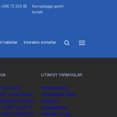
i: +998 72 226 68
Korrupsiyaga qarshi
kurash
o‘nalishlar
Interaktiv xizmatlar
OQA
IJTIMOIY TARMOQLAR
100. Jizzax
Bizning ijtimoiy
yati, Jizzax shahri,
tarmoqlarda obuna
 Rashidov koʻchasi,
boʻling va
y.
+998 72 226 13
taraqqiyotimiz
+998 72 226 68 10
haqidagi soʻnggi