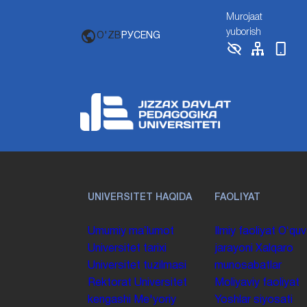
Murojaat
yuborish
O'ZB
РУС
ENG
UNIVERSITET HAQIDA
FAOLIYAT
Umumiy maʼlumot
Ilmiy faoliyat
Oʻquv
Universitet tarixi
jarayoni
Xalqaro
Universitet tuzilmasi
munosabatlar
Rektorat
Universitet
Moliyaviy faoliyat
kengashi
Me'yoriy
Yoshlar siyosati