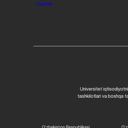
hujjatlar
Universitet iqtisodiyotn
tashkilotlari va boshqa ta
Oʻzbekiston Respublikasi
Oʻz