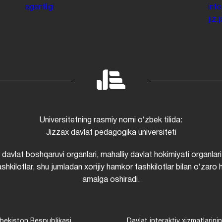
agentligi
inf
jiz
Universitetning rasmiy nomi oʻzbek tilida:
Jizzax davlat pedagogika universiteti
i davlat boshqaruvi organlari, mahalliy davlat hokimiyati organlari
shkilotlar, shu jumladan xorijiy hamkor tashkilotlar bilan oʻzaro 
amalga oshiradi.
bekiston Respublikasi
Davlat interaktiv xizmatlarini