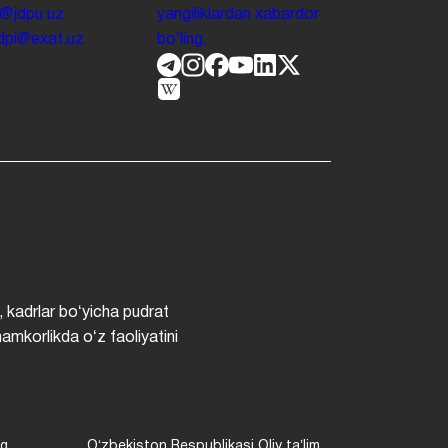
o@jdpu.uz
yangiliklardan xabardor
.jdpi@exat.uz
boʻling.
, kadrlar boʻyicha pudrat
hamkorlikda oʻz faoliyatini
ng
Oʻzbekiston Respublikasi Oliy taʼlim,