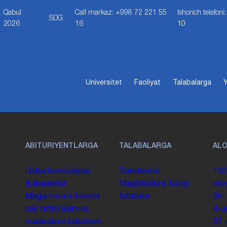
Qabul
Call markaz: +998 72 221 55
Ishonch telefon
SDG
2026
16
10
Universitet
Faoliyat
Talabalarga
Y
ABITURIYENTLARGA
TALABALARGA
AL
Qabul komissiyasi
Bakalavriat
130
Bakalavriat
Magistratura
Xorijiy
vilo
Magistratura
Ikkinchi
talabalar
Sh.
oliy taʼlim
Bilim va
4-u
malakalarni baholash
57