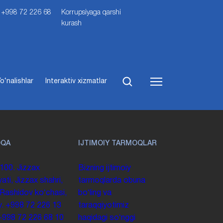
i: +998 72 226 68
Korrupsiyaga qarshi
kurash
o‘nalishlar
Interaktiv xizmatlar
OQA
IJTIMOIY TARMOQLAR
100. Jizzax
Bizning ijtimoiy
yati, Jizzax shahri,
tarmoqlarda obuna
 Rashidov koʻchasi,
boʻling va
y.
+998 72 226 13
taraqqiyotimiz
+998 72 226 68 10
haqidagi soʻnggi