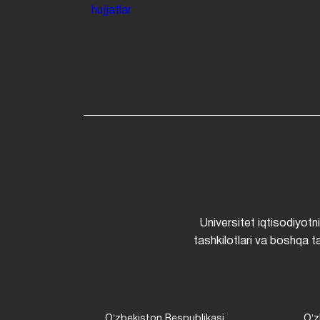
hujjatlar
Universitet iqtisodiyotn
tashkilotlari va boshqa ta
Oʻzbekiston Respublikasi
Oʻz