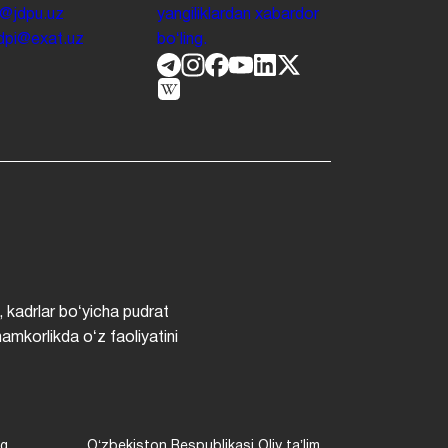
o@jdpu.uz
yangiliklardan xabardor
.jdpi@exat.uz
boʻling.
, kadrlar boʻyicha pudrat
hamkorlikda oʻz faoliyatini
ng
Oʻzbekiston Respublikasi Oliy taʼlim,