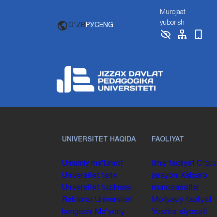
Murojaat
yuborish
O'ZB
РУС
ENG
UNIVERSITET HAQIDA
FAOLIYAT
Umumiy maʼlumot
Ilmiy faoliyat
Oʻquv
Universitet tarixi
jarayoni
Xalqaro
Universitet tuzilmasi
munosabatlar
Rektorat
Universitet
Moliyaviy faoliyat
kengashi
Me'yoriy
Yoshlar siyosati