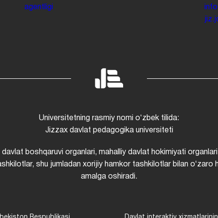
agentligi
inf
jiz
Universitetning rasmiy nomi oʻzbek tilida:
Jizzax davlat pedagogika universiteti
i davlat boshqaruvi organlari, mahalliy davlat hokimiyati organlari
shkilotlar, shu jumladan xorijiy hamkor tashkilotlar bilan oʻzaro 
amalga oshiradi.
bekiston Respublikasi
Davlat interaktiv xizmatlarini