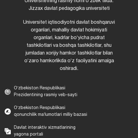
Universitetning rasmiy nomi oʻzbek tilida:
Jizzax davlat pedagogika universiteti
Universitet iqtisodiyotni davlat boshqaruvi
organlari, mahalliy davlat hokimiyati
organlari, kadrlar boʻyicha pudrat
tashkilotlari va boshqa tashkilotlar, shu
jumladan xorijiy hamkor tashkilotlar bilan
oʻzaro hamkorlikda oʻz faoliyatini amalga
oshiradi.
Oʻzbekiston Respublikasi
Prezidentining rasmiy veb-sayti
Oʻzbekiston Respublikasi
qonunchilik maʼlumotlari milliy bazasi
Davlat interaktiv xizmatlarining
yagona portali