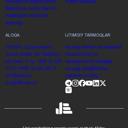
Bakalavriat
Magistratura
Xorijiy talabalar
Ikkinchi oliy taʼlim
Bilim va
malakalarni baholash
agentligi
ALOQA
IJTIMOIY TARMOQLAR
130100. Jizzax viloyati,
Bizning ijtimoiy tarmoqlarda
Jizzax shahri, Sh. Rashidov
obuna boʻling va
koʻchasi, 4-uy.
+998 72 226
taraqqiyotimiz haqidagi
13 57
+998 72 226 68 10
soʻnggi yangiliklardan
info@jdpu.uz
xabardor boʻling.
jiz.jdpi@exat.uz