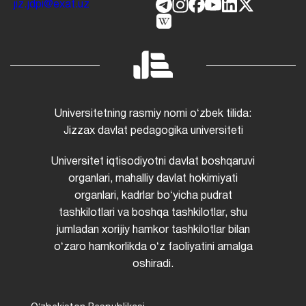
jiz.jdpi@exat.uz
Universitetning rasmiy nomi oʻzbek tilida:
Jizzax davlat pedagogika universiteti
Universitet iqtisodiyotni davlat boshqaruvi
organlari, mahalliy davlat hokimiyati
organlari, kadrlar boʻyicha pudrat
tashkilotlari va boshqa tashkilotlar, shu
jumladan xorijiy hamkor tashkilotlar bilan
oʻzaro hamkorlikda oʻz faoliyatini amalga
oshiradi.