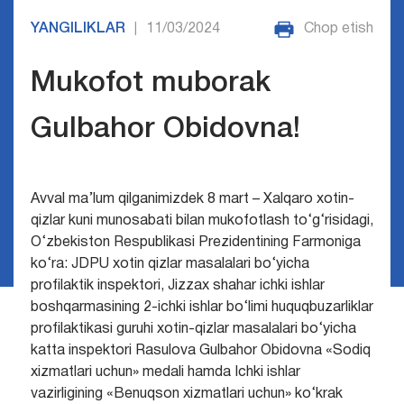
YANGILIKLAR
11/03/2024
Chop etish
|
Mukofot muborak
Gulbahor Obidovna!
Avval ma’lum qilganimizdek 8 mart – Xalqaro xotin-
qizlar kuni munosabati bilan mukofotlash to‘g‘risidagi,
O‘zbekiston Respublikasi Prezidentining Farmoniga
ko‘ra: JDPU xotin qizlar
masalalari bo‘yicha
profilaktik inspektori, Jizzax shahar ichki ishlar
boshqarmasining 2-ichki ishlar bo‘limi huquqbuzarliklar
profilaktikasi guruhi xotin-qizlar masalalari bo‘yicha
katta inspektori Rasulova Gulbahor Obidovna «Sodiq
xizmatlari uchun» medali hamda Ichki ishlar
vazirligining «Benuqson xizmatlari uchun» ko‘krak