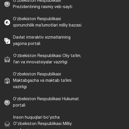
Oʻzbekiston Respublikasi
Prezidentining rasmiy veb-sayti
Oʻzbekiston Respublikasi
qonunchilik maʼlumotlari milliy bazasi
Davlat interaktiv xizmatlarining
yagona portali
Oʻzbekiston Respublikasi Oliy taʼlim,
fan va innovatsiyalar vazirligi
Oʻzbekiston Respublikasi
Maktabgacha va maktab taʼlimi
vazirligi
Oʻzbekiston Respublikasi Hukumat
portali
Inson huquqlari bo‘yicha
O‘zbekiston Respublikasi Milliy