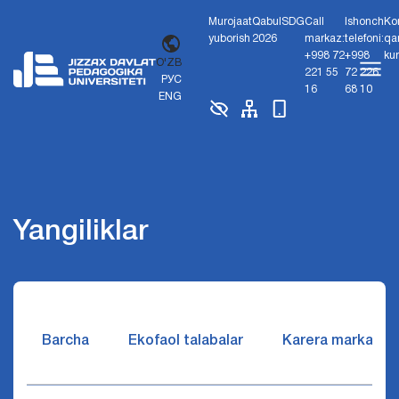
Murojaat
Qabul
SDG
Call
Ishonch
Ko
yuborish
2026
markaz:
telefoni:
qa
+998 72
+998
ku
O'ZB
221 55
72 226
РУС
16
68 10
ENG
Yangiliklar
Barcha
Ekofaol talabalar
Karera markazi