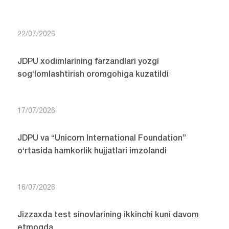
22/07/2026
JDPU xodimlarining farzandlari yozgi
sog‘lomlashtirish oromgohiga kuzatildi
17/07/2026
JDPU va “Unicorn International Foundation”
o‘rtasida hamkorlik hujjatlari imzolandi
16/07/2026
Jizzaxda test sinovlarining ikkinchi kuni davom
etmoqda