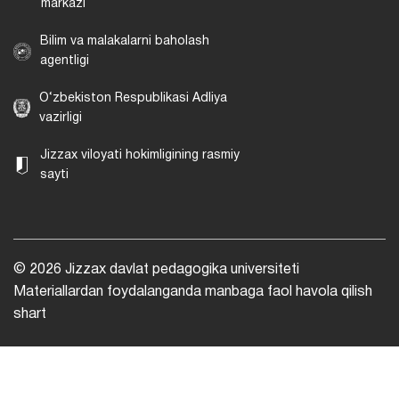
markazi
Bilim va malakalarni baholash
agentligi
O‘zbekiston Respublikasi Adliya
vazirligi
Jizzax viloyati hokimligining rasmiy
sayti
© 2026 Jizzax davlat pedagogika universiteti
Materiallardan foydalanganda manbaga faol havola qilish
shart