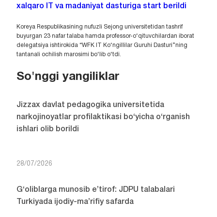
xalqaro IT va madaniyat dasturiga start berildi
Koreya Respublikasining nufuzli Sejong universitetidan tashrif
buyurgan 23 nafar talaba hamda professor-o‘qituvchilardan iborat
delegatsiya ishtirokida “WFK IT Ko‘ngillilar Guruhi Dasturi”ning
tantanali ochilish marosimi bo‘lib o‘tdi.
So'nggi yangiliklar
Jizzax davlat pedagogika universitetida
narkojinoyatlar profilaktikasi bo‘yicha o‘rganish
ishlari olib borildi
28/07/2026
G‘oliblarga munosib e’tirof: JDPU talabalari
Turkiyada ijodiy-ma’rifiy safarda