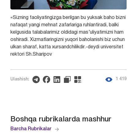
«Sizning faoliyatingizga berilgan bu yuksak baho bizni
nafaqat yangi mehnat zafarlariga ruhlantiradi, balki
kelgusida talabalarimiz oldidagi mas’uliyatimizni ham
oshiradi. Xizmatlaringizni yuqori baholanishi biz uchun
ulkan sharaf, katta xursandchilikdir.-deydi universitet
rektori Sh.Sharipov
1 419
Ulashish:
Boshqa rubrikalarda mashhur
Barcha Rubrikalar