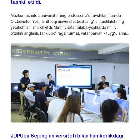
tashkil etildi.
Mazkur tashrifda universitetning professor-o‘qituvchilari hamda
O‘zbekiston Yoshlar ittifoqi universitet boshlang‘ich tashkilotining
yetakchilari ishtirok etdi. Ma’rifiy safar talaba-yoshlarda milliy
o‘zlikni anglash, tarixiy xotiraga hurmat, vatanparvarlik tuyg‘ularini...
JDPUda Sejong universiteti bilan hamkorlikdagi