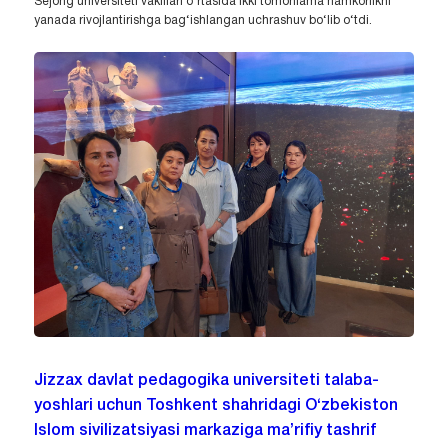
Sejong universiteti vakillari o‘rtasida ikki tomonlama hamkorlikni
yanada rivojlantirishga bag‘ishlangan uchrashuv bo‘lib o‘tdi.
Jizzax davlat pedagogika universiteti talaba-
yoshlari uchun Toshkent shahridagi O‘zbekiston
Islom sivilizatsiyasi markaziga ma’rifiy tashrif