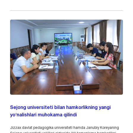
Sejong universiteti bilan hamkorlikning yangi
yo‘nalishlari muhokama qilindi
Jizzax davlat pedagogika universiteti hamda Janubiy Koreyaning