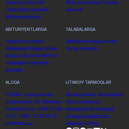
tuzilmasi
Rektorat
Moliyaviy faoliyat
Yoshlar
Universitet kengashi
siyosati
Me'yoriy hujjatlar
ABITURIYENTLARGA
TALABALARGA
Qabul komissiyasi
Bakalavriat
Magistratura
Bakalavriat
Magistratura
Xorijiy talabalar
Ikkinchi oliy taʼlim
Bilim va
malakalarni baholash
agentligi
ALOQA
IJTIMOIY TARMOQLAR
130100. Jizzax viloyati,
Bizning ijtimoiy tarmoqlarda
Jizzax shahri, Sh. Rashidov
obuna boʻling va
koʻchasi, 4-uy.
+998 72 226
taraqqiyotimiz haqidagi
13 57
+998 72 226 68 10
soʻnggi yangiliklardan
info@jdpu.uz
xabardor boʻling.