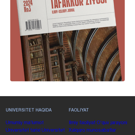
UNIVERSITET HAQIDA
FAOLIYAT
Umumiy maʼlumot
Ilmiy faoliyat
Oʻquv jarayoni
Universitet tarixi
Universitet
Xalqaro munosabatlar