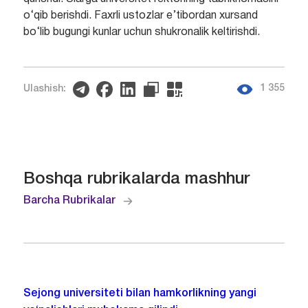
o‘qib berishdi. Faxrli ustozlar e’tibordan xursand
bo‘lib bugungi kunlar uchun shukronalik keltirishdi.
1 355
Ulashish:
Boshqa rubrikalarda mashhur
Barcha Rubrikalar
Sejong universiteti bilan hamkorlikning yangi