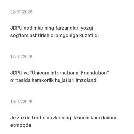
NOMDOR DAVLAT STIPENDIYALARIGA
NOMZODLARNI SARALASH JARAYONI DAVOM
ETMOQDA
23/07/2026
Davlat stipendiyalariga talabgor talabalar bilan
uchrashuv o‘tkazildi
22/07/2026
JDPU xodimlarining farzandlari yozgi
sog‘lomlashtirish oromgohiga kuzatildi
17/07/2026