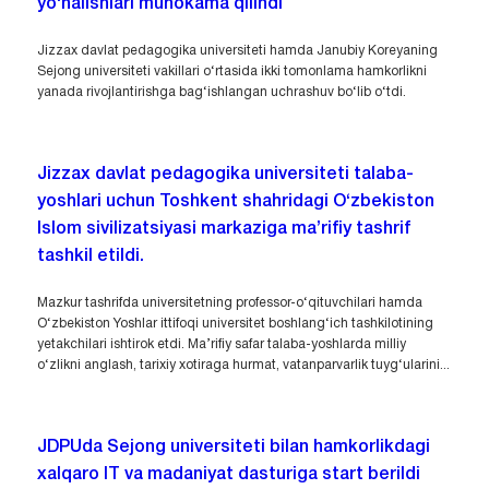
yo‘nalishlari muhokama qilindi
Jizzax davlat pedagogika universiteti hamda Janubiy Koreyaning
Sejong universiteti vakillari o‘rtasida ikki tomonlama hamkorlikni
yanada rivojlantirishga bag‘ishlangan uchrashuv bo‘lib o‘tdi.
Jizzax davlat pedagogika universiteti talaba-
yoshlari uchun Toshkent shahridagi O‘zbekiston
Islom sivilizatsiyasi markaziga ma’rifiy tashrif
tashkil etildi.
Mazkur tashrifda universitetning professor-o‘qituvchilari hamda
O‘zbekiston Yoshlar ittifoqi universitet boshlang‘ich tashkilotining
yetakchilari ishtirok etdi. Ma’rifiy safar talaba-yoshlarda milliy
o‘zlikni anglash, tarixiy xotiraga hurmat, vatanparvarlik tuyg‘ularini...