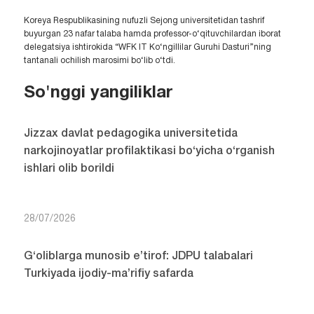
JDPUda Sejong universiteti bilan hamkorlikdagi
xalqaro IT va madaniyat dasturiga start berildi
Koreya Respublikasining nufuzli Sejong universitetidan tashrif
buyurgan 23 nafar talaba hamda professor-o‘qituvchilardan iborat
delegatsiya ishtirokida “WFK IT Ko‘ngillilar Guruhi Dasturi”ning
tantanali ochilish marosimi bo‘lib o‘tdi.
So'nggi yangiliklar
Jizzax davlat pedagogika universitetida