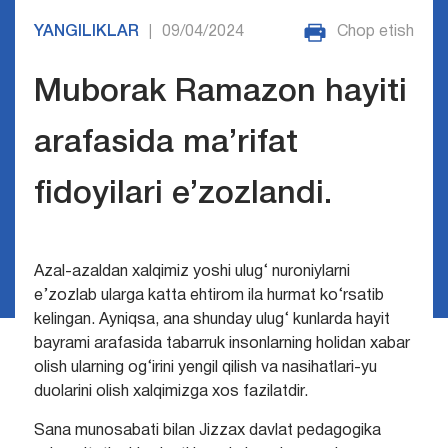
YANGILIKLAR
09/04/2024
Chop etish
|
Muborak Ramazon hayiti
arafasida ma’rifat
fidoyilari e’zozlandi.
Azal-azaldan xalqimiz yoshi ulug‘ nuroniylarni
e’zozlab ularga katta ehtirom ila hurmat ko‘rsatib
kelingan. Ayniqsa, ana shunday ulug‘ kunlarda hayit
bayrami arafasida tabarruk insonlarning holidan xabar
olish ularning og‘irini yengil qilish va nasihatlari-yu
duolarini olish xalqimizga xos fazilatdir.
Sana munosabati bilan Jizzax davlat pedagogika