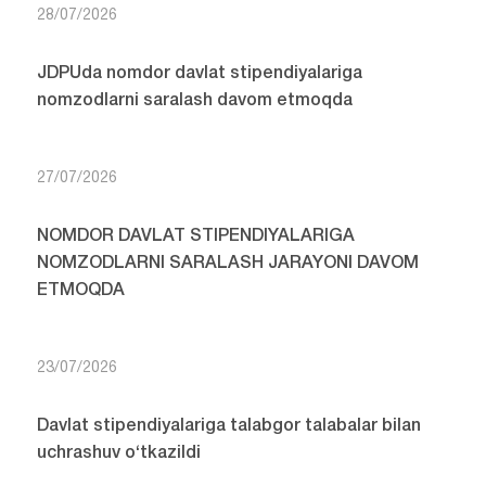
narkojinoyatlar profilaktikasi bo‘yicha o‘rganish
ishlari olib borildi
28/07/2026
G‘oliblarga munosib e’tirof: JDPU talabalari
Turkiyada ijodiy-ma’rifiy safarda
28/07/2026
JDPUda nomdor davlat stipendiyalariga
nomzodlarni saralash davom etmoqda
27/07/2026