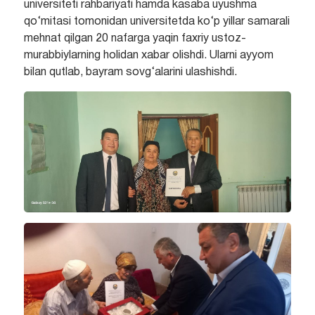
universiteti rahbariyati hamda kasaba uyushma
qo‘mitasi tomonidan universitetda ko‘p yillar samarali
mehnat qilgan 20 nafarga yaqin faxriy ustoz-
murabbiylarning holidan xabar olishdi. Ularni ayyom
bilan qutlab, bayram sovg‘alarini ulashishdi.