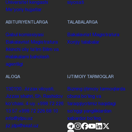
UNIVERSITET HAQIDA
FAOLIYAT
Umumiy maʼlumot
Ilmiy faoliyat
Oʻquv jarayoni
Universitet tarixi
Universitet
Xalqaro munosabatlar
tuzilmasi
Rektorat
Moliyaviy faoliyat
Yoshlar
Universitet kengashi
siyosati
Me'yoriy hujjatlar
ABITURIYENTLARGA
TALABALARGA
Qabul komissiyasi
Bakalavriat
Magistratura
Bakalavriat
Magistratura
Xorijiy talabalar
Ikkinchi oliy taʼlim
Bilim va
malakalarni baholash