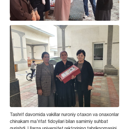
Tashrif davomida vakillar nuroniy otaxon va onaxonlar
chinakam ma’rifat fidoyilari bilan samimiy suhbat
qurishdi. Ularga universitet rektorining tabriknomasini