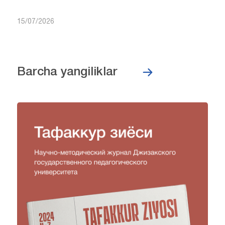
JDPU va “Unicorn International Foundation”
o‘rtasida hamkorlik hujjatlari imzolandi
16/07/2026
Jizzaxda test sinovlarining ikkinchi kuni davom
etmoqda
15/07/2026
Barcha yangiliklar