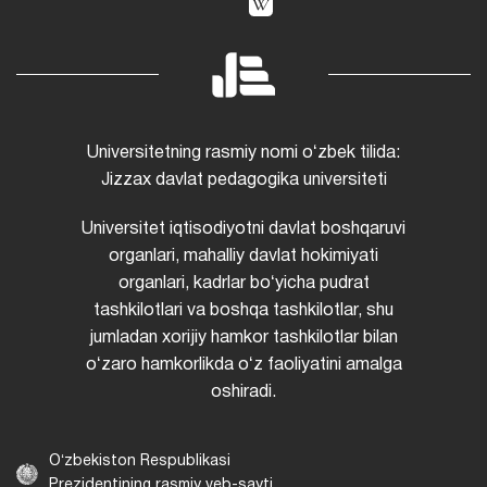
agentligi
ALOQA
IJTIMOIY TARMOQLAR
130100. Jizzax viloyati,
Bizning ijtimoiy tarmoqlarda
Jizzax shahri, Sh. Rashidov
obuna boʻling va
koʻchasi, 4-uy.
+998 72 226
taraqqiyotimiz haqidagi
13 57
+998 72 226 68 10
soʻnggi yangiliklardan
info@jdpu.uz
xabardor boʻling.
jiz.jdpi@exat.uz
Universitetning rasmiy nomi oʻzbek tilida:
Jizzax davlat pedagogika universiteti