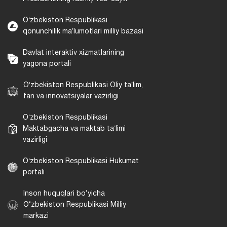
Universitet iqtisodiyotni davlat boshqaruvi
organlari, mahalliy davlat hokimiyati
organlari, kadrlar boʻyicha pudrat
tashkilotlari va boshqa tashkilotlar, shu
jumladan xorijiy hamkor tashkilotlar bilan
oʻzaro hamkorlikda oʻz faoliyatini amalga
oshiradi.
Oʻzbekiston Respublikasi
Prezidentining rasmiy veb-sayti
Oʻzbekiston Respublikasi
qonunchilik maʼlumotlari milliy bazasi
Davlat interaktiv xizmatlarining
yagona portali
Oʻzbekiston Respublikasi Oliy taʼlim,
fan va innovatsiyalar vazirligi