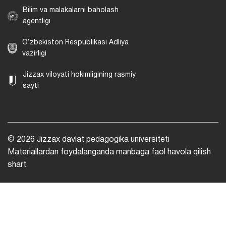
Oʻzbekiston Respublikasi
Maktabgacha va maktab taʼlimi
vazirligi
Oʻzbekiston Respublikasi Hukumat
portali
Inson huquqlari bo‘yicha
O‘zbekiston Respublikasi Milliy
markazi
Bilim va malakalarni baholash
agentligi
O‘zbekiston Respublikasi Adliya
vazirligi
Jizzax viloyati hokimligining rasmiy
sayti