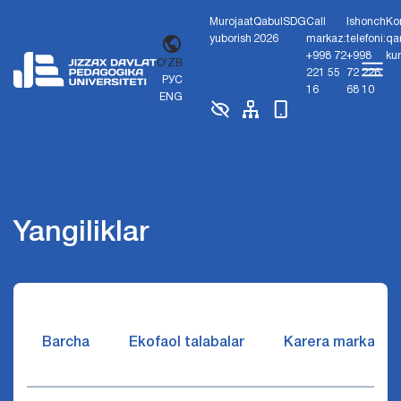
Murojaat
Qabul
SDG
Call
Ishonch
Ko
yuborish
2026
markaz:
telefoni:
qa
+998 72
+998
ku
O'ZB
221 55
72 226
РУС
16
68 10
ENG
Yangiliklar
Barcha
Ekofaol talabalar
Karera markazi