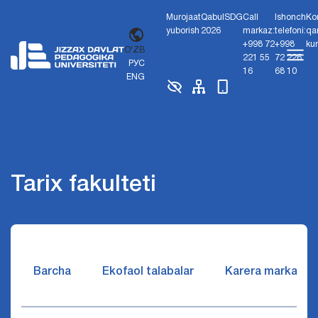
Murojaat
Qabul
SDG
Call
Ishonch
Ko
yuborish
2026
markaz:
telefoni:
qa
+998 72
+998
ku
O'ZB
221 55
72 226
РУС
16
68 10
ENG
Tarix fakulteti
Barcha
Ekofaol talabalar
Karera markazi