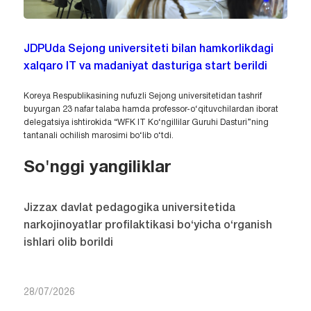
JDPUda Sejong universiteti bilan hamkorlikdagi
xalqaro IT va madaniyat dasturiga start berildi
Koreya Respublikasining nufuzli Sejong universitetidan tashrif
buyurgan 23 nafar talaba hamda professor-o‘qituvchilardan iborat
delegatsiya ishtirokida “WFK IT Ko‘ngillilar Guruhi Dasturi”ning
tantanali ochilish marosimi bo‘lib o‘tdi.
So'nggi yangiliklar
Jizzax davlat pedagogika universitetida
narkojinoyatlar profilaktikasi bo‘yicha o‘rganish
ishlari olib borildi
28/07/2026