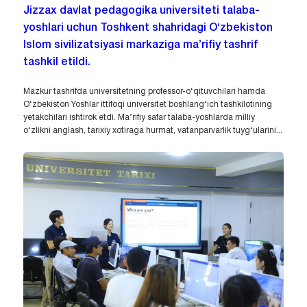
Jizzax davlat pedagogika universiteti talaba-
yoshlari uchun Toshkent shahridagi O‘zbekiston
Islom sivilizatsiyasi markaziga ma’rifiy tashrif
tashkil etildi.
Mazkur tashrifda universitetning professor-o‘qituvchilari hamda
O‘zbekiston Yoshlar ittifoqi universitet boshlang‘ich tashkilotining
yetakchilari ishtirok etdi. Ma’rifiy safar talaba-yoshlarda milliy
o‘zlikni anglash, tarixiy xotiraga hurmat, vatanparvarlik tuyg‘ularini...