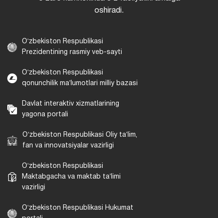
oshiradi.
Oʻzbekiston Respublikasi
Prezidentining rasmiy veb-sayti
Oʻzbekiston Respublikasi
qonunchilik maʼlumotlari milliy bazasi
Davlat interaktiv xizmatlarining
yagona portali
Oʻzbekiston Respublikasi Oliy taʼlim,
fan va innovatsiyalar vazirligi
Oʻzbekiston Respublikasi
Maktabgacha va maktab taʼlimi
vazirligi
Oʻzbekiston Respublikasi Hukumat