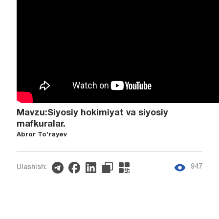
Mavzu:Siyosiy hokimiyat va siyosiy
mafkuralar.
Abror To’rayev
947
Ulashish: