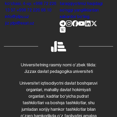
koʻchasi, 4-uy.
+998 72 226
taraqqiyotimiz haqidagi
13 57
+998 72 226 68 10
soʻnggi yangiliklardan
info@jdpu.uz
xabardor boʻling.
jiz.jdpi@exat.uz
Universitetning rasmiy nomi oʻzbek tilida:
Jizzax davlat pedagogika universiteti
Universitet iqtisodiyotni davlat boshqaruvi
organlari, mahalliy davlat hokimiyati
organlari, kadrlar boʻyicha pudrat
tashkilotlari va boshqa tashkilotlar, shu
jumladan xorijiy hamkor tashkilotlar bilan
oʻzaro hamkorlikda oʻz faoliyatini amalga