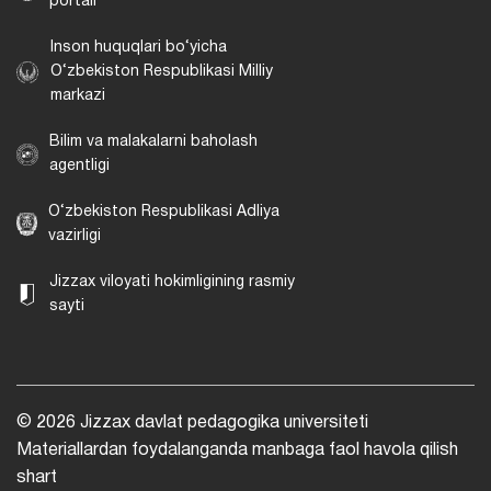
portali
Inson huquqlari bo‘yicha
O‘zbekiston Respublikasi Milliy
markazi
Bilim va malakalarni baholash
agentligi
O‘zbekiston Respublikasi Adliya
vazirligi
Jizzax viloyati hokimligining rasmiy
sayti
© 2026 Jizzax davlat pedagogika universiteti
Materiallardan foydalanganda manbaga faol havola qilish
shart