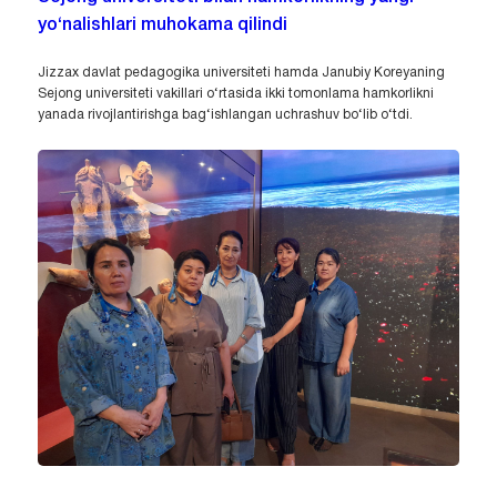
yo‘nalishlari muhokama qilindi
Jizzax davlat pedagogika universiteti hamda Janubiy Koreyaning
Sejong universiteti vakillari o‘rtasida ikki tomonlama hamkorlikni
yanada rivojlantirishga bag‘ishlangan uchrashuv bo‘lib o‘tdi.