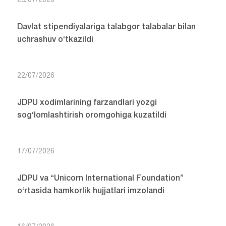
23/07/2026
Davlat stipendiyalariga talabgor talabalar bilan
uchrashuv o‘tkazildi
22/07/2026
JDPU xodimlarining farzandlari yozgi
sog‘lomlashtirish oromgohiga kuzatildi
17/07/2026
JDPU va “Unicorn International Foundation”
o‘rtasida hamkorlik hujjatlari imzolandi