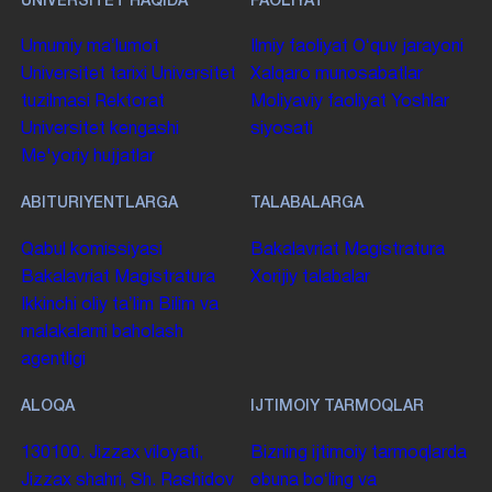
UNIVERSITET HAQIDA
FAOLIYAT
Umumiy maʼlumot
Ilmiy faoliyat
Oʻquv jarayoni
Universitet tarixi
Universitet
Xalqaro munosabatlar
tuzilmasi
Rektorat
Moliyaviy faoliyat
Yoshlar
Universitet kengashi
siyosati
Me'yoriy hujjatlar
ABITURIYENTLARGA
TALABALARGA
Qabul komissiyasi
Bakalavriat
Magistratura
Bakalavriat
Magistratura
Xorijiy talabalar
Ikkinchi oliy taʼlim
Bilim va
malakalarni baholash
agentligi
ALOQA
IJTIMOIY TARMOQLAR
130100. Jizzax viloyati,
Bizning ijtimoiy tarmoqlarda
Jizzax shahri, Sh. Rashidov
obuna boʻling va