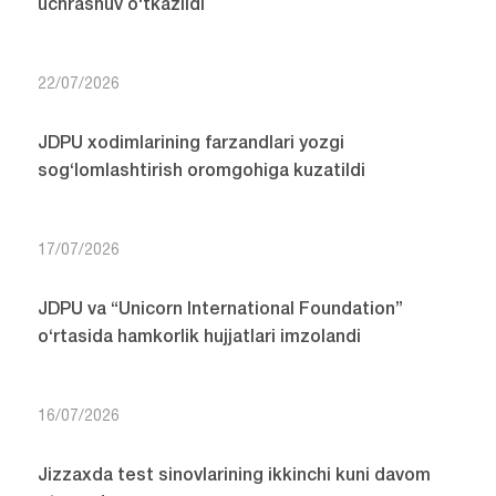
uchrashuv o‘tkazildi
22/07/2026
JDPU xodimlarining farzandlari yozgi
sog‘lomlashtirish oromgohiga kuzatildi
17/07/2026
JDPU va “Unicorn International Foundation”
o‘rtasida hamkorlik hujjatlari imzolandi
16/07/2026
Jizzaxda test sinovlarining ikkinchi kuni davom