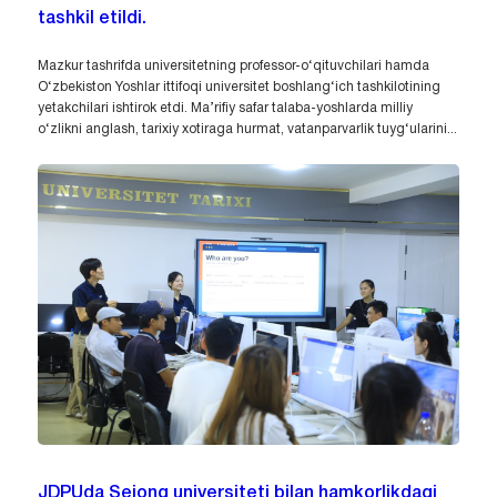
tashkil etildi.
Mazkur tashrifda universitetning professor-o‘qituvchilari hamda
O‘zbekiston Yoshlar ittifoqi universitet boshlang‘ich tashkilotining
yetakchilari ishtirok etdi. Ma’rifiy safar talaba-yoshlarda milliy
o‘zlikni anglash, tarixiy xotiraga hurmat, vatanparvarlik tuyg‘ularini...
JDPUda Sejong universiteti bilan hamkorlikdagi