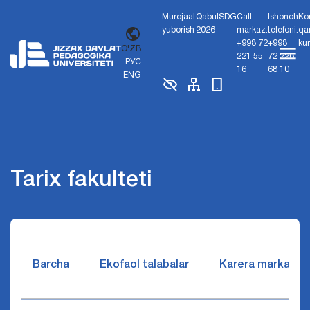
Murojaat
Qabul
SDG
Call
Ishonch
Ko
yuborish
2026
markaz:
telefoni:
qa
+998 72
+998
ku
O'ZB
221 55
72 226
РУС
16
68 10
ENG
Tarix fakulteti
Barcha
Ekofaol talabalar
Karera markazi