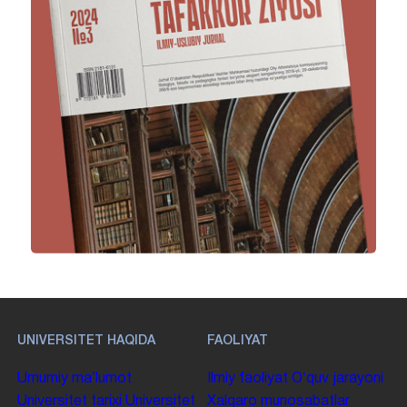
UNIVERSITET HAQIDA
FAOLIYAT
Umumiy maʼlumot
Ilmiy faoliyat
Oʻquv jarayoni
Universitet tarixi
Universitet
Xalqaro munosabatlar