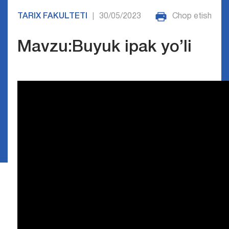
TARIX FAKULTETI
30/05/2023
Chop etish
|
Mavzu:Buyuk ipak yo’li