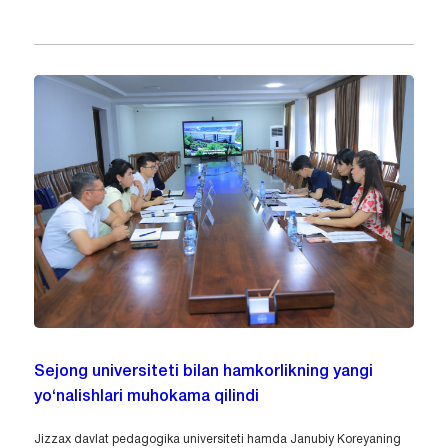
Sejong universiteti bilan hamkorlikning yangi
yo‘nalishlari muhokama qilindi
Jizzax davlat pedagogika universiteti hamda Janubiy Koreyaning