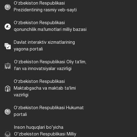
Oʻzbekiston Respublikasi
Prezidentining rasmiy veb-sayti
Oʻzbekiston Respublikasi
qonunchilik maʼlumotlari milliy bazasi
Davlat interaktiv xizmatlarining
yagona portali
Oʻzbekiston Respublikasi Oliy taʼlim,
fan va innovatsiyalar vazirligi
Oʻzbekiston Respublikasi
Maktabgacha va maktab taʼlimi
vazirligi
Oʻzbekiston Respublikasi Hukumat
portali
Inson huquqlari bo‘yicha
O‘zbekiston Respublikasi Milliy