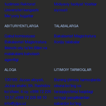
tuzilmasi
Rektorat
Moliyaviy faoliyat
Yoshlar
Universitet kengashi
siyosati
Me'yoriy hujjatlar
ABITURIYENTLARGA
TALABALARGA
Qabul komissiyasi
Bakalavriat
Magistratura
Bakalavriat
Magistratura
Xorijiy talabalar
Ikkinchi oliy taʼlim
Bilim va
malakalarni baholash
agentligi
ALOQA
IJTIMOIY TARMOQLAR
130100. Jizzax viloyati,
Bizning ijtimoiy tarmoqlarda
Jizzax shahri, Sh. Rashidov
obuna boʻling va
koʻchasi, 4-uy.
+998 72 226
taraqqiyotimiz haqidagi
13 57
+998 72 226 68 10
soʻnggi yangiliklardan
info@jdpu.uz
xabardor boʻling.