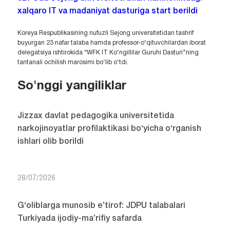
xalqaro IT va madaniyat dasturiga start berildi
Koreya Respublikasining nufuzli Sejong universitetidan tashrif
buyurgan 23 nafar talaba hamda professor-o‘qituvchilardan iborat
delegatsiya ishtirokida “WFK IT Ko‘ngillilar Guruhi Dasturi”ning
tantanali ochilish marosimi bo‘lib o‘tdi.
So'nggi yangiliklar
Jizzax davlat pedagogika universitetida
narkojinoyatlar profilaktikasi bo‘yicha o‘rganish
ishlari olib borildi
28/07/2026
G‘oliblarga munosib e’tirof: JDPU talabalari
Turkiyada ijodiy-ma’rifiy safarda