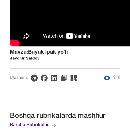
Mavzu:Buyuk ipak yo’li
Javohir Saidov
910
Ulashish:
Boshqa rubrikalarda mashhur
Barcha Rubrikalar