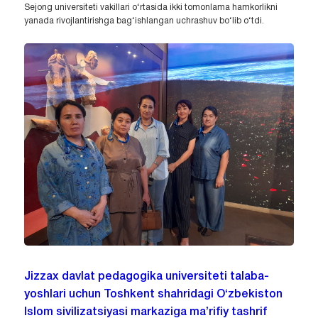
Sejong universiteti vakillari o‘rtasida ikki tomonlama hamkorlikni
yanada rivojlantirishga bag‘ishlangan uchrashuv bo‘lib o‘tdi.
Jizzax davlat pedagogika universiteti talaba-
yoshlari uchun Toshkent shahridagi O‘zbekiston
Islom sivilizatsiyasi markaziga ma’rifiy tashrif