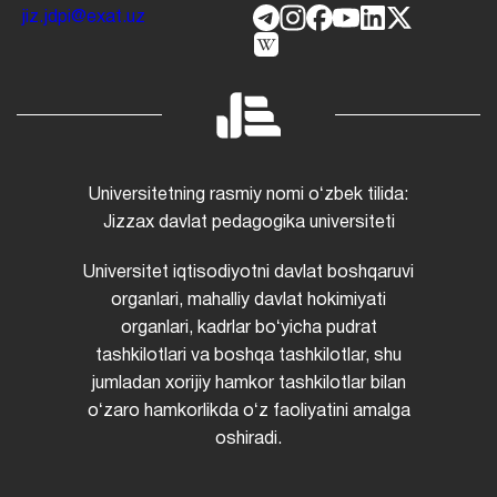
jiz.jdpi@exat.uz
Universitetning rasmiy nomi oʻzbek tilida:
Jizzax davlat pedagogika universiteti
Universitet iqtisodiyotni davlat boshqaruvi
organlari, mahalliy davlat hokimiyati
organlari, kadrlar boʻyicha pudrat
tashkilotlari va boshqa tashkilotlar, shu
jumladan xorijiy hamkor tashkilotlar bilan
oʻzaro hamkorlikda oʻz faoliyatini amalga
oshiradi.