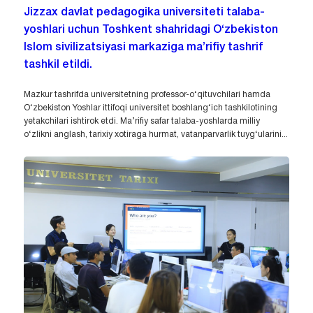
Jizzax davlat pedagogika universiteti talaba-
yoshlari uchun Toshkent shahridagi O‘zbekiston
Islom sivilizatsiyasi markaziga ma’rifiy tashrif
tashkil etildi.
Mazkur tashrifda universitetning professor-o‘qituvchilari hamda
O‘zbekiston Yoshlar ittifoqi universitet boshlang‘ich tashkilotining
yetakchilari ishtirok etdi. Ma’rifiy safar talaba-yoshlarda milliy
o‘zlikni anglash, tarixiy xotiraga hurmat, vatanparvarlik tuyg‘ularini...