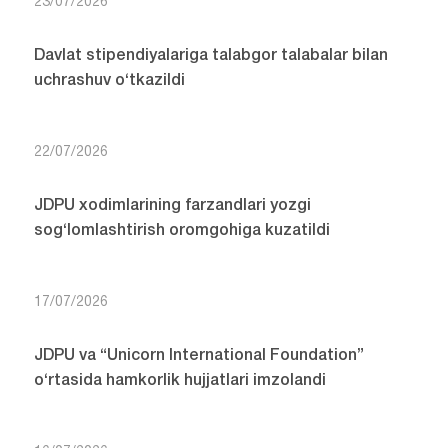
23/07/2026
Davlat stipendiyalariga talabgor talabalar bilan
uchrashuv o‘tkazildi
22/07/2026
JDPU xodimlarining farzandlari yozgi
sog‘lomlashtirish oromgohiga kuzatildi
17/07/2026
JDPU va “Unicorn International Foundation”
o‘rtasida hamkorlik hujjatlari imzolandi