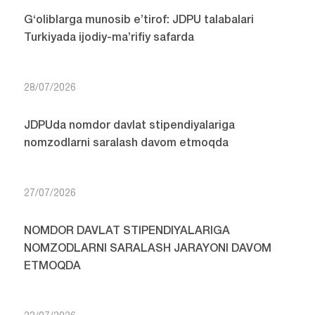
G‘oliblarga munosib e’tirof: JDPU talabalari
Turkiyada ijodiy-ma’rifiy safarda
28/07/2026
JDPUda nomdor davlat stipendiyalariga
nomzodlarni saralash davom etmoqda
27/07/2026
NOMDOR DAVLAT STIPENDIYALARIGA
NOMZODLARNI SARALASH JARAYONI DAVOM
ETMOQDA