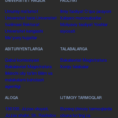
UNIVERSITET HAQIDA
FAOLIYAT
Umumiy maʼlumot
Ilmiy faoliyat
Oʻquv jarayoni
Universitet tarixi
Universitet
Xalqaro munosabatlar
tuzilmasi
Rektorat
Moliyaviy faoliyat
Yoshlar
Universitet kengashi
siyosati
Me'yoriy hujjatlar
ABITURIYENTLARGA
TALABALARGA
Qabul komissiyasi
Bakalavriat
Magistratura
Bakalavriat
Magistratura
Xorijiy talabalar
Ikkinchi oliy taʼlim
Bilim va
malakalarni baholash
agentligi
ALOQA
IJTIMOIY TARMOQLAR
130100. Jizzax viloyati,
Bizning ijtimoiy tarmoqlarda
Jizzax shahri, Sh. Rashidov
obuna boʻling va