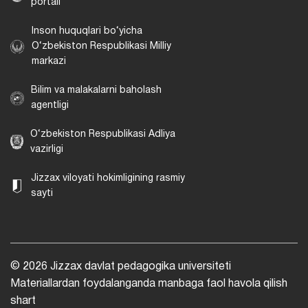
portali
Inson huquqlari bo‘yicha
O‘zbekiston Respublikasi Milliy
markazi
Bilim va malakalarni baholash
agentligi
O‘zbekiston Respublikasi Adliya
vazirligi
Jizzax viloyati hokimligining rasmiy
sayti
© 2026 Jizzax davlat pedagogika universiteti
Materiallardan foydalanganda manbaga faol havola qilish
shart