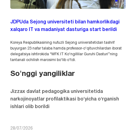
JDPUda Sejong universiteti bilan hamkorlikdagi
xalqaro IT va madaniyat dasturiga start berildi
Koreya Respublikasining nufuzli Sejong universitetidan tashrif
buyurgan 23 nafar talaba hamda professor-o‘qituvchilardan iborat
delegatsiya ishtirokida “WFK IT Ko‘ngillilar Guruhi Dasturi”ning
tantanali ochilish marosimi bo‘lib o‘tdi.
So'nggi yangiliklar
Jizzax davlat pedagogika universitetida
narkojinoyatlar profilaktikasi bo‘yicha o‘rganish
ishlari olib borildi
28/07/2026