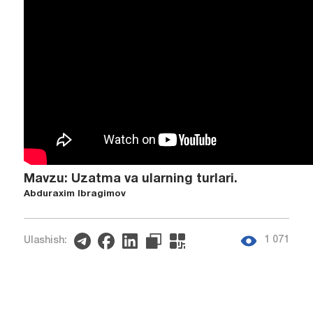
Mavzu: Uzatma va ularning turlari.
Abduraxim Ibragimov
1 071
Ulashish: