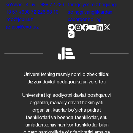
koʻchasi, 4-uy.
+998 72 226
taraqqiyotimiz haqidagi
13 57
+998 72 226 68 10
soʻnggi yangiliklardan
info@jdpu.uz
xabardor boʻling.
jiz.jdpi@exat.uz
Universitetning rasmiy nomi oʻzbek tilida:
Jizzax davlat pedagogika universiteti
Universitet iqtisodiyotni davlat boshqaruvi
organlari, mahalliy davlat hokimiyati
organlari, kadrlar boʻyicha pudrat
tashkilotlari va boshqa tashkilotlar, shu
jumladan xorijiy hamkor tashkilotlar bilan
oʻzaro hamkorlikda oʻz faoliyatini amalga