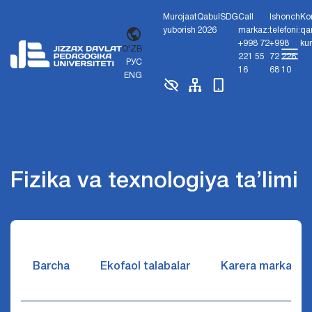
Murojaat
Qabul
SDG
Call
Ishonch
Ko
yuborish
2026
markaz:
telefoni:
qa
+998 72
+998
ku
O'ZB
221 55
72 226
РУС
16
68 10
ENG
Fizika va texnologiya ta’limi
Barcha
Ekofaol talabalar
Karera markazi