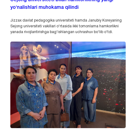
yo‘nalishlari muhokama qilindi
Jizzax davlat pedagogika universiteti hamda Janubiy Koreyaning
Sejong universiteti vakillari o‘rtasida ikki tomonlama hamkorlikni
yanada rivojlantirishga bag‘ishlangan uchrashuv bo‘lib o‘tdi.