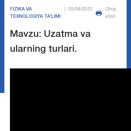
FIZIKA VA
05/06/2023
Chop
|
TEXNOLOGIYA TA’LIMI
etish
Mavzu: Uzatma va
ularning turlari.