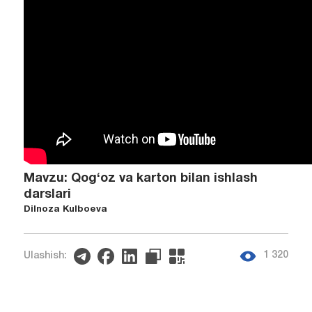
Mavzu: Qog‘oz va karton bilan ishlash
darslari
Dilnoza Kulboeva
1 320
Ulashish: