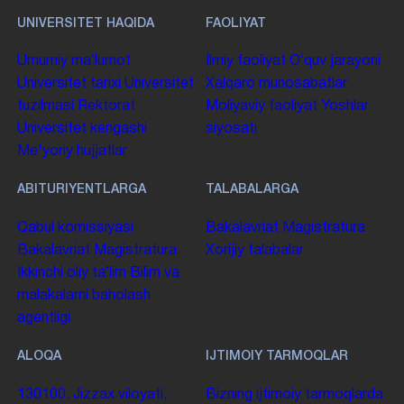
UNIVERSITET HAQIDA
FAOLIYAT
Umumiy maʼlumot
Ilmiy faoliyat
Oʻquv jarayoni
Universitet tarixi
Universitet
Xalqaro munosabatlar
tuzilmasi
Rektorat
Moliyaviy faoliyat
Yoshlar
Universitet kengashi
siyosati
Me'yoriy hujjatlar
ABITURIYENTLARGA
TALABALARGA
Qabul komissiyasi
Bakalavriat
Magistratura
Bakalavriat
Magistratura
Xorijiy talabalar
Ikkinchi oliy taʼlim
Bilim va
malakalarni baholash
agentligi
ALOQA
IJTIMOIY TARMOQLAR
130100. Jizzax viloyati,
Bizning ijtimoiy tarmoqlarda