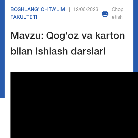
BOSHLANG’ICH TA’LIM
12/06/2023
Chop
|
FAKULTETI
etish
Mavzu: Qog‘oz va karton
bilan ishlash darslari