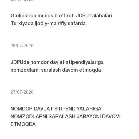
G‘oliblarga munosib e’tirof: JDPU talabalari
Turkiyada ijodiy-ma’rifiy safarda
28/07/2026
JDPUda nomdor davlat stipendiyalariga
nomzodlarni saralash davom etmoqda
27/07/2026
NOMDOR DAVLAT STIPENDIYALARIGA
NOMZODLARNI SARALASH JARAYONI DAVOM
ETMOQDA