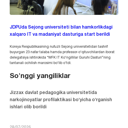
JDPUda Sejong universiteti bilan hamkorlikdagi
xalqaro IT va madaniyat dasturiga start berildi
Koreya Respublikasining nufuzli Sejong universitetidan tashrif
buyurgan 23 nafar talaba hamda professor-o‘qituvchilardan iborat
delegatsiya ishtirokida “WFK IT Ko‘ngillilar Guruhi Dasturi”ning
tantanali ochilish marosimi bo‘lib o‘tdi.
So'nggi yangiliklar
Jizzax davlat pedagogika universitetida
narkojinoyatlar profilaktikasi bo‘yicha o‘rganish
ishlari olib borildi
28/07/2026