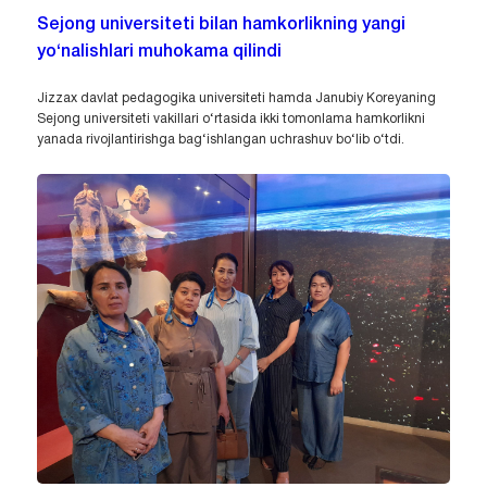
Sejong universiteti bilan hamkorlikning yangi
yo‘nalishlari muhokama qilindi
Jizzax davlat pedagogika universiteti hamda Janubiy Koreyaning
Sejong universiteti vakillari o‘rtasida ikki tomonlama hamkorlikni
yanada rivojlantirishga bag‘ishlangan uchrashuv bo‘lib o‘tdi.