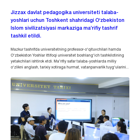
Jizzax davlat pedagogika universiteti talaba-
yoshlari uchun Toshkent shahridagi O‘zbekiston
Islom sivilizatsiyasi markaziga ma’rifiy tashrif
tashkil etildi.
Mazkur tashrifda universitetning professor-o‘qituvchilari hamda
O‘zbekiston Yoshlar ittifoqi universitet boshlang‘ich tashkilotining
yetakchilari ishtirok etdi. Ma’rifiy safar talaba-yoshlarda milliy
o‘zlikni anglash, tarixiy xotiraga hurmat, vatanparvarlik tuyg‘ularini...