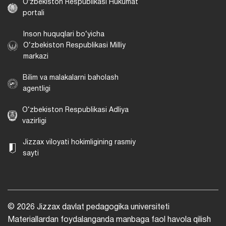
Oʻzbekiston Respublikasi Hukumat
portali
Inson huquqlari bo‘yicha
O‘zbekiston Respublikasi Milliy
markazi
Bilim va malakalarni baholash
agentligi
O‘zbekiston Respublikasi Adliya
vazirligi
Jizzax viloyati hokimligining rasmiy
sayti
© 2026 Jizzax davlat pedagogika universiteti
Materiallardan foydalanganda manbaga faol havola qilish