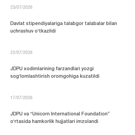
23/07/2026
Davlat stipendiyalariga talabgor talabalar bilan
uchrashuv o‘tkazildi
22/07/2026
JDPU xodimlarining farzandlari yozgi
sog‘lomlashtirish oromgohiga kuzatildi
17/07/2026
JDPU va “Unicorn International Foundation”
o‘rtasida hamkorlik hujjatlari imzolandi