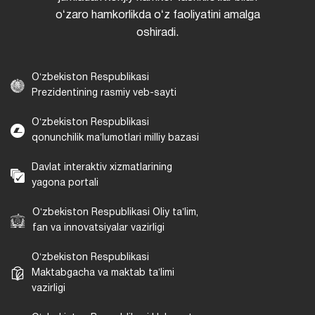
oʻzaro hamkorlikda oʻz faoliyatini amalga
oshiradi.
Oʻzbekiston Respublikasi
Prezidentining rasmiy veb-sayti
Oʻzbekiston Respublikasi
qonunchilik maʼlumotlari milliy bazasi
Davlat interaktiv xizmatlarining
yagona portali
Oʻzbekiston Respublikasi Oliy taʼlim,
fan va innovatsiyalar vazirligi
Oʻzbekiston Respublikasi
Maktabgacha va maktab taʼlimi
vazirligi