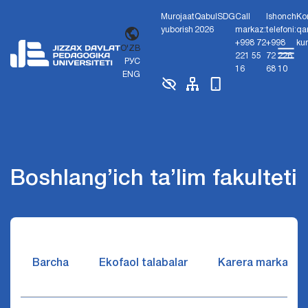
Murojaat
Qabul
SDG
Call
Ishonch
Ko
yuborish
2026
markaz:
telefoni:
qa
+998 72
+998
ku
O'ZB
221 55
72 226
РУС
16
68 10
ENG
Boshlang’ich ta’lim fakulteti
Barcha
Ekofaol talabalar
Karera markazi