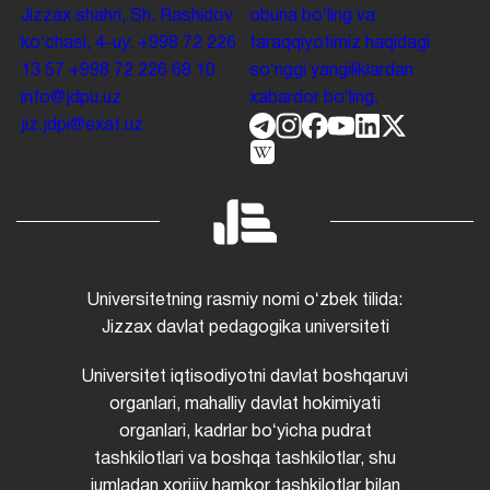
Jizzax shahri, Sh. Rashidov
obuna boʻling va
koʻchasi, 4-uy.
+998 72 226
taraqqiyotimiz haqidagi
13 57
+998 72 226 68 10
soʻnggi yangiliklardan
info@jdpu.uz
xabardor boʻling.
jiz.jdpi@exat.uz
Universitetning rasmiy nomi oʻzbek tilida:
Jizzax davlat pedagogika universiteti
Universitet iqtisodiyotni davlat boshqaruvi
organlari, mahalliy davlat hokimiyati
organlari, kadrlar boʻyicha pudrat
tashkilotlari va boshqa tashkilotlar, shu
jumladan xorijiy hamkor tashkilotlar bilan