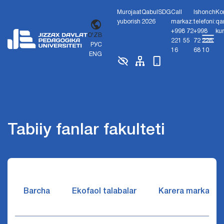
Murojaat
Qabul
SDG
Call
Ishonch
Ko
yuborish
2026
markaz:
telefoni:
qa
+998 72
+998
ku
O'ZB
221 55
72 226
РУС
16
68 10
ENG
Tabiiy fanlar fakulteti
Barcha
Ekofaol talabalar
Karera markazi