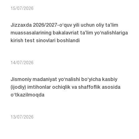
15/07/2026
Jizzaxda 2026/2027-o‘quv yili uchun oliy ta’lim
muassasalarining bakalavriat ta’lim yo‘nalishlariga
kirish test sinovlari boshlandi
14/07/2026
Jismoniy madaniyat yo‘nalishi bo‘yicha kasbiy
(ijodiy) imtihonlar ochiqlik va shaffoflik asosida
o‘tkazilmoqda
13/07/2026