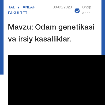
TABIIY FANLAR
30/05/2023
Chop
|
FAKULTETI
etish
Mavzu: Odam genetikasi
va irsiy kasalliklar.