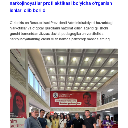
narkojinoyatlar profilaktikasi bo‘yicha o‘rganish
ishlari olib borildi
O‘zbekiston Respublikasi Prezidenti Administratsiyasi huzuridagi
Narkotiklar va o‘qotar qurollarni nazorat qilish agentligi ishchi
guruhi tomonidan Jizzax davlat pedagogika universitetida
narkojinoyatlarning oldini olish hamda psixotrop moddalarning...