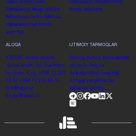
Qabul komissiyasi
Bakalavriat
Magistratura
Bakalavriat
Magistratura
Xorijiy talabalar
Ikkinchi oliy taʼlim
Bilim va
malakalarni baholash
agentligi
ALOQA
IJTIMOIY TARMOQLAR
130100. Jizzax viloyati,
Bizning ijtimoiy tarmoqlarda
Jizzax shahri, Sh. Rashidov
obuna boʻling va
koʻchasi, 4-uy.
+998 72 226
taraqqiyotimiz haqidagi
13 57
+998 72 226 68 10
soʻnggi yangiliklardan
info@jdpu.uz
xabardor boʻling.
jiz.jdpi@exat.uz