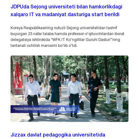
JDPUda Sejong universiteti bilan hamkorlikdagi
xalqaro IT va madaniyat dasturiga start berildi
Koreya Respublikasining nufuzli Sejong universitetidan tashrif
buyurgan 23 nafar talaba hamda professor-o‘qituvchilardan iborat
delegatsiya ishtirokida “WFK IT Ko‘ngillilar Guruhi Dasturi”ning
tantanali ochilish marosimi bo‘lib o‘tdi.
Jizzax davlat pedagogika universitetida