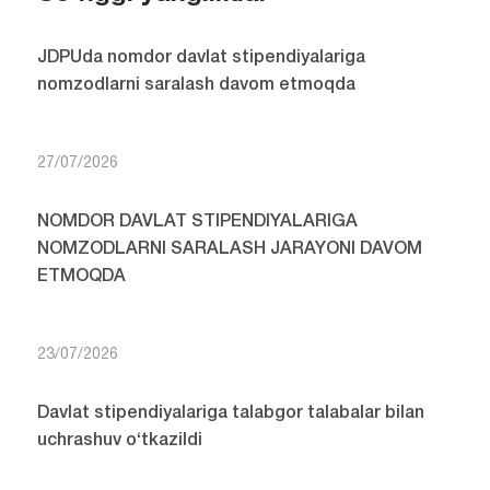
JDPUda nomdor davlat stipendiyalariga
nomzodlarni saralash davom etmoqda
27/07/2026
NOMDOR DAVLAT STIPENDIYALARIGA
NOMZODLARNI SARALASH JARAYONI DAVOM
ETMOQDA
23/07/2026
Davlat stipendiyalariga talabgor talabalar bilan
uchrashuv o‘tkazildi