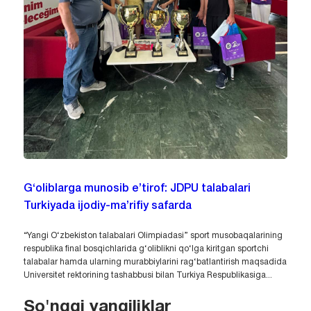
G‘oliblarga munosib e’tirof: JDPU talabalari
Turkiyada ijodiy-ma’rifiy safarda
“Yangi O‘zbekiston talabalari Olimpiadasi” sport musobaqalarining
respublika final bosqichlarida g‘oliblikni qo‘lga kiritgan sportchi
talabalar hamda ularning murabbiylarini rag‘batlantirish maqsadida
Universitet rektorining tashabbusi bilan Turkiya Respublikasiga...
So'nggi yangiliklar