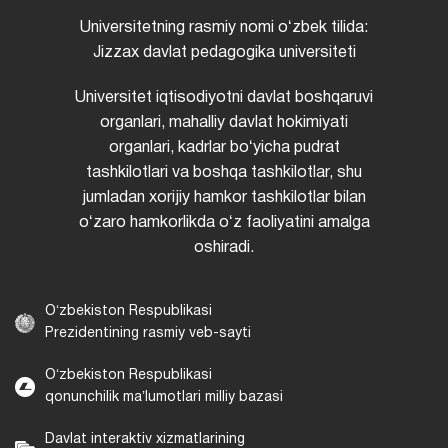
Universitetning rasmiy nomi oʻzbek tilida:
Jizzax davlat pedagogika universiteti
Universitet iqtisodiyotni davlat boshqaruvi
organlari, mahalliy davlat hokimiyati
organlari, kadrlar boʻyicha pudrat
tashkilotlari va boshqa tashkilotlar, shu
jumladan xorijiy hamkor tashkilotlar bilan
oʻzaro hamkorlikda oʻz faoliyatini amalga
oshiradi.
Oʻzbekiston Respublikasi
Prezidentining rasmiy veb-sayti
Oʻzbekiston Respublikasi
qonunchilik maʼlumotlari milliy bazasi
Davlat interaktiv xizmatlarining