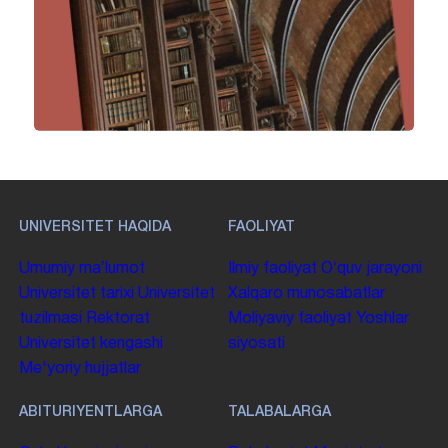
UNIVERSITET HAQIDA
FAOLIYAT
Umumiy maʼlumot
Ilmiy faoliyat
Oʻquv jarayoni
Universitet tarixi
Universitet
Xalqaro munosabatlar
tuzilmasi
Rektorat
Moliyaviy faoliyat
Yoshlar
Universitet kengashi
siyosati
Me'yoriy hujjatlar
ABITURIYENTLARGA
TALABALARGA