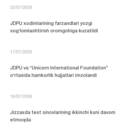
22/07/2026
JDPU xodimlarining farzandlari yozgi
sog‘lomlashtirish oromgohiga kuzatildi
17/07/2026
JDPU va “Unicorn International Foundation”
o‘rtasida hamkorlik hujjatlari imzolandi
16/07/2026
Jizzaxda test sinovlarining ikkinchi kuni davom
etmoqda