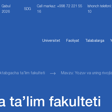
Qabul
Call markaz: +998 72 221 55
Ishonch telefon
SDG
2026
16
10
Universitet
Faoliyat
Talabalarga
Y
tabgacha ta’lim fakulteti
Mavzu: Yozuv va uning rivojla
ta’lim fakulteti