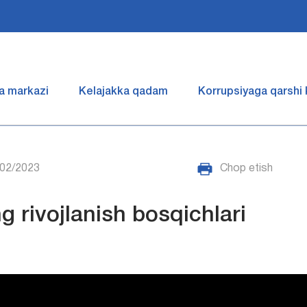
a markazi
Kelajakka qadam
Korrupsiyaga qarshi
/02/2023
Chop etish
 rivojlanish bosqichlari