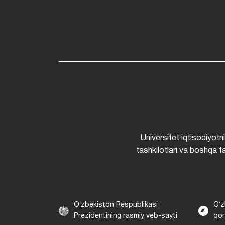
Universitet iqtisodiyotn
tashkilotlari va boshqa ta
Oʻzbekiston Respublikasi
Oʻz
Prezidentining rasmiy veb-sayti
qon