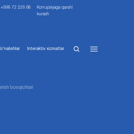
i: +998 72 226 68
Korrupsiyaga qarshi
kurash
o‘nalishlar
Interaktiv xizmatlar
nish bosqichlari