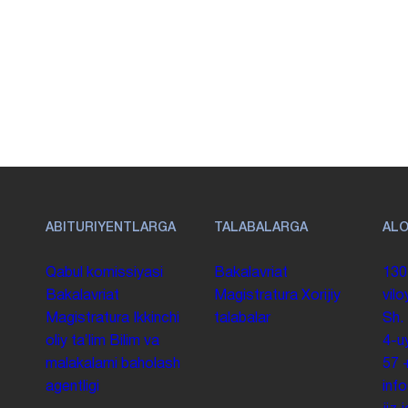
ABITURIYENTLARGA
TALABALARGA
AL
Qabul komissiyasi
Bakalavriat
130
Bakalavriat
Magistratura
Xorijiy
vilo
Magistratura
Ikkinchi
talabalar
Sh.
oliy taʼlim
Bilim va
4-u
malakalarni baholash
57
agentligi
inf