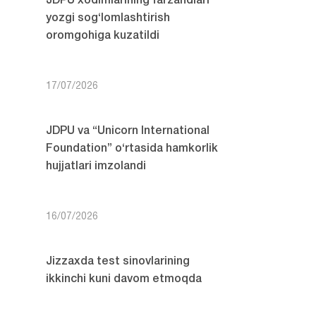
JDPU xodimlarining farzandlari
yozgi sog‘lomlashtirish
oromgohiga kuzatildi
17/07/2026
JDPU va “Unicorn International
Foundation” o‘rtasida hamkorlik
hujjatlari imzolandi
16/07/2026
Jizzaxda test sinovlarining
ikkinchi kuni davom etmoqda