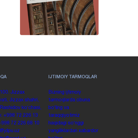
OQA
IJTIMOIY TARMOQLAR
100. Jizzax
Bizning ijtimoiy
yati, Jizzax shahri,
tarmoqlarda obuna
 Rashidov koʻchasi,
boʻling va
y.
+998 72 226 13
taraqqiyotimiz
+998 72 226 68 10
haqidagi soʻnggi
o@jdpu.uz
yangiliklardan xabardor