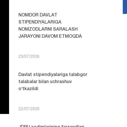
NOMDOR DAVLAT
STIPENDIYALARIGA
NOMZODLARNI SARALASH
JARAYONI DAVOM ETMOQDA
23/07/2026
Davlat stipendiyalariga talabgor
talabalar bilan uchrashuv
o‘tkazildi
22/07/2026