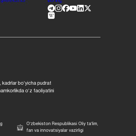
.jdpi@exat.uz
boʻling.
, kadrlar boʻyicha pudrat
hamkorlikda oʻz faoliyatini
ng
Oʻzbekiston Respublikasi Oliy taʼlim,
fan va innovatsiyalar vazirligi