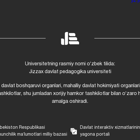
jiz
Universitetning rasmiy nomi oʻzbek tilida:
Jizzax davlat pedagogika universiteti
i davlat boshqaruvi organlari, mahalliy davlat hokimiyati organlari
shkilotlar, shu jumladan xorijiy hamkor tashkilotlar bilan oʻzaro 
amalga oshiradi.
bekiston Respublikasi
Davlat interaktiv xizmatlarini
unchilik maʼlumotlari milliy bazasi
yagona portali