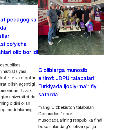
lat pedagogika
ida
tlar
asi bo‘yicha
hlari olib borildi
espublikasi
G‘oliblarga munosib
inistratsiyasi
kotiklar va o‘qotar
e’tirof: JDPU talabalari
rat qilish agentligi
Turkiyada ijodiy-ma’rifiy
 tomonidan Jizzax
safarda
gika universitetida
ning oldini olish
“Yangi O‘zbekiston talabalari
op moddalarning...
Olimpiadasi” sport
musobaqalarining respublika final
bosqichlarida g‘oliblikni qo‘lga