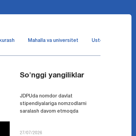
 kurash
Mahalla va universitet
Ustozlar suhbatin 
So'nggi yangiliklar
JDPUda nomdor davlat
stipendiyalariga nomzodlarni
saralash davom etmoqda
27/07/2026