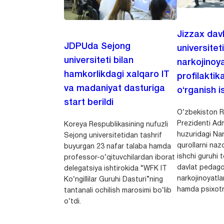
Jizzax dav
JDPUda Sejong
universitet
universiteti bilan
narkojinoya
hamkorlikdagi xalqaro IT
profilaktik
va madaniyat dasturiga
o‘rganish is
start berildi
O‘zbekiston R
Prezidenti Adm
Koreya Respublikasining nufuzli
huzuridagi Nar
Sejong universitetidan tashrif
qurollarni nazo
buyurgan 23 nafar talaba hamda
ishchi guruhi
professor-o‘qituvchilardan iborat
davlat pedago
delegatsiya ishtirokida “WFK IT
narkojinoyatlar
Ko‘ngillilar Guruhi Dasturi”ning
hamda psixotr
tantanali ochilish marosimi bo‘lib
o‘tdi.