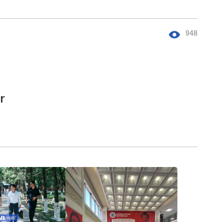
948
r