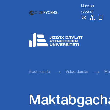
Murojaat
yuborish
O'ZB
РУС
ENG
Bosh sahifa
Video darslar
Mak
Maktabgacha 