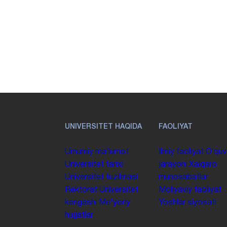
UNIVERSITET HAQIDA
FAOLIYAT
Umumiy maʼlumot
Ilmiy faoliyat
Oʻquv
Universitet tarixi
jarayoni
Xalqaro
Universitet tuzilmasi
munosabatlar
Rektorat
Universitet
Moliyaviy faoliyat
kengashi
Me'yoriy
Yoshlar siyosati
hujjatlar