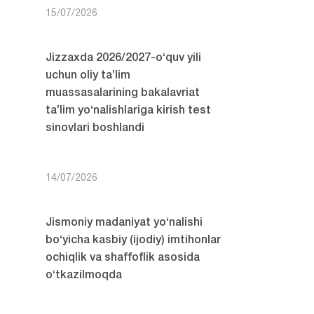
15/07/2026
Jizzaxda 2026/2027-o‘quv yili
uchun oliy ta’lim
muassasalarining bakalavriat
ta’lim yo‘nalishlariga kirish test
sinovlari boshlandi
14/07/2026
Jismoniy madaniyat yo‘nalishi
bo‘yicha kasbiy (ijodiy) imtihonlar
ochiqlik va shaffoflik asosida
o‘tkazilmoqda