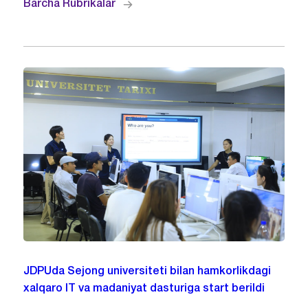
Barcha Rubrikalar
JDPUda Sejong universiteti bilan hamkorlikdagi
xalqaro IT va madaniyat dasturiga start berildi