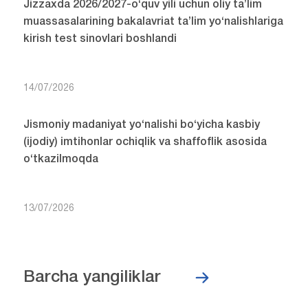
Jizzaxda 2026/2027-o‘quv yili uchun oliy ta’lim
muassasalarining bakalavriat ta’lim yo‘nalishlariga
kirish test sinovlari boshlandi
14/07/2026
Jismoniy madaniyat yo‘nalishi bo‘yicha kasbiy
(ijodiy) imtihonlar ochiqlik va shaffoflik asosida
o‘tkazilmoqda
13/07/2026
Barcha yangiliklar