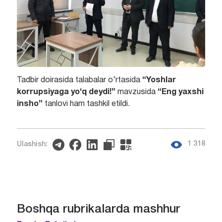
Tadbir doirasida talabalar o‘rtasida
“Yoshlar
korrupsiyaga yo‘q deydi!”
mavzusida
“Eng yaxshi
insho”
tanlovi ham tashkil etildi.
1 318
Ulashish:
Boshqa rubrikalarda mashhur