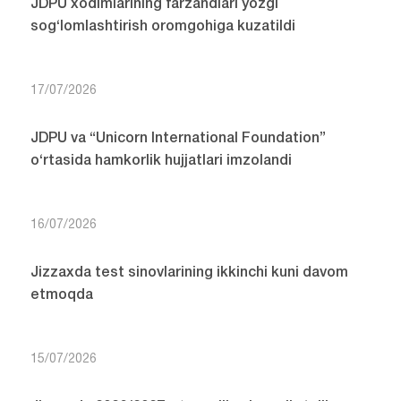
JDPU xodimlarining farzandlari yozgi
sog‘lomlashtirish oromgohiga kuzatildi
17/07/2026
JDPU va “Unicorn International Foundation”
o‘rtasida hamkorlik hujjatlari imzolandi
16/07/2026
Jizzaxda test sinovlarining ikkinchi kuni davom
etmoqda
15/07/2026