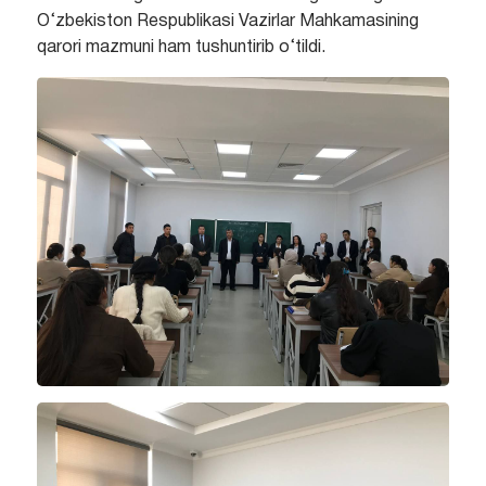
O‘zbekiston Respublikasi Vazirlar Mahkamasining
qarori mazmuni ham tushuntirib o‘tildi.