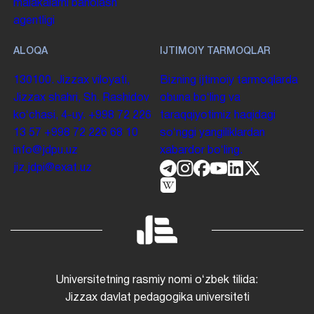
malakalarni baholash
agentligi
ALOQA
IJTIMOIY TARMOQLAR
130100. Jizzax viloyati,
Bizning ijtimoiy tarmoqlarda
Jizzax shahri, Sh. Rashidov
obuna boʻling va
koʻchasi, 4-uy.
+998 72 226
taraqqiyotimiz haqidagi
13 57
+998 72 226 68 10
soʻnggi yangiliklardan
info@jdpu.uz
xabardor boʻling.
jiz.jdpi@exat.uz
Universitetning rasmiy nomi oʻzbek tilida:
Jizzax davlat pedagogika universiteti