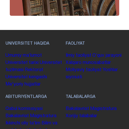
UNIVERSITET HAQIDA
FAOLIYAT
Umumiy maʼlumot
Ilmiy faoliyat
Oʻquv jarayoni
Universitet tarixi
Universitet
Xalqaro munosabatlar
tuzilmasi
Rektorat
Moliyaviy faoliyat
Yoshlar
Universitet kengashi
siyosati
Me'yoriy hujjatlar
ABITURIYENTLARGA
TALABALARGA
Qabul komissiyasi
Bakalavriat
Magistratura
Bakalavriat
Magistratura
Xorijiy talabalar
Ikkinchi oliy taʼlim
Bilim va