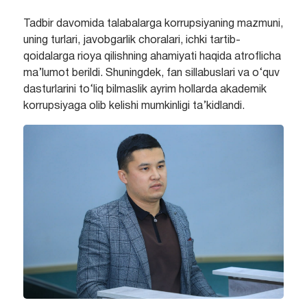
Tadbir davomida talabalarga korrupsiyaning mazmuni,
uning turlari, javobgarlik choralari, ichki tartib-
qoidalarga rioya qilishning ahamiyati haqida atroflicha
ma’lumot berildi. Shuningdek, fan sillabuslari va o‘quv
dasturlarini to‘liq bilmaslik ayrim hollarda akademik
korrupsiyaga olib kelishi mumkinligi ta’kidlandi.