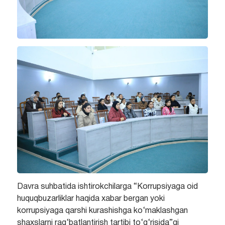
Davra suhbatida ishtirokchilarga “Korrupsiyaga oid
huquqbuzarliklar haqida xabar bergan yoki
korrupsiyaga qarshi kurashishga ko‘maklashgan
shaxslarni rag‘batlantirish tartibi to‘g‘risida”gi