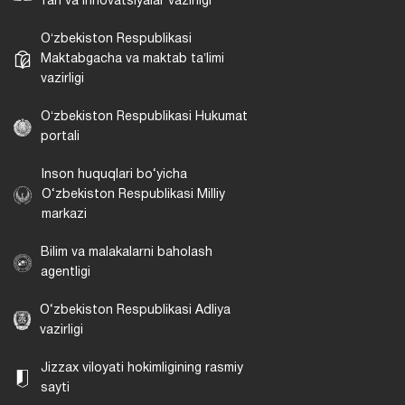
fan va innovatsiyalar vazirligi
Oʻzbekiston Respublikasi
Maktabgacha va maktab taʼlimi
vazirligi
Oʻzbekiston Respublikasi Hukumat
portali
Inson huquqlari bo‘yicha
O‘zbekiston Respublikasi Milliy
markazi
Bilim va malakalarni baholash
agentligi
O‘zbekiston Respublikasi Adliya
vazirligi
Jizzax viloyati hokimligining rasmiy
sayti