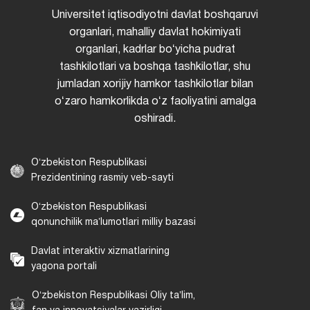
Universitet iqtisodiyotni davlat boshqaruvi
organlari, mahalliy davlat hokimiyati
organlari, kadrlar boʻyicha pudrat
tashkilotlari va boshqa tashkilotlar, shu
jumladan xorijiy hamkor tashkilotlar bilan
oʻzaro hamkorlikda oʻz faoliyatini amalga
oshiradi.
Oʻzbekiston Respublikasi
Prezidentining rasmiy veb-sayti
Oʻzbekiston Respublikasi
qonunchilik maʼlumotlari milliy bazasi
Davlat interaktiv xizmatlarining
yagona portali
Oʻzbekiston Respublikasi Oliy taʼlim,