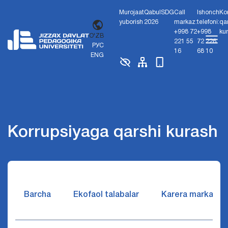
Murojaat
Qabul
SDG
Call
Ishonch
Ko
yuborish
2026
markaz:
telefoni:
qa
+998 72
+998
ku
O'ZB
221 55
72 226
РУС
16
68 10
ENG
Korrupsiyaga qarshi kurash
Barcha
Ekofaol talabalar
Karera markazi