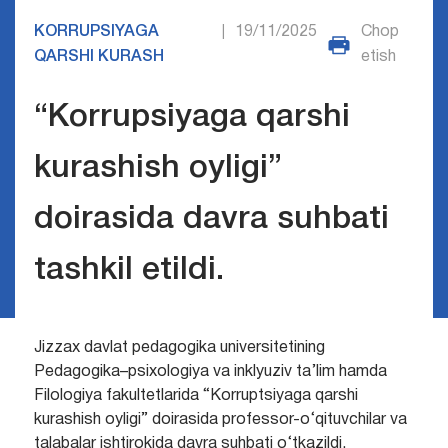
KORRUPSIYAGA
19/11/2025
Chop
|
QARSHI KURASH
etish
“Korrupsiyaga qarshi
kurashish oyligi”
doirasida davra suhbati
tashkil etildi.
Jizzax davlat pedagogika universitetining
Pedagogika–psixologiya va inklyuziv ta’lim hamda
Filologiya fakultetlarida “Korruptsiyaga qarshi
kurashish oyligi” doirasida professor-o‘qituvchilar va
talabalar ishtirokida davra suhbati o‘tkazildi.