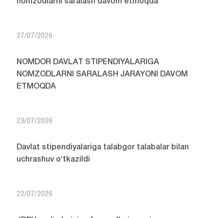
nomzodlarni saralash davom etmoqda
27/07/2026
NOMDOR DAVLAT STIPENDIYALARIGA
NOMZODLARNI SARALASH JARAYONI DAVOM
ETMOQDA
23/07/2026
Davlat stipendiyalariga talabgor talabalar bilan
uchrashuv o‘tkazildi
22/07/2026