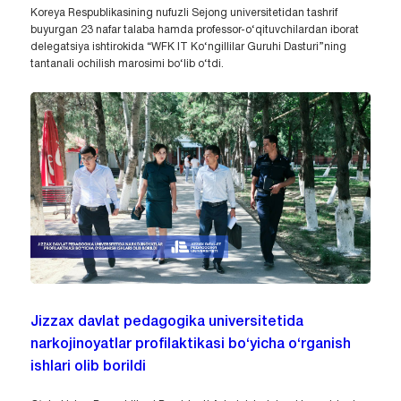
Koreya Respublikasining nufuzli Sejong universitetidan tashrif
buyurgan 23 nafar talaba hamda professor-o‘qituvchilardan iborat
delegatsiya ishtirokida “WFK IT Ko‘ngillilar Guruhi Dasturi”ning
tantanali ochilish marosimi bo‘lib o‘tdi.
Jizzax davlat pedagogika universitetida
narkojinoyatlar profilaktikasi bo‘yicha o‘rganish
ishlari olib borildi