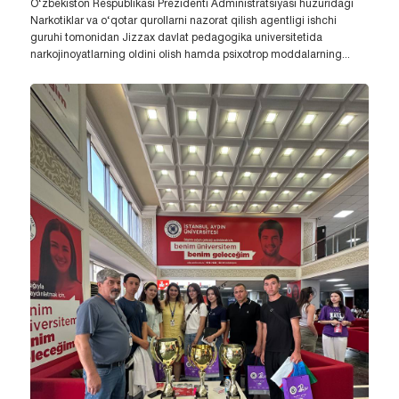
O‘zbekiston Respublikasi Prezidenti Administratsiyasi huzuridagi
Narkotiklar va o‘qotar qurollarni nazorat qilish agentligi ishchi
guruhi tomonidan Jizzax davlat pedagogika universitetida
narkojinoyatlarning oldini olish hamda psixotrop moddalarning...