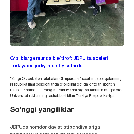
G‘oliblarga munosib e’tirof: JDPU talabalari
Turkiyada ijodiy-ma’rifiy safarda
“Yangi O‘zbekiston talabalari Olimpiadasi” sport musobaqalarining
respublika final bosqichlarida g‘oliblikni qo‘lga kiritgan sportchi
talabalar hamda ularning murabbiylarini rag‘batlantirish maqsadida
Universitet rektorining tashabbusi bilan Turkiya Respublikasiga...
So'nggi yangiliklar
JDPUda nomdor davlat stipendiyalariga