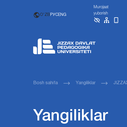
Murojaat
yuborish
O'ZB
РУС
ENG
Bosh sahifa
Yangiliklar
JIZZA
Yangiliklar