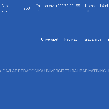
Qabul
Call markaz: +998 72 221 55
Ishonch telefon
SDG
2026
16
10
Universitet
Faoliyat
Talabalarga
Y
X DAVLAT PEDAGOGIKA UNIVERSITETI RAHBARIYATINING