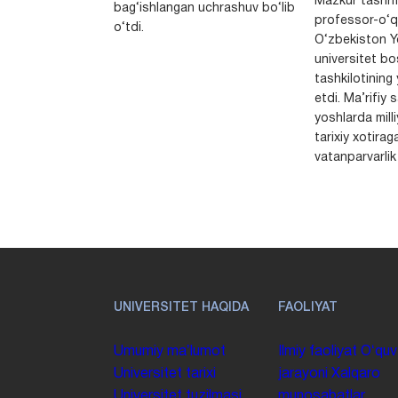
Mazkur tashrif
bag‘ishlangan uchrashuv bo‘lib
professor-o‘q
o‘tdi.
O‘zbekiston Yo
universitet bo
tashkilotining 
etdi. Ma’rifiy 
yoshlarda milli
tarixiy xotirag
vatanparvarlik t
UNIVERSITET HAQIDA
FAOLIYAT
Umumiy maʼlumot
Ilmiy faoliyat
Oʻquv
Universitet tarixi
jarayoni
Xalqaro
Universitet tuzilmasi
munosabatlar