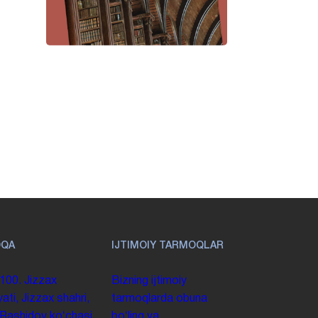
OQA
IJTIMOIY TARMOQLAR
100. Jizzax
Bizning ijtimoiy
yati, Jizzax shahri,
tarmoqlarda obuna
 Rashidov koʻchasi,
boʻling va