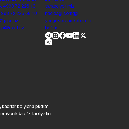
y.
+998 72 226 13
taraqqiyotimiz
+998 72 226 68 10
haqidagi soʻnggi
o@jdpu.uz
yangiliklardan xabardor
.jdpi@exat.uz
boʻling.
, kadrlar boʻyicha pudrat
hamkorlikda oʻz faoliyatini