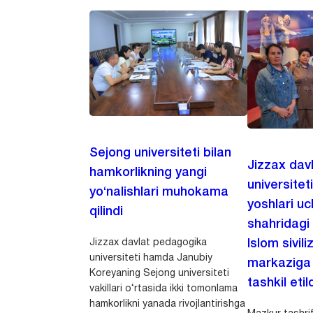
Sejong universiteti bilan
Jizzax dav
hamkorlikning yangi
universitet
yo‘nalishlari muhokama
yoshlari u
qilindi
shahridagi
Jizzax davlat pedagogika
Islom sivili
universiteti hamda Janubiy
markaziga m
Koreyaning Sejong universiteti
tashkil etild
vakillari o‘rtasida ikki tomonlama
hamkorlikni yanada rivojlantirishga