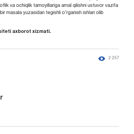
flik va ochiqlik tamoyillariga amal qilishni ustuvor vazifa
bir masala yuzasidan tegishli o‘rganish ishlari olib
ti axborot xizmati.
2 257
r