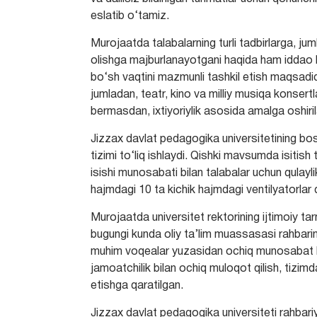
eslatib o‘tamiz.
Murojaatda talabalarning turli tadbirlarga, juml
olishga majburlanayotgani haqida ham iddao bil
bo‘sh vaqtini mazmunli tashkil etish maqsadida
jumladan, teatr, kino va milliy musiqa konsertla
bermasdan, ixtiyoriylik asosida amalga oshiril
Jizzax davlat pedagogika universitetining bosh
tizimi to‘liq ishlaydi. Qishki mavsumda isit
isishi munosabati bilan talabalar uchun qulay
hajmdagi 10 ta kichik hajmdagi ventilyatorlar q
Murojaatda universitet rektorining ijtimoiy tar
bugungi kunda oliy ta’lim muassasasi rahbarini
muhim voqealar yuzasidan ochiq munosabat bild
jamoatchilik bilan ochiq muloqot qilish, tizim
etishga qaratilgan.
Jizzax davlat pedagogika universiteti rahbariya