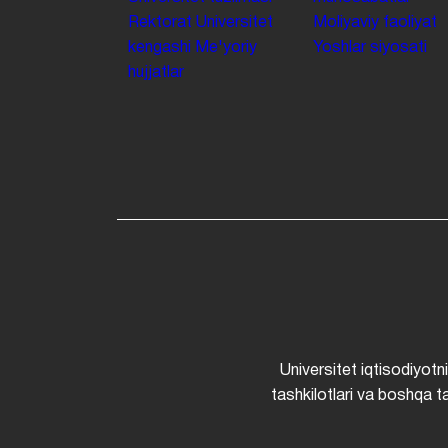
Rektorat
Universitet
Moliyaviy faoliyat
kengashi
Me'yoriy
Yoshlar siyosati
hujjatlar
Universitet iqtisodiyotn
tashkilotlari va boshqa ta