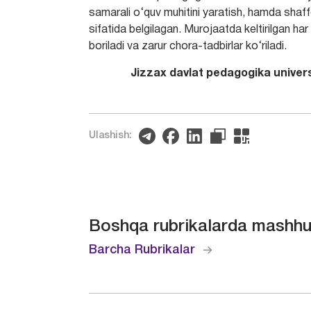
samarali o‘quv muhitini yaratish, hamda shaffo
sifatida belgilagan. Murojaatda keltirilgan har 
boriladi va zarur chora-tadbirlar ko‘riladi.
Jizzax davlat pedagogika universite
Ulashish:
Boshqa rubrikalarda mashhu
Barcha Rubrikalar