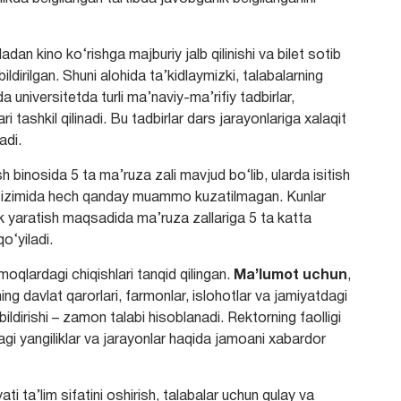
adan kino ko‘rishga majburiy jalb qilinishi va bilet sotib
dirilgan. Shuni alohida ta’kidlaymizki, talabalarning
 universitetda turli ma’naviy-ma’rifiy tadbirlar,
ri tashkil qilinadi. Bu tadbirlar dars jarayonlariga xalaqit
adi.
 binosida 5 ta ma’ruza zali mavjud bo‘lib, ularda isitish
ish tizimida hech qanday muammo kuzatilmagan. Kunlar
lik yaratish maqsadida ma’ruza zallariga 5 ta katta
o‘yiladi.
moqlardagi chiqishlari tanqid qilingan.
Ma’lumot uchun
,
ng davlat qarorlari, farmonlar, islohotlar va jamiyatdagi
irishi – zamon talabi hisoblanadi. Rektorning faolligi
dagi yangiliklar va jarayonlar haqida jamoani xabardor
ti ta’lim sifatini oshirish, talabalar uchun qulay va