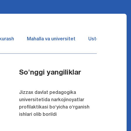
 kurash
Mahalla va universitet
Ustozlar suhbatin 
So'nggi yangiliklar
Jizzax davlat pedagogika
universitetida narkojinoyatlar
profilaktikasi bo‘yicha o‘rganish
ishlari olib borildi