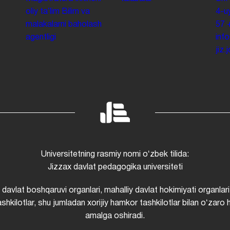
oliy taʼlim
Bilim va
4-u
malakalarni baholash
57
agentligi
inf
jiz
Universitetning rasmiy nomi oʻzbek tilida:
Jizzax davlat pedagogika universiteti
i davlat boshqaruvi organlari, mahalliy davlat hokimiyati organlari
shkilotlar, shu jumladan xorijiy hamkor tashkilotlar bilan oʻzaro 
amalga oshiradi.