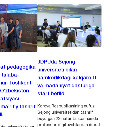
JDPUda Sejong
lat pedagogika
universiteti bilan
i talaba-
hamkorlikdagi xalqaro IT
chun Toshkent
va madaniyat dasturiga
 O‘zbekiston
start berildi
zatsiyasi
Koreya Respublikasining nufuzli
a’rifiy tashrif
Sejong universitetidan tashrif
i.
buyurgan 23 nafar talaba hamda
professor-o‘qituvchilardan iborat