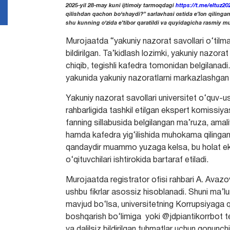
2025-yil 28-may kuni ijtimoiy tarmoqdagi
https://t.me/eltuz20
qilishdan qachon bo‘shaydi?” sarlavhasi ostida e’lon qilinga
shu kunning o‘zida e’tibor qaratildi va quyidagicha rasmiy mu
Murojaatda “yakuniy nazorat savollari o‘tilm
bildirilgan. Ta’kidlash lozimki, yakuniy nazorat
chiqib, tegishli kafedra tomonidan belgilana
yakunida yakuniy nazoratlarni markazlashgan 
Yakuniy nazorat savollari universitet o‘quv-u
rahbarligida tashkil etilgan ekspert komissiya
fanning sillabusida belgilangan ma’ruza, amali
hamda kafedra yig‘ilishida muhokama qilingan b
qandaydir muammo yuzaga kelsa, bu holat eks
o‘qituvchilari ishtirokida bartaraf etiladi.
Murojaatda registrator ofisi rahbari A. Avazov
ushbu fikrlar asossiz hisoblanadi. Shuni ma’lum
mavjud bo‘lsa, universitetning Korrupsiyaga 
boshqarish bo‘limiga yoki @jdpiantikorrbot te
va dalilsiz bildirilgan tuhmatlar uchun qonunchi