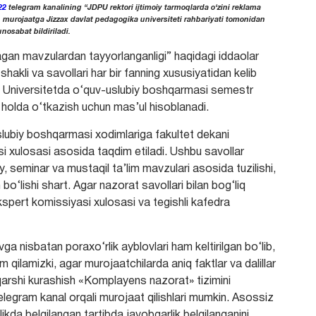
22
telegram kanalining “JDPU rektori ijtimoiy tarmoqlarda o‘zini reklama
n murojaatga Jizzax davlat pedagogika universiteti rahbariyati tomonidan
nosabat bildiriladi.
agan mavzulardan tayyorlanganligi” haqidagi iddaolar
 shakli va savollari har bir fanning xususiyatidan kelib
di. Universitetda o‘quv-uslubiy boshqarmasi semestr
holda o‘tkazish uchun mas’ul hisoblanadi.
slubiy boshqarmasi xodimlariga fakultet dekani
si xulosasi asosida taqdim etiladi. Ushbu savollar
y, seminar va mustaqil ta’lim mavzulari asosida tuzilishi,
o‘lishi shart. Agar nazorat savollari bilan bog‘liq
pert komissiyasi xulosasi va tegishli kafedra
ga nisbatan poraxo‘rlik ayblovlari ham keltirilgan bo‘lib,
 qilamizki, agar murojaatchilarda aniq faktlar va dalillar
qarshi kurashish «Komplayens nazorat» tizimini
legram kanal orqali murojaat qilishlari mumkin. Asossiz
likda belgilangan tartibda javobgarlik belgilanganini