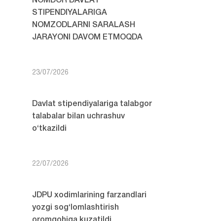
NOMDOR DAVLAT
STIPENDIYALARIGA
NOMZODLARNI SARALASH
JARAYONI DAVOM ETMOQDA
23/07/2026
Davlat stipendiyalariga talabgor
talabalar bilan uchrashuv
o‘tkazildi
22/07/2026
JDPU xodimlarining farzandlari
yozgi sog‘lomlashtirish
oromgohiga kuzatildi