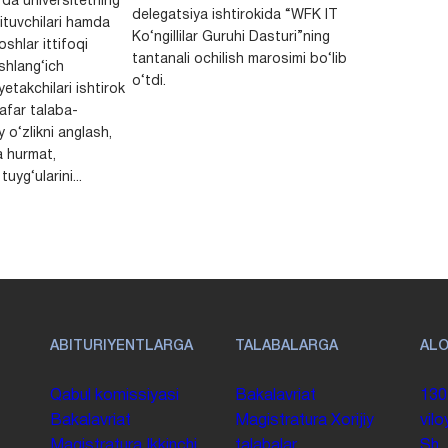
da universitetning
delegatsiya ishtirokida “WFK IT
ituvchilari hamda
Ko‘ngillilar Guruhi Dasturi”ning
shlar ittifoqi
tantanali ochilish marosimi bo‘lib
shlang‘ich
o‘tdi.
yetakchilari ishtirok
safar talaba-
y o‘zlikni anglash,
a hurmat,
uyg‘ularini...
ABITURIYENTLARGA
TALABALARGA
AL
Qabul komissiyasi
Bakalavriat
130
Bakalavriat
Magistratura
Xorijiy
vilo
Magistratura
Ikkinchi
talabalar
Sh.