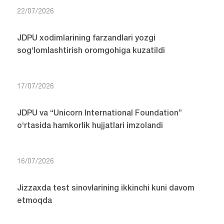
22/07/2026
JDPU xodimlarining farzandlari yozgi
sog‘lomlashtirish oromgohiga kuzatildi
17/07/2026
JDPU va “Unicorn International Foundation”
o‘rtasida hamkorlik hujjatlari imzolandi
16/07/2026
Jizzaxda test sinovlarining ikkinchi kuni davom
etmoqda