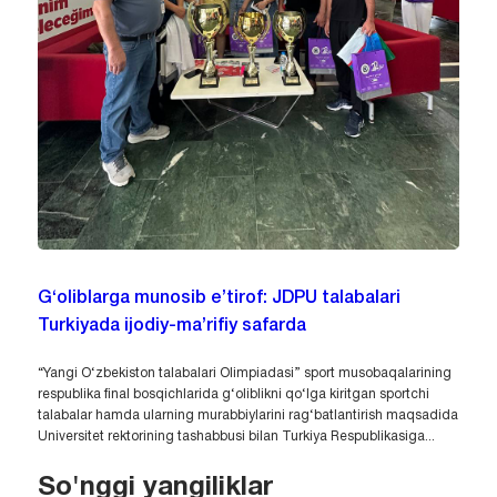
G‘oliblarga munosib e’tirof: JDPU talabalari
Turkiyada ijodiy-ma’rifiy safarda
“Yangi O‘zbekiston talabalari Olimpiadasi” sport musobaqalarining
respublika final bosqichlarida g‘oliblikni qo‘lga kiritgan sportchi
talabalar hamda ularning murabbiylarini rag‘batlantirish maqsadida
Universitet rektorining tashabbusi bilan Turkiya Respublikasiga...
So'nggi yangiliklar