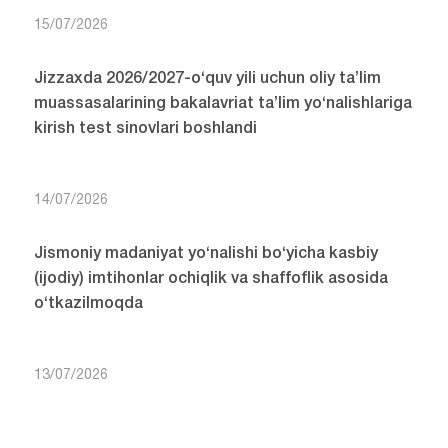
15/07/2026
Jizzaxda 2026/2027-o‘quv yili uchun oliy ta’lim
muassasalarining bakalavriat ta’lim yo‘nalishlariga
kirish test sinovlari boshlandi
14/07/2026
Jismoniy madaniyat yo‘nalishi bo‘yicha kasbiy
(ijodiy) imtihonlar ochiqlik va shaffoflik asosida
o‘tkazilmoqda
13/07/2026