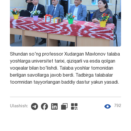
Shundan so‘ng professor Xudargan Mavlonov talaba
yoshlarga universitet tarixi, qiziqarli va esda qolgan
voqealar bilan bo‘lishdi. Talaba yoshlar tomonidan
berilgan savollarga javob berdi. Tadbirga talabalar
toomnidan tayyorlangan baddiy dastur yakun yasadi.
792
Ulashish: