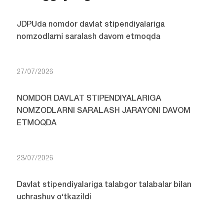
JDPUda nomdor davlat stipendiyalariga
nomzodlarni saralash davom etmoqda
27/07/2026
NOMDOR DAVLAT STIPENDIYALARIGA
NOMZODLARNI SARALASH JARAYONI DAVOM
ETMOQDA
23/07/2026
Davlat stipendiyalariga talabgor talabalar bilan
uchrashuv o‘tkazildi