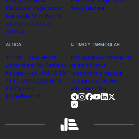
Qabul komissiyasi
Bakalavriat
Magistratura
Bakalavriat
Magistratura
Xorijiy talabalar
Ikkinchi oliy taʼlim
Bilim va
malakalarni baholash
agentligi
ALOQA
IJTIMOIY TARMOQLAR
130100. Jizzax viloyati,
Bizning ijtimoiy tarmoqlarda
Jizzax shahri, Sh. Rashidov
obuna boʻling va
koʻchasi, 4-uy.
+998 72 226
taraqqiyotimiz haqidagi
13 57
+998 72 226 68 10
soʻnggi yangiliklardan
info@jdpu.uz
xabardor boʻling.
jiz.jdpi@exat.uz