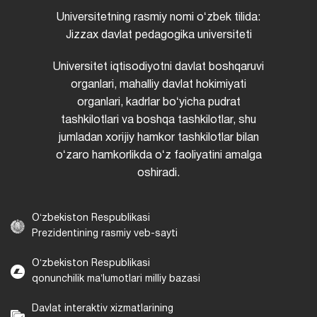
Universitetning rasmiy nomi oʻzbek tilida:
Jizzax davlat pedagogika universiteti
Universitet iqtisodiyotni davlat boshqaruvi
organlari, mahalliy davlat hokimiyati
organlari, kadrlar boʻyicha pudrat
tashkilotlari va boshqa tashkilotlar, shu
jumladan xorijiy hamkor tashkilotlar bilan
oʻzaro hamkorlikda oʻz faoliyatini amalga
oshiradi.
Oʻzbekiston Respublikasi
Prezidentining rasmiy veb-sayti
Oʻzbekiston Respublikasi
qonunchilik maʼlumotlari milliy bazasi
Davlat interaktiv xizmatlarining