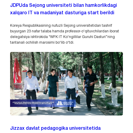
JDPUda Sejong universiteti bilan hamkorlikdagi
xalqaro IT va madaniyat dasturiga start berildi
Koreya Respublikasining nufuzli Sejong universitetidan tashrif
buyurgan 23 nafar talaba hamda professor-o‘qituvchilardan iborat
delegatsiya ishtirokida “WFK IT Ko‘ngillilar Guruhi Dasturi”ning
tantanali ochilish marosimi bo‘lib o‘tdi.
Jizzax davlat pedagogika universitetida