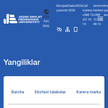
Murojaat
Qabul
SDG
Call
Ishonch
Ko
yuborish
2026
markaz:
telefoni:
qa
+998 72
+998
ku
O'ZB
221 55
72 226
РУС
16
68 10
ENG
Yangiliklar
Barcha
Ekofaol talabalar
Karera markazi