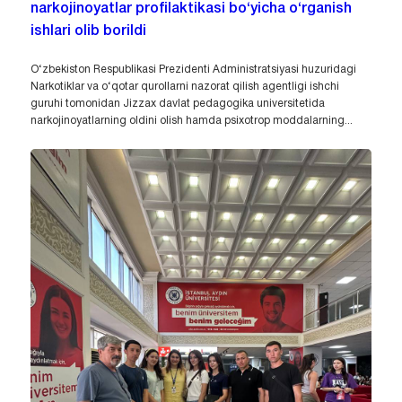
narkojinoyatlar profilaktikasi bo‘yicha o‘rganish
ishlari olib borildi
O‘zbekiston Respublikasi Prezidenti Administratsiyasi huzuridagi
Narkotiklar va o‘qotar qurollarni nazorat qilish agentligi ishchi
guruhi tomonidan Jizzax davlat pedagogika universitetida
narkojinoyatlarning oldini olish hamda psixotrop moddalarning...