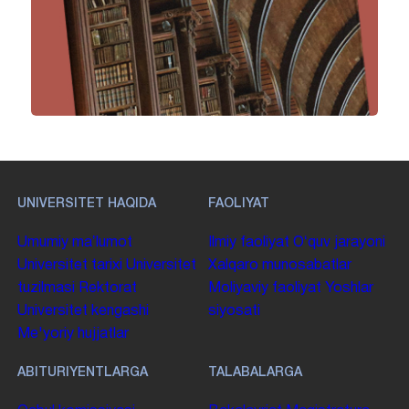
UNIVERSITET HAQIDA
FAOLIYAT
Umumiy maʼlumot
Ilmiy faoliyat
Oʻquv jarayoni
Universitet tarixi
Universitet
Xalqaro munosabatlar
tuzilmasi
Rektorat
Moliyaviy faoliyat
Yoshlar
Universitet kengashi
siyosati
Me'yoriy hujjatlar
ABITURIYENTLARGA
TALABALARGA