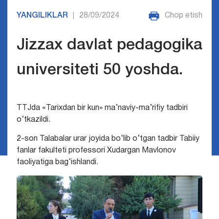
YANGILIKLAR
28/09/2024
Chop etish
|
Jizzax davlat pedagogika
universiteti 50 yoshda.
TTJda «Tarixdan bir kun» ma’naviy-ma’rifiy tadbiri
o‘tkazildi.
2-son Talabalar urar joyida bo‘lib o‘tgan tadbir Tabiiy
fanlar fakulteti professori Xudargan Mavlonov
faoliyatiga bag‘ishlandi.