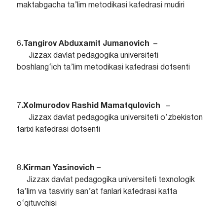
maktabgacha ta’lim metodikasi kafedrasi mudiri
6
.Tangirov Abduxamit Jumanovich
–
Jizzax davlat pedagogika universiteti
boshlang‘ich ta’lim metodikasi kafedrasi dotsenti
7
.Xolmurodov Rashid Mamatqulovich
–
Jizzax davlat pedagogika universiteti o‘zbekiston
tarixi kafedrasi dotsenti
8.
Kirman Yasinovich –
Jizzax davlat pedagogika universiteti texnologik
ta’lim va tasviriy san’at fanlari kafedrasi katta
o‘qituvchisi