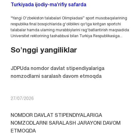
Turkiyada ijodiy-ma’rifiy safarda
“Yangi O‘zbekiston talabalari Olimpiadasi” sport musobaqalarining
respublika final bosqichlarida g‘oliblikni qo‘lga kiritgan sportchi
talabalar hamda ularning murabbiylarini rag‘batlantirish maqsadida
Universitet rektorining tashabbusi bilan Turkiya Respublikasiga...
So'nggi yangiliklar
JDPUda nomdor davlat stipendiyalariga
nomzodlarni saralash davom etmoqda
27/07/2026
NOMDOR DAVLAT STIPENDIYALARIGA
NOMZODLARNI SARALASH JARAYONI DAVOM
ETMOQDA