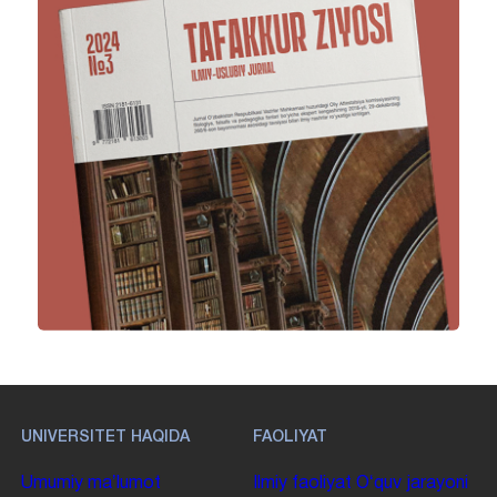
UNIVERSITET HAQIDA
FAOLIYAT
Umumiy maʼlumot
Ilmiy faoliyat
Oʻquv jarayoni