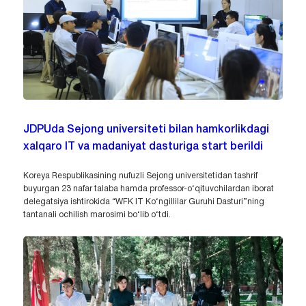
JDPUda Sejong universiteti bilan hamkorlikdagi
xalqaro IT va madaniyat dasturiga start berildi
Koreya Respublikasining nufuzli Sejong universitetidan tashrif
buyurgan 23 nafar talaba hamda professor-o‘qituvchilardan iborat
delegatsiya ishtirokida “WFK IT Ko‘ngillilar Guruhi Dasturi”ning
tantanali ochilish marosimi bo‘lib o‘tdi.