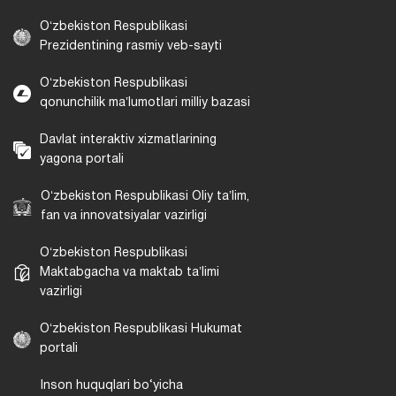
Oʻzbekiston Respublikasi
Prezidentining rasmiy veb-sayti
Oʻzbekiston Respublikasi
qonunchilik maʼlumotlari milliy bazasi
Davlat interaktiv xizmatlarining
yagona portali
Oʻzbekiston Respublikasi Oliy taʼlim,
fan va innovatsiyalar vazirligi
Oʻzbekiston Respublikasi
Maktabgacha va maktab taʼlimi
vazirligi
Oʻzbekiston Respublikasi Hukumat
portali
Inson huquqlari bo‘yicha