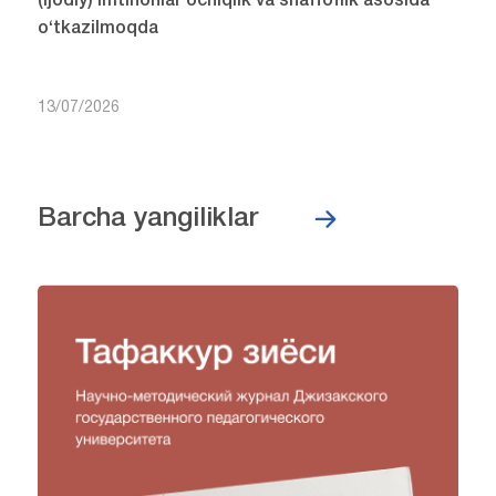
(ijodiy) imtihonlar ochiqlik va shaffoflik asosida
o‘tkazilmoqda
13/07/2026
Barcha yangiliklar