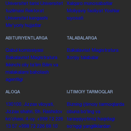
Universitet tarixi
Universitet
Xalqaro munosabatlar
tuzilmasi
Rektorat
Moliyaviy faoliyat
Yoshlar
Universitet kengashi
siyosati
Me'yoriy hujjatlar
ABITURIYENTLARGA
TALABALARGA
Qabul komissiyasi
Bakalavriat
Magistratura
Bakalavriat
Magistratura
Xorijiy talabalar
Ikkinchi oliy taʼlim
Bilim va
malakalarni baholash
agentligi
ALOQA
IJTIMOIY TARMOQLAR
130100. Jizzax viloyati,
Bizning ijtimoiy tarmoqlarda
Jizzax shahri, Sh. Rashidov
obuna boʻling va
koʻchasi, 4-uy.
+998 72 226
taraqqiyotimiz haqidagi
13 57
+998 72 226 68 10
soʻnggi yangiliklardan