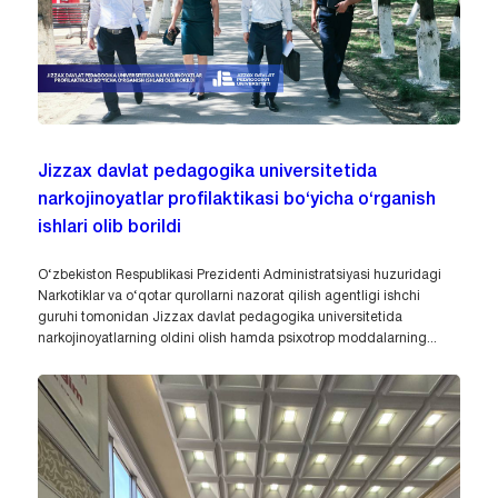
Jizzax davlat pedagogika universitetida
narkojinoyatlar profilaktikasi bo‘yicha o‘rganish
ishlari olib borildi
O‘zbekiston Respublikasi Prezidenti Administratsiyasi huzuridagi
Narkotiklar va o‘qotar qurollarni nazorat qilish agentligi ishchi
guruhi tomonidan Jizzax davlat pedagogika universitetida
narkojinoyatlarning oldini olish hamda psixotrop moddalarning...