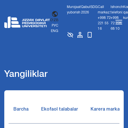
Murojaat
Qabul
SDG
Call
Ishonch
Ko
yuborish
2026
markaz:
telefoni:
qa
+998 72
+998
ku
O'ZB
221 55
72 226
РУС
16
68 10
ENG
Yangiliklar
Barcha
Ekofaol talabalar
Karera markazi