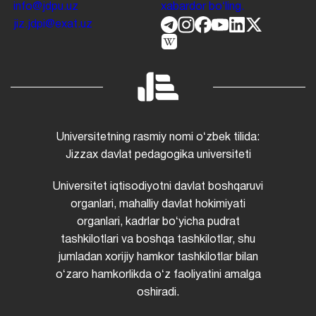
info@jdpu.uz
xabardor boʻling.
jiz.jdpi@exat.uz
Universitetning rasmiy nomi oʻzbek tilida:
Jizzax davlat pedagogika universiteti
Universitet iqtisodiyotni davlat boshqaruvi
organlari, mahalliy davlat hokimiyati
organlari, kadrlar boʻyicha pudrat
tashkilotlari va boshqa tashkilotlar, shu
jumladan xorijiy hamkor tashkilotlar bilan
oʻzaro hamkorlikda oʻz faoliyatini amalga
oshiradi.