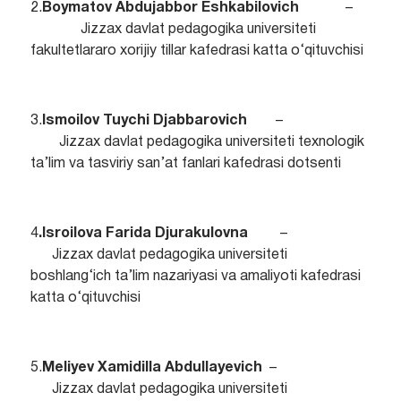
2.
Boymatov Abdujabbor Eshkabilovich
–
Jizzax davlat pedagogika universiteti
fakultetlararo xorijiy tillar kafedrasi katta o‘qituvchisi
3.
Ismoilov Tuychi Djabbarovich
–
Jizzax davlat pedagogika universiteti texnologik
ta’lim va tasviriy san’at fanlari kafedrasi dotsenti
4
.Isroilova Farida Djurakulovna
–
Jizzax davlat pedagogika universiteti
boshlang‘ich ta’lim nazariyasi va amaliyoti kafedrasi
katta o‘qituvchisi
5.
Meliyev Xamidilla Abdullayevich
–
Jizzax davlat pedagogika universiteti