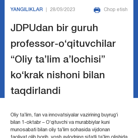
YANGILIKLAR
28/09/2023
Chop etish
|
JDPUdan bir guruh
professor-o‘qituvchilar
“Oliy ta’lim a’lochisi”
ko‘krak nishoni bilan
taqdirlandi
Oliy taʼlim, fan va innovatsiyalar vazirining buyrugʻi
bilan 1-oktabr – Oʻqituvchi va murabbiylar kuni
munosabati bilan oliy taʼlim sohasida vijdonan
faoliyat olib borib, yosh avlodning sifatli taʼlim olishida