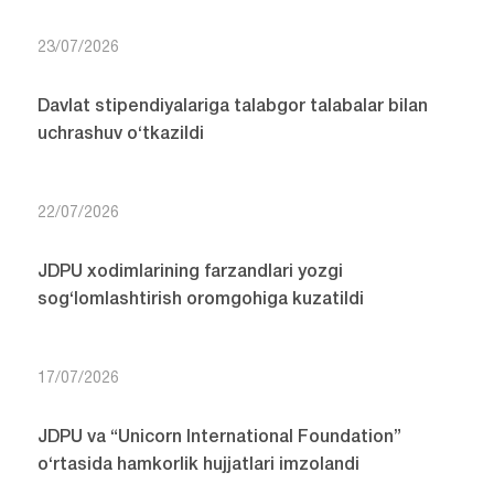
23/07/2026
Davlat stipendiyalariga talabgor talabalar bilan
uchrashuv o‘tkazildi
22/07/2026
JDPU xodimlarining farzandlari yozgi
sog‘lomlashtirish oromgohiga kuzatildi
17/07/2026
JDPU va “Unicorn International Foundation”
o‘rtasida hamkorlik hujjatlari imzolandi