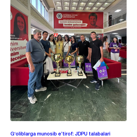
G‘oliblarga munosib e’tirof: JDPU talabalari