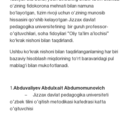
oʻzining fidokorona mehnati bilan namuna
boʻlayotgan, tizim rivoji uchun oʻzining munosib
hissasini qoʻshib kelayotgan Jizzax davlat
pedagogika universitetining bir guruh professor-
o‘qituvchilari, soha fidoyilari “Oliy taʼlim aʼlochisi”
koʻkrak nishoni bilan taqdirlandi.
Ushbu koʻkrak nishoni bilan taqdirlanganlarning har biri
bazaviy hisoblash miqdorining toʻrt baravaridagi pul
mablagʻi bilan mukofotlanadi.
1.
Abduvaliyev Abdulxait Abdumomunovich
– Jizzax davlat pedagogika universiteti
o‘zbek tilini o‘qitish metodikasi kafedrasi katta
o‘qituvchisi