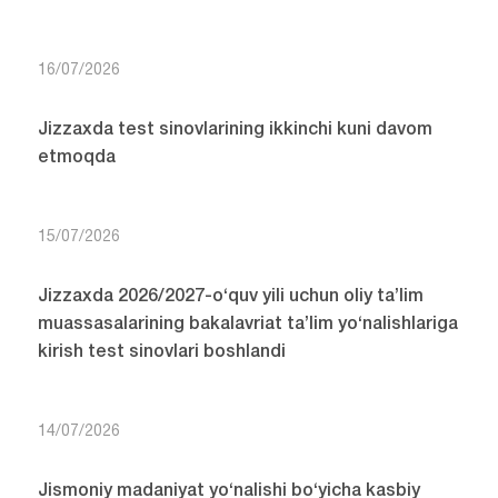
16/07/2026
Jizzaxda test sinovlarining ikkinchi kuni davom
etmoqda
15/07/2026
Jizzaxda 2026/2027-o‘quv yili uchun oliy ta’lim
muassasalarining bakalavriat ta’lim yo‘nalishlariga
kirish test sinovlari boshlandi
14/07/2026
Jismoniy madaniyat yo‘nalishi bo‘yicha kasbiy