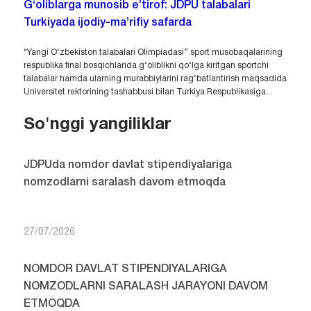
G‘oliblarga munosib e’tirof: JDPU talabalari
Turkiyada ijodiy-ma’rifiy safarda
“Yangi O‘zbekiston talabalari Olimpiadasi” sport musobaqalarining
respublika final bosqichlarida g‘oliblikni qo‘lga kiritgan sportchi
talabalar hamda ularning murabbiylarini rag‘batlantirish maqsadida
Universitet rektorining tashabbusi bilan Turkiya Respublikasiga...
So'nggi yangiliklar
JDPUda nomdor davlat stipendiyalariga
nomzodlarni saralash davom etmoqda
27/07/2026
NOMDOR DAVLAT STIPENDIYALARIGA
NOMZODLARNI SARALASH JARAYONI DAVOM
ETMOQDA