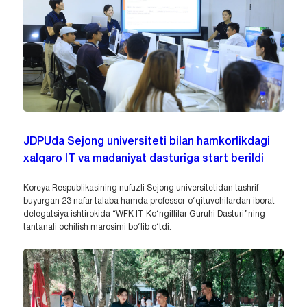
JDPUda Sejong universiteti bilan hamkorlikdagi
xalqaro IT va madaniyat dasturiga start berildi
Koreya Respublikasining nufuzli Sejong universitetidan tashrif
buyurgan 23 nafar talaba hamda professor-o‘qituvchilardan iborat
delegatsiya ishtirokida “WFK IT Ko‘ngillilar Guruhi Dasturi”ning
tantanali ochilish marosimi bo‘lib o‘tdi.