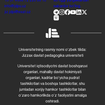
13 57
+998 72 226 68 10
soʻnggi yangiliklardan
info@jdpu.uz
xabardor boʻling.
jiz.jdpi@exat.uz
Universitetning rasmiy nomi oʻzbek tilida:
Jizzax davlat pedagogika universiteti
Universitet iqtisodiyotni davlat boshqaruvi
organlari, mahalliy davlat hokimiyati
organlari, kadrlar boʻyicha pudrat
tashkilotlari va boshqa tashkilotlar, shu
jumladan xorijiy hamkor tashkilotlar bilan
oʻzaro hamkorlikda oʻz faoliyatini amalga
oshiradi.