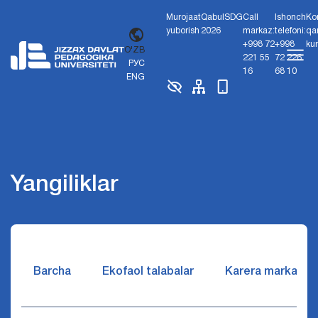
Murojaat
Qabul
SDG
Call
Ishonch
Ko
yuborish
2026
markaz:
telefoni:
qa
+998 72
+998
ku
O'ZB
221 55
72 226
РУС
16
68 10
ENG
Yangiliklar
Barcha
Ekofaol talabalar
Karera markazi