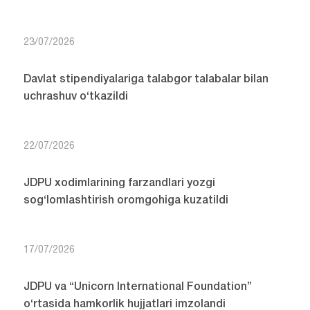
23/07/2026
Davlat stipendiyalariga talabgor talabalar bilan
uchrashuv o‘tkazildi
22/07/2026
JDPU xodimlarining farzandlari yozgi
sog‘lomlashtirish oromgohiga kuzatildi
17/07/2026
JDPU va “Unicorn International Foundation”
o‘rtasida hamkorlik hujjatlari imzolandi