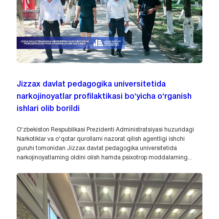
Jizzax davlat pedagogika universitetida
narkojinoyatlar profilaktikasi bo‘yicha o‘rganish
ishlari olib borildi
O‘zbekiston Respublikasi Prezidenti Administratsiyasi huzuridagi
Narkotiklar va o‘qotar qurollarni nazorat qilish agentligi ishchi
guruhi tomonidan Jizzax davlat pedagogika universitetida
narkojinoyatlarning oldini olish hamda psixotrop moddalarning...