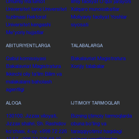
Umumiy maʼlumot
Ilmiy faoliyat
Oʻquv jarayoni
Universitet tarixi
Universitet
Xalqaro munosabatlar
tuzilmasi
Rektorat
Moliyaviy faoliyat
Yoshlar
Universitet kengashi
siyosati
Me'yoriy hujjatlar
ABITURIYENTLARGA
TALABALARGA
Qabul komissiyasi
Bakalavriat
Magistratura
Bakalavriat
Magistratura
Xorijiy talabalar
Ikkinchi oliy taʼlim
Bilim va
malakalarni baholash
agentligi
ALOQA
IJTIMOIY TARMOQLAR
130100. Jizzax viloyati,
Bizning ijtimoiy tarmoqlarda
Jizzax shahri, Sh. Rashidov
obuna boʻling va
koʻchasi, 4-uy.
+998 72 226
taraqqiyotimiz haqidagi