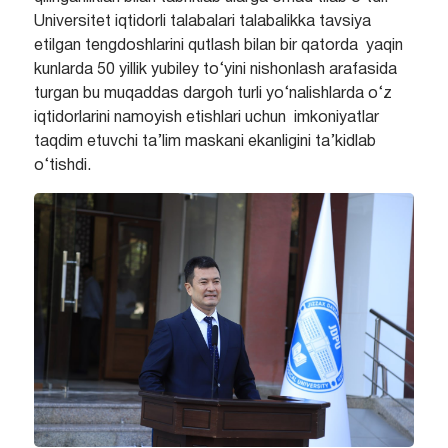
Universitet iqtidorli talabalari talabalikka tavsiya
etilgan tengdoshlarini qutlash bilan bir qatorda yaqin
kunlarda 50 yillik yubiley to‘yini nishonlash arafasida
turgan bu muqaddas dargoh turli yo‘nalishlarda o‘z
iqtidorlarini namoyish etishlari uchun imkoniyatlar
taqdim etuvchi ta’lim maskani ekanligini ta’kidlab
o‘tishdi.