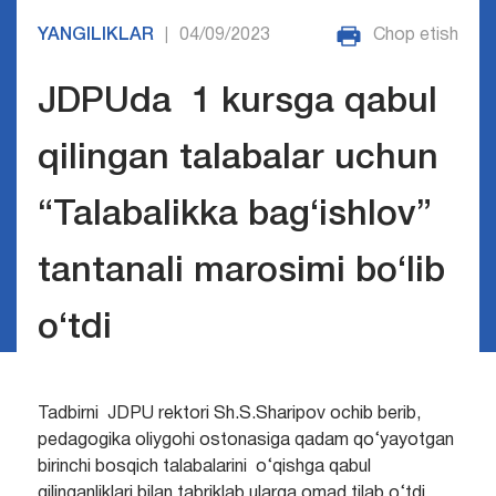
YANGILIKLAR
04/09/2023
Chop etish
|
JDPUda 1 kursga qabul
qilingan talabalar uchun
“Talabalikka bag‘ishlov”
tantanali marosimi bo‘lib
o‘tdi
Tadbirni JDPU rektori Sh.S.Sharipov ochib berib,
pedagogika oliygohi ostonasiga qadam qo‘yayotgan
birinchi bosqich talabalarini o‘qishga qabul
qilinganliklari bilan tabriklab
ularga omad tilab o‘tdi.