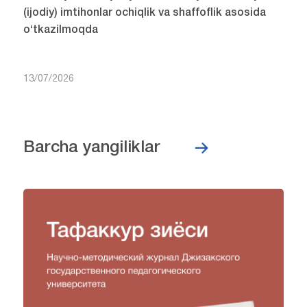
(ijodiy) imtihonlar ochiqlik va shaffoflik asosida
o‘tkazilmoqda
13/07/2026
Barcha yangiliklar