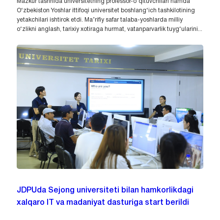
Mazkur tashrifda universitetning professor-o‘qituvchilari hamda
O‘zbekiston Yoshlar ittifoqi universitet boshlang‘ich tashkilotining
yetakchilari ishtirok etdi. Ma’rifiy safar talaba-yoshlarda milliy
o‘zlikni anglash, tarixiy xotiraga hurmat, vatanparvarlik tuyg‘ularini...
JDPUda Sejong universiteti bilan hamkorlikdagi
xalqaro IT va madaniyat dasturiga start berildi