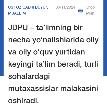
USTOZ QADRI BUYUK
09/11/2024
Chop
|
MUALLIM
etish
JDPU – ta’limning bir
necha yo‘nalishlarida oliy
va oliy o‘quv yurtidan
keyingi ta’lim beradi, turli
sohalardagi
mutaxassislar malakasini
oshiradi.