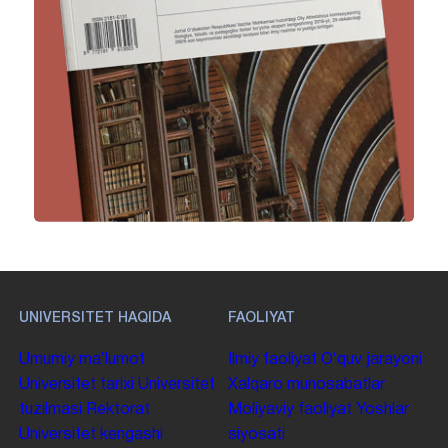
UNIVERSITET HAQIDA
FAOLIYAT
Umumiy maʼlumot
Ilmiy faoliyat
Oʻquv jarayoni
Universitet tarixi
Universitet
Xalqaro munosabatlar
tuzilmasi
Rektorat
Moliyaviy faoliyat
Yoshlar
Universitet kengashi
siyosati