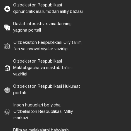
Oʻzbekiston Respublikasi
qonunchilik maʼlumotlari milliy bazasi
Davlat interaktiv xizmatlarining
yagona portali
Oʻzbekiston Respublikasi Oliy taʼlim,
fan va innovatsiyalar vazirligi
Oʻzbekiston Respublikasi
Maktabgacha va maktab taʼlimi
vazirligi
Oʻzbekiston Respublikasi Hukumat
portali
Inson huquqlari bo‘yicha
O‘zbekiston Respublikasi Milliy
markazi
Bilim va malakalarni baholash