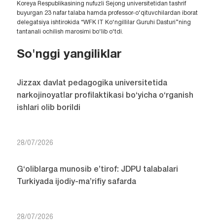
Koreya Respublikasining nufuzli Sejong universitetidan tashrif
buyurgan 23 nafar talaba hamda professor-o‘qituvchilardan iborat
delegatsiya ishtirokida “WFK IT Ko‘ngillilar Guruhi Dasturi”ning
tantanali ochilish marosimi bo‘lib o‘tdi.
So'nggi yangiliklar
Jizzax davlat pedagogika universitetida
narkojinoyatlar profilaktikasi bo‘yicha o‘rganish
ishlari olib borildi
28/07/2026
G‘oliblarga munosib e’tirof: JDPU talabalari
Turkiyada ijodiy-ma’rifiy safarda
28/07/2026