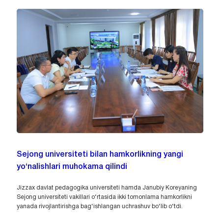
Sejong universiteti bilan hamkorlikning yangi
yo‘nalishlari muhokama qilindi
Jizzax davlat pedagogika universiteti hamda Janubiy Koreyaning
Sejong universiteti vakillari o‘rtasida ikki tomonlama hamkorlikni
yanada rivojlantirishga bag‘ishlangan uchrashuv bo‘lib o‘tdi.