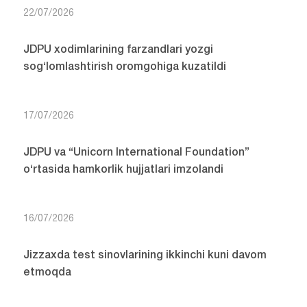
22/07/2026
JDPU xodimlarining farzandlari yozgi
sog‘lomlashtirish oromgohiga kuzatildi
17/07/2026
JDPU va “Unicorn International Foundation”
o‘rtasida hamkorlik hujjatlari imzolandi
16/07/2026
Jizzaxda test sinovlarining ikkinchi kuni davom
etmoqda