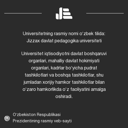
Universitetning rasmiy nomi oʻzbek tilida:
Jizzax davlat pedagogika universiteti
Universitet iqtisodiyotni davlat boshqaruvi
organlari, mahalliy davlat hokimiyati
organlari, kadrlar boʻyicha pudrat
tashkilotlari va boshqa tashkilotlar, shu
jumladan xorijiy hamkor tashkilotlar bilan
oʻzaro hamkorlikda oʻz faoliyatini amalga
oshiradi.
Oʻzbekiston Respublikasi
Prezidentining rasmiy veb-sayti