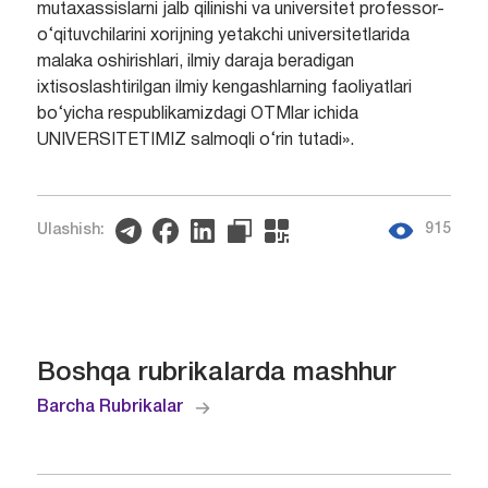
mutaxassislarni jalb qilinishi va universitet professor-
o‘qituvchilarini xorijning yetakchi universitetlarida
malaka oshirishlari, ilmiy daraja beradigan
ixtisoslashtirilgan ilmiy kengashlarning faoliyatlari
bo‘yicha respublikamizdagi OTMlar ichida
UNIVERSITETIMIZ salmoqli o‘rin tutadi».
915
Ulashish:
Boshqa rubrikalarda mashhur
Barcha Rubrikalar