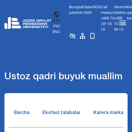
Murojaat
Qabul
SDG
Call
Ishonch
Ko
yuborish
2026
markaz:
telefoni:
qa
+998 72
+998
ku
O'ZB
221 55
72 226
РУС
16
68 10
ENG
Ustoz qadri buyuk muallim
Barcha
Ekofaol talabalar
Karera markazi