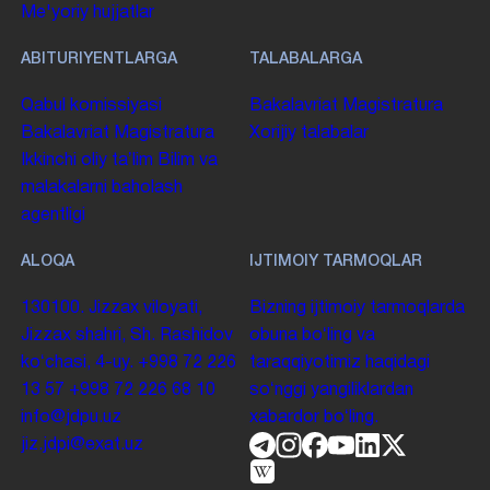
Me'yoriy hujjatlar
ABITURIYENTLARGA
TALABALARGA
Qabul komissiyasi
Bakalavriat
Magistratura
Bakalavriat
Magistratura
Xorijiy talabalar
Ikkinchi oliy taʼlim
Bilim va
malakalarni baholash
agentligi
ALOQA
IJTIMOIY TARMOQLAR
130100. Jizzax viloyati,
Bizning ijtimoiy tarmoqlarda
Jizzax shahri, Sh. Rashidov
obuna boʻling va
koʻchasi, 4-uy.
+998 72 226
taraqqiyotimiz haqidagi
13 57
+998 72 226 68 10
soʻnggi yangiliklardan
info@jdpu.uz
xabardor boʻling.
jiz.jdpi@exat.uz