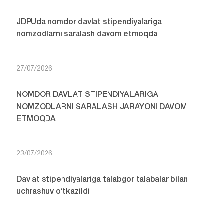
JDPUda nomdor davlat stipendiyalariga
nomzodlarni saralash davom etmoqda
27/07/2026
NOMDOR DAVLAT STIPENDIYALARIGA
NOMZODLARNI SARALASH JARAYONI DAVOM
ETMOQDA
23/07/2026
Davlat stipendiyalariga talabgor talabalar bilan
uchrashuv o‘tkazildi