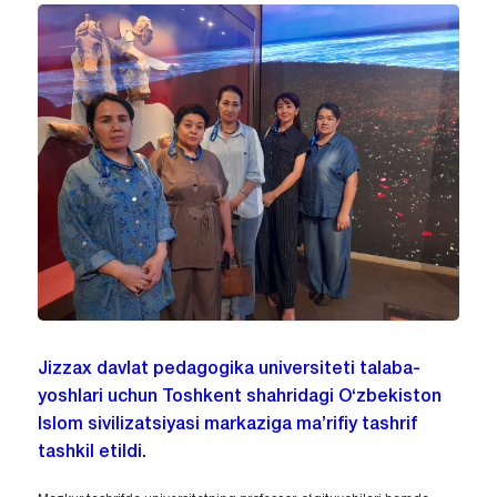
Jizzax davlat pedagogika universiteti talaba-
yoshlari uchun Toshkent shahridagi O‘zbekiston
Islom sivilizatsiyasi markaziga ma’rifiy tashrif
tashkil etildi.