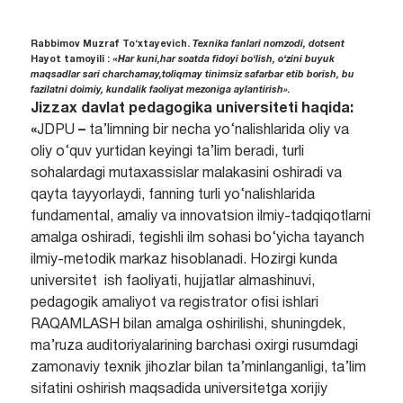
Rabbimov Muzraf To‘xtayevich.
Texnika fanlari nomzodi, dotsent
Hayot tamoyili : «
Har kuni,har soatda fidoyi bo‘lish, o‘zini buyuk
maqsadlar sari charchamay,toliqmay tinimsiz safarbar etib borish, bu
fazilatni doimiy, kundalik faoliyat mezoniga aylantirish».
Jizzax davlat pedagogika universiteti haqida:
«
JDPU
–
ta’limning bir necha yo‘nalishlarida oliy va
oliy o‘quv yurtidan keyingi ta’lim beradi, turli
sohalardagi mutaxassislar malakasini oshiradi va
qayta tayyorlaydi, fanning turli yo‘nalishlarida
fundamental, amaliy va innovatsion ilmiy-tadqiqotlarni
amalga oshiradi, tegishli ilm sohasi bo‘yicha tayanch
ilmiy-metodik markaz hisoblanadi. Hozirgi kunda
universitet ish faoliyati, hujjatlar almashinuvi,
pedagogik amaliyot va registrator ofisi ishlari
RAQAMLASH bilan amalga oshirilishi, shuningdek,
ma’ruza auditoriyalarining barchasi oxirgi rusumdagi
zamonaviy texnik jihozlar bilan ta’minlanganligi, ta’lim
sifatini oshirish maqsadida universitetga xorijiy