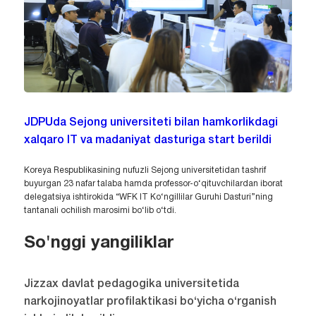
JDPUda Sejong universiteti bilan hamkorlikdagi
xalqaro IT va madaniyat dasturiga start berildi
Koreya Respublikasining nufuzli Sejong universitetidan tashrif
buyurgan 23 nafar talaba hamda professor-o‘qituvchilardan iborat
delegatsiya ishtirokida “WFK IT Ko‘ngillilar Guruhi Dasturi”ning
tantanali ochilish marosimi bo‘lib o‘tdi.
So'nggi yangiliklar
Jizzax davlat pedagogika universitetida
narkojinoyatlar profilaktikasi bo‘yicha o‘rganish