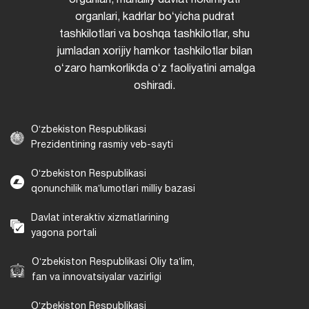
organlari, mahalliy davlat hokimiyati
organlari, kadrlar boʻyicha pudrat
tashkilotlari va boshqa tashkilotlar, shu
jumladan xorijiy hamkor tashkilotlar bilan
oʻzaro hamkorlikda oʻz faoliyatini amalga
oshiradi.
Oʻzbekiston Respublikasi
Prezidentining rasmiy veb-sayti
Oʻzbekiston Respublikasi
qonunchilik maʼlumotlari milliy bazasi
Davlat interaktiv xizmatlarining
yagona portali
Oʻzbekiston Respublikasi Oliy taʼlim,
fan va innovatsiyalar vazirligi
Oʻzbekiston Respublikasi