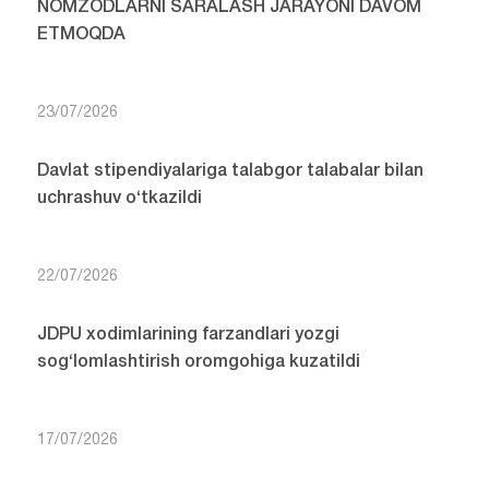
NOMZODLARNI SARALASH JARAYONI DAVOM
ETMOQDA
23/07/2026
Davlat stipendiyalariga talabgor talabalar bilan
uchrashuv o‘tkazildi
22/07/2026
JDPU xodimlarining farzandlari yozgi
sog‘lomlashtirish oromgohiga kuzatildi
17/07/2026