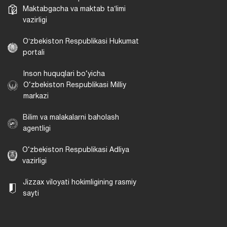
Maktabgacha va maktab taʼlimi
vazirligi
Oʻzbekiston Respublikasi Hukumat
portali
Inson huquqlari bo‘yicha
O‘zbekiston Respublikasi Milliy
markazi
Bilim va malakalarni baholash
agentligi
O‘zbekiston Respublikasi Adliya
vazirligi
Jizzax viloyati hokimligining rasmiy
sayti