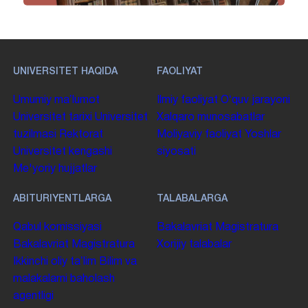
UNIVERSITET HAQIDA
FAOLIYAT
Umumiy maʼlumot
Ilmiy faoliyat
Oʻquv jarayoni
Universitet tarixi
Universitet
Xalqaro munosabatlar
tuzilmasi
Rektorat
Moliyaviy faoliyat
Yoshlar
Universitet kengashi
siyosati
Me'yoriy hujjatlar
ABITURIYENTLARGA
TALABALARGA
Qabul komissiyasi
Bakalavriat
Magistratura
Bakalavriat
Magistratura
Xorijiy talabalar
Ikkinchi oliy taʼlim
Bilim va
malakalarni baholash
agentligi