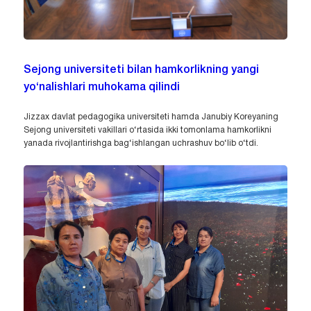
Sejong universiteti bilan hamkorlikning yangi
yo‘nalishlari muhokama qilindi
Jizzax davlat pedagogika universiteti hamda Janubiy Koreyaning
Sejong universiteti vakillari o‘rtasida ikki tomonlama hamkorlikni
yanada rivojlantirishga bag‘ishlangan uchrashuv bo‘lib o‘tdi.