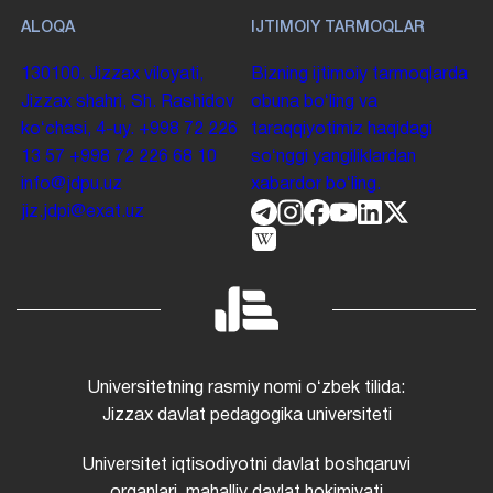
ALOQA
IJTIMOIY TARMOQLAR
130100. Jizzax viloyati,
Bizning ijtimoiy tarmoqlarda
Jizzax shahri, Sh. Rashidov
obuna boʻling va
koʻchasi, 4-uy.
+998 72 226
taraqqiyotimiz haqidagi
13 57
+998 72 226 68 10
soʻnggi yangiliklardan
info@jdpu.uz
xabardor boʻling.
jiz.jdpi@exat.uz
Universitetning rasmiy nomi oʻzbek tilida:
Jizzax davlat pedagogika universiteti
Universitet iqtisodiyotni davlat boshqaruvi