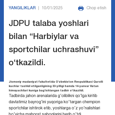
YANGILIKLAR
10/01/2025
Chop etish
|
JDPU talaba yoshlari
bilan “Harbiylar va
sportchilar uchrashuvi”
o‘tkazildi.
Jismoniy madaniyat fakultetida O‘zbekiston Respublikasi Qurolli
kuchlar tashkil etilganligining 33-yilligi hamda 14-yanvar Vatan
himoyachilari kuniga bag‘ishlangan tadbir o‘tkazildi.
Tadbirda jahon arenalarida g‘oliblikni qo‘lga kiritib
davlatimiz bayrog‘ini yuqoriga ko‘targan chempion
sportchilar ishtirok etib, yoshlarga o‘z yo‘nalishlari
bo‘yicha mahorat saboqlarini berib o‘tdi.