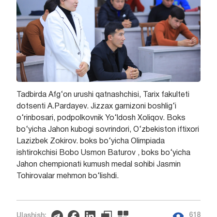
Tadbirda Afg‘on urushi qatnashchisi, Tarix fakulteti
dotsenti A.Pardayev. Jizzax garnizoni boshlig‘i
o‘rinbosari, podpolkovnik Yo‘ldosh Xoliqov. Boks
bo‘yicha Jahon kubogi sovrindori, O‘zbekiston iftixori
Lazizbek Zokirov. boks bo‘yicha Olimpiada
ishtirokchisi Bobo Usmon Baturov , boks bo‘yicha
Jahon chempionati kumush medal sohibi Jasmin
Tohirovalar mehmon bo‘lishdi.
618
Ulashish: