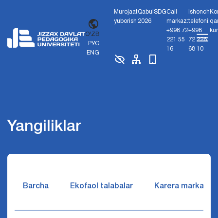
Murojaat
Qabul
SDG
Call
Ishonch
Ko
yuborish
2026
markaz:
telefoni:
qa
+998 72
+998
ku
O'ZB
221 55
72 226
РУС
16
68 10
ENG
Yangiliklar
Barcha
Ekofaol talabalar
Karera markazi