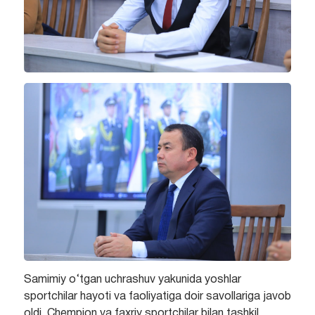
Samimiy o‘tgan uchrashuv yakunida yoshlar
sportchilar hayoti va faoliyatiga doir savollariga javob
oldi. Chempion va faxriy sportchilar bilan tashkil