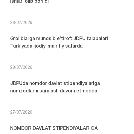
ishlari olib borildi
28/07/2026
G‘oliblarga munosib e’tirof: JDPU talabalari
Turkiyada ijodiy-ma’rifiy safarda
28/07/2026
JDPUda nomdor davlat stipendiyalariga
nomzodlarni saralash davom etmoqda
27/07/2026
NOMDOR DAVLAT STIPENDIYALARIGA