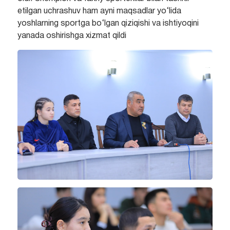
etilgan uchrashuv ham ayni maqsadlar yo‘lida
yoshlarning sportga bo‘lgan qiziqishi va ishtiyoqini
yanada oshirishga xizmat qildi