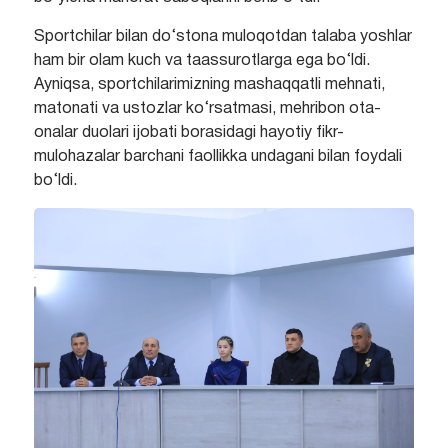
Sportchilar bilan do‘stona muloqotdan talaba yoshlar
ham bir olam kuch va taassurotlarga ega bo‘ldi.
Ayniqsa, sportchilarimizning mashaqqatli mehnati,
matonati va ustozlar ko‘rsatmasi, mehribon ota-
onalar duolari ijobati borasidagi hayotiy fikr-
mulohazalar barchani faollikka undagani bilan foydali
bo‘ldi.