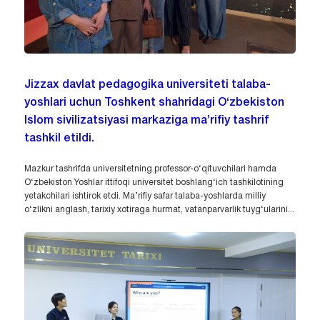
Jizzax davlat pedagogika universiteti talaba-
yoshlari uchun Toshkent shahridagi O‘zbekiston
Islom sivilizatsiyasi markaziga ma’rifiy tashrif
tashkil etildi.
Mazkur tashrifda universitetning professor-o‘qituvchilari hamda
O‘zbekiston Yoshlar ittifoqi universitet boshlang‘ich tashkilotining
yetakchilari ishtirok etdi. Ma’rifiy safar talaba-yoshlarda milliy
o‘zlikni anglash, tarixiy xotiraga hurmat, vatanparvarlik tuyg‘ularini...