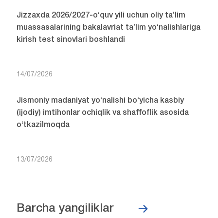
Jizzaxda 2026/2027-o‘quv yili uchun oliy ta’lim
muassasalarining bakalavriat ta’lim yo‘nalishlariga
kirish test sinovlari boshlandi
14/07/2026
Jismoniy madaniyat yo‘nalishi bo‘yicha kasbiy
(ijodiy) imtihonlar ochiqlik va shaffoflik asosida
o‘tkazilmoqda
13/07/2026
Barcha yangiliklar