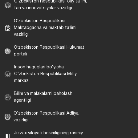
Oʻzbekiston Respublikasi Oliy taʼlim,
fan va innovatsiyalar vazirligi
Oʻzbekiston Respublikasi
Maktabgacha va maktab taʼlimi
vazirligi
Oʻzbekiston Respublikasi Hukumat
portali
Inson huquqlari bo‘yicha
O‘zbekiston Respublikasi Milliy
markazi
Bilim va malakalarni baholash
agentligi
O‘zbekiston Respublikasi Adliya
vazirligi
Jizzax viloyati hokimligining rasmiy