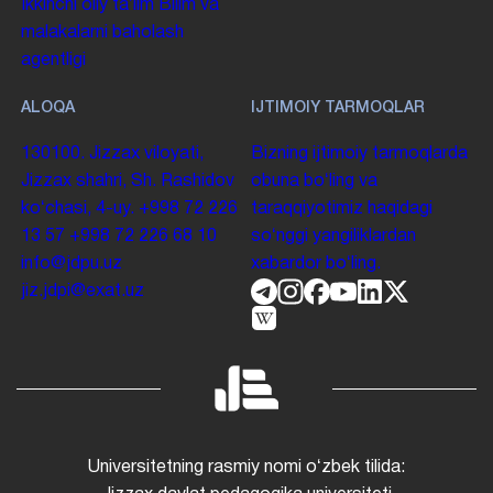
Ikkinchi oliy taʼlim
Bilim va
malakalarni baholash
agentligi
ALOQA
IJTIMOIY TARMOQLAR
130100. Jizzax viloyati,
Bizning ijtimoiy tarmoqlarda
Jizzax shahri, Sh. Rashidov
obuna boʻling va
koʻchasi, 4-uy.
+998 72 226
taraqqiyotimiz haqidagi
13 57
+998 72 226 68 10
soʻnggi yangiliklardan
info@jdpu.uz
xabardor boʻling.
jiz.jdpi@exat.uz
Universitetning rasmiy nomi oʻzbek tilida: