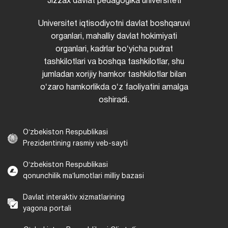
Jizzax davlat pedagogika universiteti
Universitet iqtisodiyotni davlat boshqaruvi
organlari, mahalliy davlat hokimiyati
organlari, kadrlar boʻyicha pudrat
tashkilotlari va boshqa tashkilotlar, shu
jumladan xorijiy hamkor tashkilotlar bilan
oʻzaro hamkorlikda oʻz faoliyatini amalga
oshiradi.
Oʻzbekiston Respublikasi
Prezidentining rasmiy veb-sayti
Oʻzbekiston Respublikasi
qonunchilik maʼlumotlari milliy bazasi
Davlat interaktiv xizmatlarining
yagona portali