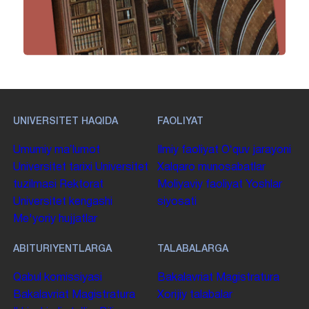
UNIVERSITET HAQIDA
FAOLIYAT
Umumiy maʼlumot
Ilmiy faoliyat
Oʻquv jarayoni
Universitet tarixi
Universitet
Xalqaro munosabatlar
tuzilmasi
Rektorat
Moliyaviy faoliyat
Yoshlar
Universitet kengashi
siyosati
Me'yoriy hujjatlar
ABITURIYENTLARGA
TALABALARGA
Qabul komissiyasi
Bakalavriat
Magistratura
Bakalavriat
Magistratura
Xorijiy talabalar