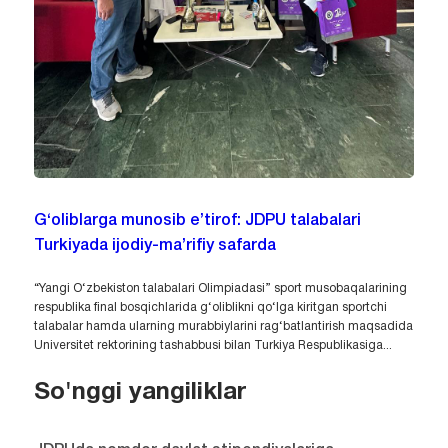
G‘oliblarga munosib e’tirof: JDPU talabalari
Turkiyada ijodiy-ma’rifiy safarda
“Yangi O‘zbekiston talabalari Olimpiadasi” sport musobaqalarining
respublika final bosqichlarida g‘oliblikni qo‘lga kiritgan sportchi
talabalar hamda ularning murabbiylarini rag‘batlantirish maqsadida
Universitet rektorining tashabbusi bilan Turkiya Respublikasiga...
So'nggi yangiliklar