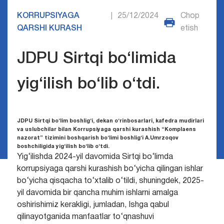
KORRUPSIYAGA
25/12/2024
Chop
|
QARSHI KURASH
etish
JDPU Sirtqi bo‘limida
yig‘ilish bo‘lib o‘tdi.
JDPU Sirtqi bo‘lim boshlig‘i, dekan o‘rinbosarlari, kafedra mudirlari
va uslubchilar bilan Korrupsiyaga qarshi kurashish “Komplaens
nazorat” tizimini boshqarish bo‘limi boshlig‘i A.Umrzoqov
boshchiligida yig‘ilish bo‘lib o‘tdi.
Yig‘ilishda 2024-yil davomida Sirtqi bo‘limda
korrupsiyaga qarshi kurashish bo‘yicha qilingan ishlar
bo‘yicha qisqacha to‘xtalib o‘tildi, shuningdek, 2025-
yil davomida bir qancha muhim ishlarni amalga
oshirishimiz kerakligi, jumladan, Ishga qabul
qilinayotganida manfaatlar to‘qnashuvi