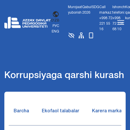
Murojaat
Qabul
SDG
Call
Ishonch
Ko
yuborish
2026
markaz:
telefoni:
qa
+998 72
+998
ku
O'ZB
221 55
72 226
РУС
16
68 10
ENG
Korrupsiyaga qarshi kurash
Barcha
Ekofaol talabalar
Karera markazi