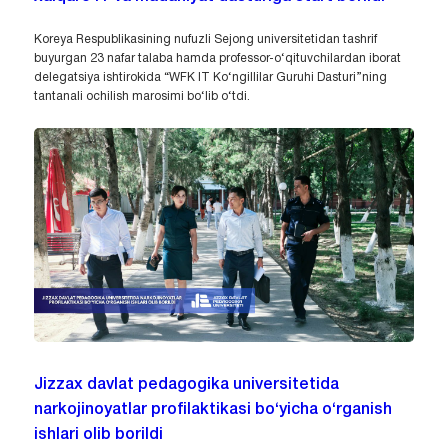
Koreya Respublikasining nufuzli Sejong universitetidan tashrif
buyurgan 23 nafar talaba hamda professor-o‘qituvchilardan iborat
delegatsiya ishtirokida “WFK IT Ko‘ngillilar Guruhi Dasturi”ning
tantanali ochilish marosimi bo‘lib o‘tdi.
Jizzax davlat pedagogika universitetida
narkojinoyatlar profilaktikasi bo‘yicha o‘rganish
ishlari olib borildi