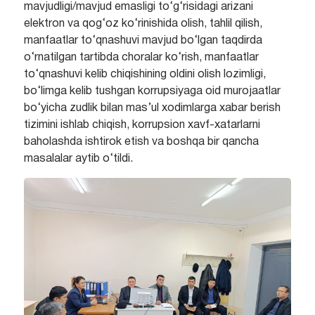
mavjudligi/mavjud emasligi to‘g‘risidagi arizani
elektron va qog‘oz ko‘rinishida olish, tahlil qilish,
manfaatlar to‘qnashuvi mavjud bo‘lgan taqdirda
o‘rnatilgan tartibda choralar ko‘rish, manfaatlar
to‘qnashuvi kelib chiqishining oldini olish lozimligi,
bo‘limga kelib tushgan korrupsiyaga oid murojaatlar
bo‘yicha zudlik bilan mas’ul xodimlarga xabar berish
tizimini ishlab chiqish, korrupsion xavf-xatarlarni
baholashda ishtirok etish va boshqa bir qancha
masalalar aytib o‘tildi.