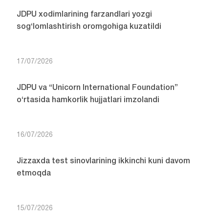
JDPU xodimlarining farzandlari yozgi
sog‘lomlashtirish oromgohiga kuzatildi
17/07/2026
JDPU va “Unicorn International Foundation”
o‘rtasida hamkorlik hujjatlari imzolandi
16/07/2026
Jizzaxda test sinovlarining ikkinchi kuni davom
etmoqda
15/07/2026