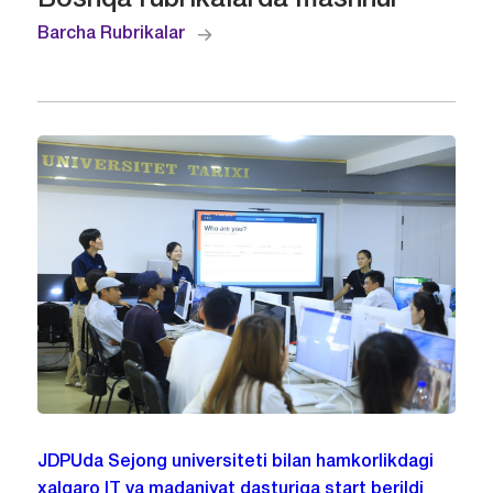
Barcha Rubrikalar
JDPUda Sejong universiteti bilan hamkorlikdagi
xalqaro IT va madaniyat dasturiga start berildi