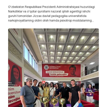
O‘zbekiston Respublikasi Prezidenti Administratsiyasi huzuridagi
Narkotiklar va o‘qotar qurollarni nazorat qilish agentligi ishchi
guruhi tomonidan Jizzax davlat pedagogika universitetida
narkojinoyatlarning oldini olish hamda psixotrop moddalarning...