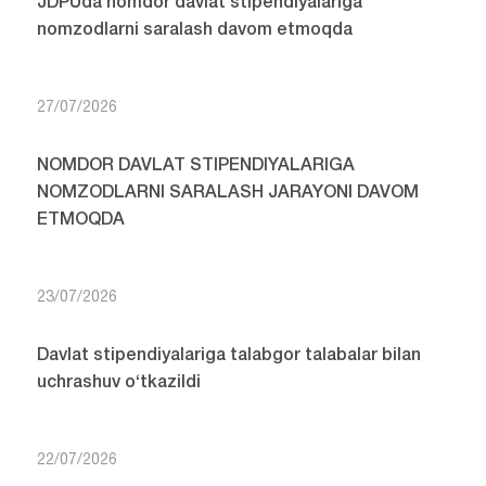
JDPUda nomdor davlat stipendiyalariga
nomzodlarni saralash davom etmoqda
27/07/2026
NOMDOR DAVLAT STIPENDIYALARIGA
NOMZODLARNI SARALASH JARAYONI DAVOM
ETMOQDA
23/07/2026
Davlat stipendiyalariga talabgor talabalar bilan
uchrashuv o‘tkazildi
22/07/2026