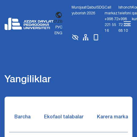
Murojaat
Qabul
SDG
Call
Ishonch
Ko
yuborish
2026
markaz:
telefoni:
qa
+998 72
+998
ku
O'ZB
221 55
72 226
РУС
16
68 10
ENG
Yangiliklar
Barcha
Ekofaol talabalar
Karera markazi