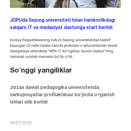
JDPUda Sejong universiteti bilan hamkorlikdagi
xalqaro IT va madaniyat dasturiga start berildi
Koreya Respublikasining nufuzli Sejong universitetidan tashrif
buyurgan 23 nafar talaba hamda professor-o‘qituvchilardan iborat
delegatsiya ishtirokida “WFK IT Ko‘ngillilar Guruhi Dasturi”ning
tantanali ochilish marosimi bo‘lib o‘tdi.
So'nggi yangiliklar
Jizzax davlat pedagogika universitetida
narkojinoyatlar profilaktikasi bo‘yicha o‘rganish
ishlari olib borildi
28/07/2026