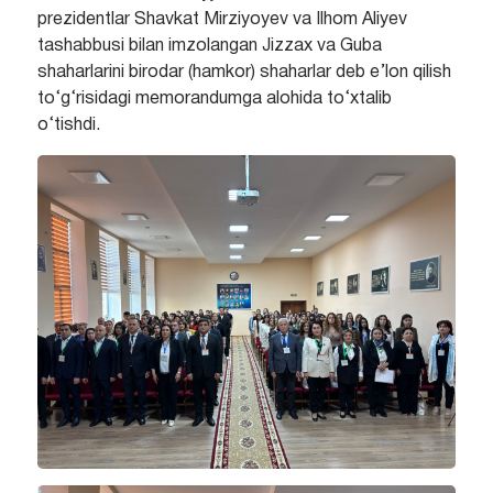
prezidentlar Shavkat Mirziyoyev va Ilhom Aliyev
tashabbusi bilan imzolangan Jizzax va Guba
shaharlarini birodar (hamkor) shaharlar deb e’lon qilish
to‘g‘risidagi memorandumga alohida to‘xtalib
o‘tishdi.