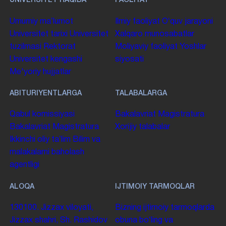
UNIVERSITET HAQIDA
FAOLIYAT
Umumiy maʼlumot
Ilmiy faoliyat
Oʻquv jarayoni
Universitet tarixi
Universitet
Xalqaro munosabatlar
tuzilmasi
Rektorat
Moliyaviy faoliyat
Yoshlar
Universitet kengashi
siyosati
Me'yoriy hujjatlar
ABITURIYENTLARGA
TALABALARGA
Qabul komissiyasi
Bakalavriat
Magistratura
Bakalavriat
Magistratura
Xorijiy talabalar
Ikkinchi oliy taʼlim
Bilim va
malakalarni baholash
agentligi
ALOQA
IJTIMOIY TARMOQLAR
130100. Jizzax viloyati,
Bizning ijtimoiy tarmoqlarda
Jizzax shahri, Sh. Rashidov
obuna boʻling va