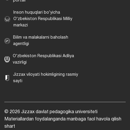
portali
Inson huquqlari bo‘yicha
O‘zbekiston Respublikasi Milliy
markazi
Bilim va malakalarni baholash
agentligi
O‘zbekiston Respublikasi Adliya
vazirligi
Jizzax viloyati hokimligining rasmiy
sayti
© 2026 Jizzax davlat pedagogika universiteti
Materiallardan foydalanganda manbaga faol havola qilish
shart