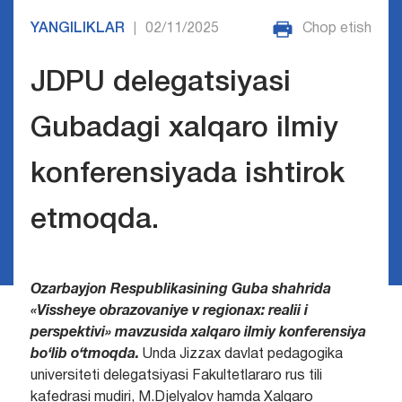
YANGILIKLAR
02/11/2025
Chop etish
|
JDPU delegatsiyasi
Gubadagi xalqaro ilmiy
konferensiyada ishtirok
etmoqda.
Ozarbayjon Respublikasining Guba shahrida
«Vissheye obrazovaniye v regionax: realii i
perspektivi» mavzusida xalqaro ilmiy konferensiya
bo‘lib o‘tmoqda.
Unda Jizzax davlat pedagogika
universiteti delegatsiyasi Fakultetlararo rus tili
kafedrasi mudiri, M.Djelyalov hamda Xalqaro