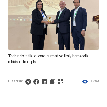
Tadbir do‘stlik, o‘zaro hurmat va ilmiy hamkorlik
ruhida o‘tmoqda.
1 263
Ulashish: