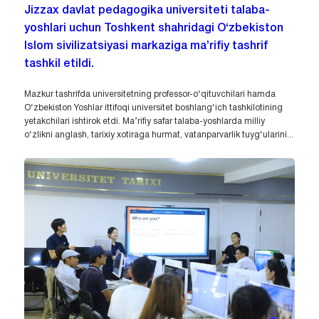
Jizzax davlat pedagogika universiteti talaba-
yoshlari uchun Toshkent shahridagi O‘zbekiston
Islom sivilizatsiyasi markaziga ma’rifiy tashrif
tashkil etildi.
Mazkur tashrifda universitetning professor-o‘qituvchilari hamda
O‘zbekiston Yoshlar ittifoqi universitet boshlang‘ich tashkilotining
yetakchilari ishtirok etdi. Ma’rifiy safar talaba-yoshlarda milliy
o‘zlikni anglash, tarixiy xotiraga hurmat, vatanparvarlik tuyg‘ularini...