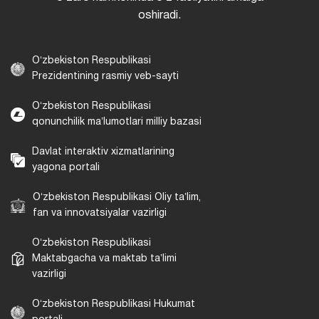
oshiradi.
Oʻzbekiston Respublikasi
Prezidentining rasmiy veb-sayti
Oʻzbekiston Respublikasi
qonunchilik maʼlumotlari milliy bazasi
Davlat interaktiv xizmatlarining
yagona portali
Oʻzbekiston Respublikasi Oliy taʼlim,
fan va innovatsiyalar vazirligi
Oʻzbekiston Respublikasi
Maktabgacha va maktab taʼlimi
vazirligi
Oʻzbekiston Respublikasi Hukumat