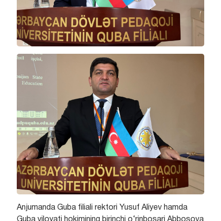
Anjumanda Guba filiali rektori Yusuf Aliyev hamda
Guba viloyati hokimining birinchi o‘rinbosari Abbosova