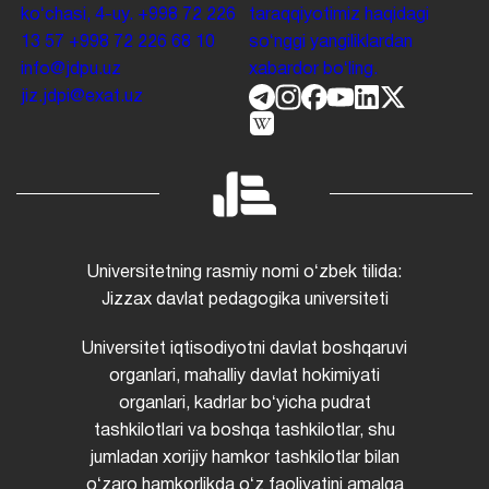
koʻchasi, 4-uy.
+998 72 226
taraqqiyotimiz haqidagi
13 57
+998 72 226 68 10
soʻnggi yangiliklardan
info@jdpu.uz
xabardor boʻling.
jiz.jdpi@exat.uz
Universitetning rasmiy nomi oʻzbek tilida:
Jizzax davlat pedagogika universiteti
Universitet iqtisodiyotni davlat boshqaruvi
organlari, mahalliy davlat hokimiyati
organlari, kadrlar boʻyicha pudrat
tashkilotlari va boshqa tashkilotlar, shu
jumladan xorijiy hamkor tashkilotlar bilan
oʻzaro hamkorlikda oʻz faoliyatini amalga