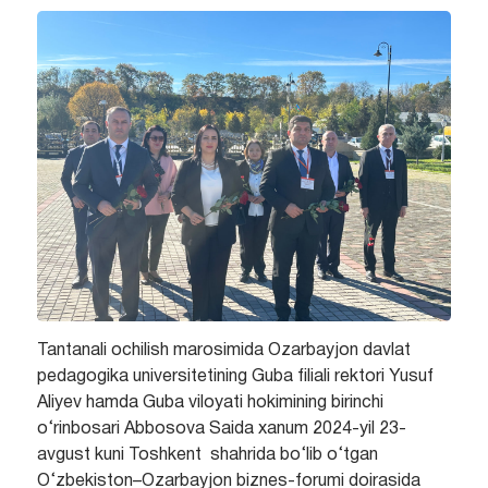
Tantanali ochilish marosimida Ozarbayjon davlat
pedagogika universitetining Guba filiali rektori Yusuf
Aliyev hamda Guba viloyati hokimining birinchi
o‘rinbosari Abbosova Saida xanum 2024-yil 23-
avgust kuni Toshkent shahrida bo‘lib o‘tgan
O‘zbekiston–Ozarbayjon biznes-forumi doirasida