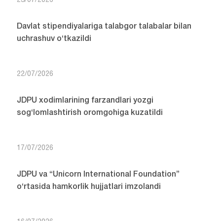
23/07/2026
Davlat stipendiyalariga talabgor talabalar bilan
uchrashuv o‘tkazildi
22/07/2026
JDPU xodimlarining farzandlari yozgi
sog‘lomlashtirish oromgohiga kuzatildi
17/07/2026
JDPU va “Unicorn International Foundation”
o‘rtasida hamkorlik hujjatlari imzolandi