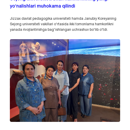
yo‘nalishlari muhokama qilindi
Jizzax davlat pedagogika universiteti hamda Janubiy Koreyaning
Sejong universiteti vakillari o‘rtasida ikki tomonlama hamkorlikni
yanada rivojlantirishga bag‘ishlangan uchrashuv bo‘lib o‘tdi.