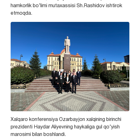
hamkorlik bo‘limi mutaxassisi Sh.Rashidov ishtirok
etmoqda.
Xalqaro konferensiya Ozarbayjon xalqining birinchi
prezidenti Haydar Aliyevning haykaliga gul qo‘yish
marosimi bilan boshlandi.