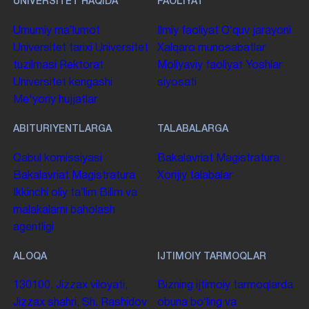
UNIVERSITET HAQIDA
FAOLIYAT
Umumiy maʼlumot
Ilmiy faoliyat
Oʻquv jarayoni
Universitet tarixi
Universitet
Xalqaro munosabatlar
tuzilmasi
Rektorat
Moliyaviy faoliyat
Yoshlar
Universitet kengashi
siyosati
Me'yoriy hujjatlar
ABITURIYENTLARGA
TALABALARGA
Qabul komissiyasi
Bakalavriat
Magistratura
Bakalavriat
Magistratura
Xorijiy talabalar
Ikkinchi oliy taʼlim
Bilim va
malakalarni baholash
agentligi
ALOQA
IJTIMOIY TARMOQLAR
130100. Jizzax viloyati,
Bizning ijtimoiy tarmoqlarda
Jizzax shahri, Sh. Rashidov
obuna boʻling va