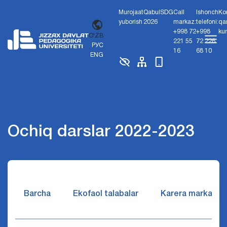
Murojaat
Qabul
SDG
Call
Ishonch
Ko
yuborish
2026
markaz:
telefoni:
qa
+998 72
+998
ku
O'ZB
221 55
72 226
РУС
16
68 10
ENG
Ochiq darslar 2022-2023
Barcha
Ekofaol talabalar
Karera markazi