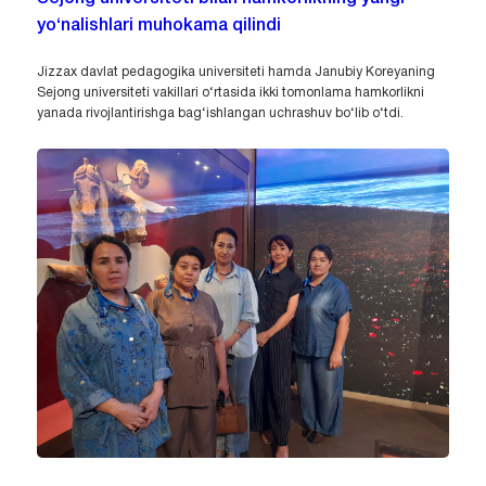
yo‘nalishlari muhokama qilindi
Jizzax davlat pedagogika universiteti hamda Janubiy Koreyaning
Sejong universiteti vakillari o‘rtasida ikki tomonlama hamkorlikni
yanada rivojlantirishga bag‘ishlangan uchrashuv bo‘lib o‘tdi.