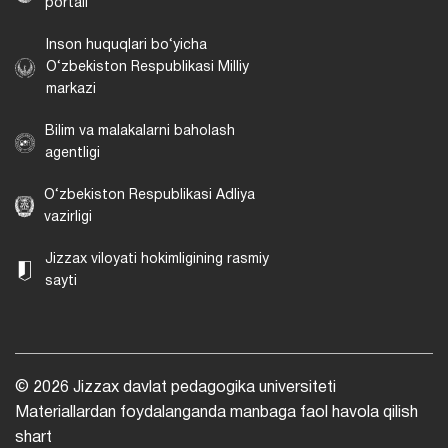
portali
Inson huquqlari bo‘yicha
O‘zbekiston Respublikasi Milliy
markazi
Bilim va malakalarni baholash
agentligi
O‘zbekiston Respublikasi Adliya
vazirligi
Jizzax viloyati hokimligining rasmiy
sayti
© 2026 Jizzax davlat pedagogika universiteti
Materiallardan foydalanganda manbaga faol havola qilish
shart