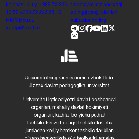
koʻchasi, 4-uy.
+998 72 226
taraqqiyotimiz haqidagi
13 57
+998 72 226 68 10
soʻnggi yangiliklardan
info@jdpu.uz
xabardor boʻling.
jiz.jdpi@exat.uz
Universitetning rasmiy nomi oʻzbek tilida:
Jizzax davlat pedagogika universiteti
Universitet iqtisodiyotni davlat boshqaruvi
organlari, mahalliy davlat hokimiyati
organlari, kadrlar boʻyicha pudrat
tashkilotlari va boshqa tashkilotlar, shu
jumladan xorijiy hamkor tashkilotlar bilan
oʻzaro hamkorlikda oʻz faoliyatini amalga