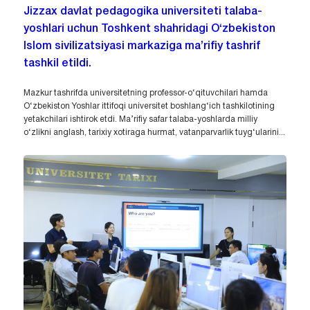
Jizzax davlat pedagogika universiteti talaba-
yoshlari uchun Toshkent shahridagi O‘zbekiston
Islom sivilizatsiyasi markaziga ma’rifiy tashrif
tashkil etildi.
Mazkur tashrifda universitetning professor-o‘qituvchilari hamda
O‘zbekiston Yoshlar ittifoqi universitet boshlang‘ich tashkilotining
yetakchilari ishtirok etdi. Ma’rifiy safar talaba-yoshlarda milliy
o‘zlikni anglash, tarixiy xotiraga hurmat, vatanparvarlik tuyg‘ularini...