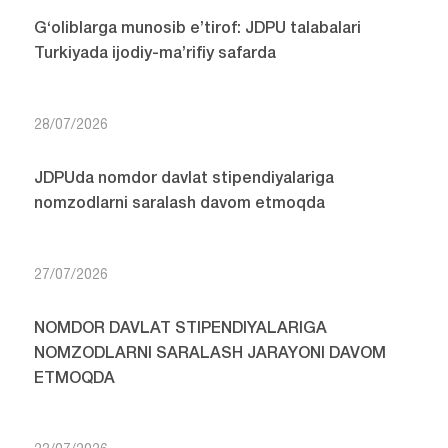
G‘oliblarga munosib e’tirof: JDPU talabalari
Turkiyada ijodiy-ma’rifiy safarda
28/07/2026
JDPUda nomdor davlat stipendiyalariga
nomzodlarni saralash davom etmoqda
27/07/2026
NOMDOR DAVLAT STIPENDIYALARIGA
NOMZODLARNI SARALASH JARAYONI DAVOM
ETMOQDA