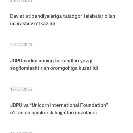
23/07/2026
Davlat stipendiyalariga talabgor talabalar bilan
uchrashuv o‘tkazildi
22/07/2026
JDPU xodimlarining farzandlari yozgi
sog‘lomlashtirish oromgohiga kuzatildi
17/07/2026
JDPU va “Unicorn International Foundation”
o‘rtasida hamkorlik hujjatlari imzolandi