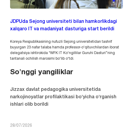
JDPUda Sejong universiteti bilan hamkorlikdagi
xalqaro IT va madaniyat dasturiga start berildi
Koreya Respublikasining nufuzli Sejong universitetidan tashrif
buyurgan 23 nafar talaba hamda professor-o‘qituvchilardan iborat
delegatsiya ishtirokida “WFK IT Ko‘ngillilar Guruhi Dasturi”ning
tantanali ochilish marosimi bo‘lib o‘tdi.
So'nggi yangiliklar
Jizzax davlat pedagogika universitetida
narkojinoyatlar profilaktikasi bo‘yicha o‘rganish
ishlari olib borildi
28/07/2026