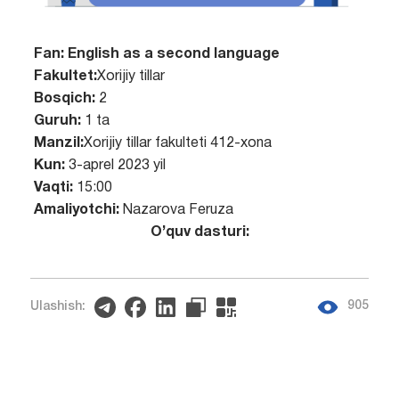
Fan:
English as a second language
Fakultet:
Xorijiy tillar
Bosqich:
2
Guruh:
1 ta
Manzil:
Xorijiy tillar fakulteti 412-xona
Kun:
3-aprel 2023 yil
Vaqti:
15:00
Amaliyotchi:
Nazarova Feruza
O’quv dasturi:
905
Ulashish: