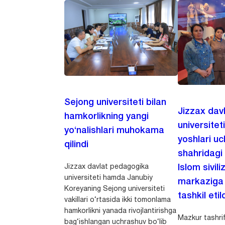
Sejong universiteti bilan
Jizzax dav
hamkorlikning yangi
universitet
yo‘nalishlari muhokama
yoshlari u
qilindi
shahridagi
Jizzax davlat pedagogika
Islom sivili
universiteti hamda Janubiy
markaziga m
Koreyaning Sejong universiteti
tashkil etild
vakillari o‘rtasida ikki tomonlama
hamkorlikni yanada rivojlantirishga
Mazkur tashrif
bag‘ishlangan uchrashuv bo‘lib