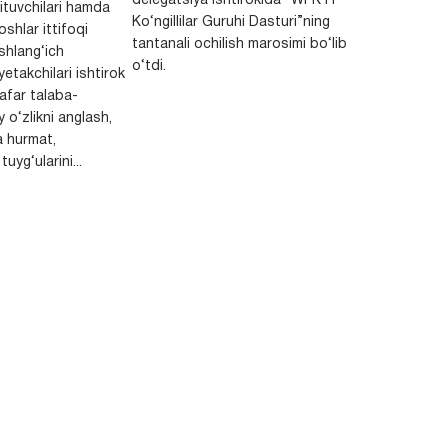
delegatsiya ishtirokida “WFK IT
ituvchilari hamda
Ko‘ngillilar Guruhi Dasturi”ning
shlar ittifoqi
tantanali ochilish marosimi bo‘lib
shlang‘ich
o‘tdi.
yetakchilari ishtirok
safar talaba-
y o‘zlikni anglash,
a hurmat,
uyg‘ularini...