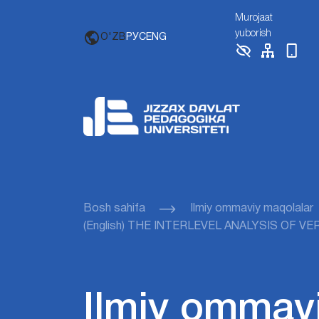
Murojaat
yuborish
O'ZB
РУС
ENG
Bosh sahifa
Ilmiy ommaviy maqolalar
(English) THE INTERLEVEL ANALYSIS OF
Ilmiy ommav