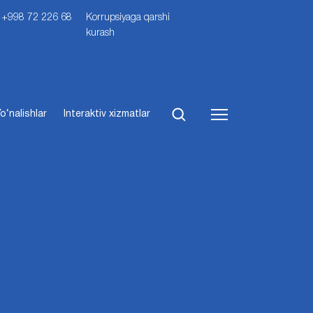
i: +998 72 226 68
Korrupsiyaga qarshi
kurash
o‘nalishlar
Interaktiv xizmatlar