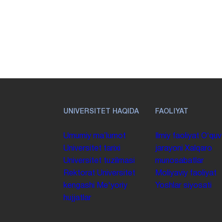
UNIVERSITET HAQIDA
FAOLIYAT
Umumiy maʼlumot
Ilmiy faoliyat
Oʻquv
Universitet tarixi
jarayoni
Xalqaro
Universitet tuzilmasi
munosabatlar
Rektorat
Universitet
Moliyaviy faoliyat
kengashi
Me'yoriy
Yoshlar siyosati
hujjatlar