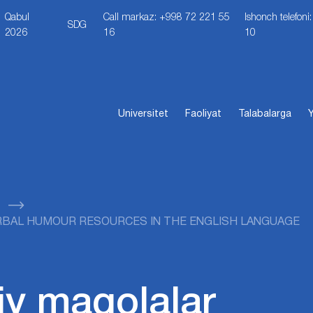
Qabul
Call markaz: +998 72 221 55
Ishonch telefon
SDG
2026
16
10
Universitet
Faoliyat
Talabalarga
Y
 VERBAL HUMOUR RESOURCES IN THE ENGLISH LANGUAGE
iy maqolalar