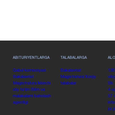
ABITURIYENTLARGA
TALABALARGA
AL
Qabul komissiyasi
Bakalavriat
130
Bakalavriat
Magistratura
Xorijiy
vilo
Magistratura
Ikkinchi
talabalar
Sh.
oliy taʼlim
Bilim va
4-u
malakalarni baholash
57
agentligi
inf
jiz