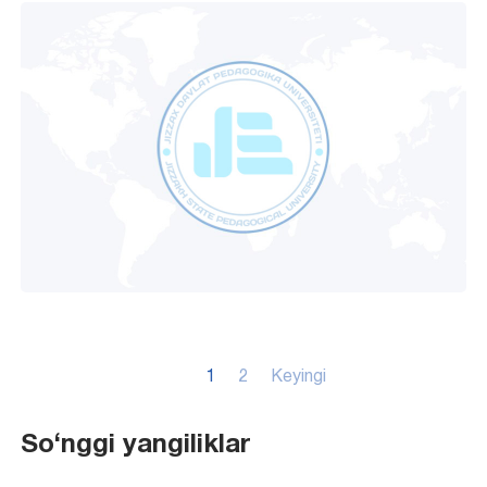
Posts
1
2
Keyingi
pagination
So‘nggi yangiliklar