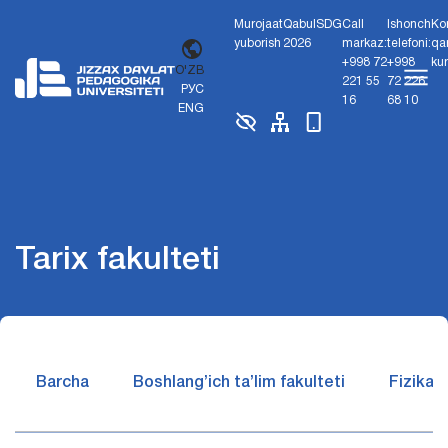
Murojaat
Qabul
SDG
Call
Ishonch
Ko
yuborish
2026
markaz:
telefoni:
qa
+998 72
+998
ku
O'ZB
221 55
72 226
РУС
16
68 10
ENG
Tarix fakulteti
Barcha
Boshlang’ich ta’lim fakulteti
Fizika v