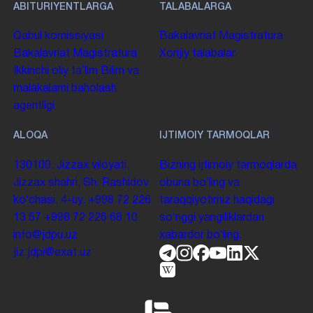
ABITURIYENTLARGA
TALABALARGA
Qabul komissiyasi
Bakalavriat
Magistratura
Bakalavriat
Magistratura
Xorijiy talabalar
Ikkinchi oliy taʼlim
Bilim va
malakalarni baholash
agentligi
ALOQA
IJTIMOIY TARMOQLAR
130100. Jizzax viloyati,
Bizning ijtimoiy tarmoqlarda
Jizzax shahri, Sh. Rashidov
obuna boʻling va
koʻchasi, 4-uy.
+998 72 226
taraqqiyotimiz haqidagi
13 57
+998 72 226 68 10
soʻnggi yangiliklardan
info@jdpu.uz
xabardor boʻling.
jiz.jdpi@exat.uz