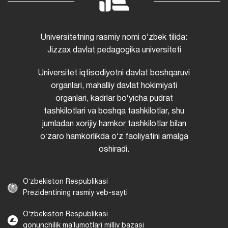
Universitetning rasmiy nomi oʻzbek tilida:
Jizzax davlat pedagogika universiteti
Universitet iqtisodiyotni davlat boshqaruvi
organlari, mahalliy davlat hokimiyati
organlari, kadrlar boʻyicha pudrat
tashkilotlari va boshqa tashkilotlar, shu
jumladan xorijiy hamkor tashkilotlar bilan
oʻzaro hamkorlikda oʻz faoliyatini amalga
oshiradi.
Oʻzbekiston Respublikasi
Prezidentining rasmiy veb-sayti
Oʻzbekiston Respublikasi
qonunchilik maʼlumotlari milliy bazasi