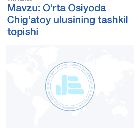
Mavzu: O‘rta Osiyoda
Chig‘atoy ulusining tashkil
topishi