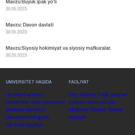
Mavzu:Buyuk ipak yo’li
30.05.2023
Mavzu: Davon davlati
30.05.2023
Mavzu:Siyosiy hokimiyat va siyosiy mafkuralar.
30.05.2023
UNIVERSITET HAQIDA
FAOLIYAT
Umumiy maʼlumot
Ilmiy faoliyat
Oʻquv jarayoni
Universitet tarixi
Universitet
Xalqaro munosabatlar
tuzilmasi
Rektorat
Moliyaviy faoliyat
Yoshlar
Universitet kengashi
siyosati
Me'yoriy hujjatlar