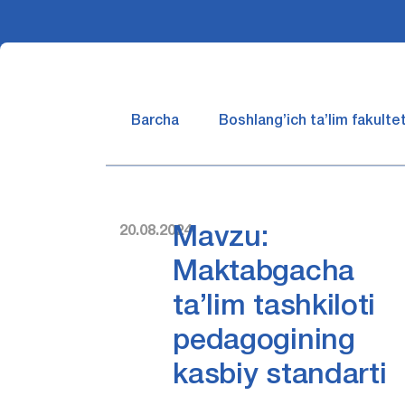
Barcha
Boshlang’ich ta’lim fakultet
20.08.2024
Mavzu:
Maktabgacha
ta’lim tashkiloti
pedagogining
kasbiy standarti