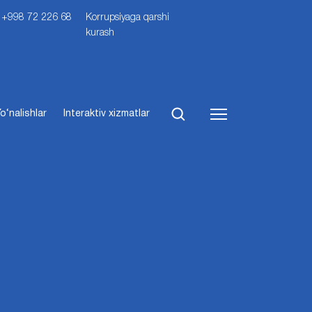
i: +998 72 226 68
Korrupsiyaga qarshi
kurash
o‘nalishlar
Interaktiv xizmatlar