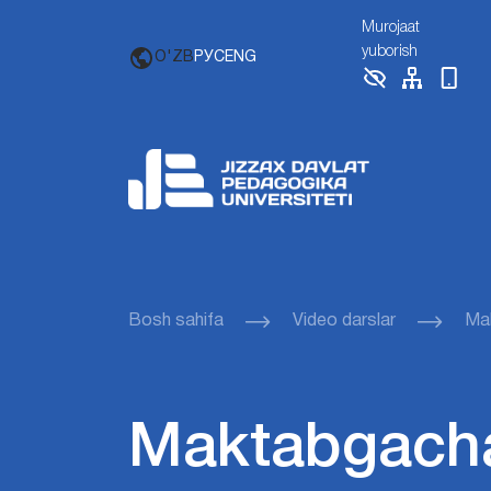
Murojaat
yuborish
O'ZB
РУС
ENG
Bosh sahifa
Video darslar
Mak
Maktabgacha 