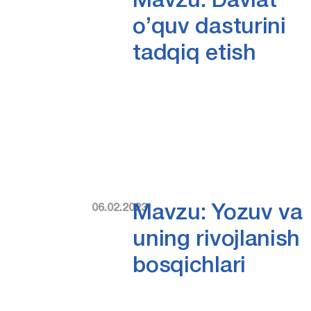
Mavzu: Davlat
o’quv dasturini
tadqiq etish
06.02.2023
Mavzu: Yozuv va
uning rivojlanish
bosqichlari