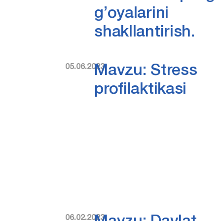
g’oyalarini
shakllantirish.
05.06.2023
Mavzu: Stress
profilaktikasi
06.02.2023