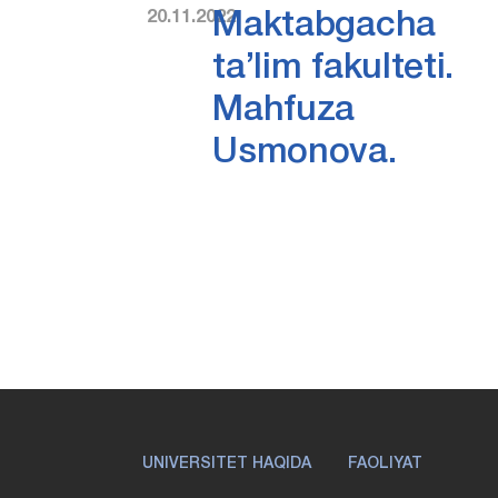
20.11.2022
Maktabgacha
ta’lim fakulteti.
Mahfuza
Usmonova.
UNIVERSITET HAQIDA
FAOLIYAT