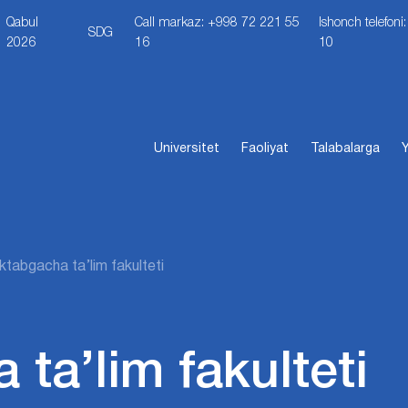
Qabul
Call markaz: +998 72 221 55
Ishonch telefon
SDG
2026
16
10
Universitet
Faoliyat
Talabalarga
Y
tabgacha ta’lim fakulteti
ta’lim fakulteti