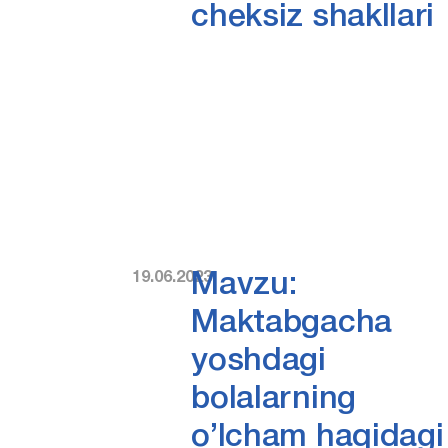
cheksiz shakllari
19.06.2023
Mavzu:
Maktabgacha
yoshdagi
bolalarning
o’lcham haqidagi