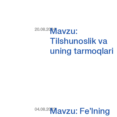
20.08.2024
Mavzu:
Tilshunoslik va
uning tarmoqlari
04.08.2023
Mavzu: Fe’lning