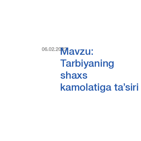
06.02.2023
Mavzu:
Tarbiyaning
shaxs
kamolatiga ta’siri