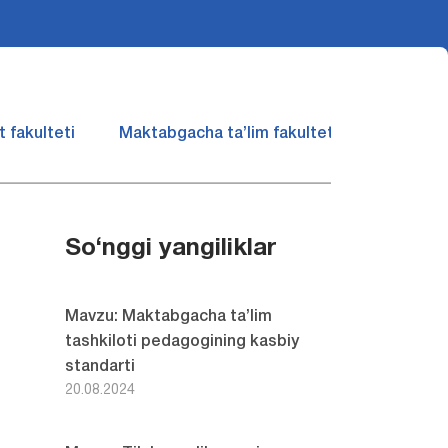
 fakulteti
Maktabgacha ta’lim fakulteti
Matemati
So‘nggi yangiliklar
Mavzu: Maktabgacha ta’lim
tashkiloti pedagogining kasbiy
standarti
20.08.2024