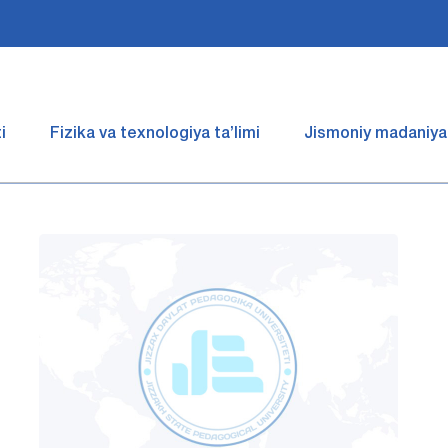
i
Fizika va texnologiya ta’limi
Jismoniy madaniyat