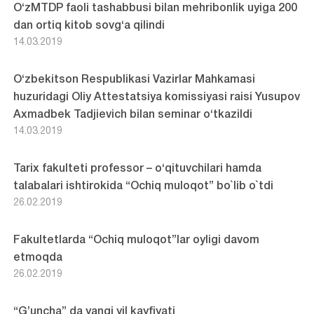
O‘zMTDP faoli tashabbusi bilan mehribonlik uyiga 200
dan ortiq kitob sovg‘a qilindi
14.03.2019
O‘zbekitson Respublikasi Vazirlar Mahkamasi
huzuridagi Oliy Attestatsiya komissiyasi raisi Yusupov
Axmadbek Tadjievich bilan seminar o‘tkazildi
14.03.2019
Tarix fakulteti professor – o‘qituvchilari hamda
talabalari ishtirokida “Ochiq muloqot” bo`lib o`tdi
26.02.2019
Fakultetlarda “Ochiq muloqot”lar oyligi davom
etmoqda
26.02.2019
“G’uncha” da yangi yil kayfiyati