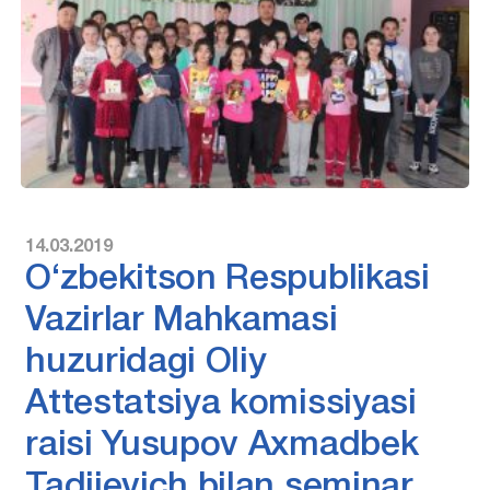
14.03.2019
O‘zbekitson Respublikasi
Vazirlar Mahkamasi
huzuridagi Oliy
Attestatsiya komissiyasi
raisi Yusupov Axmadbek
Tadjievich bilan seminar