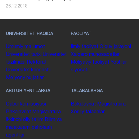
26.12.2018
UNIVERSITET HAQIDA
FAOLIYAT
Umumiy maʼlumot
Ilmiy faoliyat
Oʻquv jarayoni
Universitet tarixi
Universitet
Xalqaro munosabatlar
tuzilmasi
Rektorat
Moliyaviy faoliyat
Yoshlar
Universitet kengashi
siyosati
Me'yoriy hujjatlar
ABITURIYENTLARGA
TALABALARGA
Qabul komissiyasi
Bakalavriat
Magistratura
Bakalavriat
Magistratura
Xorijiy talabalar
Ikkinchi oliy taʼlim
Bilim va
malakalarni baholash
agentligi