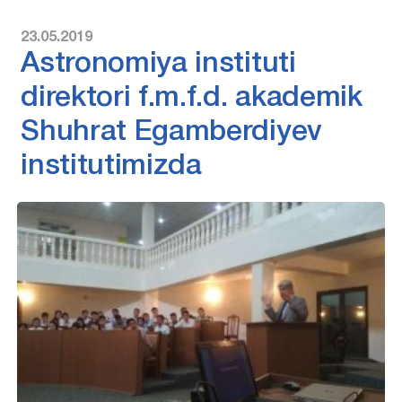
23.05.2019
Astronomiya instituti
direktori f.m.f.d. akademik
Shuhrat Egamberdiyev
institutimizda