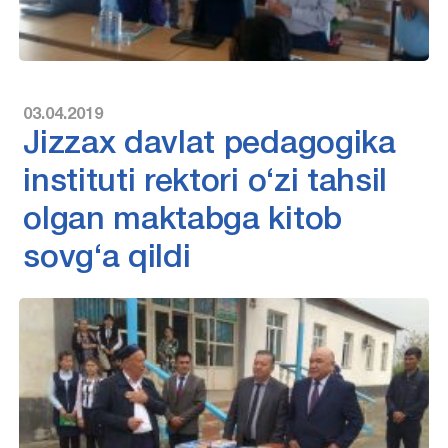
03.04.2019
Jizzax davlat pedagogika
instituti rektori o‘zi tahsil
olgan maktabga kitob
sovg‘a qildi