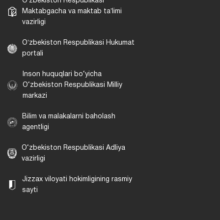
Oʻzbekiston Respublikasi
Maktabgacha va maktab taʼlimi
vazirligi
Oʻzbekiston Respublikasi Hukumat
portali
Inson huquqlari bo‘yicha
O‘zbekiston Respublikasi Milliy
markazi
Bilim va malakalarni baholash
agentligi
O‘zbekiston Respublikasi Adliya
vazirligi
Jizzax viloyati hokimligining rasmiy
sayti