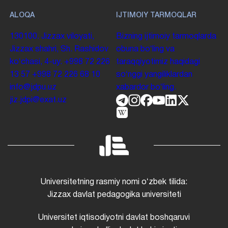
ALOQA
IJTIMOIY TARMOQLAR
130100. Jizzax viloyati,
Bizning ijtimoiy tarmoqlarda
Jizzax shahri, Sh. Rashidov
obuna boʻling va
koʻchasi, 4-uy.
+998 72 226
taraqqiyotimiz haqidagi
13 57
+998 72 226 68 10
soʻnggi yangiliklardan
info@jdpu.uz
xabardor boʻling.
jiz.jdpi@exat.uz
Universitetning rasmiy nomi oʻzbek tilida:
Jizzax davlat pedagogika universiteti
Universitet iqtisodiyotni davlat boshqaruvi