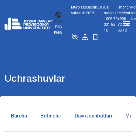
Murojaat
Qabul
SDG
Call
Ishonch
Ko
yuborish
2026
markaz:
telefoni:
qa
+998 72
+998
ku
O'ZB
221 55
72 226
РУС
16
68 10
ENG
Uchrashuvlar
Barcha
Brifinglar
Davra suhbatlari
Matb