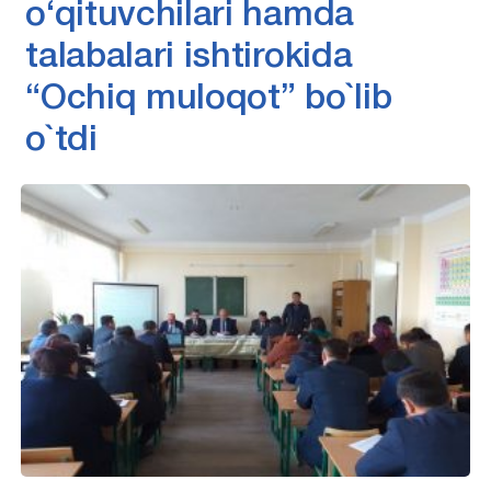
o‘qituvchilari hamda
talabalari ishtirokida
“Ochiq muloqot” bo`lib
o`tdi