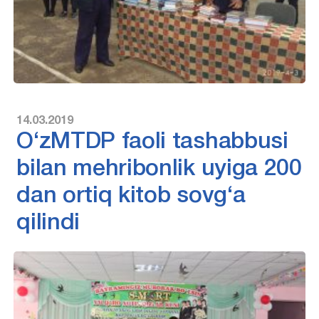
14.03.2019
O‘zMTDP faoli tashabbusi
bilan mehribonlik uyiga 200
dan ortiq kitob sovg‘a
qilindi