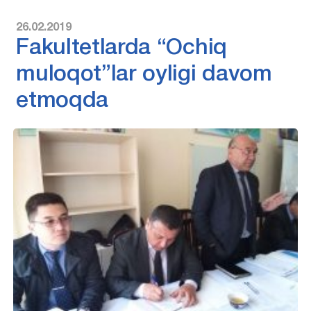
26.02.2019
Fakultetlarda “Ochiq
muloqot”lar oyligi davom
etmoqda