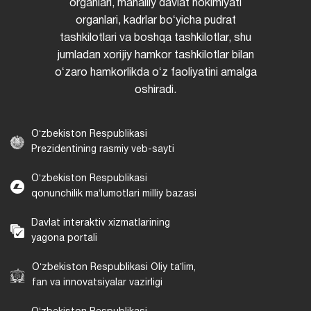
organlari, mahalliy davlat hokimiyati
organlari, kadrlar boʻyicha pudrat
tashkilotlari va boshqa tashkilotlar, shu
jumladan xorijiy hamkor tashkilotlar bilan
oʻzaro hamkorlikda oʻz faoliyatini amalga
oshiradi.
Oʻzbekiston Respublikasi
Prezidentining rasmiy veb-sayti
Oʻzbekiston Respublikasi
qonunchilik maʼlumotlari milliy bazasi
Davlat interaktiv xizmatlarining
yagona portali
Oʻzbekiston Respublikasi Oliy taʼlim,
fan va innovatsiyalar vazirligi