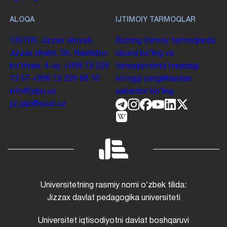
ALOQA
IJTIMOIY TARMOQLAR
130100. Jizzax viloyati,
Bizning ijtimoiy tarmoqlarda
Jizzax shahri, Sh. Rashidov
obuna boʻling va
koʻchasi, 4-uy.
+998 72 226
taraqqiyotimiz haqidagi
13 57
+998 72 226 68 10
soʻnggi yangiliklardan
info@jdpu.uz
xabardor boʻling.
jiz.jdpi@exat.uz
Universitetning rasmiy nomi oʻzbek tilida:
Jizzax davlat pedagogika universiteti
Universitet iqtisodiyotni davlat boshqaruvi