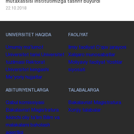
mutaxassisi institutimizga tashrif buyurdi
22.10.2018
UNIVERSITET HAQIDA
FAOLIYAT
Umumiy maʼlumot
Ilmiy faoliyat
Oʻquv jarayoni
Universitet tarixi
Universitet
Xalqaro munosabatlar
tuzilmasi
Rektorat
Moliyaviy faoliyat
Yoshlar
Universitet kengashi
siyosati
Me'yoriy hujjatlar
ABITURIYENTLARGA
TALABALARGA
Qabul komissiyasi
Bakalavriat
Magistratura
Bakalavriat
Magistratura
Xorijiy talabalar
Ikkinchi oliy taʼlim
Bilim va
malakalarni baholash
agentligi