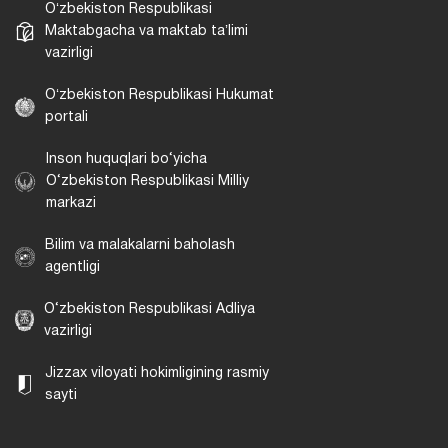
Oʻzbekiston Respublikasi
Maktabgacha va maktab taʼlimi
vazirligi
Oʻzbekiston Respublikasi Hukumat
portali
Inson huquqlari bo‘yicha
O‘zbekiston Respublikasi Milliy
markazi
Bilim va malakalarni baholash
agentligi
O‘zbekiston Respublikasi Adliya
vazirligi
Jizzax viloyati hokimligining rasmiy
sayti