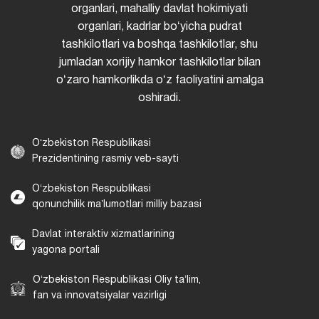
organlari, mahalliy davlat hokimiyati
organlari, kadrlar boʻyicha pudrat
tashkilotlari va boshqa tashkilotlar, shu
jumladan xorijiy hamkor tashkilotlar bilan
oʻzaro hamkorlikda oʻz faoliyatini amalga
oshiradi.
Oʻzbekiston Respublikasi
Prezidentining rasmiy veb-sayti
Oʻzbekiston Respublikasi
qonunchilik maʼlumotlari milliy bazasi
Davlat interaktiv xizmatlarining
yagona portali
Oʻzbekiston Respublikasi Oliy taʼlim,
fan va innovatsiyalar vazirligi