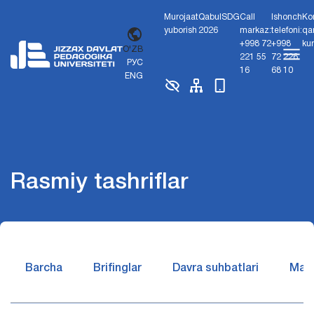
Murojaat
Qabul
SDG
Call
Ishonch
Ko
yuborish
2026
markaz:
telefoni:
qa
+998 72
+998
ku
O'ZB
221 55
72 226
РУС
16
68 10
ENG
Rasmiy tashriflar
Barcha
Brifinglar
Davra suhbatlari
Matb