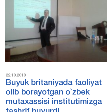
22.10.2018
Buyuk britaniyada faoliyat
olib borayotgan o`zbek
mutaxassisi institutimizga
tashrif buyurdi