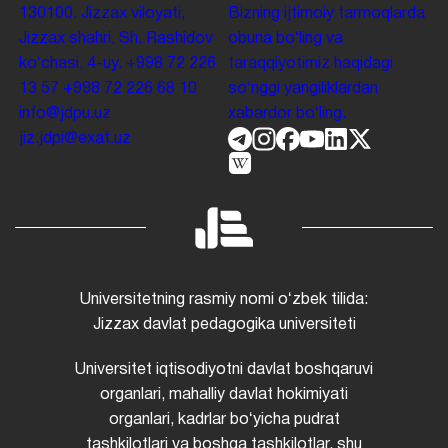
130100. Jizzax viloyati,
Bizning ijtimoiy tarmoqlarda
Jizzax shahri, Sh. Rashidov
obuna boʻling va
koʻchasi, 4-uy.
+998 72 226
taraqqiyotimiz haqidagi
13 57
+998 72 226 68 10
soʻnggi yangiliklardan
info@jdpu.uz
xabardor boʻling.
jiz.jdpi@exat.uz
Universitetning rasmiy nomi oʻzbek tilida:
Jizzax davlat pedagogika universiteti
Universitet iqtisodiyotni davlat boshqaruvi
organlari, mahalliy davlat hokimiyati
organlari, kadrlar boʻyicha pudrat
tashkilotlari va boshqa tashkilotlar, shu