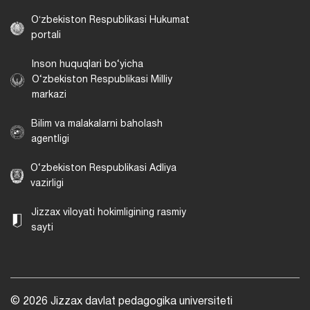
Oʻzbekiston Respublikasi Hukumat
portali
Inson huquqlari bo‘yicha
O‘zbekiston Respublikasi Milliy
markazi
Bilim va malakalarni baholash
agentligi
O‘zbekiston Respublikasi Adliya
vazirligi
Jizzax viloyati hokimligining rasmiy
sayti
© 2026 Jizzax davlat pedagogika universiteti