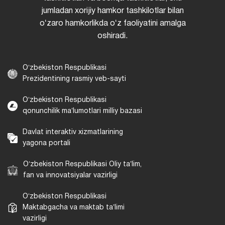
jumladan xorijiy hamkor tashkilotlar bilan
oʻzaro hamkorlikda oʻz faoliyatini amalga
oshiradi.
Oʻzbekiston Respublikasi
Prezidentining rasmiy veb-sayti
Oʻzbekiston Respublikasi
qonunchilik maʼlumotlari milliy bazasi
Davlat interaktiv xizmatlarining
yagona portali
Oʻzbekiston Respublikasi Oliy taʼlim,
fan va innovatsiyalar vazirligi
Oʻzbekiston Respublikasi
Maktabgacha va maktab taʼlimi
vazirligi