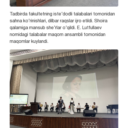
Tadbirda fakultetning iste’dodli talabalari tomonidan
sahna ko‘rinishlari, dilbar raqslar ijro etildi. Shoira
qalamiga mansub she’rlar o‘qildi. E. Lutfullaev
nomidagi talabalar maqom ansambli tomonidan
maqomlar kuylandi.