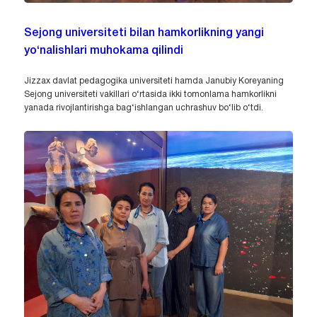
Sejong universiteti bilan hamkorlikning yangi
yo‘nalishlari muhokama qilindi
Jizzax davlat pedagogika universiteti hamda Janubiy Koreyaning
Sejong universiteti vakillari o‘rtasida ikki tomonlama hamkorlikni
yanada rivojlantirishga bag‘ishlangan uchrashuv bo‘lib o‘tdi.