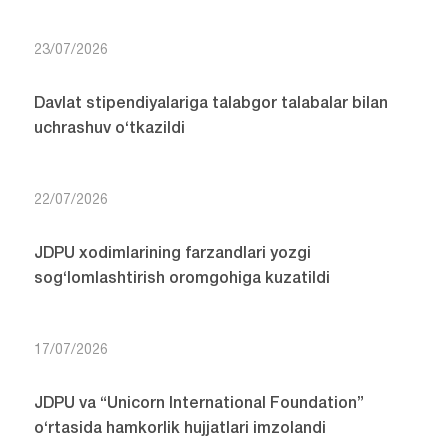
23/07/2026
Davlat stipendiyalariga talabgor talabalar bilan
uchrashuv o‘tkazildi
22/07/2026
JDPU xodimlarining farzandlari yozgi
sog‘lomlashtirish oromgohiga kuzatildi
17/07/2026
JDPU va “Unicorn International Foundation”
o‘rtasida hamkorlik hujjatlari imzolandi