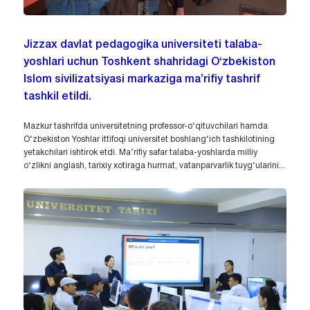
Jizzax davlat pedagogika universiteti talaba-
yoshlari uchun Toshkent shahridagi O‘zbekiston
Islom sivilizatsiyasi markaziga ma’rifiy tashrif
tashkil etildi.
Mazkur tashrifda universitetning professor-o‘qituvchilari hamda
O‘zbekiston Yoshlar ittifoqi universitet boshlang‘ich tashkilotining
yetakchilari ishtirok etdi. Ma’rifiy safar talaba-yoshlarda milliy
o‘zlikni anglash, tarixiy xotiraga hurmat, vatanparvarlik tuyg‘ularini...