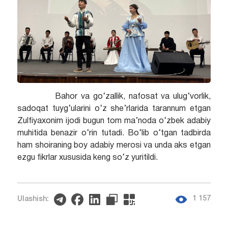
Bahor va go‘zallik, nafosat va ulug‘vorlik,
sadoqat tuyg‘ularini o‘z she’rlarida tarannum etgan
Zulfiyaxonim ijodi bugun tom ma’noda o‘zbek adabiy
muhitida benazir o‘rin tutadi. Bo‘lib o‘tgan tadbirda
ham shoiraning boy adabiy merosi va unda aks etgan
ezgu fikrlar xususida keng so‘z yuritildi.
1 157
Ulashish: