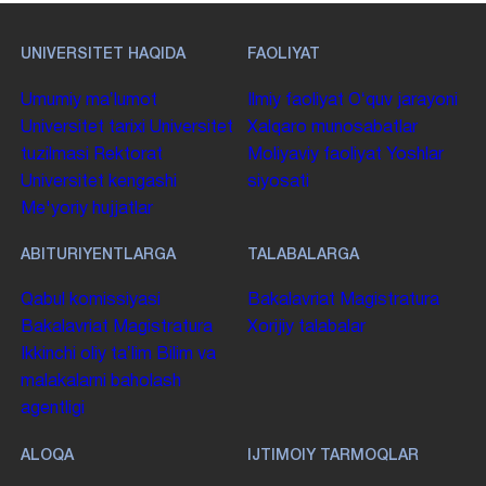
UNIVERSITET HAQIDA
FAOLIYAT
Umumiy maʼlumot
Ilmiy faoliyat
Oʻquv jarayoni
Universitet tarixi
Universitet
Xalqaro munosabatlar
tuzilmasi
Rektorat
Moliyaviy faoliyat
Yoshlar
Universitet kengashi
siyosati
Me'yoriy hujjatlar
ABITURIYENTLARGA
TALABALARGA
Qabul komissiyasi
Bakalavriat
Magistratura
Bakalavriat
Magistratura
Xorijiy talabalar
Ikkinchi oliy taʼlim
Bilim va
malakalarni baholash
agentligi
ALOQA
IJTIMOIY TARMOQLAR