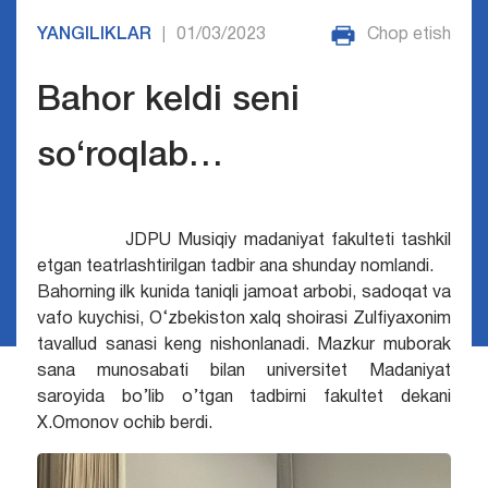
YANGILIKLAR
01/03/2023
Chop etish
|
Bahor keldi seni
so‘roqlab…
JDPU Musiqiy madaniyat fakulteti tashkil
etgan teatrlashtirilgan tadbir ana shunday nomlandi.
Bahorning ilk kunida taniqli jamoat arbobi, sadoqat va
vafo kuychisi, O‘zbekiston xalq shoirasi Zulfiyaxonim
tavallud sanasi keng nishonlanadi. Mazkur muborak
sana munosabati bilan universitet Madaniyat
saroyida bo’lib o’tgan tadbirni fakultet dekani
X.Omonov ochib berdi.