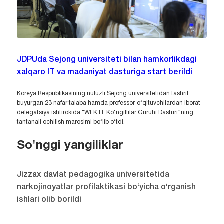
JDPUda Sejong universiteti bilan hamkorlikdagi
xalqaro IT va madaniyat dasturiga start berildi
Koreya Respublikasining nufuzli Sejong universitetidan tashrif
buyurgan 23 nafar talaba hamda professor-o‘qituvchilardan iborat
delegatsiya ishtirokida “WFK IT Ko‘ngillilar Guruhi Dasturi”ning
tantanali ochilish marosimi bo‘lib o‘tdi.
So'nggi yangiliklar
Jizzax davlat pedagogika universitetida
narkojinoyatlar profilaktikasi bo‘yicha o‘rganish
ishlari olib borildi