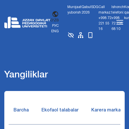
Murojaat
Qabul
SDG
Call
Ishonch
Ko
yuborish
2026
markaz:
telefoni:
qa
+998 72
+998
ku
O'ZB
221 55
72 226
РУС
16
68 10
ENG
Yangiliklar
Barcha
Ekofaol talabalar
Karera markazi