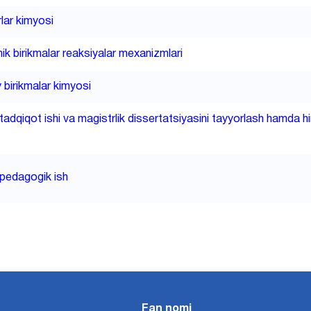
lar kimyosi
ik birikmalar reaksiyalar mexanizmlari
y birikmalar kimyosi
-tadqiqot ishi va magistrlik dissertatsiyasini tayyorlash hamda 
-pedagogik ish
Fan nomi