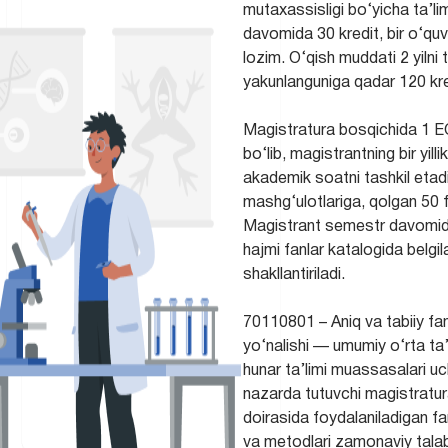
mutaxassisligi bo‘yicha ta’l
davomida 30 kredit, bir o‘quv
lozim. O‘qish muddati 2 yilni 
yakunlanguniga qadar 120 kredi
Magistratura bosqichida 1 
bo‘lib, magistrantning bir yill
akademik soatni tashkil etadi
mashg‘ulotlariga, qolgan 50 fo
Magistrant semestr davomida 
hajmi fanlar katalogida belgi
shakllantiriladi.
70110801 – Aniq va tabiiy fan
yo‘nalishi — umumiy o‘rta ta
hunar ta’limi muassasalari u
nazarda tutuvchi magistratur
doirasida foydalaniladigan fan
va metodlari zamonaviy talab