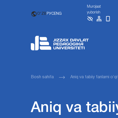
Murojaat
yuborish
O'ZB
РУС
ENG
Bosh sahifa
Aniq va tabiiy fanlarni oʻ
Aniq va tabii