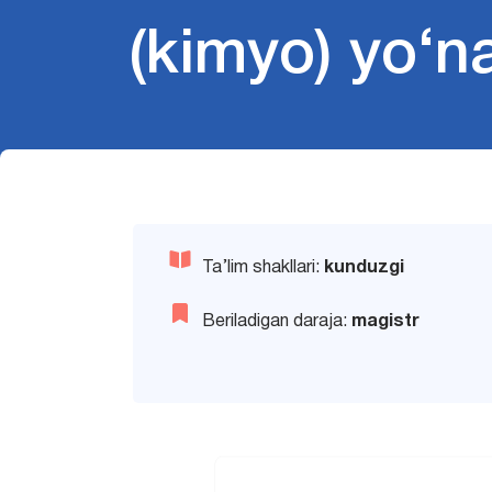
(kimyo) yo‘n
Ta’lim shakllari:
kunduzgi
Beriladigan daraja:
magistr