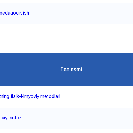
-pedagogik ish
Fan nomi
zning fizik-kimyoviy metodlari
viy sintez