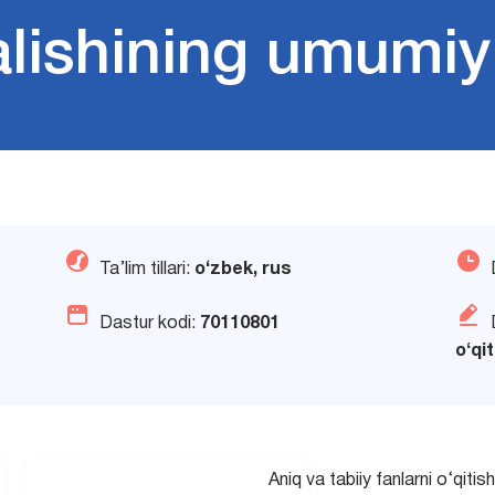
alishining umumiy 
Ta’lim tillari:
o‘zbek, rus
Dastur kodi:
70110801
oʻqi
Aniq va tabiiy fanlarni o‘qiti