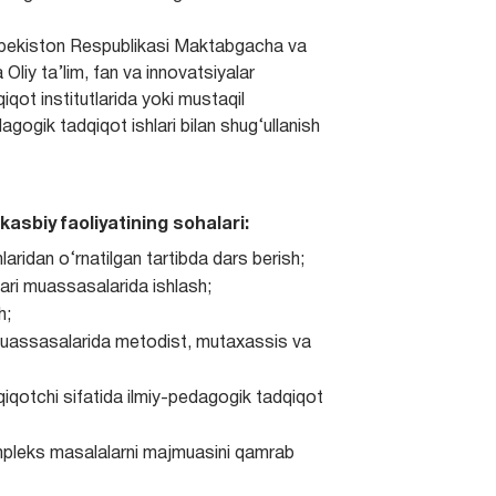
‘zbekiston Respublikasi Maktabgacha va
 Oliy ta’lim, fan va innovatsiyalar
qiqot institutlarida yoki mustaqil
agogik tadqiqot ishlari bilan shug‘ullanish
kasbiy faoliyatining sohalari:
laridan o‘rnatilgan tartibda dars berish;
qari muassasalarida ishlash;
h;
a muassasalarida metodist, mutaxassis va
iqotchi sifatida ilmiy-pedagogik tadqiqot
ompleks masalalarni majmuasini qamrab