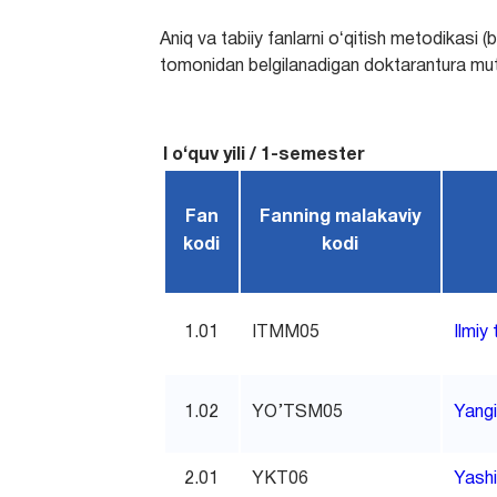
Aniq va tabiiy fanlarni oʻqitish metodikasi (b
tomonidan belgilanadigan doktarantura muta
I o‘quv yili / 1-semester
Fan
Fanning malakaviy
kodi
kodi
1.01
ITMM05
Ilmiy
1.02
YO’TSM05
Yangi
2.01
YKT06
Yashi