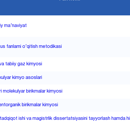
y ma’naviyat
s fanlarni o‘qitish metodikasi
va tabiiy gaz kimyosi
ulyar kimyo asoslari
i molekulyar birikmalar kimyosi
ntorganik birikmalar kimyosi
-tadqiqot ishi va magistrlik dissertatsiyasini tayyorlash hamda 