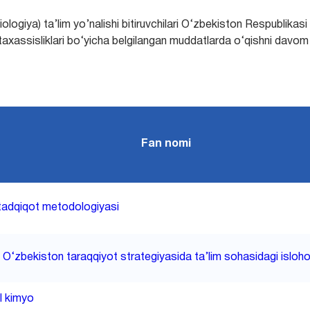
iologiya) ta’lim yo’nalishi bitiruvchilari O‘zbekiston Respublikasi o
xassisliklari bo‘yicha belgilangan muddatlarda o‘qishni davom e
Fan nomi
 tadqiqot metodologiyasi
 O‘zbekiston taraqqiyot strategiyasida ta’lim sohasidagi isloho
l kimyo