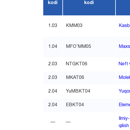
kodi
kodi
1.03
KMM03
Kasbi
1.04
MFO‘MM05
Maxsu
2.03
NTGKT06
Neft 
2.03
MKAT06
Molek
2.04
YuMBKT04
Yuqor
2.04
EBKT04
Eleme
Ilmiy
—
—
qilish