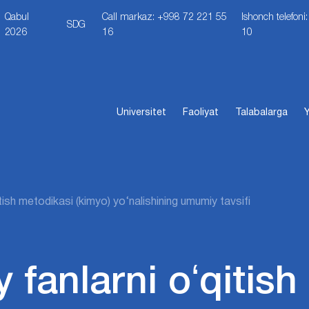
Qabul
Call markaz: +998 72 221 55
Ishonch telefon
SDG
2026
16
10
Universitet
Faoliyat
Talabalarga
Y
qitish metodikasi (kimyo) yo‘nalishining umumiy tavsifi
y fanlarni oʻqitis