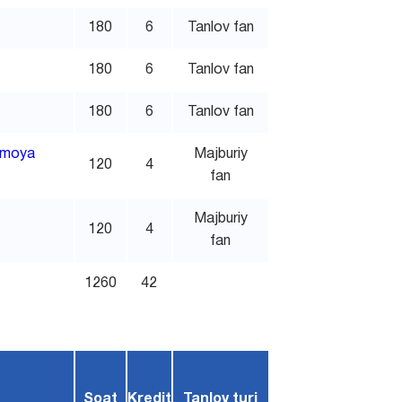
180
6
Tanlov fan
180
6
Tanlov fan
180
6
Tanlov fan
himoya
Majburiy
120
4
fan
Majburiy
120
4
fan
1260
42
Soat
Kredit
Tanlov turi