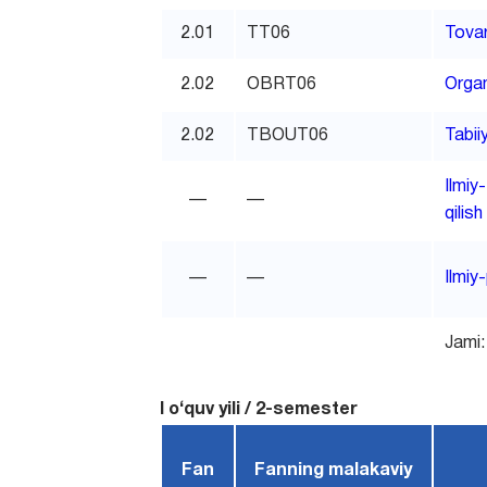
2.01
TT06
Tovar
2.02
OBRT06
Organ
2.02
TBOUT06
Tabii
Ilmiy
—
—
qilish
—
—
Ilmiy
Jami:
I o‘quv yili / 2-semester
Fan
Fanning malakaviy