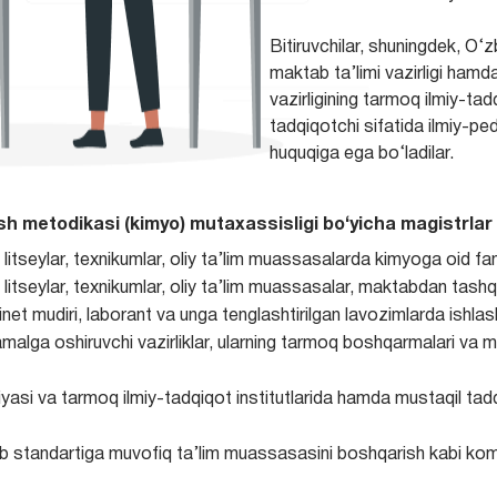
Bitiruvchilar, shuningdek, O
maktab ta’limi vazirligi hamda
vazirligining tarmoq ilmiy-tad
tadqiqotchi sifatida ilmiy-ped
huquqiga ega bo‘ladilar.
tish metodikasi (kimyo) mutaxassisligi bo‘yicha magistrlar 
litseylar, texnikumlar, oliy ta’lim muassasalarda kimyoga oid fan
 litseylar, texnikumlar, oliy ta’lim muassasalar, maktabdan tash
binet mudiri, laborant va unga tenglashtirilgan lavozimlarda ishlas
i amalga oshiruvchi vazirliklar, ularning tarmoq boshqarmalari v
asi va tarmoq ilmiy-tadqiqot institutlarida hamda mustaqil tadq
asb standartiga muvofiq ta’lim muassasasini boshqarish kabi k