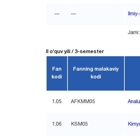
—
—
Ilmiy
Jami:
II o‘quv yili / 3-semester
Fan
Fanning malakaviy
kodi
kodi
1.05
AFKMM05
Anali
1.06
KSM05
Kimyo