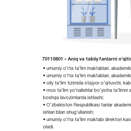
70110801 – Aniq va tabiiy fanlarni o‘qi
• umumiy о‘rta ta’lim maktablari, akademik 
• umumiy о‘rta ta’lim maktablari, akademik
• oily ta’lim tizimida stajyor o‘qituvchi, ka
• mos ta’lim yo‘nalishlar bo‘yicha ta’limn
boshqa lavozimlarda ishlashi;
• O‘zbekiston Respublikasi fanlar akademiy
ishlari bilan shug‘ullanish;
• umumiy o‘rta ta’lim maktabi direktori k
oladi.