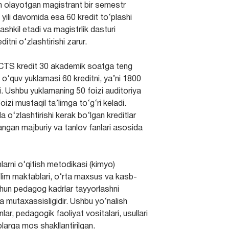
im olayotgan magistrant bir semestr
 yili davomida esa 60 kredit to‘plashi
tashkil etadi va magistrlik dasturi
tni o‘zlashtirishi zarur.
ECTS kredit 30 akademik soatga teng
ik o‘quv yuklamasi 60 kreditni, ya’ni 1800
. Ushbu yuklamaning 50 foizi auditoriya
izi mustaqil ta’limga to‘g‘ri keladi.
o‘zlashtirishi kerak bo‘lgan kreditlar
langan majburiy va tanlov fanlari asosida
larni o‘qitish metodikasi (kimyo)
’lim maktablari, o‘rta maxsus va kasb-
chun pedagog kadrlar tayyorlashni
a mutaxassisligidir. Ushbu yo‘nalish
lar, pedagogik faoliyat vositalari, usullari
larga mos shakllantirilgan.