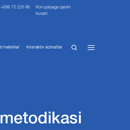
i: +998 72 226 68
Korrupsiyaga qarshi
kurash
o‘nalishlar
Interaktiv xizmatlar
h metodikasi