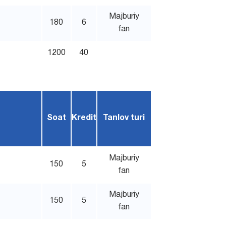
Majburiy
180
6
fan
1200
40
Soat
Kredit
Tanlov turi
Majburiy
150
5
fan
Majburiy
150
5
fan