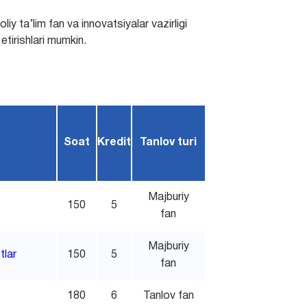
liy ta’lim fan va innovatsiyalar vazirligi
tirishlari mumkin.
Soat
Kredit
Tanlov turi
Majburiy
150
5
fan
Majburiy
tlar
150
5
fan
180
6
Tanlov fan