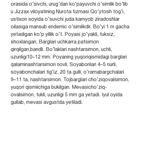
orasida o‘sivchi, urug‘dan ko‘payuvchi o‘simlik bo‘lib
u Jizzax viloyatining Nurota tizmasi Qo‘ytosh tog‘i,
ustixon soyida o‘suvchi juda kamyob ziradoshlar
oilasiga mansub endemic o‘simlikdir. Bo‘yi 1 m gacha
yetadigan ko‘p yillik o‘t. Poyasi jo‘yakli, tuksiz,
shoxlangan. Barglari uchkarra patsimon
qirqilgan,bandli. Bo‘laklari nashtarsimon, uchli,
uzunligi10–12 mm. Poyaning yuqoriqismidagi barglari
qalaminashtarsimon novli. Soyabonlari 4–5 nurli,
soyabonchalari tig‘iz, 20 ta gulli, o‘ramabargchalari
9–11 ta, nashtarsimon. Tojbarglari cho‘ziqovalsimon,
yuqori qismiichiga bukilgan. Mevasicho‘ziq-
ovalsimon, tukli, uzunligi 5 mm ga yetadi. Iyul oyida
gullab, mevasi avgustda yetiladi.