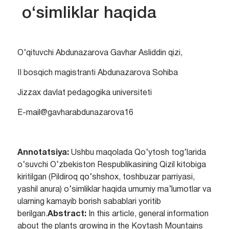
o‘simliklar haqida
O‘qituvchi Abdunazarova Gavhar Asliddin qizi,
II bosqich magistranti Abdunazarova Sohiba
Jizzax davlat pedagogika universiteti
E-mail@gavharabdunazarova16
Annotatsiya:
Ushbu maqolada Qo‘ytosh tog‘larida
o‘suvchi O‘zbekiston Respublikasining Qizil kitobiga
kiritilgan (Pildiroq qo‘shshox, toshbuzar parriyasi,
yashil anura) o‘simliklar haqida umumiy ma’lumotlar va
ularning kamayib borish sabablari yoritib
berilgan.
Abstract:
In this article, general information
about the plants growing in the Koytash Mountains