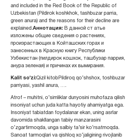
and included in the Red Book of the Republic of
Uzbekistan (Pildirok koshkhok, tashbuzar parria,
green anura) and the reasons for their decline are
explained.
Аннотация:
В данной ст атье
изложены общие сведения о растениях,
произрастающих в Койташских горах и
занесенных в Красную книгу Республики
Узбекистан (пилдирок кошхок, ташбузар паррия,
анура зеленая) и причинах их вымирания.
Kalit so‘zi:
Qizil kitobPildiroq qo‘shshox, toshbuzar
parriyasi, yashil anura, ….
Atrof – muhitni, o‘simliklar dunyosini muhofaza qilish
insoniyat uchun juda katta hayotiy ahamiyatga ega.
Insoniyat tabiatdan foydalanar ekan, uning asrlar
davomida shakllangan tabiiy manzarasini
o‘zgartirmoqda, unga salbiy ta’sir ko‘rsatmoqda.
Sanoat tarmoqlari va qishloq xo‘jaligining rivojlanib