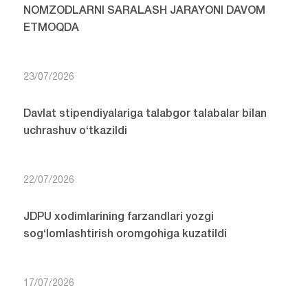
NOMZODLARNI SARALASH JARAYONI DAVOM
ETMOQDA
23/07/2026
Davlat stipendiyalariga talabgor talabalar bilan
uchrashuv o‘tkazildi
22/07/2026
JDPU xodimlarining farzandlari yozgi
sog‘lomlashtirish oromgohiga kuzatildi
17/07/2026