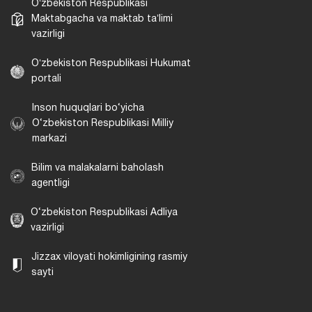
Oʻzbekiston Respublikasi
Maktabgacha va maktab taʼlimi
vazirligi
Oʻzbekiston Respublikasi Hukumat
portali
Inson huquqlari bo‘yicha
O‘zbekiston Respublikasi Milliy
markazi
Bilim va malakalarni baholash
agentligi
O‘zbekiston Respublikasi Adliya
vazirligi
Jizzax viloyati hokimligining rasmiy
sayti