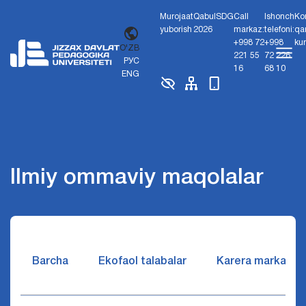
Murojaat
Qabul
SDG
Call
Ishonch
Ko
yuborish
2026
markaz:
telefoni:
qa
+998 72
+998
ku
O'ZB
221 55
72 226
РУС
16
68 10
ENG
Ilmiy ommaviy maqolalar
Barcha
Ekofaol talabalar
Karera markazi