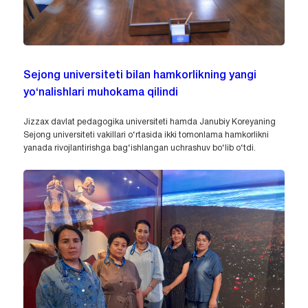
Sejong universiteti bilan hamkorlikning yangi
yo‘nalishlari muhokama qilindi
Jizzax davlat pedagogika universiteti hamda Janubiy Koreyaning
Sejong universiteti vakillari o‘rtasida ikki tomonlama hamkorlikni
yanada rivojlantirishga bag‘ishlangan uchrashuv bo‘lib o‘tdi.