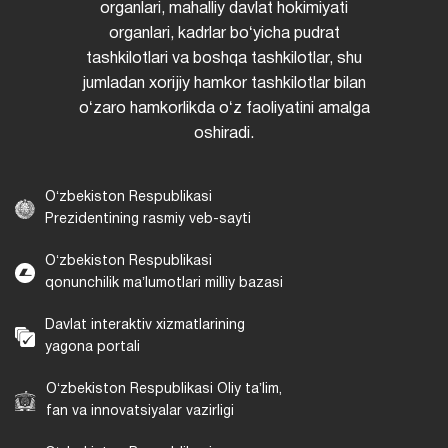
organlari, mahalliy davlat hokimiyati
organlari, kadrlar boʻyicha pudrat
tashkilotlari va boshqa tashkilotlar, shu
jumladan xorijiy hamkor tashkilotlar bilan
oʻzaro hamkorlikda oʻz faoliyatini amalga
oshiradi.
Oʻzbekiston Respublikasi
Prezidentining rasmiy veb-sayti
Oʻzbekiston Respublikasi
qonunchilik maʼlumotlari milliy bazasi
Davlat interaktiv xizmatlarining
yagona portali
Oʻzbekiston Respublikasi Oliy taʼlim,
fan va innovatsiyalar vazirligi