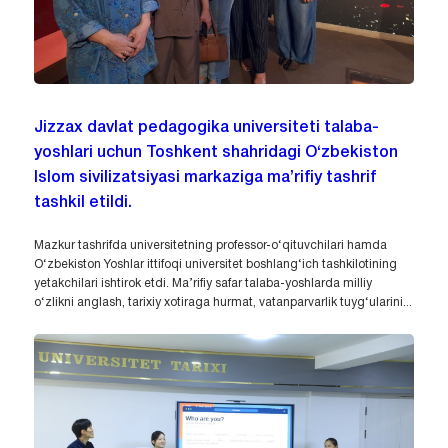
Jizzax davlat pedagogika universiteti talaba-
yoshlari uchun Toshkent shahridagi O‘zbekiston
Islom sivilizatsiyasi markaziga ma’rifiy tashrif
tashkil etildi.
Mazkur tashrifda universitetning professor-o‘qituvchilari hamda
O‘zbekiston Yoshlar ittifoqi universitet boshlang‘ich tashkilotining
yetakchilari ishtirok etdi. Ma’rifiy safar talaba-yoshlarda milliy
o‘zlikni anglash, tarixiy xotiraga hurmat, vatanparvarlik tuyg‘ularini...