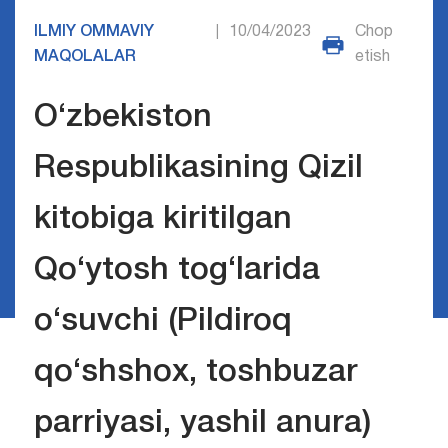
ILMIY OMMAVIY
10/04/2023
Chop
|
MAQOLALAR
etish
O‘zbekiston
Respublikasining Qizil
kitobiga kiritilgan
Qo‘ytosh tog‘larida
o‘suvchi (Pildiroq
qo‘shshox, toshbuzar
parriyasi, yashil anura)