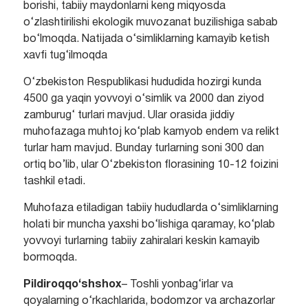
borishi, tabiiy maydonlarni keng miqyosda
o‘zlashtirilishi ekologik muvozanat buzilishiga sabab
bo‘lmoqda. Natijada o‘simliklarning kamayib ketish
xavfi tug‘ilmoqda
O‘zbekiston Respublikasi hududida hozirgi kunda
4500 ga yaqin yovvoyi o‘simlik va 2000 dan ziyod
zamburug‘ turlari mavjud. Ular orasida jiddiy
muhofazaga muhtoj ko‘plab kamyob endem va relikt
turlar ham mavjud. Bunday turlarning soni 300 dan
ortiq bo’lib, ular O‘zbekiston florasining 10-12 foizini
tashkil etadi.
Muhofaza etiladigan tabiiy hududlarda o‘simliklarning
holati bir muncha yaxshi bo‘lishiga qaramay, ko‘plab
yovvoyi turlarning tabiiy zahiralari keskin kamayib
bormoqda.
Pildiroqqo‘shshox
– Toshli yonbag‘irlar va
qoyalarning o‘rkachlarida, bodomzor va archazorlar