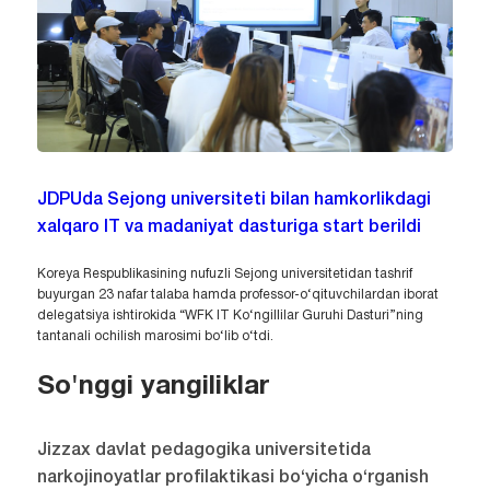
JDPUda Sejong universiteti bilan hamkorlikdagi
xalqaro IT va madaniyat dasturiga start berildi
Koreya Respublikasining nufuzli Sejong universitetidan tashrif
buyurgan 23 nafar talaba hamda professor-o‘qituvchilardan iborat
delegatsiya ishtirokida “WFK IT Ko‘ngillilar Guruhi Dasturi”ning
tantanali ochilish marosimi bo‘lib o‘tdi.
So'nggi yangiliklar
Jizzax davlat pedagogika universitetida
narkojinoyatlar profilaktikasi bo‘yicha o‘rganish