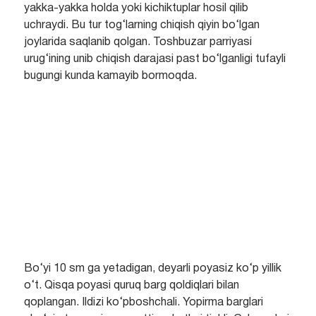
yakka-yakka holda yoki kichiktuplar hosil qilib
uchraydi. Bu tur tog‘larning chiqish qiyin bo‘lgan
joylarida saqlanib qolgan. Toshbuzar parriyasi
urug‘ining unib chiqish darajasi past bo‘lganligi tufayli
bugungi kunda kamayib bormoqda.
Bo‘yi 10 sm ga yetadigan, deyarli poyasiz ko‘p yillik
o‘t. Qisqa poyasi quruq barg qoldiqlari bilan
qoplangan. Ildizi ko‘pboshchali. Yopirma barglari