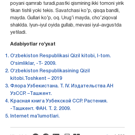
poyani qamrab turadi,pastki qismining ikki tomoni yirik
tikan tishli yoki tekis. Savatchasi ko‘p, qisqa bandli,
mayda. Gullari ko‘p, oq. Urug‘i mayda, cho‘ziqoval
shaklda. Iyun–iyul oyida gullab, mevasi iyul–avgustda
yetiladi.
Adabiyotlar ro
‘
yxat
O‘zbekiston Respublikasi Qizil kitobi, I-tom.
O‘simliklar, -T- 2009.
O‘zbekiston Respublikasining Qizil
kitobi.Toshkent – 2019
Флора Узбекистана. Т. IV. Издательства АН
УзССР. –Ташкент.
Красная книга Узбекской ССР. Растения.
-Ташкент. ФАН. Т. 2. 2009.
Internet ma’lumotlari.