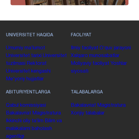
UNIVERSITET HAQIDA
FAOLIYAT
Umumiy maʼlumot
Ilmiy faoliyat
Oʻquv jarayoni
Universitet tarixi
Universitet
Xalqaro munosabatlar
tuzilmasi
Rektorat
Moliyaviy faoliyat
Yoshlar
Universitet kengashi
siyosati
Me'yoriy hujjatlar
ABITURIYENTLARGA
TALABALARGA
Qabul komissiyasi
Bakalavriat
Magistratura
Bakalavriat
Magistratura
Xorijiy talabalar
Ikkinchi oliy taʼlim
Bilim va
malakalarni baholash
agentligi