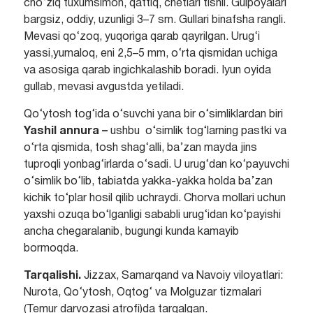
cho‘ziq tuxumsimon, qattiq, chetlari tishli. Gulpoyalari
bargsiz, oddiy, uzunligi 3–7 sm. Gullari binafsha rangli.
Mevasi qo‘zoq, yuqoriga qarab qayrilgan. Urug‘i
yassi,yumaloq, eni 2,5–5 mm, o‘rta qismidan uchiga
va asosiga qarab ingichkalashib boradi. Iyun oyida
gullab, mevasi avgustda yetiladi.
Qo‘ytosh tog‘ida o‘suvchi yana bir o‘simliklardan biri
Yashil annura –
ushbu o‘simlik tog‘larning pastki va
o‘rta qismida, tosh shag‘alli, ba’zan mayda jins
tuproqli yonbag‘irlarda o‘sadi. U urug‘dan ko‘payuvchi
o‘simlik bo‘lib, tabiatda yakka-yakka holda ba’zan
kichik to‘plar hosil qilib uchraydi. Chorva mollari uchun
yaxshi ozuqa bo‘lganligi sababli urug‘idan ko‘payishi
ancha chegaralanib, bugungi kunda kamayib
bormoqda.
Tarqalishi.
Jizzax, Samarqand va Navoiy viloyatlari:
Nurota, Qo‘ytosh, Oqtog‘ va Molguzar tizmalari
(Temur darvozasi atrofi)da tarqalgan.