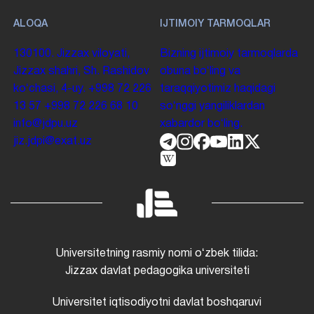
ALOQA
IJTIMOIY TARMOQLAR
130100. Jizzax viloyati,
Bizning ijtimoiy tarmoqlarda
Jizzax shahri, Sh. Rashidov
obuna boʻling va
koʻchasi, 4-uy.
+998 72 226
taraqqiyotimiz haqidagi
13 57
+998 72 226 68 10
soʻnggi yangiliklardan
info@jdpu.uz
xabardor boʻling.
jiz.jdpi@exat.uz
Universitetning rasmiy nomi oʻzbek tilida:
Jizzax davlat pedagogika universiteti
Universitet iqtisodiyotni davlat boshqaruvi