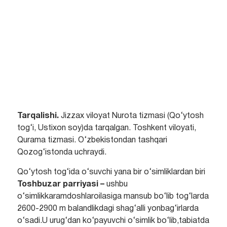
Tarqalishi.
Jizzax viloyat Nurota tizmasi (Qo‘ytosh
tog‘i, Ustixon soy)da tarqalgan. Toshkent viloyati,
Qurama tizmasi. O‘zbekistondan tashqari
Qozog‘istonda uchraydi.
Qo‘ytosh tog‘ida o‘suvchi yana bir o‘simliklardan biri
Toshbuzar parriyasi –
ushbu
o‘simlikkaramdoshlaroilasiga mansub bo‘lib tog‘larda
2600-2900 m balandlikdagi shag‘alli yonbag‘irlarda
o‘sadi.U urug‘dan ko‘payuvchi o‘simlik bo‘lib,tabiatda