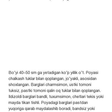
Bo‘yi 40–50 sm ga yetadigan ko‘p yillik o‘t. Poyasi
chalkash tuklar bilan qoplangan, jo‘yakli, asosidan
shoxlangan. Barglari charmsimon, ustki tomoni
tuksiz, pastki tomoni qalin oq tuklar bilan qoplangan.
Ildizoldi barglari bandli, tuxumsimon, chetlari tekis yoki
mayda tikan tishli. Poyadagi barglari pastdan
yuqoriga qarab maydalashib boradi, bandsiz yoki