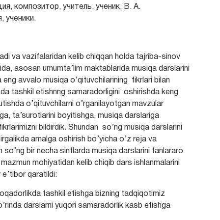
я, композитор, учитель, ученик, В. А.
, ученики.
i va vazifalaridan kelib chiqqan holda tajriba-sinov
rida, asosan umumta’lim maktablarida musiqa darslarini
 eng avvalo musiqa o’qituvchilarining fikrlari bilan
ikda tashkil etishnng samaradorligini oshirishda keng
utishda o’qituvchilarni o’rganilayotgan mavzular
, ta’surotlarini boyitishga, musiqa darslariga
 fikrlarimizni bildirdik. Shundan so’ng musiqa darslarini
 birgalikda amalga oshirish bo’yicha o’z reja va
 so’ng bir necha sinflarda musiqa darslarini fanlararo
 mazmun mohiyatidan kelib chiqib dars ishlanmalarini
e’tibor qaratildi:
aloqadorlikda tashkil etishga bizning tadqiqotimiz
rinda darslarni yuqori samaradorlik kasb etishga