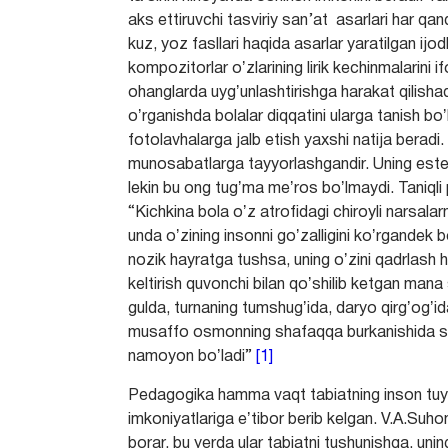
aks ettiruvchi tasviriy san’at asarlari har qa
kuz, yoz fasllari haqida asarlar yaratilgan i
kompozitorlar oʼzlarining lirik kechinmalarini i
ohanglarda uygʼunlashtirishga harakat qilishad
oʼrganishda bolalar diqqatini ularga tanish bo
fotolavhalarga jalb etish yaxshi natija beradi. 
munosabatlarga tayyorlashgandir. Uning esteti
lekin bu ong tugʼma meʼros boʼlmaydi. Taniqli
“Kichkina bola oʼz atrofidagi chiroyli narsal
unda oʼzining insonni goʼzalligini koʼrgandek b
nozik hayratga tushsa, uning oʼzini qadrlash h
keltirish quvonchi bilan qoʼshilib ketgan mana s
gulda, turnaning tumshugʼida, daryo qirgʼogʼi
musaffo osmonning shafaqqa burkanishida soʼz
namoyon boʼladi”
[1]
Pedagogika hamma vaqt tabiatning inson tuygʼu
imkoniyatlariga eʼtibor berib kelgan. V.A.Suho
borar, bu yerda ular tabiatni tushunishga, uning