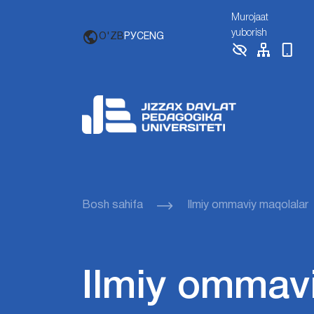
Murojaat
yuborish
O'ZB
РУС
ENG
Bosh sahifa
Ilmiy ommaviy maqolalar
Ilmiy ommav