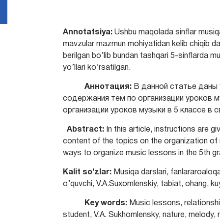
Annotatsiya:
Ushbu maqolada sinflar musiqa 
mavzular mazmun mohiyatidan kelib chiqib dar
berilgan bo’lib bundan tashqari 5-sinflarda musi
yo’llari ko’rsatilgan.
Аннотация:
В данной статье даны 
содержания тем по организации уроков м
организации уроков музыки в 5 классе в 
Abstract:
In this article, instructions are
content of the topics on the organization of m
ways to organize music lessons in the 5th gr
Kalit so’zlar:
Musiqa darslari, fanlararoaloqa
o’quvchi, V.A.Suxomlenskiy, tabiat, ohang, kuy
K
e
y words:
Music lessons, relationsh
student, V.A. Sukhomlensky, nature, melo