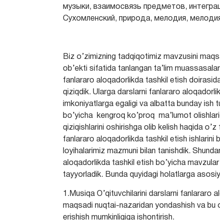
музыки, взаимосвязь предметов, интеграци
Сухомленский, природа, мелодия, мелодия
Biz o’zimizning tadqiqotimiz mavzusini maqsad
ob’ekti sifatida tanlangan ta’lim muassasala
fanlararo aloqadorlikda tashkil etish doirasida
qiziqdik. Ularga darslarni fanlararo aloqadorl
imkoniyatlarga egaligi va albatta bunday ish t
bo’yicha kengroq ko’proq ma’lumot olishlariga
qiziqishlarini oshirishga olib kelish haqida o’z
fanlararo aloqadorlikda tashkil etish ishlarini
loyihalarimiz mazmuni bilan tanishdik. Shundan
aloqadorlikda tashkil etish bo’yicha mavzular
tayyorladik. Bunda quyidagi holatlarga asosiy 
1.Musiqa O’qituvchilarini darslarni fanlararo 
maqsadi nuqtai-nazaridan yondashish va bu o’
erishish mumkinligiga ishontirish.