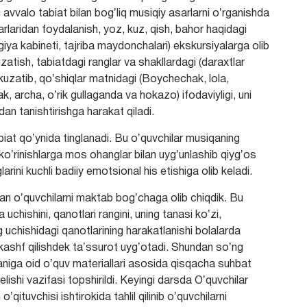
 avvalo tabiat bilan bogʼliq musiqiy asarlarni oʼrganishda
arlaridan foydalanish, yoz, kuz, qish, bahor haqidagi
giya kabineti, tajriba maydonchalari) ekskursiyalarga olib
uzatish, tabiatdagi ranglar va shakllardagi (daraxtlar
hini kuzatib, qoʼshiqlar matnidagi (Boychechak, lola,
 archa, oʼrik gullaganda va hokazo) ifodaviyligi, uni
ndan tanishtirishga harakat qiladi.
tabiat qoʼynida tinglanadi. Bu oʼquvchilar musiqaning
 koʼrinishlarga mos ohanglar bilan uygʼunlashib qiygʼos
glarini kuchli badiiy emotsional his etishiga olib keladi.
gan oʼquvchilarni maktab bogʼchaga olib chiqdik. Bu
uchishini, qanotlari rangini, uning tanasi koʼzi,
ing uchishidagi qanotlarining harakatlanishi bolalarda
n kashf qilishdek taʼssurot uygʼotadi. Shundan soʼng
faniga oid oʼquv materiallari asosida qisqacha suhbat
elishi vazifasi topshirildi. Keyingi darsda Oʼquvchilar
qituvchisi ishtirokida tahlil qilinib oʼquvchilarni