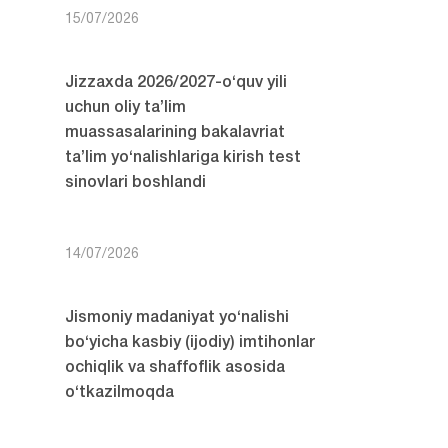
15/07/2026
Jizzaxda 2026/2027-o‘quv yili
uchun oliy ta’lim
muassasalarining bakalavriat
ta’lim yo‘nalishlariga kirish test
sinovlari boshlandi
14/07/2026
Jismoniy madaniyat yo‘nalishi
bo‘yicha kasbiy (ijodiy) imtihonlar
ochiqlik va shaffoflik asosida
o‘tkazilmoqda