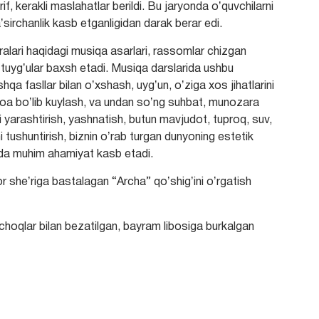
f, kerakli maslahatlar berildi. Bu jaryonda oʼquvchilarni
aʼsirchanlik kasb etganligidan darak berar edi.
ralari haqidagi musiqa asarlari, rassomlar chizgan
b tuygʼular baxsh etadi. Musiqa darslarida ushbu
hqa fasllar bilan oʼxshash, uygʼun, oʼziga xos jihatlarini
a boʼlib kuylash, va undan soʼng suhbat, munozara
ini yarashtirish, yashnatish, butun mavjudot, tuproq, suv,
ni tushuntirish, biznin oʼrab turgan dunyoning estetik
hda muhim ahamiyat kasb etadi.
heʼriga bastalagan “Archa” qoʼshigʼini oʼrgatish
nchoqlar bilan bezatilgan, bayram libosiga burkalgan