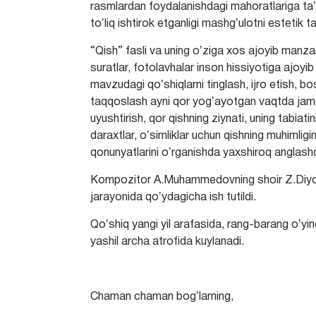
rasmlardan foydalanishdagi mahoratlariga taʼri
toʼliq ishtirok etganligi mashgʼulotni estetik t
“Qish” fasli va uning oʼziga xos ajoyib manza
suratlar, fotolavhalar inson hissiyotiga ajoyi
mavzudagi qoʼshiqlarni tinglash, ijro etish, bos
taqqoslash ayni qor yogʼayotgan vaqtda jamo
uyushtirish, qor qishning ziynati, uning tabiat
daraxtlar, oʼsimliklar uchun qishning muhimligi
qonunyatlarini oʼrganishda yaxshiroq anglas
Kompozitor A.Muhammedovning shoir Z.Diyor s
jarayonida qoʼydagicha ish tutildi.
Qoʼshiq yangi yil arafasida, rang-barang oʼyi
yashil archa atrofida kuylanadi.
Chaman chaman bogʼlarning,