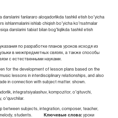
darslarini fanlararo aloqadorlikda tashkil etish bo’yicha
s ishlanmalarini ishlab chiqish bo’yicha ko’rsatmalar
qa darslarini tabiat bilan bog’liqlikda tashkil etish
указания по разработке планов уроков исходя из
узыки в межпредметных связях, а также способы
связи с естественными науками.
 given for the development of lesson plans based on the
usic lessons in interdisciplinary relationships, and also
ade in connection with subject matter. shown.
dorlik, integratsiyalashuv, kompozitor, o’qituvchi,
, o’quvchilar.
ip between subjects, integration, composer, teacher,
dy, melody, students.
Ключевые слова:
уроки