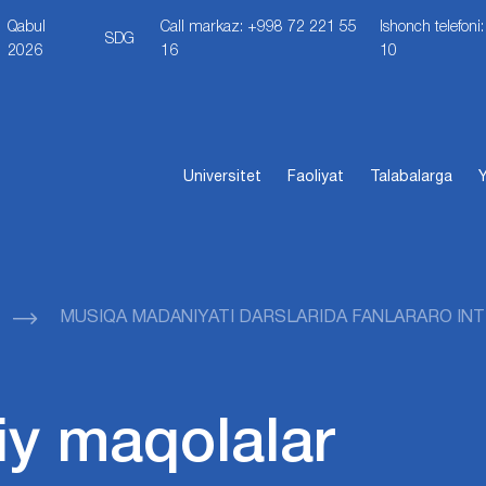
Qabul
Call markaz: +998 72 221 55
Ishonch telefon
SDG
2026
16
10
Universitet
Faoliyat
Talabalarga
Y
MUSIQA MADANIYATI DARSLARIDA FANLARARO INT
iy maqolalar