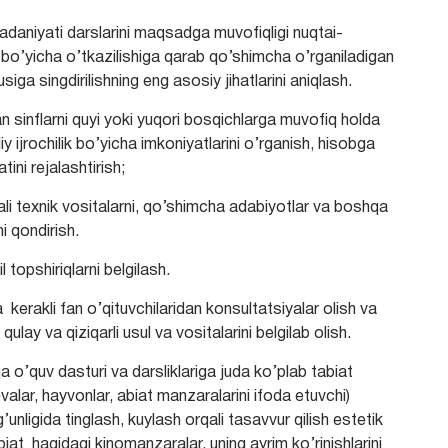
daniyati darslarini maqsadga muvofiqligi nuqtai-
 bo’yicha o’tkazilishiga qarab qo’shimcha o’rganiladigan
ga singdirilishning eng asosiy jihatlarini aniqlash.
an sinflarni quyi yoki yuqori bosqichlarga muvofiq holda
 ijrochilik bo’yicha imkoniyatlarini o’rganish, hisobga
ini rejalashtirish;
li texnik vositalarni, qo’shimcha adabiyotlar va boshqa
i qondirish.
 topshiriqlarni belgilash.
erakli fan o’qituvchilaridan konsultatsiyalar olish va
ulay va qiziqarli usul va vositalarini belgilab olish.
o’quv dasturi va darsliklariga juda ko’plab tabiat
evalar, hayvonlar, abiat manzaralarini ifoda etuvchi)
g’unligida tinglash, kuylash orqali tasavvur qilish estetik
abiat haqidagi kinomanzaralar, uning ayrim ko’rinishlarini