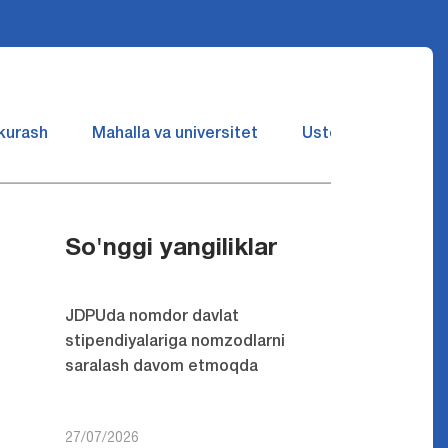
 kurash
Mahalla va universitet
Ustozlar suhbatin 
So'nggi yangiliklar
JDPUda nomdor davlat
stipendiyalariga nomzodlarni
saralash davom etmoqda
27/07/2026