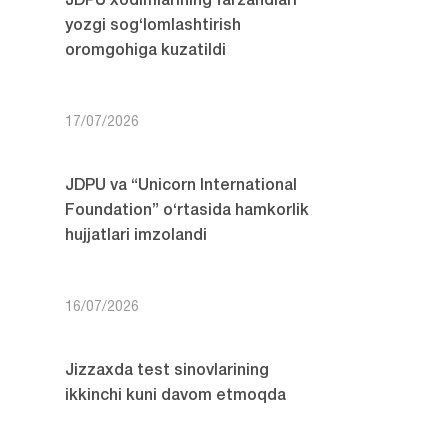
JDPU xodimlarining farzandlari
yozgi sog‘lomlashtirish
oromgohiga kuzatildi
17/07/2026
JDPU va “Unicorn International
Foundation” o‘rtasida hamkorlik
hujjatlari imzolandi
16/07/2026
Jizzaxda test sinovlarining
ikkinchi kuni davom etmoqda