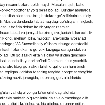
nday insonni befarq qoldirmaydi. Masalan: qish, bahor,
jodkor-kompozitorlar yoʼq desa boʼladi. Bunday asarlarda
foda etish bilan tabiatning betakror goʼzalliklarini musiqiy
i. Musiqa darslarida tabiat haqidagi qoʼshiqlarni tinglash,
ʼlgan, atrofida doimo koʼrib yurgan rasmlar,
Inson tabiat va jamiyat tarixining rivojlanishi bilan estetik
k ongi, mehnat, bilm, muloqot jarayonida rivojlanadi,
 pedagog V.A.Suxomlinskiy eʼtiborni shunga qaratadiki,
arni kashf etar ekan, u goʼyoki kuzguga qaragandek va
oʼladi. Bu goʼzallikni erta his qilsa va undan qanchalik
issi shunchalik yuqori boʼladi.Odamlar uchun yaxshilik
hu atrofdagi goʼzallikni bilish orqali oʼzini ham bilish
dan topilgan kichkina toshning rangida, tongotar chogʼida
ning nozik jarangida, insonning goʼzal ishlarida
lari va hulq atvoriga taʼsir qilishdagi alohida
mlinskiy maktab oʼquvchilarini dala va oʼrmonlarga olib
 goʼzalligini koʼrishga va his qilishga oʼrganar edilar.