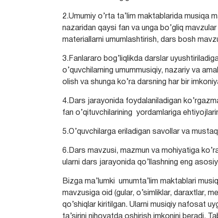
2.Umumiy o’rta ta’lim maktablarida musiqa ma
nazaridan qaysi fan va unga bo’gliq mavzular
materiallarni umumlashtirish, dars bosh mavzusi
3.Fanlararo bog’liqlikda darslar uyushtiriladig
o’quvchilarning umummusiqiy, nazariy va amaliy
olish va shunga ko’ra darsning har bir imkoniyat
4.Dars jarayonida foydalaniladigan ko’rgazma
fan o’qituvchilarining yordamlariga ehtiyojlarin
5.O’quvchilarga eriladigan savollar va mustaqil
6.Dars mavzusi, mazmun va mohiyatiga ko’ra k
ularni dars jarayonida qo’llashning eng asosiy q
Bizga ma’lumki umumta’lim maktablari musiqa 
mavzusiga oid (gular, o’simliklar, daraxtlar, m
qo’shiqlar kiritilgan. Ularni musiqiy nafosat uy
ta’sirini nihoyatda oshirish imkonini beradi. T