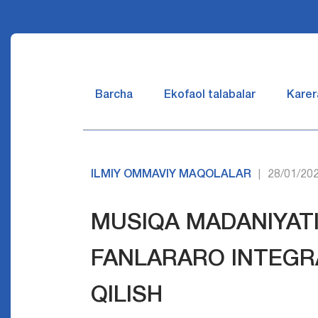
Barcha
Ekofaol talabalar
Karer
ILMIY OMMAVIY MAQOLALAR
28/01/20
|
MUSIQA MADANIYAT
FANLARARO INTEGRA
QILISH