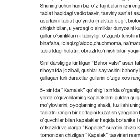
Shuning uchun ham biz oʼz tajribalarimizni eng
tabiat haqidagi vediotasvir, tasviriy sanʼat as
asarlarini tabiat qoʼynida (maktab bogʼi, biolo
chiqish bilan, u yerdagi oʼsimliklar dunyosini k
gullar oʼsimliklar) ni tabiiyligi, oʼzgarib turis
binafsha, lolaqizgʼaldoq,chuchmoma, naʼmatak,
tabiatdagi holatni, obrazli koʼrinish bilan yaqi
Sinf darsligiga kiritilgan “Bahor valsi” asari 
nihoyatda jozibali, qushlar sayrashini bahoriy
gullagan turli daraxtlar gullarini oʼziga xos ran
5- sinfda “Kamalak” qoʼshigʼi sinfda oʼrganil
yerda oʼquvchilarning kapalaklarni guldan gulga 
moʼylovlarini, oyoqlarining shakli, tuzilishi un
tabiatni rangin bir boʼlagini kuzatish yangida
oʼquvchilar bilan kapalaklar haqida botanika 
oʼtkazildi va ularga “Kapalak” suratini chizib k
tomonidan chizilgan “Kapalak” tasvirlari rasm oʼ