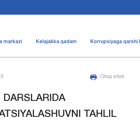
a markazi
Kelajakka qadam
Korrupsiyaga qarshi
23
Chop etish
I DARSLARIDA
TSIYALASHUVNI TAHLIL