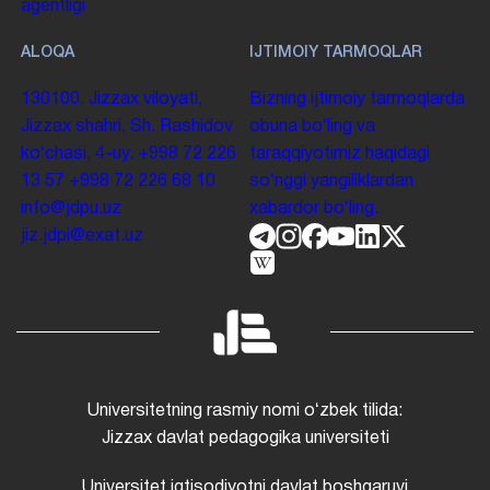
agentligi
ALOQA
IJTIMOIY TARMOQLAR
130100. Jizzax viloyati,
Bizning ijtimoiy tarmoqlarda
Jizzax shahri, Sh. Rashidov
obuna boʻling va
koʻchasi, 4-uy.
+998 72 226
taraqqiyotimiz haqidagi
13 57
+998 72 226 68 10
soʻnggi yangiliklardan
info@jdpu.uz
xabardor boʻling.
jiz.jdpi@exat.uz
Universitetning rasmiy nomi oʻzbek tilida:
Jizzax davlat pedagogika universiteti
Universitet iqtisodiyotni davlat boshqaruvi