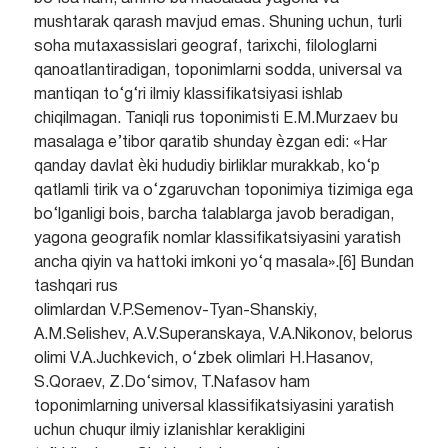
mushtarak qarash mavjud emas. Shuning uchun, turli
soha mutaxassislari geograf, tarixchi, filologlarni
qanoatlantiradigan, toponimlarni sodda, universal va
mantiqan to‘g‘ri ilmiy klassifikatsiyasi ishlab
chiqilmagan. Taniqli rus toponimisti E.M.Murzaev bu
masalaga e’tibor qaratib shunday ѐzgan edi: «Har
qanday davlat ѐki hududiy birliklar murakkab, ko‘p
qatlamli tirik va o‘zgaruvchan toponimiya tizimiga ega
bo‘lganligi bois, barcha talablarga javob beradigan,
yagona geografik nomlar klassifikatsiyasini yaratish
ancha qiyin va hattoki imkoni yo‘q masala».[6] Bundan
tashqari rus
olimlardan V.P.Semenov-Tyan-Shanskiy,
A.M.Selishev, A.V.Superanskaya, V.A.Nikonov, belorus
olimi V.A.Juchkevich, o‘zbek olimlari H.Hasanov,
S.Qoraev, Z.Do‘simov, T.Nafasov ham
toponimlarning universal klassifikatsiyasini yaratish
uchun chuqur ilmiy izlanishlar kerakligini