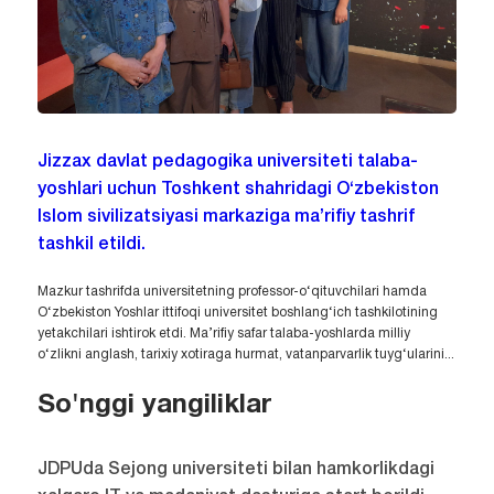
Jizzax davlat pedagogika universiteti talaba-
yoshlari uchun Toshkent shahridagi O‘zbekiston
Islom sivilizatsiyasi markaziga ma’rifiy tashrif
tashkil etildi.
Mazkur tashrifda universitetning professor-o‘qituvchilari hamda
O‘zbekiston Yoshlar ittifoqi universitet boshlang‘ich tashkilotining
yetakchilari ishtirok etdi. Ma’rifiy safar talaba-yoshlarda milliy
o‘zlikni anglash, tarixiy xotiraga hurmat, vatanparvarlik tuyg‘ularini...
So'nggi yangiliklar
JDPUda Sejong universiteti bilan hamkorlikdagi