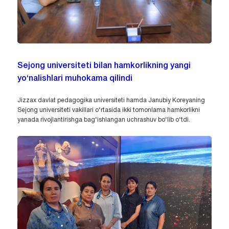
Sejong universiteti bilan hamkorlikning yangi
yo‘nalishlari muhokama qilindi
Jizzax davlat pedagogika universiteti hamda Janubiy Koreyaning
Sejong universiteti vakillari o‘rtasida ikki tomonlama hamkorlikni
yanada rivojlantirishga bag‘ishlangan uchrashuv bo‘lib o‘tdi.