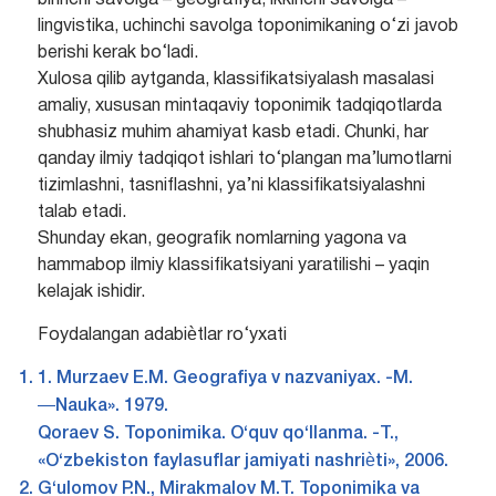
birinchi savolga – geografiya, ikkinchi savolga –
lingvistika, uchinchi savolga toponimikaning o‘zi javob
berishi kerak bo‘ladi.
Xulosa qilib aytganda, klassifikatsiyalash masalasi
amaliy, xususan mintaqaviy toponimik tadqiqotlarda
shubhasiz muhim ahamiyat kasb etadi. Chunki, har
qanday ilmiy tadqiqot ishlari to‘plangan ma’lumotlarni
tizimlashni, tasniflashni, ya’ni klassifikatsiyalashni
talab etadi.
Shunday ekan, geografik nomlarning yagona va
hammabop ilmiy klassifikatsiyani yaratilishi – yaqin
kelajak ishidir.
Foydalangan adabiѐtlar ro‘yxati
1. Murzaev E.M. Geografiya v nazvaniyax. -M.
―Nauka». 1979.
Qoraev S. Toponimika. O‘quv qo‘llanma. -T.,
«O‘zbekiston faylasuflar jamiyati nashriѐti», 2006.
G‘ulomov P.N., Mirakmalov M.T. Toponimika va