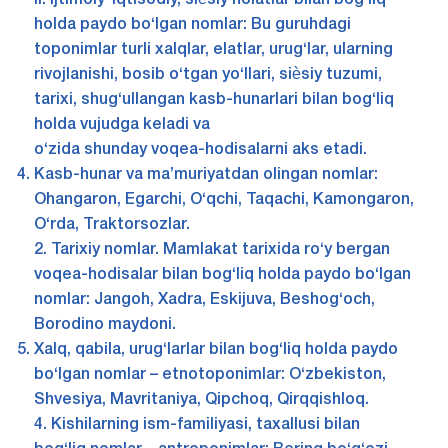
II. Ijtimoiy-iqtisodiy, siѐsiy holatlar bilan bog‘liq
holda paydo bo‘lgan nomlar: Bu guruhdagi
toponimlar turli xalqlar, elatlar, urug‘lar, ularning
rivojlanishi, bosib o‘tgan yo‘llari, siѐsiy tuzumi,
tarixi, shug‘ullangan kasb-hunarlari bilan bog‘liq
holda vujudga keladi va
o‘zida shunday voqea-hodisalarni aks etadi.
Kasb-hunar va ma’muriyatdan olingan nomlar:
Ohangaron, Egarchi, O‘qchi, Taqachi, Kamongaron,
O‘rda, Traktorsozlar.
2. Tarixiy nomlar. Mamlakat tarixida ro‘y bergan
voqea-hodisalar bilan bog‘liq holda paydo bo‘lgan
nomlar: Jangoh, Xadra, Eskijuva, Beshog‘och,
Borodino maydoni.
Xalq, qabila, urug‘larlar bilan bog‘liq holda paydo
bo‘lgan nomlar – etnotoponimlar: O‘zbekiston,
Shvesiya, Mavritaniya, Qipchoq, Qirqqishloq.
4. Kishilarning ism-familiyasi, taxallusi bilan