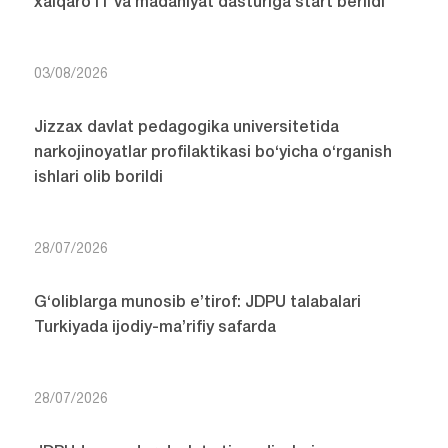
xalqaro IT va madaniyat dasturiga start berildi
03/08/2026
Jizzax davlat pedagogika universitetida
narkojinoyatlar profilaktikasi bo‘yicha o‘rganish
ishlari olib borildi
28/07/2026
G‘oliblarga munosib e’tirof: JDPU talabalari
Turkiyada ijodiy-ma’rifiy safarda
28/07/2026