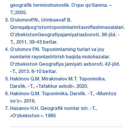
geografik terminshunoslik. O‘quv qo‘llanma. –
T.;2005.
G‘ulomovP.N., UrinbaevaF.B.
Qoraqalpog‘istontoponimlarinitasniflashmasalalari.
O‘zbekistonGeografiyajamiyatiaxboroti. 38-jild. -
T., 2011. 39-43 betlar.
G‘ulomov P.N. Toponimlarning turlari va joy
nomlarini rayonlashtirish haqida mulohazalar.
O‘zbekiston Geografiya jamiyati axboroti. 42-jild.
-T., 2013. 8-10 betlar.
Hakimov Q.M. Mirakmalov M.T. Toponimika.
Darslik. -T., «Tafakkur avlodi». 2020.
Hakimov Q.M. Toponimika. Darslik. -T., «Mumtoz
so‘z». 2016.
Hasanov H.H. Geografik nomlar siri. -T.,
«O‘zbekiston ». 1985