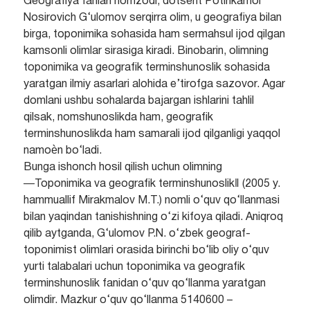
Geografiya fanlari nomzodi, dotsent Potihkamol
Nosirovich G‘ulomov serqirra olim, u geografiya bilan
birga, toponimika sohasida ham sermahsul ijod qilgan
kamsonli olimlar sirasiga kiradi. Binobarin, olimning
toponimika va geografik terminshunoslik sohasida
yaratgan ilmiy asarlari alohida e’tirofga sazovor. Agar
domlani ushbu sohalarda bajargan ishlarini tahlil
qilsak, nomshunoslikda ham, geografik
terminshunoslikda ham samarali ijod qilganligi yaqqol
namoѐn bo‘ladi.
Bunga ishonch hosil qilish uchun olimning
―Toponimika va geografik terminshunoslik‖ (2005 y.
hammuallif Mirakmalov M.T.) nomli o‘quv qo‘llanmasi
bilan yaqindan tanishishning o‘zi kifoya qiladi. Aniqroq
qilib aytganda, G‘ulomov P.N. o‘zbek geograf-
toponimist olimlari orasida birinchi bo‘lib oliy o‘quv
yurti talabalari uchun toponimika va geografik
terminshunoslik fanidan o‘quv qo‘llanma yaratgan
olimdir. Mazkur o‘quv qo‘llanma 5140600 –