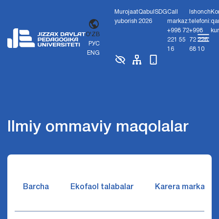
Murojaat
Qabul
SDG
Call
Ishonch
Ko
yuborish
2026
markaz:
telefoni:
qa
+998 72
+998
ku
O'ZB
221 55
72 226
РУС
16
68 10
ENG
Ilmiy ommaviy maqolalar
Barcha
Ekofaol talabalar
Karera markazi