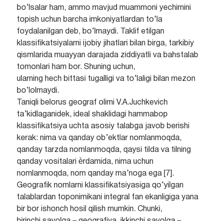
bo‘lsalar ham, ammo mavjud muammoni yechimini
topish uchun barcha imkoniyatlardan to‘la
foydalanilgan deb, bo‘lmaydi. Taklif etilgan
klassifikatsiyalarni ijobiy jihatlari bilan birga, tarkibiy
qismlarida muayyan darajada ziddiyatli va bahstalab
tomonlari ham bor. Shuning uchun,
ularning hech bittasi tugalligi va to‘laligi bilan mezon
bo‘lolmaydi.
Taniqli belorus geograf olimi V.A.Juchkevich
ta’kidlaganidek, ideal shaklidagi hammabop
klassifikatsiya uchta asosiy talabga javob berishi
kerak: nima va qanday ob’ektlar nomlanmoqda,
qanday tarzda nomlanmoqda, qaysi tilda va tilning
qanday vositalari ѐrdamida, nima uchun
nomlanmoqda, nom qanday ma’noga ega [7].
Geografik nomlarni klassifikatsiyasiga qo‘yilgan
talablardan toponimikani integral fan ekanligiga yana
bir bor ishonch hosil qilish mumkin. Chunki,