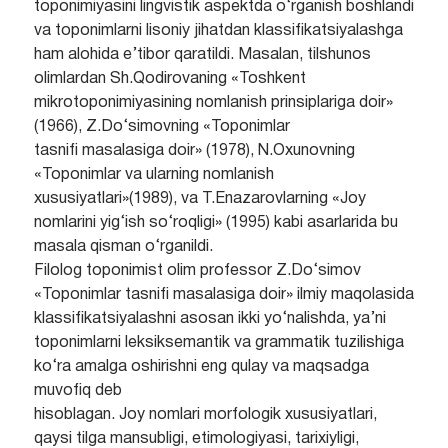
toponimiyasini lingvistik aspektda o‘rganish boshlandi
va toponimlarni lisoniy jihatdan klassifikatsiyalashga
ham alohida e’tibor qaratildi. Masalan, tilshunos
olimlardan Sh.Qodirovaning «Toshkent
mikrotoponimiyasining nomlanish prinsiplariga doir»
(1966), Z.Do‘simovning «Toponimlar
tasnifi masalasiga doir» (1978), N.Oxunovning
«Toponimlar va ularning nomlanish
xususiyatlari»(1989), va T.Enazarovlarning «Joy
nomlarini yig‘ish so‘roqligi» (1995) kabi asarlarida bu
masala qisman o‘rganildi.
Filolog toponimist olim professor Z.Do‘simov
«Toponimlar tasnifi masalasiga doir» ilmiy maqolasida
klassifikatsiyalashni asosan ikki yo‘nalishda, ya’ni
toponimlarni leksiksemantik va grammatik tuzilishiga
ko‘ra amalga oshirishni eng qulay va maqsadga
muvofiq deb
hisoblagan. Joy nomlari morfologik xususiyatlari,
qaysi tilga mansubligi, etimologiyasi, tarixiyligi,