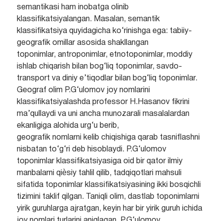
semantikasi ham inobatga olinib
klassifikatsiyalangan. Masalan, semantik
klassifikatsiya quyidagicha ko‘rinishga ega: tabiiy-
geografik omillar asosida shakllangan
toponimlar, antroponimlar, etnotoponimlar, moddiy
ishlab chiqarish bilan bog‘liq toponimlar, savdo-
transport va diniy e’tiqodlar bilan bog‘liq toponimlar.
Geograf olim P.G‘ulomov joy nomlarini
klassifikatsiyalashda professor H.Hasanov fikrini
ma’qullaydi va uni ancha munozarali masalalardan
ekanligiga alohida urg‘u berib,
geografik nomlarni kelib chiqishiga qarab tasniflashni
nisbatan to‘g‘ri deb hisoblaydi. P.G‘ulomov
toponimlar klassifikatsiyasiga oid bir qator ilmiy
manbalarni qiѐsiy tahlil qilib, tadqiqotlari mahsuli
sifatida toponimlar klassifikatsiyasining ikki bosqichli
tizimini taklif qilgan. Taniqli olim, dastlab toponimlarni
yirik guruhlarga ajratgan, keyin har bir yirik guruh ichida
joy nomlari turlarini aniqlagan. P.G‘ulomov