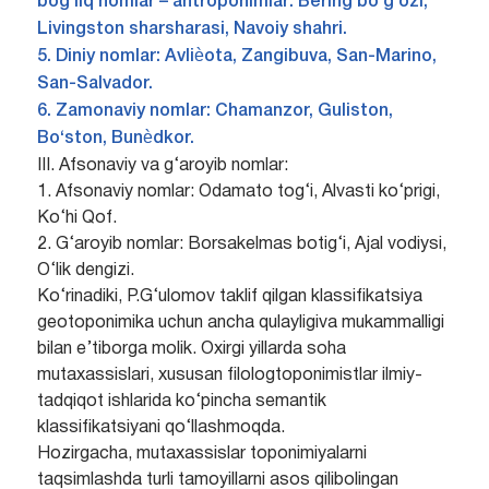
bog‘liq nomlar – antroponimlar: Bering bo‘g‘ozi,
Livingston sharsharasi, Navoiy shahri.
5. Diniy nomlar: Avliѐota, Zangibuva, San-Marino,
San-Salvador.
6. Zamonaviy nomlar: Chamanzor, Guliston,
Bo‘ston, Bunѐdkor.
III. Afsonaviy va g‘aroyib nomlar:
1. Afsonaviy nomlar: Odamato tog‘i, Alvasti ko‘prigi,
Ko‘hi Qof.
2. G‘aroyib nomlar: Borsakelmas botig‘i, Ajal vodiysi,
O‘lik dengizi.
Ko‘rinadiki, P.G‘ulomov taklif qilgan klassifikatsiya
geotoponimika uchun ancha qulayligiva mukammalligi
bilan e’tiborga molik. Oxirgi yillarda soha
mutaxassislari, xususan filologtoponimistlar ilmiy-
tadqiqot ishlarida ko‘pincha semantik
klassifikatsiyani qo‘llashmoqda.
Hozirgacha, mutaxassislar toponimiyalarni
taqsimlashda turli tamoyillarni asos qilibolingan