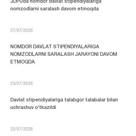
JDPUda nomdor davlat stipendiyalariga
nomzodlarni saralash davom etmoqda
27/07/2026
NOMDOR DAVLAT STIPENDIYALARIGA
NOMZODLARNI SARALASH JARAYONI DAVOM
ETMOQDA
23/07/2026
Davlat stipendiyalariga talabgor talabalar bilan
uchrashuv o‘tkazildi
22/07/2026