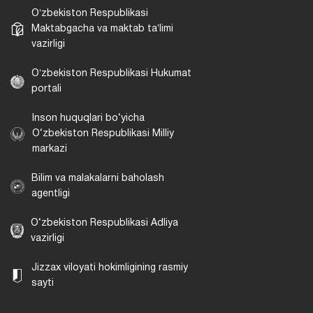
Oʻzbekiston Respublikasi
Maktabgacha va maktab taʼlimi
vazirligi
Oʻzbekiston Respublikasi Hukumat
portali
Inson huquqlari bo‘yicha
O‘zbekiston Respublikasi Milliy
markazi
Bilim va malakalarni baholash
agentligi
O‘zbekiston Respublikasi Adliya
vazirligi
Jizzax viloyati hokimligining rasmiy
sayti