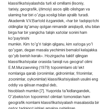
klassifikatsiyalashda turli xil omillarni (lisoniy,
tarixiy, geografik, ijtimoiy) asos qilib olishgan va
ularning har biri o‘ziga xosligi bilan ajralib turadi.
Akademik V.V.Bartold ѐzganidek, «har bir tadqiqotchi
oldingilar ilg‘amay qolgan nimanidir aniqlaydi, shu bilan
birga har bir yangicha talqin xatolar sonini ham
ko‘paytirishi
mumkin. Kim to‘g‘ri talqin qilganu, kim xatoga yo‘l
qo‘ygan, degan masala yechimini bemalol kelajakka
qo‘yib berish kerak». Hozirgacha taklif qilingan
klassifikatsiyalar orasida taniqli rus geograf olimi
E.M.Murzaevning (1979) toponimlarni ob’ekt
nomlariga qarab (oronimlar, gidronimlar, fitonimlar,
zoonimlar, oykonimlar) klassifikatsiyalash usulini eng
oddiy va qiѐsan maqbul deb,
hisoblash mumkin [7]. Yuqorida ta’kidlangandek,
O‘zbekiston toponimist olimlari tomonidan ham
geografik nomlarni klassifikatsiyalash masalasida bir
qator tadqiqot ishlari amalga oshirilgan.