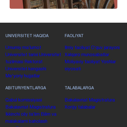
UNIVERSITET HAQIDA
FAOLIYAT
Umumiy maʼlumot
Ilmiy faoliyat
Oʻquv jarayoni
Universitet tarixi
Universitet
Xalqaro munosabatlar
tuzilmasi
Rektorat
Moliyaviy faoliyat
Yoshlar
Universitet kengashi
siyosati
Me'yoriy hujjatlar
ABITURIYENTLARGA
TALABALARGA
Qabul komissiyasi
Bakalavriat
Magistratura
Bakalavriat
Magistratura
Xorijiy talabalar
Ikkinchi oliy taʼlim
Bilim va
malakalarni baholash