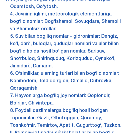
Odamtosh, Qo‘ytosh.
4. Joyning iqlimi, meteorologik elementlariga
bog‘liq nomlar: Bog‘ishamol, Sovuqdara, Shamolli
va Shamolsiz orollar.
5. Suv bilan bog‘liq nomlar – gidronimlar: Dengiz,
ko‘l, darѐ, buloqlar, quduqlar nomlari va ular bilan
bog‘liq holda hosil bo‘lgan nomlar. Sarisuv,
Sho‘rbuloq, Shirinquduq, Korizquduq, Oynako‘l,
Jinnidarѐ, Damariq.
6. O‘simliklar, ularning turlari bilan bog‘liq nomlar:
Konibodom, Toldiqo‘rg‘on, Olmaliq, Dubrovka,
Qoraqamish.
7. Hayvonlarga bog‘liq joy nomlari: Qoplonqir,
Bo‘rijar, Chivintepa.
8. Foydali qazilmalarga bog‘liq hosil bo‘lgan
toponimlar: Gazli, Oltintopgan, Qoramoy,
Toshko‘mir, Temirtov, Apatit, Gugurttog‘, Tuzkon.