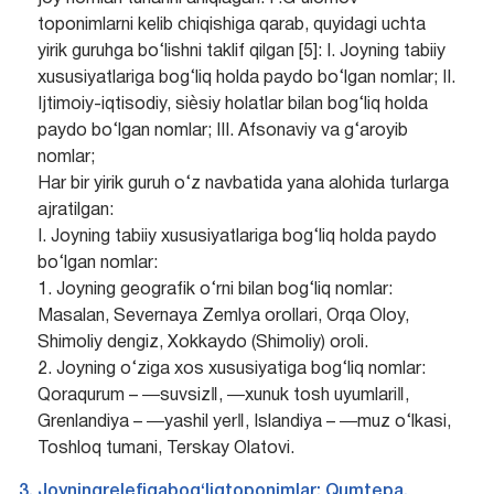
toponimlarni kelib chiqishiga qarab, quyidagi uchta
yirik guruhga bo‘lishni taklif qilgan [5]: I. Joyning tabiiy
xususiyatlariga bog‘liq holda paydo bo‘lgan nomlar; II.
Ijtimoiy-iqtisodiy, siѐsiy holatlar bilan bog‘liq holda
paydo bo‘lgan nomlar; III. Afsonaviy va g‘aroyib
nomlar;
Har bir yirik guruh o‘z navbatida yana alohida turlarga
ajratilgan:
I. Joyning tabiiy xususiyatlariga bog‘liq holda paydo
bo‘lgan nomlar:
1. Joyning geografik o‘rni bilan bog‘liq nomlar:
Masalan, Severnaya Zemlya orollari, Orqa Oloy,
Shimoliy dengiz, Xokkaydo (Shimoliy) oroli.
2. Joyning o‘ziga xos xususiyatiga bog‘liq nomlar:
Qoraqurum – ―suvsiz‖, ―xunuk tosh uyumlari‖,
Grenlandiya – ―yashil yer‖, Islandiya – ―muz o‘lkasi,
Toshloq tumani, Terskay Olatovi.
Joyningrelefigabog‘liqtoponimlar: Qumtepa,