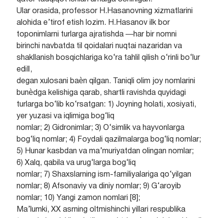
Ular orasida, professor H.Hasanovning xizmatlarini
alohida e’tirof etish lozim. H.Hasanov ilk bor
toponimlarni turlarga ajratishda ―har bir nomni
birinchi navbatda til qoidalari nuqtai nazaridan va
shakllanish bosqichlariga ko‘ra tahlil qilish o‘rinli bo‘lur
edi‖,
degan xulosani baѐn qilgan. Taniqli olim joy nomlarini
bunѐdga kelishiga qarab, shartli ravishda quyidagi
turlarga bo‘lib ko‘rsatgan: 1) Joyning holati, xosiyati,
yer yuzasi va iqlimiga bog‘liq
nomlar; 2) Gidronimlar; 3) O‘simlik va hayvonlarga
bog‘liq nomlar; 4) Foydali qazilmalarga bog‘liq nomlar;
5) Hunar kasbdan va ma’muriyatdan olingan nomlar;
6) Xalq, qabila va urug‘larga bog‘liq
nomlar; 7) Shaxslarning ism-familiyalariga qo‘yilgan
nomlar; 8) Afsonaviy va diniy nomlar; 9) G‘aroyib
nomlar; 10) Yangi zamon nomlari [8];
Ma’lumki, XX asrning oltmishinchi yillari respublika