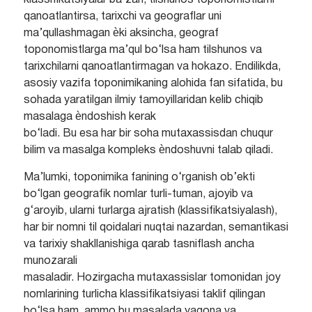
klassifikatsiyalar ba’zan, tilshunos toponomistlarni
qanoatlantirsa, tarixchi va geograflar uni
ma’qullashmagan ѐki aksincha, geograf
toponomistlarga ma’qul bo‘lsa ham tilshunos va
tarixchilarni qanoatlantirmagan va hokazo. Endilikda,
asosiy vazifa toponimikaning alohida fan sifatida, bu
sohada yaratilgan ilmiy tamoyillaridan kelib chiqib
masalaga ѐndoshish kerak
bo‘ladi. Bu esa har bir soha mutaxassisdan chuqur
bilim va masalga kompleks ѐndoshuvni talab qiladi.
Ma’lumki, toponimika fanining o‘rganish ob’ekti
bo‘lgan geografik nomlar turli-tuman, ajoyib va
g‘aroyib, ularni turlarga ajratish (klassifikatsiyalash),
har bir nomni til qoidalari nuqtai nazardan, semantikasi
va tarixiy shakllanishiga qarab tasniflash ancha
munozarali
masaladir. Hozirgacha mutaxassislar tomonidan joy
nomlarining turlicha klassifikatsiyasi taklif qilingan
bo‘lsa ham, ammo bu masalada yagona va