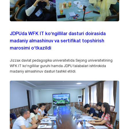
JDPUda WFK IT ko‘ngillilar dasturi doirasida
madaniy almashinuv va sertifikat topshirish
marosimi o‘tkazildi
Jizzax davlat pedagogika universitetida Sejong universitetining
WFK IT ko‘ngillilar guruhi hamda JDPU talabalari ishtirokida
madaniy almashinuv dasturi tashkil etildi.