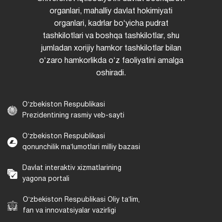
organlari, mahalliy davlat hokimiyati
organlari, kadrlar boʻyicha pudrat
tashkilotlari va boshqa tashkilotlar, shu
jumladan xorijiy hamkor tashkilotlar bilan
oʻzaro hamkorlikda oʻz faoliyatini amalga
oshiradi.
Oʻzbekiston Respublikasi
Prezidentining rasmiy veb-sayti
Oʻzbekiston Respublikasi
qonunchilik maʼlumotlari milliy bazasi
Davlat interaktiv xizmatlarining
yagona portali
Oʻzbekiston Respublikasi Oliy taʼlim,
fan va innovatsiyalar vazirligi