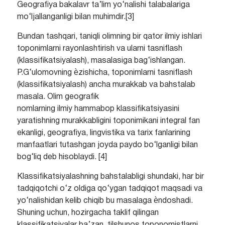
Geografiya bakalavr ta’lim yo‘nalishi talabalariga
mo‘ljallanganligi bilan muhimdir.[3]
Bundan tashqari, taniqli olimning bir qator ilmiy ishlari
toponimlarni rayonlashtirish va ularni tasniflash
(klassifikatsiyalash), masalasiga bag‘ishlangan.
P.G‘ulomovning ѐzishicha, toponimlarni tasniflash
(klassifikatsiyalash) ancha murakkab va bahstalab
masala. Olim geografik
nomlarning ilmiy hammabop klassifikatsiyasini
yaratishning murakkabligini toponimikani integral fan
ekanligi, geografiya, lingvistika va tarix fanlarining
manfaatlari tutashgan joyda paydo bo‘lganligi bilan
bog‘liq deb hisoblaydi. [4]
Klassifikatsiyalashning bahstalabligi shundaki, har bir
tadqiqotchi o‘z oldiga qo‘ygan tadqiqot maqsadi va
yo‘nalishidan kelib chiqib bu masalaga ѐndoshadi.
Shuning uchun, hozirgacha taklif qilingan