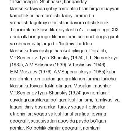
ta’kidlashgan. Shubhasiz, har qanday
klassifikatsiyada ijobiy tomonlari bilan birga muayyan
kamchiliklari ham bo‘lishi tabiiy, ammo bu
yo‘nalishdagi ilmiy izlanishlar davom etishi kerak.
Toponimlarni klassifikatsiyalash o‘z tarixiga ega. XIX
asrda ilk bor geografik nomlarni turli morfologik guruh
va semantik tiplarga bo‘lib ilmiy jihatdan
klassifikatsiyalashga harakat qilingan. Dastlab,
V.P.Semenov-Tyan-Shanskiy (1924), L.L.Gumeskaya
(1932), A.M.Selishev (1939), V.Tashiskiy (1946),
E.M.Murzaev (1979), A.V.Superanskaya (1985) kabi
rus olimlari tomonidan geografik nomlarning turlicha
klassifikatsiyasi taklif qilingan. Masalan, mashhur
V.P.SemenovTyan-Shanskiy (1924) joy nomlarini
quyidagi guruhlarga bo‘lgan: kishilar ismi, familiyasi va
laqabi; diniy bayramlar; tarixiy voqea-hodisalar;
etnonimlar; voqea va kishilar sharafiga; joyning
geografik xususiyatlari asosida paydo bo‘lgan
nomlar. Ko‘pchilik olimlar geografik nomlarni